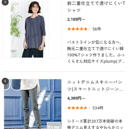
5
前二重仕立てで透けにくいT
シャツ
2,189円～
56件
バストラインが気になる方へ、
胸元二重仕立てで透けにくい綿
100%Tシャツ作りました。ふっ
くらさん対応サイズplump(プラ
ンプ)もあります。
6
ニットデニムスキニーパン
ツ(スマートニットジーンズ)
(全方向ストレッチ・やわら
4,389円～
か・選べる4レングス・洗濯
534件
機OK・1年中はける)
シリーズ累計207万本突破の本
格デニム見えするやわらかニッ