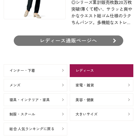
◎シリーズ累計販売枚数20万枚
突破!薄くて軽い、サラッと爽や
かなウエスト総ゴム仕様のラク
ちんパンツ。多機能なストレッ
チ素材を使用した、スポーツウ
ェアクラスの快適さと軽さを誇
レディース通販ページへ
ります。
インナー・下着
レディース
メンズ
家電・雑貨
寝具・インテリア・家具
美容・健康
制服・スクール
大きいサイズ
総合 人気ランキングに戻る