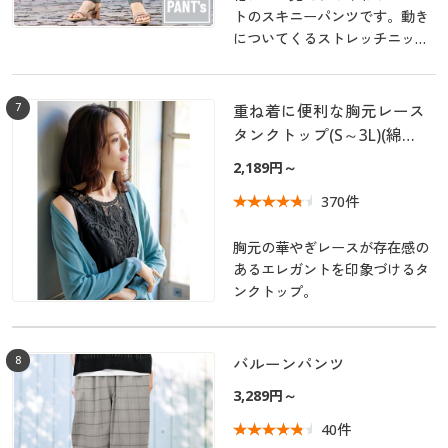
トのスキニーパンツです。動き
についてくるストレッチニット
素材を使用し、元に戻る力も強
いので快適なはき心地♪シンプ
ルなデニム風のパンツだから着
7
重ね着に便利な胸元レース
まわしやすく、スタイルも決ま
タンクトップ(S～3L)(綿
りやすいのが嬉しい♪
100%・洗濯機OK)
2,189円～
370件
胸元の華やぎレースが存在感の
あるエレガントを印象づけるタ
ンクトップ。
8
バルーンパンツ
3,289円～
40件