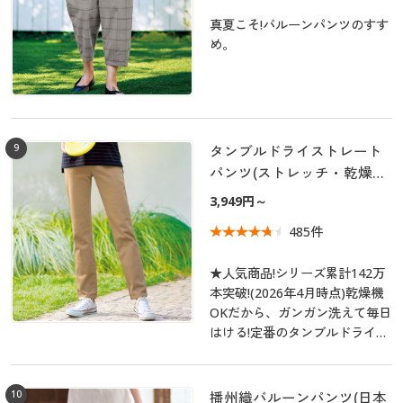
真夏こそ!バルーンパンツのすす
め。
9
タンブルドライストレート
パンツ(ストレッチ・乾燥機
OK・毎日パンツ・綿混・UV
3,949円～
カット・静電気がたまりに
485件
くい)
★人気商品!シリーズ累計142万
本突破!(2026年4月時点)乾燥機
OKだから、ガンガン洗えて毎日
はける!定番のタンブルドライ綿
ツイルパンツ!適度なハリがあり
体型を拾いにくく、すっきり見
えするのも嬉しい。
10
播州織バルーンパンツ(日本