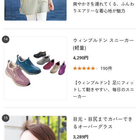
爽やかさを連れてくる、ふんわ
りエアリーな着心地が魅力
14
ウィンブルドン スニーカー
(軽量)
4,290円
190件
【ウィンブルドン】足にフィッ
トして動きやすい、毎日のスニ
ーカー
15
目元・目尻までカバーでき
るオーバーグラス
3,289円