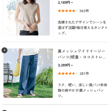
2,189円～
563件
洗練されたデザインでシーンを
選ばず活躍!!毎日使えるタンクト
ップ。
4
裏メッシュワイドイージー
パンツ(軽量・ヨコストレッ
チ・UVカット・接触冷感・
3,289円～
吸汗速乾・洗濯機OK)
281件
ラク、軽い、涼しい風パン!未体
験の爽やかさ!裏メッシュパン
ツ。