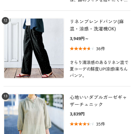
で、気になる部分もすっきりカ
バーしてくれます。一度はくと
やみつきになる心地よさ!
12
リネンブレンドパンツ(麻
混・涼感・洗濯機OK)
3,949円～
36件
さらり清涼感のあるリネン混で
夏コーデの鮮度UP!涼感!楽ちん
パンツ。
13
心地いいダブルガーゼギャ
ザーチュニック
3,839円
35件