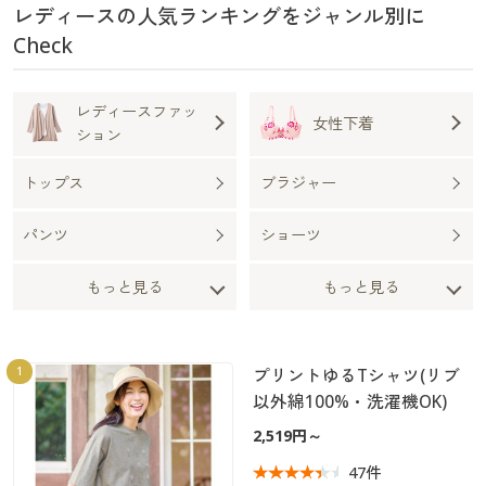
大きいサイズ
制服・スクールすべて
美容・健康・サプリメント
レディースの人気ランキングをジャンル別に
寝具・ベッド
制服・スクール
美容・健康通販すべて
家具・収納
キッチン・雑貨・日用品
Check
バーゲン
大きいサイズ通販すべて
制服・学生服
カーテン・ラグ・ファブリック
大きいサイズ
制服・スクールすべて
美容・健康・サプリメント
寝具・ベッド
レディースファッ
女性下着
詳細検索
バーゲンセール
大きいサイズ レディース服
ジュニア・ティーンズ下着
ション
バーゲン
大きいサイズ通販すべて
制服・学生服
カーテン・ラグ・ファブリック
トップス
ブラジャー
商品カテゴリ一覧
シークレットセール
大きいサイズ レディース下着
詳細検索
バーゲンセール
大きいサイズ レディース服
ジュニア・ティーンズ下着
パンツ
ショーツ
カタログ
大きいサイズ メンズ
商品カテゴリ一覧
シークレットセール
大きいサイズ レディース下着
もっと見る
もっと見る
カタログ・チラシからのご注文
カタログ
大きいサイズ 事務・制服
大きいサイズ メンズ
デジタルカタログ
カタログ・チラシからのご注文
1
プリントゆるTシャツ(リブ
大きいサイズ 事務・制服
以外綿100%・洗濯機OK)
カタログ無料プレゼント
デジタルカタログ
2,519円～
会員メニュー
47件