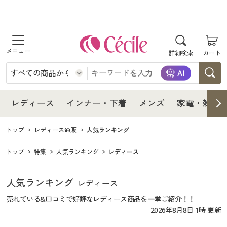
商品を探す
レディース
商品を探す
詳細検索
カート
インナー・下着
レディース通販すべて
レディース
メンズ
インナー・下着通販すべて
レディースファッション
インナー・下着
レディース通販すべて
レディース
インナー・下着
メンズ
家電・雑貨
家電・雑貨
メンズ通販すべて
女性下着
女性下着
メンズ
インナー・下着通販すべて
レディースファッション
トップ
レディース通販
人気ランキング
寝具・インテリア・家具
家電・雑貨すべて
メンズファッション
メンズ下着
トップ
特集
人気ランキング
レディース
家電・雑貨
メンズ通販すべて
女性下着
女性下着
美容・健康
寝具・インテリア・家具通販すべて
家電
メンズ下着
ジュニア・ティーンズ下着
寝具・インテリア・家具
人気ランキング
家電・雑貨すべて
メンズファッション
メンズ下着
レディース
売れている&口コミで好評なレディース商品を一挙ご紹介！！
制服・スクール
美容・健康通販すべて
家具・収納
キッチン・雑貨・日用品
美容・健康
寝具・インテリア・家具通販すべて
家電
2026年8月8日 1時 更新
メンズ下着
ジュニア・ティーンズ下着