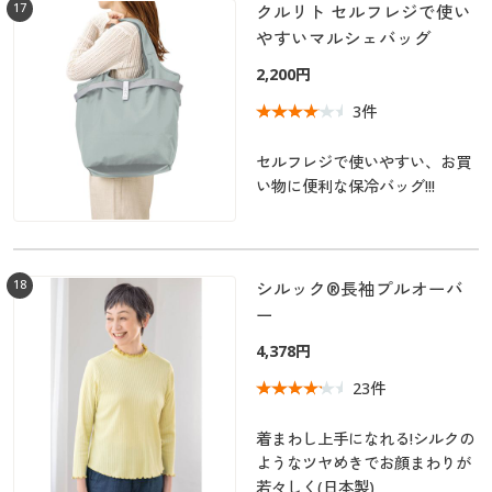
17
クルリト セルフレジで使い
やすいマルシェバッグ
2,200円
3件
セルフレジで使いやすい、お買
い物に便利な保冷バッグ!!!
18
シルック®長袖プルオーバ
ー
4,378円
23件
着まわし上手になれる!シルクの
ようなツヤめきでお顔まわりが
若々しく(日本製)