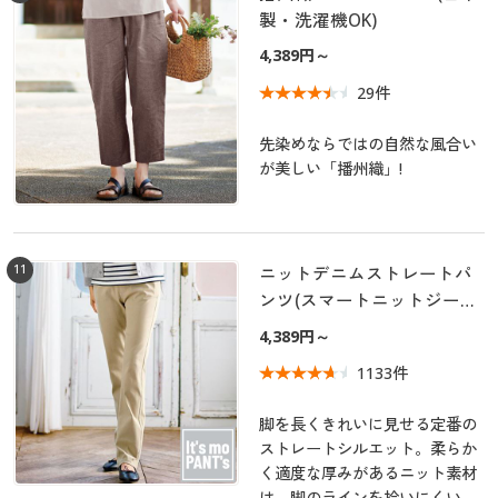
製・洗濯機OK)
4,389円～
29件
先染めならではの自然な風合い
が美しい「播州織」!
11
ニットデニムストレートパ
ンツ(スマートニットジーン
ズ)(全方向ストレッチ・やわ
4,389円～
らか・選べる4レングス・洗
1133件
濯機OK・1年中はける)
脚を長くきれいに見せる定番の
ストレートシルエット。柔らか
く適度な厚みがあるニット素材
は、脚のラインを拾いにくいの