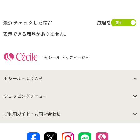
最近チェックした商品
履歴を
表示できる商品がありません。
セシール トップページへ
セシールへようこそ
はじめての方へ
ご利用環境について
ショッピングメニュー
セシールご利用規約
プライバシーポリシー
商品カテゴリ
バーゲンセール
ご利用ガイド・お問い合わせ
特定商取引法に基づく表示
古物営業法に基づく表示
カタログ・チラシからのご注
デジタルカタログ
ご注文は
お届けは
文