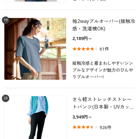
19
袖2wayプルオーバー(接触冷
感・洗濯機OK)
2,189円～
61件
接触冷感と着まわしやすいシン
プルなデザインが魅力のひんや
りプルオーバー!
20
さら軽ストレッチストレー
トパンツ(日本製・UVカッ
ト・接触冷感・吸汗速乾・
3,949円～
シワになりにくい・節電対
926件
策)