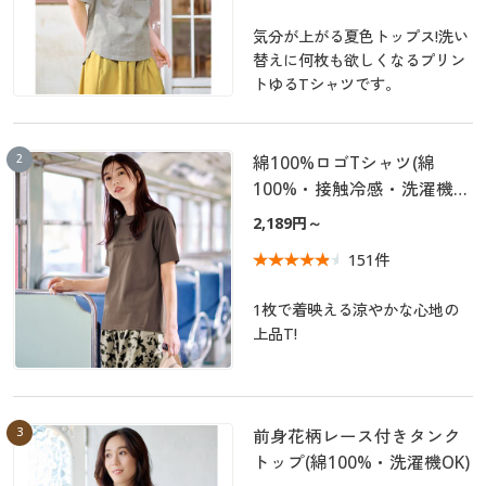
カタログ無料プレゼント
マイページ
気分が上がる夏色トップス!洗い
会員メニュー
替えに何枚も欲しくなるプリン
トゆるTシャツです。
閲覧履歴
マイページ
お気に入り
2
綿100%ロゴTシャツ(綿
閲覧履歴
100%・接触冷感・洗濯機
サポート
OK)
2,189円～
お気に入り
151件
ご利用ガイド
サポート
1枚で着映える涼やかな心地の
よくある質問とお問い合わせ
上品T!
ご利用ガイド
よくある質問とお問い合わせ
3
前身花柄レース付きタンク
トップ(綿100%・洗濯機OK)