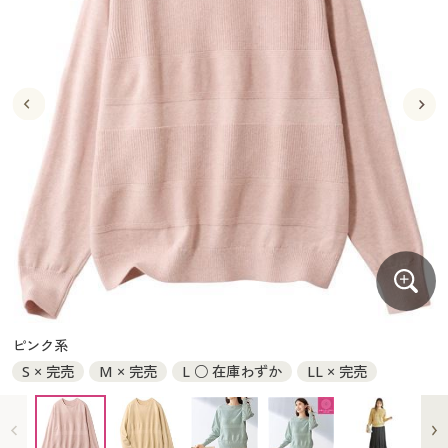
大きいサイズ
制服・スクールすべて
美容・健康・サプリメント
寝具・ベッド
制服・スクール
美容・健康通販すべて
家具・収納
キッチン・雑貨・日用品
バーゲン
大きいサイズ通販すべて
制服・学生服
カーテン・ラグ・ファブリック
大きいサイズ
制服・スクールすべて
美容・健康・サプリメント
寝具・ベッド
詳細検索
バーゲンセール
大きいサイズ レディース服
ジュニア・ティーンズ下着
バーゲン
大きいサイズ通販すべて
制服・学生服
カーテン・ラグ・ファブリック
商品カテゴリ一覧
シークレットセール
大きいサイズ レディース下着
詳細検索
バーゲンセール
大きいサイズ レディース服
ジュニア・ティーンズ下着
カタログ
大きいサイズ メンズ
商品カテゴリ一覧
シークレットセール
大きいサイズ レディース下着
カタログ・チラシからのご注文
カタログ
大きいサイズ 事務・制服
大きいサイズ メンズ
デジタルカタログ
カタログ・チラシからのご注文
ピンク系
大きいサイズ 事務・制服
S × 完売
M × 完売
L ○ 在庫わずか
LL × 完売
カタログ無料プレゼント
デジタルカタログ
会員メニュー