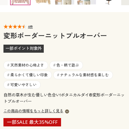
カタログ無料プレゼント
マイページ
会員メニュー
閲覧履歴
4件
マイページ
変形ボーダーニットプルオーバー
お気に入り
閲覧履歴
一部ポイント対象外
サポート
お気に入り
天然素材の心地よさ
色・柄で遊ぶ
#
#
ご利用ガイド
サポート
柔らかくて優しい印象
ナチュラルな素材感を楽しむ
#
#
可愛いやさしい
#
よくある質問とお問い合わせ
ご利用ガイド
自然の草木が生む優しい色合い!ボタニカルダイ®変形ボーダーニッ
トプルオーバー
よくある質問とお問い合わせ
この商品の情報をもっと詳しく見る
一部SALE 最大35%OFF