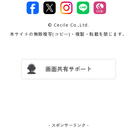
文
著作権・商標について
会社案内
交換・返品は
お支払は
カタログ無料プレゼント
特集一覧
© Cecile Co.,Ltd.
会員登録・お客様情報変更に
お客様番号・パスワードをお
本サイトの無断複写(コピー)・複製・転載を禁じます。
プレゼント＆キャンペーン
サイトマップ
ついて
忘れの場合
サイズガイド
よくある質問とお問い合わせ
画面共有サポート
- スポンサーリンク -