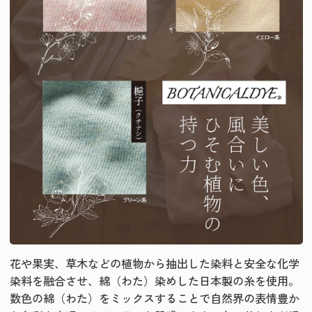
花や果実、草木などの植物から抽出した染料と安全な化学
染料を融合させ、綿（わた）染めした日本製の糸を使用。
数色の綿（わた）をミックスすることで自然界の表情豊か