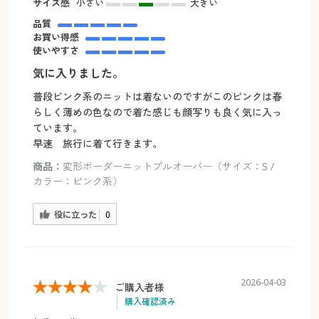
サイズ感
小さい
大きい
品質
お買い得感
使いやすさ
気に入りました。
普段ビンク系のニットは着ないのですがこのピンクは春
らしく薄めの色なので着た感じも顔写りも良く気に入っ
ています。
早速 旅行に着て行きます。
商品：
変形ボーダーニットプルオーバー（サイズ：S /
カラー：ピンク系）
役に立った
0
2026-04-03
ご購入者様
購入確認済み