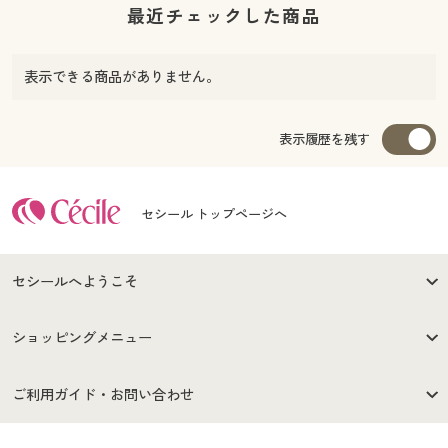
最近チェックした商品
表示できる商品がありません。
表示履歴を残す
セシール トップページへ
セシールへようこそ
はじめての方へ
ご利用環境について
ショッピングメニュー
セシールご利用規約
プライバシーポリシー
商品カテゴリ
バーゲンセール
ご利用ガイド・お問い合わせ
特定商取引法に基づく表示
古物営業法に基づく表示
カタログ・チラシからのご注
デジタルカタログ
ご注文は
お届けは