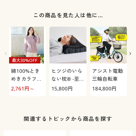
この商品を見た人は他に…
最大30%OFF
綿100%とき
ヒツジのいら
アシスト電動
めきカラフル
ない枕® -至
三輪自転車
ニット
極-
2,761
円～
15,800
円
184,800
円
3
関連するトピックから商品を探す