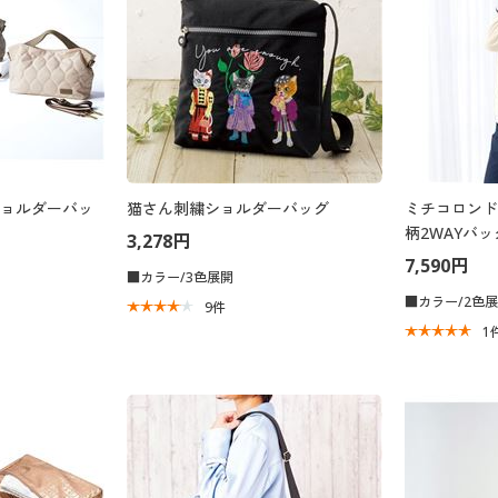
ショルダーバッ
猫さん刺繍ショルダーバッグ
ミチコロンド
柄2WAYバッ
3,278円
7,590円
■カラー/3色展開
■カラー/2色
9
件
1