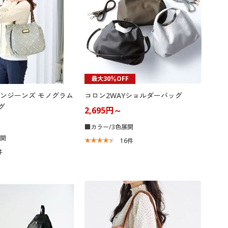
最大30％OFF
ンジーンズ モノグラム
コロン2WAYショルダーバッグ
グ
2,695円～
■カラー/3色展開
展開
16
件
件