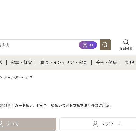
詳細検索
ズ
家電・雑貨
寝具・インテリア・家具
美容・健康
制服
て
ズ通販すべて
家電・雑貨すべて
寝具・インテリア・家具通販すべて
美容・健康通販すべ
制服
ショルダーバッグ
ズファッション
家電
家具・収納
美容・健康・サプリ
制服
料無料！カード払い、代引き、後払いなどお支払方法も多数ご用意。
ズ下着
キッチン・雑貨・日用品
寝具・ベッド
ジュ
着
カーテン・ラグ・ファブリック
すべて
レディース