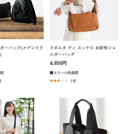
ダーバック(メデンイク
ラポルタ ディ ズッケロ お財布ショ
)
ルダーバッグ
4,950円
展開
■カラー/4色展開
件
1
件