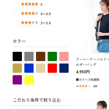
5
4〜4.9
3〜3.9
カラー
アーニーアーノルド 
ルダーバッグ
4,950円
■カラー/3色展開
4
件
こだわり条件で絞り込む