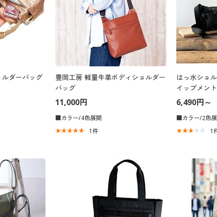
ョルダーバッグ
豊岡工房 軽量牛革ボディショルダー
はっ水ショル
バッグ
イップメント
11,000円
6,490円～
■カラー/4色展開
■カラー/2色
1
件
1