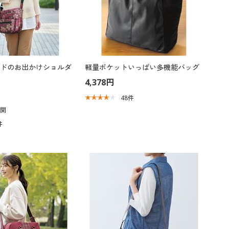
ドのお出かけショルダ
軽量ポケットいっぱい多機能バッグ
4,378円
48
件
展開
件