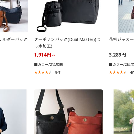
ョルダーバッグ
ターポリンバック(Dual Master)(は
花柄ジャカー
っ水加工)
ー
1,914円～
3,289円
■カラー/2色展開
■カラー/2色
9
件
4