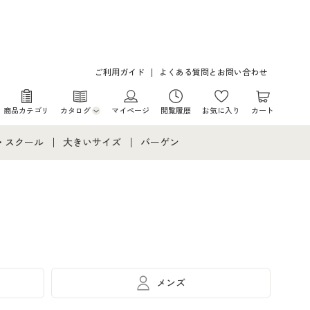
ご利用ガイド
よくある質問とお問い合わせ
商品カテゴリ
カタログ
マイページ
閲覧履歴
お気に入り
カート
カタログ・チラシからのご注文
・スクール
大きいサイズ
バーゲン
デジタルカタログ
て
・スクールすべて
大きいサイズ通販すべて
バーゲンセール
カタログ無料プレゼント
メント
・学生服
大きいサイズ レディース服
シークレットセール
ニア・ティーンズ下着
大きいサイズ レディース下着
大きいサイズ メンズ
メンズ