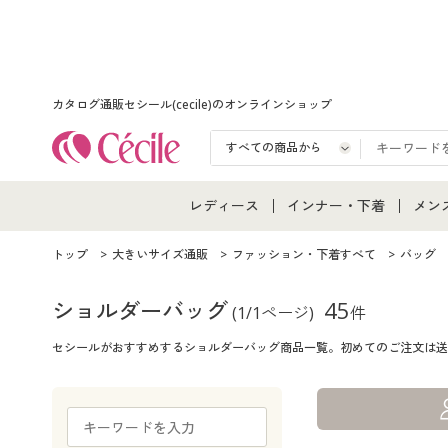
カタログ通販セシール(cecile)のオンラインショップ
レディース
インナー・下着
メン
レディース通販すべて
インナー・下着通販すべ
メン
トップ
大きいサイズ通販
ファッション・下着すべて
バッグ
レディースファッション
女性下着
メン
ショルダーバッグ
45
(1/1ページ)
件
セシールがおすすめするショルダーバッグ商品一覧。初めてのご注文は送
女性下着
メンズ下着
メン
ジュニア・ティーンズ下