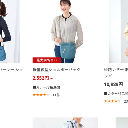
最大20％OFF
パーマー ショ
軽量縦型ショルダーバッグ
姫路レザー 
ッグ
2,552円～
10,989円
■カラー/3色展開
■カラー/4色
11
件
2