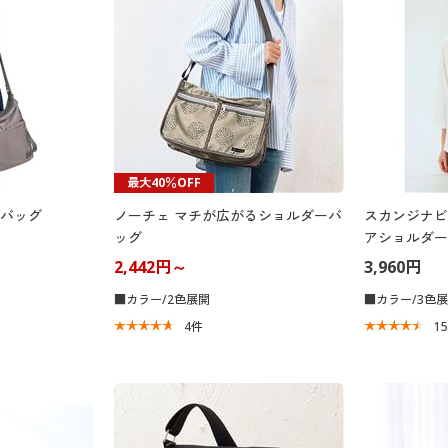
最大40％OFF
Yバッグ
ノーチェ マチが広がるショルダーバ
スカンジナビ
ッグ
アショルダー
2,442円～
3,960円
■カラー/2色展開
■カラー/3色
4
件
1