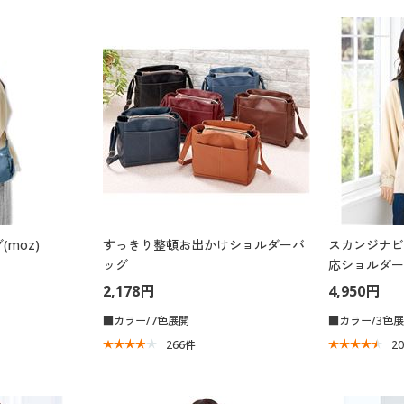
moz)
すっきり整頓お出かけショルダーバ
スカンジナビ
ッグ
応ショルダー
2,178円
4,950円
■カラー/7色展開
■カラー/3色
266
件
2