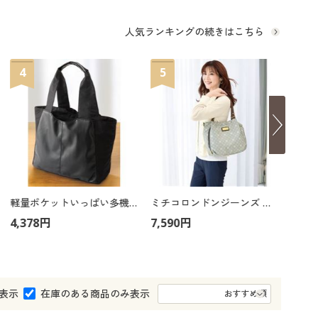
大きいサイズ 事務・制服
人気ランキングの続きはこちら
4
5
6
軽量ポケットいっぱい多機能バッグ
ミチコロンドンジーンズ モノグラム柄2WAYバッグ
4,378円
7,590円
2,17
表示
在庫のある商品のみ表示