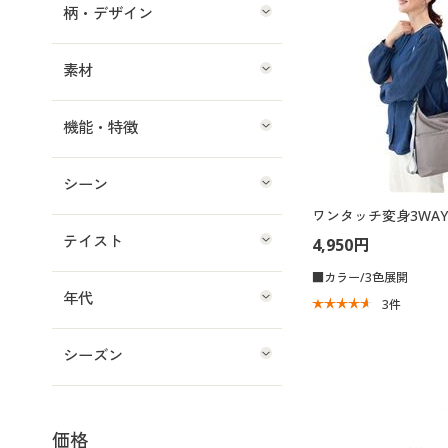
柄・デザイン
素材
機能・特徴
シーン
ワンタッチ変身3WA
テイスト
4,950円
■カラー/3色展開
年代
3
件
シーズン
価格