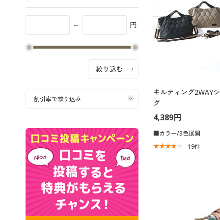
～
円
キルティング2WAY
グ
4,389円
■カラー/3色展開
19
件