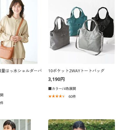
軽量はっ水ショルダーバ
10ポケット2WAYトートバッグ
3,190円
■カラー/4色展開
展開
60
件
3
件