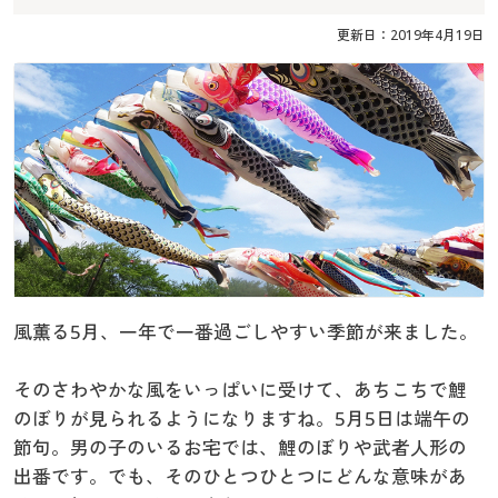
大きいサイズ
制服・スクールすべて
美容・健康・サプリメント
寝具・ベッド
更新日：2019年4月19日
制服・スクール
美容・健康通販すべて
家具・収納
キッチン・雑貨・日用品
バーゲン
大きいサイズ通販すべて
制服・学生服
カーテン・ラグ・ファブリック
大きいサイズ
制服・スクールすべて
美容・健康・サプリメント
寝具・ベッド
詳細検索
バーゲンセール
大きいサイズ レディース服
ジュニア・ティーンズ下着
バーゲン
大きいサイズ通販すべて
制服・学生服
カーテン・ラグ・ファブリック
商品カテゴリ一覧
シークレットセール
大きいサイズ レディース下着
詳細検索
バーゲンセール
大きいサイズ レディース服
ジュニア・ティーンズ下着
カタログ
大きいサイズ メンズ
商品カテゴリ一覧
シークレットセール
大きいサイズ レディース下着
風薫る5月、一年で一番過ごしやすい季節が来ました。
カタログ・チラシからのご注文
大きいサイズ 事務・制服
カタログ
大きいサイズ メンズ
そのさわやかな風をいっぱいに受けて、あちこちで鯉
デジタルカタログ
カタログ・チラシからのご注文
のぼりが見られるようになりますね。5月5日は端午の
大きいサイズ 事務・制服
節句。男の子のいるお宅では、鯉のぼりや武者人形の
カタログ無料プレゼント
出番です。でも、そのひとつひとつにどんな意味があ
デジタルカタログ