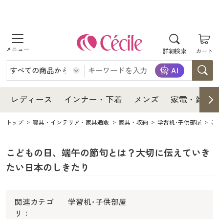
商品を探す
レディース
商品を探す
詳細検索
カート
インナー・下着
レディース通販すべて
レディース
メンズ
インナー・下着通販すべて
レディースファッション
レディース
インナー・下着
メンズ
家電・雑貨
インナー・下着
レディース通販すべて
家電・雑貨
トップ
寝具・インテリア・家具通販
家具・収納
学習机･子供部屋
こ
メンズ通販すべて
女性下着
女性下着
メンズ
インナー・下着通販すべて
レディースファッション
寝具・インテリア・家具
家電・雑貨すべて
メンズファッション
こどもの日、端午の節句とは？大切に伝えていき
メンズ下着
家電・雑貨
メンズ通販すべて
女性下着
女性下着
たい日本のしきたり
美容・健康
寝具・インテリア・家具通販すべて
家電
メンズ下着
ジュニア・ティーンズ下着
寝具・インテリア・家具
家電・雑貨すべて
メンズファッション
メンズ下着
関連カテゴ
学習机･子供部屋
制服・スクール
美容・健康通販すべて
家具・収納
キッチン・雑貨・日用品
美容・健康
寝具・インテリア・家具通販すべて
家電
メンズ下着
ジュニア・ティーンズ下着
リ：