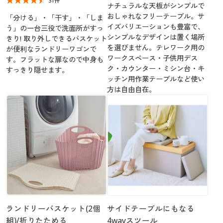
31件
ナチュラルな天板がシンプルで
おしゃれなフリーテーブル。サ
「分ける」・「干す」・「しま
イズバリエーションも豊富で、
う」の一台三役で洗面所がすっ
シンプルなデザインは置く場所
きり! 取り外しできるバスケット
を選びません。テレワーク用の
が便利なランドリーワゴンで
ワークスペース・子供用デス
す。フラットな扉なので中身も
ク・カウンター・ミシン台・キ
すっきり隠せます。
ッチン用作業テーブルなど使い
方は自由自在。
ランドリーバスケット(2個
サイドテーブルにもなる
組)/折りたためる
4wayスツール