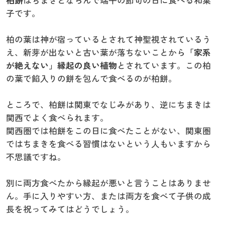
柏餅
はちまきとならんで端午の節句の日に食べる和菓
子です。
柏の葉は神が宿っているとされて神聖視されているう
え、新芽が出ないと古い葉が落ちないことから
「家系
が絶えない」縁起の良い植物
とされています。この柏
の葉で餡入りの餅を包んで食べるのが柏餅。
ところで、柏餅は関東でなじみがあり、逆にちまきは
関西でよく食べられます。
関西圏では柏餅をこの日に食べたことがない、関東圏
ではちまきを食べる習慣はないという人もいますから
不思議ですね。
別に両方食べたから縁起が悪いと言うことはありませ
ん。手に入りやすい方、または両方を食べて子供の成
長を祝ってみてはどうでしょう。