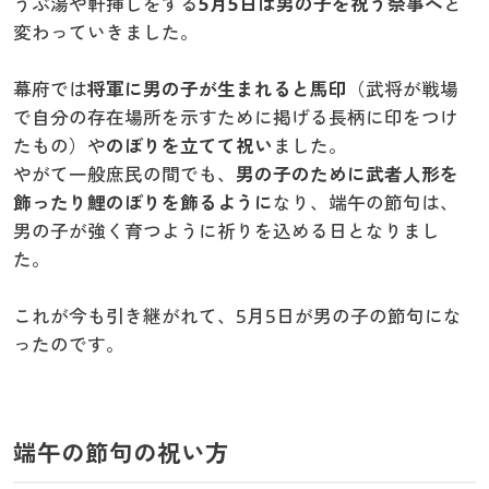
うぶ湯や軒挿しをする
5月5日は男の子を祝う祭事へ
と
変わっていきました。
幕府では
将軍に男の子が生まれると馬印
（武将が戦場
で自分の存在場所を示すために掲げる長柄に印をつけ
たもの）や
のぼりを立てて祝い
ました。
やがて一般庶民の間でも、
男の子のために武者人形を
飾ったり鯉のぼりを飾るように
なり、端午の節句は、
男の子が強く育つように祈りを込める日となりまし
た。
これが今も引き継がれて、5月5日が男の子の節句にな
ったのです。
端午の節句の祝い方