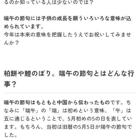
るのか知っている人は少ないのでは？
会員メニュー
カタログ無料プレゼント
端午の節句には子供の成長を願ういろいろな意味が込
マイページ
められています
。
会員メニュー
今年は本来の意味を把握したうえでお祝いしてみませ
んか？
閲覧履歴
マイページ
お気に入り
閲覧履歴
柏餅や鯉のぼり。端午の節句とはどんな行
サポート
お気に入り
事？
ご利用ガイド
サポート
端午の節句はもともと中国から伝わったもの
です。ち
なみに「端午」の「端」は初めという意味、「午」は
よくある質問とお問い合わせ
ご利用ガイド
五に通じるということで、5月初めの5の日を表してい
ます。もちろん、当初は旧暦の5月5日が端午の節句で
よくある質問とお問い合わせ
した。