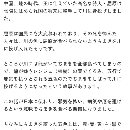
中国、楚の時代、王に仕えていた高名な詩人・屈原は
陰謀にはめられ国の将来に絶望して川に身投げしまし
た。
屈原は国民にも大変慕われており、その死を悼んだ
人々は、川の魚に屈原が食べられないようちまきを川
に投げ入れたそうです。
ところが川には龍がいてちまきを全部食べてしまうの
で、龍が嫌うレンジュ（楝樹）の葉でくるみ、五行で
邪気を払うとされる五色の糸でちまきをしばって川に
投げるようになったという故事があります。
この話が日本に伝わり、
邪気を払い、病気や厄を避け
るという意味でちまきを食べる習慣に
なりました。
ちなみにちまきを縛った五色とは、赤･青･黄･白･黒で