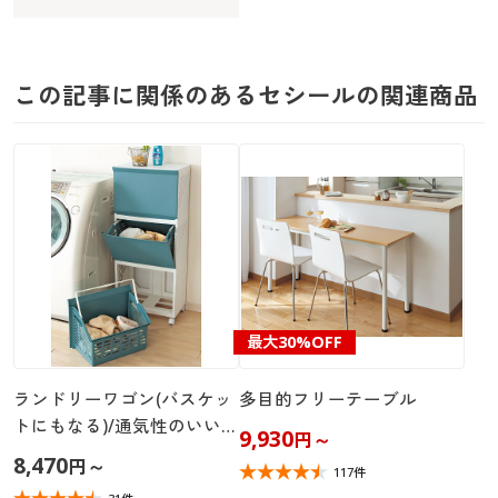
この記事に関係のあるセシールの関連商品
最大
30%OFF
ランドリーワゴン(バスケッ
多目的フリーテーブル
トにもなる)/通気性のいいメ
9,930
円
～
ッシュ構造
8,470
円
～
117件