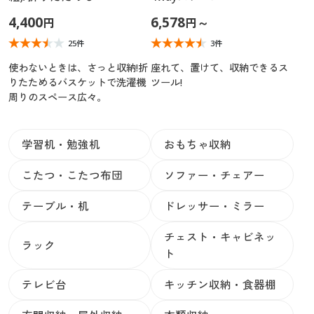
4,400
6,578
円
円
～
25件
3件
使わないときは、さっと収納!折
座れて、置けて、収納できるス
りたためるバスケットで洗濯機
ツール!
周りのスペース広々。
学習机・勉強机
おもちゃ収納
こたつ・こたつ布団
ソファー・チェアー
テーブル・机
ドレッサー・ミラー
チェスト・キャビネッ
ラック
ト
テレビ台
キッチン収納・食器棚