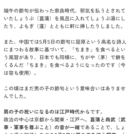
端午の節句が伝わった奈良時代、邪気を払うとされて
いたしょうぶ（菖蒲）を風呂に入れてしょうぶ湯にし
たり、よもぎ（蓬）とともに軒に挿したりしました。
また、中国では5月5日の節句に屈原という高名な詩人
にまつわる故事に基づいて、「ちまき」を食べるとい
う風習があり、日本でも同様に、ちがや（茅）で餅を
くるんだ「ちまき」を食べるようになったのです（今
は笹も使用）。
この頃はまだ男の子の節句という意味合いはありませ
んでした。
男の子の祝いになるのは江戸時代から
です。
政治の中心は京都から関東・江戸へ。
菖蒲と尚武（武
事・軍事を尊ぶこと）の音が一緒
であることで、しょ