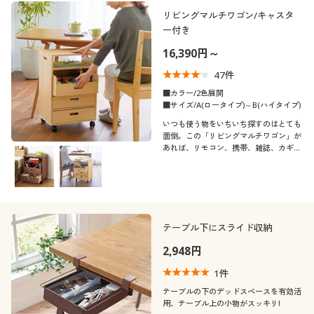
制服・スクール
美容・健康通販すべて
家具・収納
リビングマルチワゴン/キャスタ
キッチン・雑貨・日用品
カテゴリ
ー付き
16,390円～
大きいサイズ
制服・スクールすべて
美容・健康・サプリメント
寝具・ベッド
47
件
バーゲン
大きいサイズ通販すべて
制服・学生服
■カラー/2色展開
カーテン・ラグ・ファブリック
■サイズ/A(ロータイプ)～B(ハイタイプ)
口コミ
(5)
いつも使う物をいちいち探すのはとても
詳細検索
バーゲンセール
大きいサイズ レディース服
ジュニア・ティーンズ下着
面倒。この「リビングマルチワゴン」が
あれば、リモコン、携帯、雑誌、カギ
(4〜4.9)
等々、一か所にまとめて収納できて、ソ
商品カテゴリ一覧
シークレットセール
大きいサイズ レディース下着
ファーの傍やベッドサイド、ダイニング
(3〜3.9)
テーブルの下などに置いておくことがで
き、とても便利です。
カタログ
大きいサイズ メンズ
カラー
テーブル下にスライド収納
カタログ・チラシからのご注文
2,948円
大きいサイズ 事務・制服
1
件
デジタルカタログ
テーブルの下のデッドスペースを有効活
価格
～
円
絞込
用、テーブル上の小物がスッキリ!