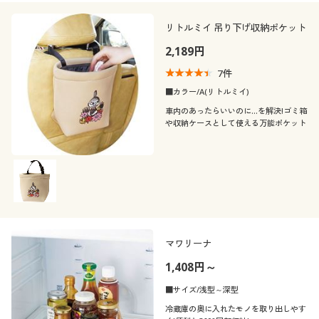
リトルミイ 吊り下げ収納ポケット
2,189円
7
件
■カラー/A(リトルミイ)
車内のあったらいいのに…を解決!ゴミ箱
や収納ケースとして使える万能ポケット
マワリーナ
1,408円～
■サイズ/浅型～深型
冷蔵庫の奥に入れたモノを取り出しやす