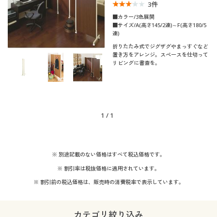
3
件
■カラー/3色展開
■サイズ/A(高さ145/2連)～F(高さ180/5
連)
折りたたみ式でジグザグやまっすぐなど
置き方をアレンジ。スペースを仕切って
リビングに書斎を。
1
/
1
※ 別途記載のない価格はすべて税込価格です。
※ 割引率は税抜価格に適用されています。
※ 割引前の税込価格は、販売時の消費税率で表示しています。
カテゴリ絞り込み