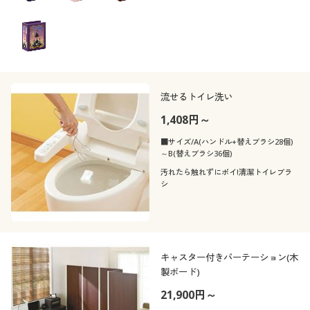
流せるトイレ洗い
1,408円～
■サイズ/A(ハンドル+替えブラシ28個)
～B(替えブラシ36個)
汚れたら触れずにポイ!清潔トイレブラ
シ
キャスター付きパーテーション(木
製ボード)
21,900円～