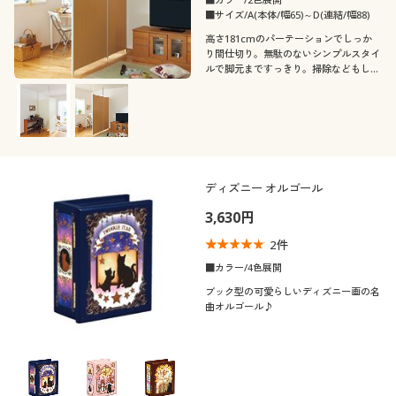
■サイズ/A(本体/幅65)～D(連結/幅88)
高さ181cmのパーテーションでしっか
り間仕切り。無駄のないシンプルスタイ
ルで脚元まですっきり。掃除などもしや
すく、プライベートスペースを作る間仕
切りとしておすすめです。
ディズニー オルゴール
3,630円
2
件
■カラー/4色展開
ブック型の可愛らしいディズニー画の名
曲オルゴール♪