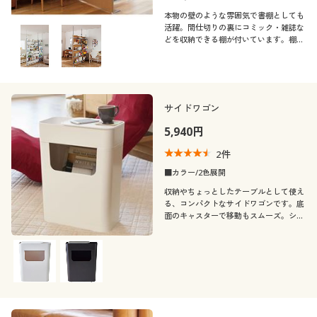
本物の壁のような雰囲気で書棚としても
活躍。間仕切りの裏にコミック・雑誌な
どを収納できる棚が付いています。棚
は、3種類。設置場所や収納物にあわせ
てお選びください。リビングだけでなく
子供の勉強スペースや書斎などにおすす
めです。
サイドワゴン
5,940円
2
件
■カラー/2色展開
収納やちょっとしたテーブルとして使え
る、コンパクトなサイドワゴンです。底
面のキャスターで移動もスムーズ。シン
プルなフォルムで、あらゆるシーンで活
躍します。