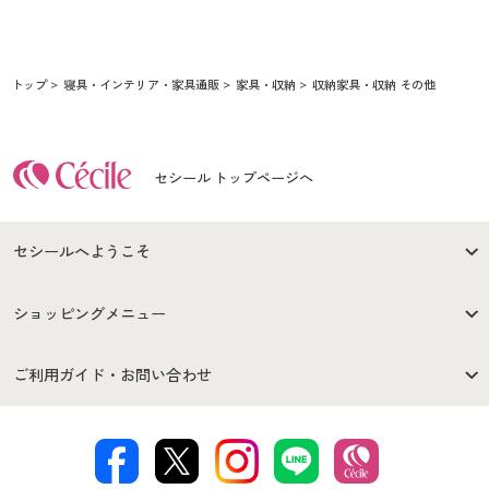
トップ
寝具・インテリア・家具通販
家具・収納
収納家具・収納 その他
セシール トップページへ
セシールへようこそ
はじめての方へ
ご利用環境について
ショッピングメニュー
セシールご利用規約
プライバシーポリシー
商品カテゴリ
バーゲンセール
ご利用ガイド・お問い合わせ
特定商取引法に基づく表示
古物営業法に基づく表示
カタログ・チラシからのご注
デジタルカタログ
ご注文は
お届けは
文
著作権・商標について
会社案内
交換・返品は
お支払は