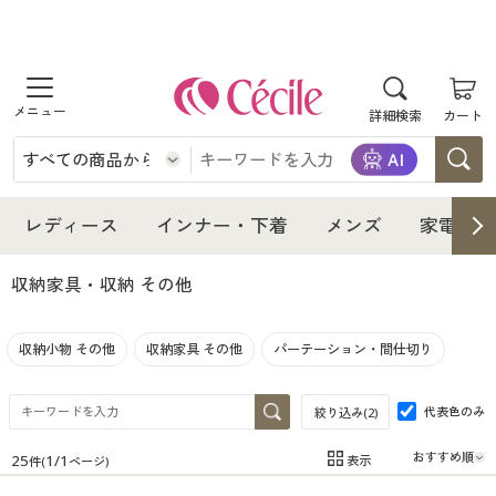
商品を探す
詳細検索
カート
レディース
インナー・下着
レディース通販すべて
レディース
インナー・下着
メンズ
家電・雑
メンズ
インナー・下着通販すべて
レディースファッション
収納家具・収納 その他
家電・雑貨
メンズ通販すべて
女性下着
女性下着
収納小物 その他
収納家具 その他
パーテーション・間仕切り
寝具・インテリア・家具
家電・雑貨すべて
メンズファッション
メンズ下着
代表色のみ
絞り込み(
2
)
美容・健康
寝具・インテリア・家具通販すべて
家電
メンズ下着
ジュニア・ティーンズ下着
25
1
/
1
表示
件(
ページ)
在庫
在庫のある商品のみ表示