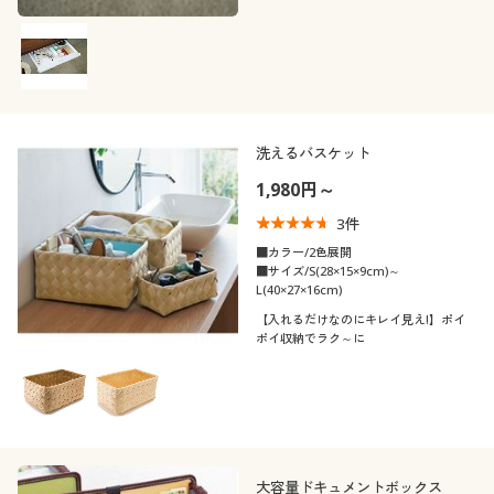
洗えるバスケット
1,980円～
3
件
■カラー/2色展開
■サイズ/S(28×15×9cm)～
L(40×27×16cm)
【入れるだけなのにキレイ見え!】ポイ
ポイ収納でラク～に
大容量ドキュメントボックス