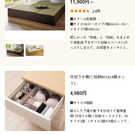
11,900円～
24
件
■カラー/2色展開
■サイズ/A(ロータイプ/幅60cm)～H(ハ
イタイプ/幅180cm)
欲しかった「和室」と「収納」をまとめ
て実現!床下をすべて収納スペースに!た
っぷりしまえて、お部屋をスッキリと見
せます。床下収納に加えて、引出しタイ
プは普段使いの際にも便利。収納内部は
きれいに化粧仕上げを施しているので洋
服などの保管にも安心です。
仕切りが動く収納BOX(4個セッ
ト)
4,980円
■サイズ/4個組
細々した下着や靴下を仕切りで整理整
頓! 仕切りが動く収納ボックスです。M
サイズ2個・Lサイズ2個の4個セットで
お届けします。