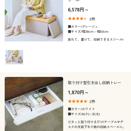
ツール
6,578円～
3
件
■カラー/グレージュ
■サイズ/幅38cm～幅60cm
座れて、置けて、収納できるスツール!
取り付け型引き出し収納トレー
1,870円～
2
件
■カラー/ホワイト
■サイズ/A(小)～B(大)
ピタッと貼り付けるだけ!テーブルやデ
スクの天板下を小物の収納スペースに。