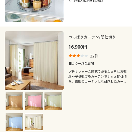
く!便利な360°回転収納!
つっぱりカーテン/間仕切り
16,900円
22
件
■カラー/5色展開
プチリフォーム感覚で必要なときにお部
屋や子供部屋をカーテンでサッと間仕切
り。市販のカーテンにも対応したカーテ
ンレールを採用しているので、お部屋の
模様替えにもおすすめの突っ張りパーテ
ーションです。ソファと書棚をこのパー
テーションで間仕切れば簡易の書斎に。