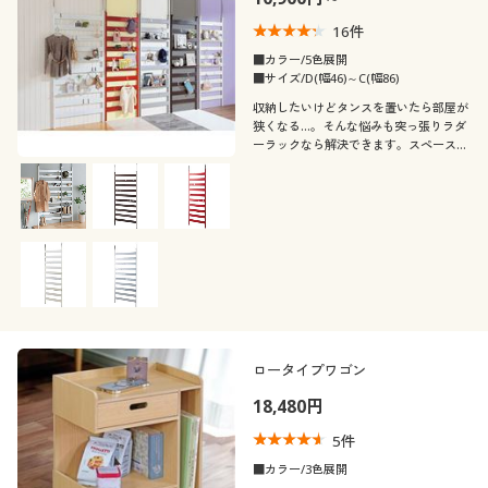
16
件
■カラー/5色展開
■サイズ/D(幅46)～C(幅86)
収納したいけどタンスを置いたら部屋が
狭くなる…。そんな悩みも突っ張りラダ
ーラックなら解決できます。スペースが
なくても天井と床があれば設置OK。付
属のフックや棚板はお好みの位置に設置
できます。5色のスタイルで選べるラダ
ータイプの壁面収納シリーズ。
ロータイプワゴン
18,480円
5
件
■カラー/3色展開