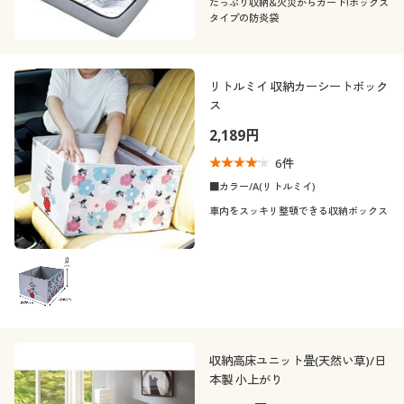
たっぷり収納&火災からガード!ボックス
タイプの防炎袋
リトルミイ 収納カーシートボック
ス
2,189円
6
件
■カラー/A(リトルミイ)
車内をスッキリ整頓できる収納ボックス
収納高床ユニット畳(天然い草)/日
本製 小上がり