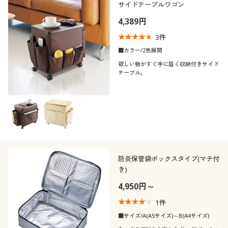
サイドテーブルワゴン
4,389円
3
件
■カラー/2色展開
欲しい物がすぐ手に届く収納付きサイド
テーブル。
防炎保管袋ボックスタイプ(マチ付
き)
4,950円～
1
件
■サイズ/A(A5サイズ)～B(A4サイズ)