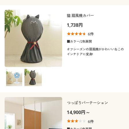
猫 扇風機カバー
1,738円
6
件
■カラー/2色展開
オフシーズンの扇風機がかわいいねこの
インテリアに変身!
つっぱりパーテーション
14,900円～
6
件
■カラー/2色展開