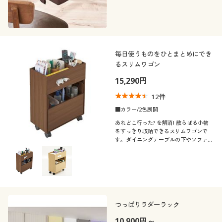
カタログ無料プレゼント
閉じる
会員メニュー
マイページ
毎日使うものをひとまとめにでき
るスリムワゴン
閲覧履歴
15,290円
12
件
お気に入り
■カラー/2色展開
あれどこ行った? を解消! 散らばる小物
サポート
をすっきり収納できるスリムワゴンで
す。ダイニングテーブルの下やソファサ
イドに置けば、よく使うものをすぐそば
ご利用ガイド
に収納できて便利!
よくある質問とお問い合わせ
つっぱりラダーラック
10,900円～