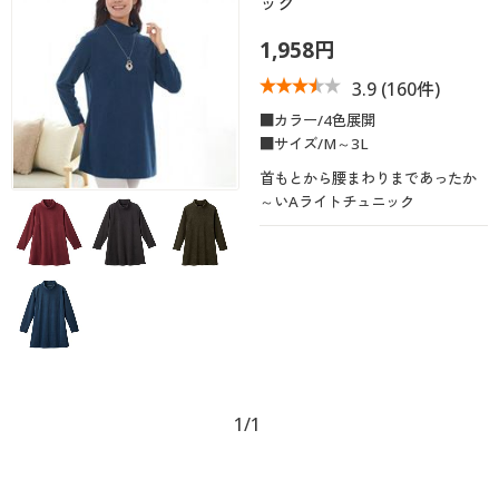
ック
1,958円
3.9
(160件)
■カラー/4色展開
■サイズ/M～3L
首もとから腰まわりまであったか
～いAライトチュニック
1/1