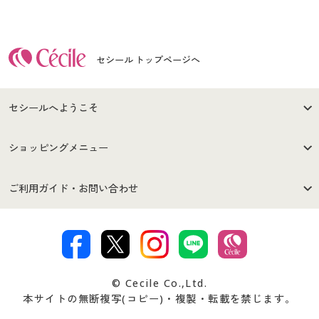
セシール トップページへ
セシールへようこそ
はじめての方へ
ご利用環境について
ショッピングメニュー
セシールご利用規約
プライバシーポリシー
商品カテゴリ
バーゲンセール
ご利用ガイド・お問い合わせ
特定商取引法に基づく表示
古物営業法に基づく表示
カタログ・チラシからのご注
デジタルカタログ
ご注文は
お届けは
文
著作権・商標について
会社案内
交換・返品は
お支払は
カタログ無料プレゼント
特集一覧
© Cecile Co.,Ltd.
会員登録・お客様情報変更に
お客様番号・パスワードをお
本サイトの無断複写(コピー)・複製・転載を禁じます。
プレゼント＆キャンペーン
サイトマップ
ついて
忘れの場合