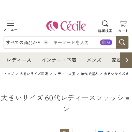
商品を探す
レディース
商品を探す
詳細検索
カート
インナー・下着
レディース通販すべて
レディース
メンズ
インナー・下着通販すべて
レディースファッション
インナー・下着
レディース通販すべて
レディース
インナー・下着
メンズ
家電・雑
家電・雑貨
メンズ通販すべて
女性下着
女性下着
メンズ
インナー・下着通販すべて
レディースファッション
トップ
大きいサイズ通販
レディース服
年代で選ぶ
大きいサイズ 6
寝具・インテリア・家具
家電・雑貨すべて
メンズファッション
メンズ下着
家電・雑貨
メンズ通販すべて
女性下着
女性下着
大きいサイズ 60代レディースファッショ
美容・健康
寝具・インテリア・家具通販すべて
家電
メンズ下着
ジュニア・ティーンズ下着
寝具・インテリア・家具
家電・雑貨すべて
メンズファッション
メンズ下着
ン
制服・スクール
美容・健康通販すべて
家具・収納
キッチン・雑貨・日用品
美容・健康
寝具・インテリア・家具通販すべて
家電
メンズ下着
ジュニア・ティーンズ下着