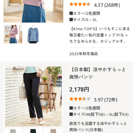
4.37
(268件)
■カラー/2色展開
■サイズ/S～3L
【It'mo TOP'S】いつもそこにある
毎日着たい私の定番トップス!もっ
ちりなめらかな、カジュアルすぎ
ない大人のTシャツ「もっちりT」
2025年秋冬商品
【日本製】涼やかすらっと
爽快パンツ
2,178円
3.97
(72件)
■カラー/3色展開
■サイズ/M(股下58)～3L(股下63)
旅先でも活躍する涼やかすらっと
爽快パンツ(日本製)