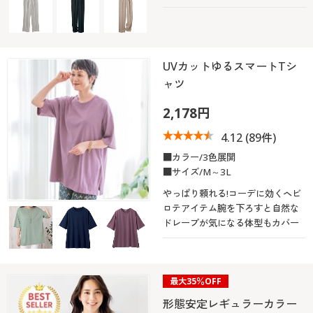
UVカットゆるスマートTシ
ャツ
2,178円
4.12
(89件)
■カラー/3色展開
■サイズ/M～3L
やっぱり頼れる!コーデに効くヘビ
ロテアイテム腕を下ろすと自然な
ドレープが気になる体型もカバー
最大35％OFF
形態安定レギュラーカラー