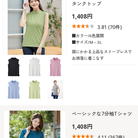
タンクトップ
1,408円
3.81
(70件)
■カラー/6色展開
■サイズ/M～3L
肩にかかる上品なスリーブレスで
お洒落に着こなす
ベーシックな7分袖Tシャツ
1,408円
4.11
(367件)