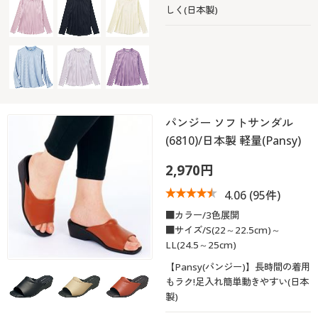
しく(日本製)
パンジー ソフトサンダル
(6810)/日本製 軽量(Pansy)
2,970円
4.06
(95件)
■カラー/3色展開
■サイズ/S(22～22.5cm)～
LL(24.5～25cm)
【Pansy(パンジー)】長時間の着用
もラク!足入れ簡単動きやすい(日本
製)