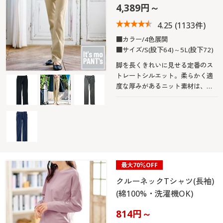
4,389円～
4.25
(1133件)
■カラー/4色展開
■サイズ/S(股下64)～5L(股下72)
脚を長くきれいに見せる定番のス
トレートシルエット。柔らかく適
度な厚みがあるニット素材は、脚
のラインを拾いにくいので、気に
なる部分もすっきりカバーしてく
れます。一度はくとやみつきにな
る心地よさ!
最大70％OFF
クルーネックTシャツ(長袖)
(綿100%・洗濯機OK)
814円～