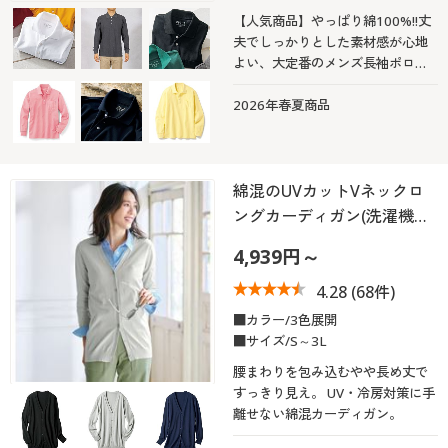
【人気商品】やっぱり綿100%!!丈
夫でしっかりとした素材感が心地
よい、大定番のメンズ長袖ポロシ
ャツ
2026年春夏商品
綿混のUVカットVネックロ
ングカーディガン(洗濯機…
4,939円～
4.28
(68件)
■カラー/3色展開
■サイズ/S～3L
腰まわりを包み込むやや長め丈で
すっきり見え。 UV・冷房対策に手
離せない綿混カーディガン。