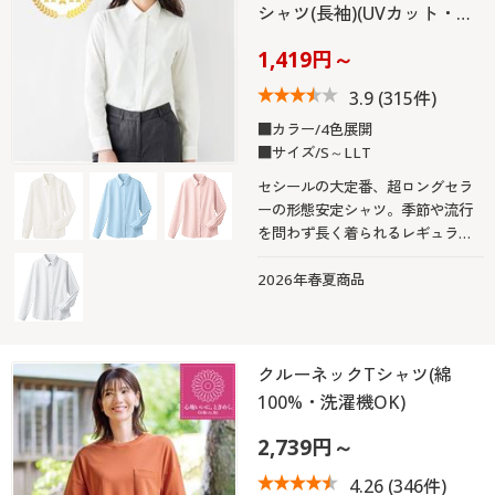
シャツ(長袖)(UVカット・…
1,419円～
3.9
(315件)
■カラー/4色展開
■サイズ/S～LLT
セシールの大定番、超ロングセラ
ーの形態安定シャツ。季節や流行
を問わず長く着られるレギュラー
カラー(長袖)
2026年春夏商品
クルーネックTシャツ(綿
100%・洗濯機OK)
2,739円～
4.26
(346件)