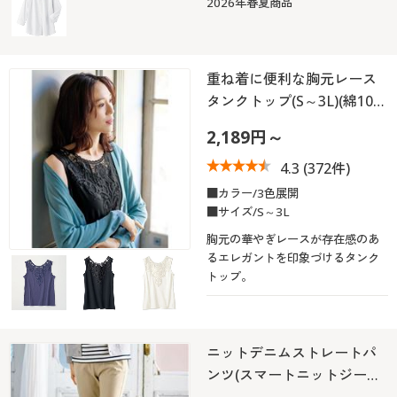
2026年春夏商品
重ね着に便利な胸元レース
タンクトップ(S～3L)(綿10…
2,189円～
4.3
(372件)
■カラー/3色展開
■サイズ/S～3L
胸元の華やぎレースが存在感のあ
るエレガントを印象づけるタンク
トップ。
ニットデニムストレートパ
ンツ(スマートニットジー…