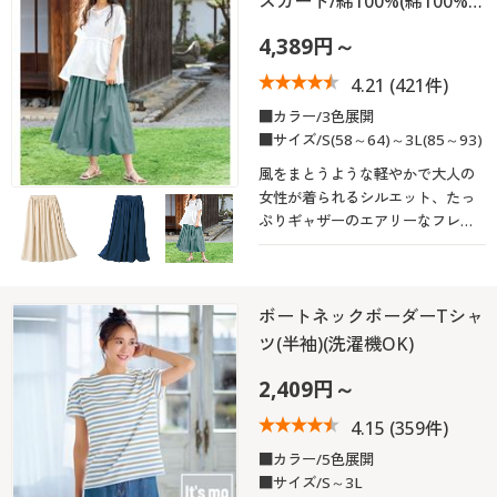
スカート/綿100%(綿100%…
4,389円～
4.21
(421件)
■カラー/3色展開
■サイズ/S(58～64)～3L(85～93)
風をまとうような軽やかで大人の
女性が着られるシルエット、たっ
ぷりギャザーのエアリーなフレア
スカート!
ボートネックボーダーTシャ
ツ(半袖)(洗濯機OK)
2,409円～
4.15
(359件)
■カラー/5色展開
■サイズ/S～3L