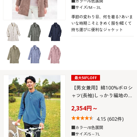
■カラー/6色展開
■サイズ/M～3L
季節の変わり目、何を着る?あいま
いな時期こそときめく服を!軽くて
持ち運びに便利なジャケット
最大50％OFF
【男女兼用】綿100%ポロシ
ャツ(長袖)しっかり編地の…
2,354円～
4.15
(602件)
■カラー/8色展開
■サイズ/S～7L