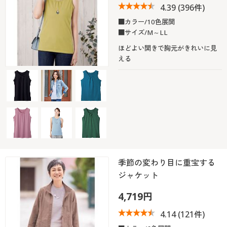
4.39
(396件)
■カラー/10色展開
■サイズ/M～LL
ほどよい開きで胸元がきれいに見
える
季節の変わり目に重宝する
ジャケット
4,719円
4.14
(121件)