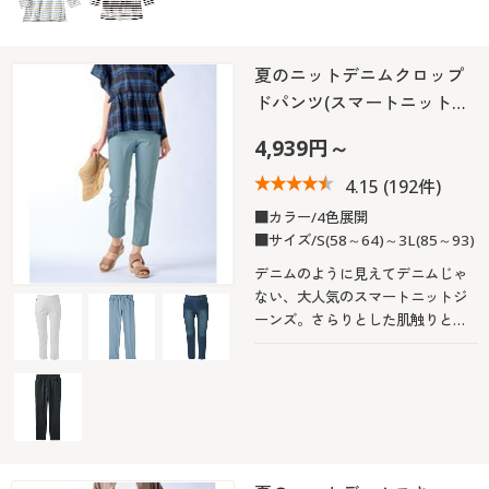
夏のニットデニムクロップ
ドパンツ(スマートニット…
4,939円～
4.15
(192件)
■カラー/4色展開
■サイズ/S(58～64)～3L(85～93)
デニムのように見えてデニムじゃ
ない、大人気のスマートニットジ
ーンズ。さらりとした肌触りと足
首見せで夏らしい清涼感が魅力の
クロップドパンツ。