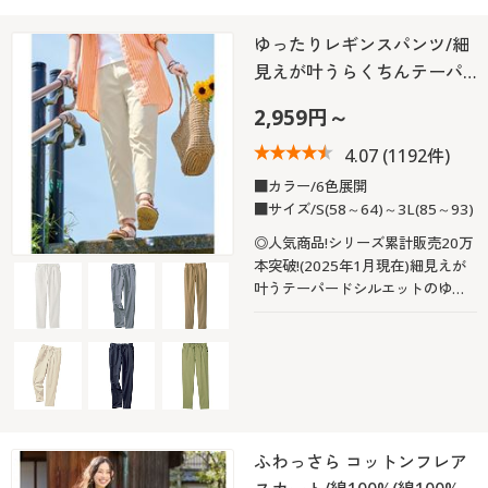
カタログ無料プレゼント
マイページ
ゆったりレギンスパンツ/細
会員メニュー
見えが叶うらくちんテーパ…
閲覧履歴
マイページ
2,959円～
4.07
(1192件)
お気に入り
閲覧履歴
■カラー/6色展開
■サイズ/S(58～64)～3L(85～93)
サポート
お気に入り
◎人気商品!シリーズ累計販売20万
ご利用ガイド
本突破!(2025年1月現在)細見えが
サポート
叶うテーパードシルエットのゆっ
たりレギンス。ハリ感のある綿混
よくある質問とお問い合わせ
ストレッチツイル素材を使用し、
ご利用ガイド
脚を曲げた時の窮屈感が気になら
ないので動きやすく、はき心地も
よくある質問とお問い合わせ
ラクラク♪
ふわっさら コットンフレア