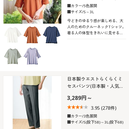
■カラー/5色展開
■サイズ/S～3L
今どきのゆるり感が楽しめる、大
人のためのクルーネックTシャツ。
着る人の体型をきれいに見せる絶
妙シルエットが注目ポイントで
す。程よく艶があり、やわらかな
肉厚コットンで、1枚でも安心して
着られます。
日本製ウエストらくらくミ
セスパンツ(日本製・人気…
3,289円～
3.95
(278件)
■カラー/3色展開
■サイズ/S(股下58)～3L(股下68)