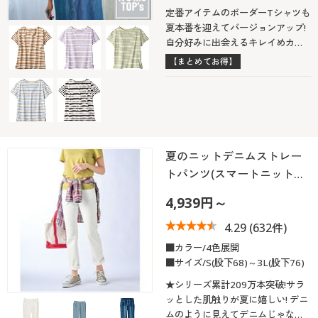
定番アイテムのボーダーTシャツも
夏本番を迎えてバージョンアップ!
自分好みに出会えるキレイめカラ
フルボーダーが豊富です。体の線
【まとめてお得】
が出にくい大人向けシルエット。
夏のニットデニムストレー
トパンツ(スマートニット…
4,939円～
4.29
(632件)
■カラー/4色展開
■サイズ/S(股下68)～3L(股下76)
★シリーズ累計209万本突破!サラ
ッとした肌触りが夏に嬉しい! デニ
ムのように見えてデニムじゃな