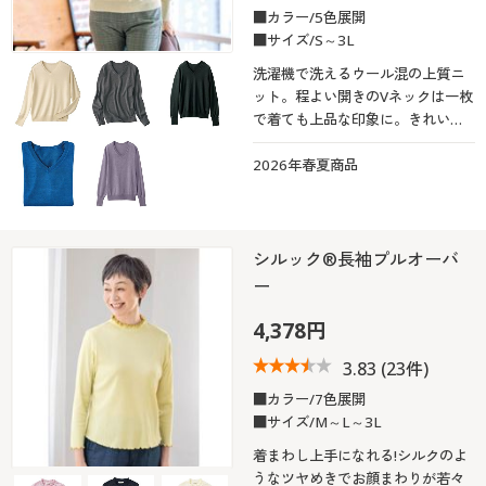
■カラー/5色展開
■サイズ/S～3L
洗濯機で洗えるウール混の上質ニ
ット。程よい開きのVネックは一枚
で着ても上品な印象に。きれいめ
定番アイテムながら、袖口リブの
ボタン使いが小粋なアクセント!
2026年春夏商品
シルック®長袖プルオーバ
ー
4,378円
3.83
(23件)
■カラー/7色展開
■サイズ/M～L～3L
着まわし上手になれる!シルクのよ
うなツヤめきでお顔まわりが若々