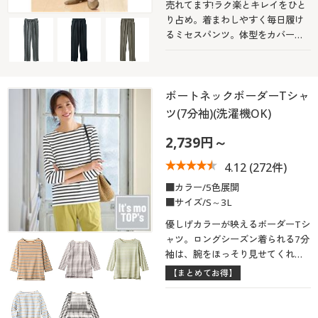
売れてます!ラク楽とキレイをひと
り占め。着まわしやすく毎日履け
るミセスパンツ。体型をカバーし
ながら美脚ラインを演出。どんな
装いにもぴったりマッチします。
ボートネックボーダーTシャ
ツ(7分袖)(洗濯機OK)
2,739円～
4.12
(272件)
■カラー/5色展開
■サイズ/S～3L
優しげカラーが映えるボーダーTシ
ャツ。ロングシーズン着られる7分
袖は、腕をほっそり見せてくれる
着映え力の高いアイテムです。
【まとめてお得】