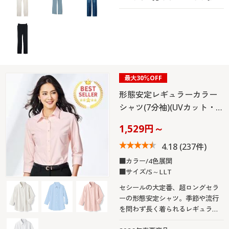
い、大人気のスマートニットジー
ンズ。すっきりした細めシルエッ
トで脚をきれいに見せるストレー
トパンツ。
最大30％OFF
形態安定レギュラーカラー
シャツ(7分袖)(UVカット・…
1,529円～
4.18
(237件)
■カラー/4色展開
■サイズ/S～LLT
セシールの大定番、超ロングセラ
ーの形態安定シャツ。季節や流行
を問わず長く着られるレギュラー
カラー(7分袖)