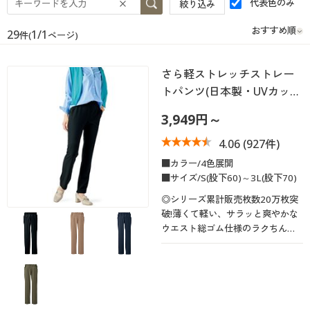
代表色のみ
絞り込み
大きいサイズ
制服・スクールすべて
美容・健康・サプリメント
寝具・ベッド
制服・スクール
美容・健康通販すべて
家具・収納
キッチン・雑貨・日用品
29
1/1
件(
ページ)
バーゲン
大きいサイズ通販すべて
制服・学生服
カーテン・ラグ・ファブリック
大きいサイズ
制服・スクールすべて
美容・健康・サプリメント
寝具・ベッド
さら軽ストレッチストレー
詳細検索
バーゲンセール
大きいサイズ レディース服
ジュニア・ティーンズ下着
トパンツ(日本製・UVカッ…
バーゲン
大きいサイズ通販すべて
制服・学生服
カーテン・ラグ・ファブリック
3,949円～
商品カテゴリ一覧
シークレットセール
大きいサイズ レディース下着
詳細検索
バーゲンセール
大きいサイズ レディース服
ジュニア・ティーンズ下着
4.06
(927件)
カタログ
大きいサイズ メンズ
■カラー/4色展開
商品カテゴリ一覧
シークレットセール
大きいサイズ レディース下着
■サイズ/S(股下60)～3L(股下70)
カタログ・チラシからのご注文
◎シリーズ累計販売枚数20万枚突
カタログ
大きいサイズ 事務・制服
大きいサイズ メンズ
破!薄くて軽い、サラッと爽やかな
デジタルカタログ
ウエスト総ゴム仕様のラクちんパ
カタログ・チラシからのご注文
ンツ。多機能なストレッチ素材を
大きいサイズ 事務・制服
使用した、スポーツウェアクラス
カタログ無料プレゼント
の快適さと軽さを誇ります。
デジタルカタログ
会員メニュー