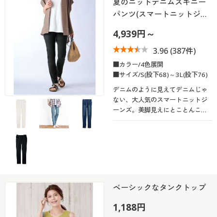
夏のニットデニムスキニー
パンツ(スマートニットジ…
4,939円～
3.96
(387件)
■カラー/4色展開
■サイズ/S(股下68)～3L(股下76)
デニムのように見えてデニムじゃ
ない、大人気のスマートニットジ
ーンズ。美脚見えにとことんこだ
わりつつ、動きやすさも兼ね備え
たスキニーパンツ。夏に嬉しいさ
らりとした肌触りが魅力です。
ベーシックなタンクトップ
1,188円