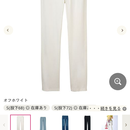
大きいサイズ
制服・スクールすべて
美容・健康・サプリメント
寝具・ベッド
制服・スクール
美容・健康通販すべて
家具・収納
キッチン・雑貨・日用品
バーゲン
大きいサイズ通販すべて
制服・学生服
カーテン・ラグ・ファブリック
大きいサイズ
制服・スクールすべて
美容・健康・サプリメント
寝具・ベッド
詳細検索
バーゲンセール
大きいサイズ レディース服
ジュニア・ティーンズ下着
バーゲン
大きいサイズ通販すべて
制服・学生服
カーテン・ラグ・ファブリック
商品カテゴリ一覧
シークレットセール
大きいサイズ レディース下着
詳細検索
バーゲンセール
大きいサイズ レディース服
ジュニア・ティーンズ下着
カタログ
大きいサイズ メンズ
商品カテゴリ一覧
シークレットセール
大きいサイズ レディース下着
カタログ・チラシからのご注文
カタログ
大きいサイズ 事務・制服
大きいサイズ メンズ
デジタルカタログ
カタログ・チラシからのご注文
オフホワイト
大きいサイズ 事務・制服
S(股下68) ◎ 在庫あり
S(股下72) ◎ 在庫あり
続きを見る
カタログ無料プレゼント
デジタルカタログ
S(股下76) ◎ 在庫あり
M(股下68) ◎ 在庫あり
M(股下72) ◎ 在庫あり
M(股下76) ◎ 在庫あり
会員メニュー