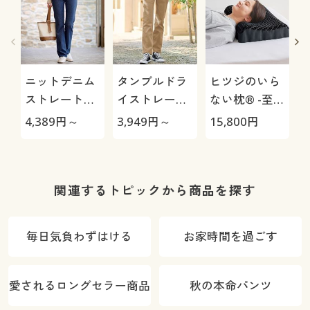
ニットデニム
タンブルドラ
ヒツジのいら
ストレートパ
イストレート
ない枕® -至
ンツ(スマート
パンツ(ストレ
極-
4,389
円～
3,949
円～
15,800
円
1
ニットジーン
ッチ・乾燥機
ズ)(全方向ス
OK・毎日パン
トレッチ・や
ツ・綿混・UV
わらか・選べ
カット・静電
関連するトピックから商品を探す
る4レング
気がたまりに
ス・洗濯機
くい)
毎日気負わずはける
お家時間を過ごす
OK・1年中は
ける)
愛されるロングセラー商品
秋の本命パンツ