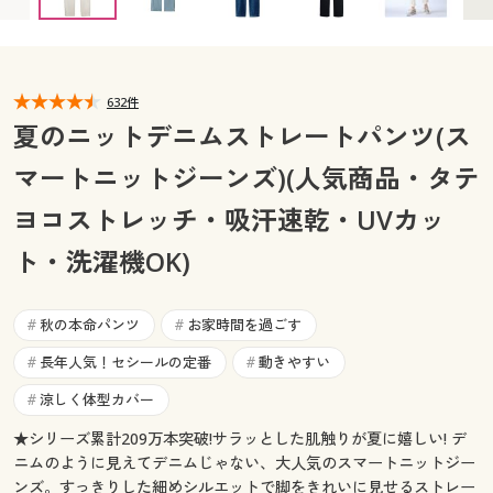
L(股下68) ◎ 在庫あり
L(股下72) ◎ 在庫あり
カタログ無料プレゼント
L(股下76) ◎ 在庫あり
LL(股下68) ◎ 在庫あり
マイページ
会員メニュー
LL(股下72) ◎ 在庫あり
LL(股下76) ◎ 在庫あり
3L(股下68) ◎ 在庫あり
3L(股下72) ◎ 在庫あり
閲覧履歴
632件
マイページ
3L(股下76) ◎ 在庫あり
夏のニットデニムストレートパンツ(ス
お気に入り
マートニットジーンズ)(人気商品・タテ
閲覧履歴
ヨコストレッチ・吸汗速乾・UVカッ
サポート
お気に入り
ト・洗濯機OK)
ご利用ガイド
サポート
秋の本命パンツ
お家時間を過ごす
#
#
よくある質問とお問い合わせ
ご利用ガイド
長年人気！セシールの定番
動きやすい
#
#
涼しく体型カバー
よくある質問とお問い合わせ
#
★シリーズ累計209万本突破!サラッとした肌触りが夏に嬉しい! デ
ニムのように見えてデニムじゃない、大人気のスマートニットジー
ンズ。すっきりした細めシルエットで脚をきれいに見せるストレー