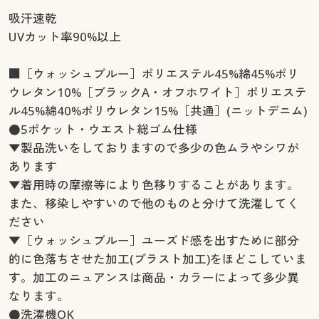
吸汗速乾
UVカット率90%以上
■［ウォッシュブルー］ポリエステル45%綿45%ポリ
ウレタン10%［ブラックA・オフホワイト］ポリエステ
ル45%綿40%ポリウレタン15%［共通］(ニットデニム)
●5ポケット・ウエスト総ゴム仕様
▼製品洗いをしておりますので多少の色ムラやシワが
あります
▼着用時の摩擦等により色移りすることがあります。
また、移染しやすいので他のものと分けて洗濯してく
ださい
▼［ウォッシュブルー］ユーズド感を出すために部分
的に色落ちさせた加工(ブラスト加工)をほどこしていま
す。加工のニュアンスは商品・カラーによって多少異
なります。
●洗濯機OK