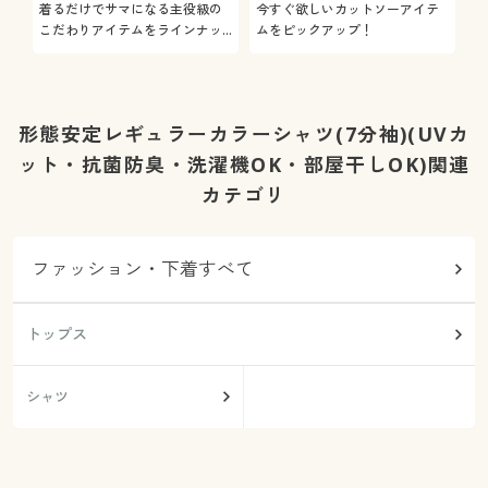
着るだけでサマになる主役級の
今すぐ欲しいカットソーアイテ
着
こだわりアイテムをラインナッ
ムをピックアップ！
日
プ
形態安定レギュラーカラーシャツ(7分袖)(UVカ
ット・抗菌防臭・洗濯機OK・部屋干しOK)関連
カテゴリ
ファッション・下着すべて
トップス
シャツ