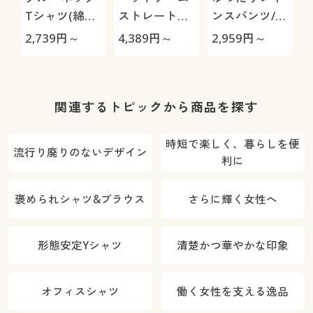
Tシャツ(綿
ストレートパ
ンスパンツ/細
100%・洗濯
ンツ(スマート
見えが叶うら
2,739
円～
4,389
円～
2,959
円～
3
機OK)
ニットジーン
くちんテーパ
ズ)(全方向ス
ード(ストレッ
トレッチ・や
チ・UVカッ
わらか・選べ
ト・速乾・洗
O
関連するトピックから商品を探す
る4レング
濯機OK)
ス・洗濯機
時短で楽しく、暮らしを便
流行り廃りのないデザイン
OK・1年中は
利に
ける)
褒められシャツ&ブラウス
さらに輝く女性へ
形態安定Yシャツ
清楚かつ華やかな印象
オフィスシャツ
働く女性を支える逸品