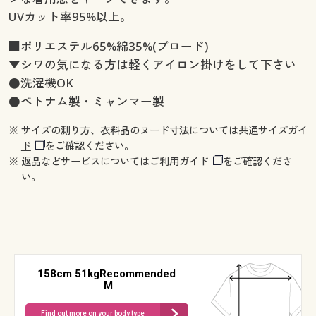
UVカット率95%以上。
■ポリエステル65%綿35%(ブロード)
▼シワの気になる方は軽くアイロン掛けをして下さい
●洗濯機OK
●ベトナム製・ミャンマー製
※ サイズの測り方、衣料品のヌード寸法については
共通サイズガイ
ド
をご確認ください。
※ 返品などサービスについては
ご利用ガイド
をご確認くださ
い。
158cm 51kgRecommended
M
Find out more on your body type