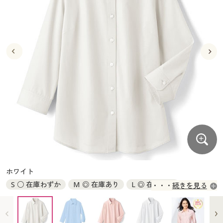
大きいサイズ
制服・スクールすべて
美容・健康・サプリメント
寝具・ベッド
制服・スクール
美容・健康通販すべて
家具・収納
キッチン・雑貨・日用品
バーゲン
大きいサイズ通販すべて
制服・学生服
カーテン・ラグ・ファブリック
大きいサイズ
制服・スクールすべて
美容・健康・サプリメント
寝具・ベッド
詳細検索
バーゲンセール
大きいサイズ レディース服
ジュニア・ティーンズ下着
バーゲン
大きいサイズ通販すべて
制服・学生服
カーテン・ラグ・ファブリック
商品カテゴリ一覧
シークレットセール
大きいサイズ レディース下着
詳細検索
バーゲンセール
大きいサイズ レディース服
ジュニア・ティーンズ下着
カタログ
大きいサイズ メンズ
商品カテゴリ一覧
シークレットセール
大きいサイズ レディース下着
カタログ・チラシからのご注文
カタログ
大きいサイズ 事務・制服
大きいサイズ メンズ
デジタルカタログ
カタログ・チラシからのご注文
ホワイト
大きいサイズ 事務・制服
S ○ 在庫わずか
M ◎ 在庫あり
L ◎ 在庫あり
続きを見る
カタログ無料プレゼント
デジタルカタログ
LL × 完売
3L × 完売
4L ◎ 在庫あり
MT ◎ 在庫あり
LT ◎ 在庫あり
LLT × 完売
会員メニュー