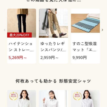
最大20%OFF
ハイテンショ
ゆったりレギ
すのこ型吸湿
ン ストレート
ンスパンツ/細
マット「エア
パンツ/ぐ～ん
見えが叶うら
ージョブ®」
極
5,269
円～
2,959
円～
9,990
円
1
と伸びて膝も
くちんテーパ
Max
出にくい(美脚
ード(ストレッ
パンツ・全方
チ・UVカッ
向ストレッ
ト・速乾・洗
何枚あっても助かる 形態安定シャツ
チ・洗濯機
濯機OK)
OK・日本製生
地・UVカッ
ト)