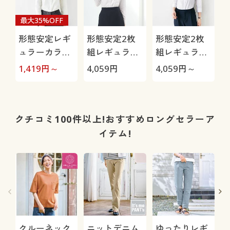
最大35%OFF
形態安定レギ
形態安定2枚
形態安定2枚
ュラーカラー
組レギュラー
組レギュラー
シャツ(長袖)
カラーシャツ
カラーシャツ
1,419
円～
4,059
円
4,059
円～
(UVカット・
(長袖)(洗濯機
(七分袖)(洗濯
抗菌防臭・洗
OK)
機OK)
濯機OK・部屋
干しOK)
クチコミ100件以上!おすすめロングセラーア
イテム!
クルーネック
ニットデニム
ゆったりレギ