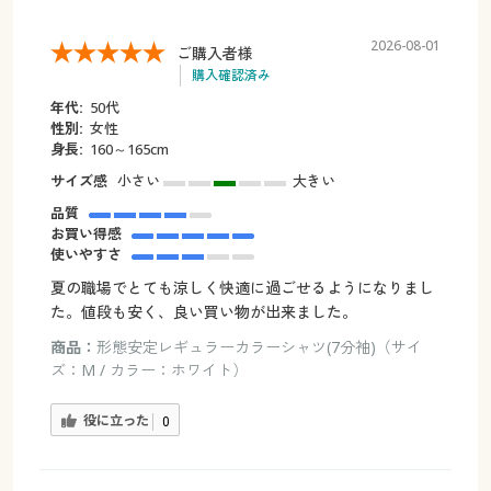
2026-08-01
ご購入者様
購入確認済み
年代:
50代
性別:
女性
身長:
160～165cm
サイズ感
小さい
大きい
品質
お買い得感
使いやすさ
夏の職場でとても涼しく快適に過ごせるようになりまし
た。値段も安く、良い買い物が出来ました。
商品：
形態安定レギュラーカラーシャツ(7分袖)（サイ
ズ：M / カラー：ホワイト）
役に立った
0