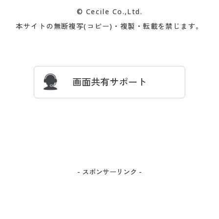
カタログ無料プレゼント
特集一覧
© Cecile Co.,Ltd.
会員登録・お客様情報変更に
お客様番号・パスワードをお
本サイトの無断複写(コピー)・複製・転載を禁じます。
プレゼント＆キャンペーン
サイトマップ
ついて
忘れの場合
サイズガイド
よくある質問とお問い合わせ
画面共有サポート
- スポンサーリンク -