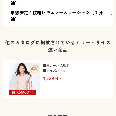
袖）
形態安定２枚組レギュラーカラーシャツ（７分
袖）
他のカタログに掲載されているカラー・サイズ
違い商品
■カラー/4色展開
■サイズ/S～LLT
1,529
円～
最大56%OFF