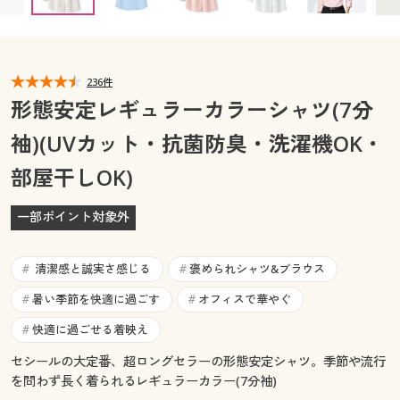
カタログ無料プレゼント
マイページ
会員メニュー
閲覧履歴
236件
マイページ
形態安定レギュラーカラーシャツ(7分
お気に入り
袖)(UVカット・抗菌防臭・洗濯機OK・
閲覧履歴
部屋干しOK)
サポート
お気に入り
ご利用ガイド
一部ポイント対象外
サポート
よくある質問とお問い合わせ
清潔感と誠実さ感じる
褒められシャツ&ブラウス
#
#
ご利用ガイド
暑い季節を快適に過ごす
オフィスで華やぐ
#
#
よくある質問とお問い合わせ
快適に過ごせる着映え
#
セシールの大定番、超ロングセラーの形態安定シャツ。季節や流行
を問わず長く着られるレギュラーカラー(7分袖)