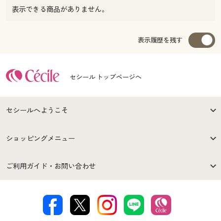
表示できる商品がありません。
表示履歴を残す
セシール トップページへ
セシールへようこそ
はじめての方へ
ご利用環境について
ショッピングメニュー
セシールご利用規約
プライバシーポリシー
商品カテゴリ
バーゲンセール
ご利用ガイド・お問い合わせ
特定商取引法に基づく表示
古物営業法に基づく表示
カタログ・チラシからのご注
デジタルカタログ
ご注文は
お届けは
文
著作権・商標について
会社案内
交換・返品は
お支払は