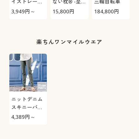
イストレート
ない枕® -至
三輪自転車
パンツ(ストレ
極-
3,949
円～
15,800
円
184,800
円
3
ッチ・乾燥機
OK・毎日パン
ツ・綿混・UV
1
カット・静電
楽ちんワンマイルウエア
気がたまりに
くい)
ニットデニム
スキニーパン
ツ(スマートニ
4,389
円～
ットジーンズ)
カラー・サイズを選択しカートに入れる
(全方向ストレ