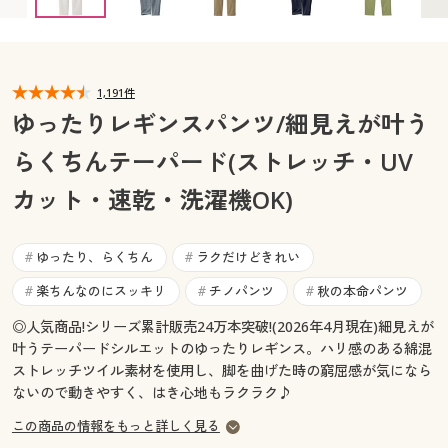
カタログ無料プレゼント
マイページ
会員メニュー
閲覧履歴
1,191件
マイページ
ゆったりレギンスパンツ/細見えが叶う
お気に入り
らくちんテーパード(ストレッチ・UV
閲覧履歴
カット・速乾・洗濯機OK)
サポート
お気に入り
ご利用ガイド
ゆったり、らくちん
ラクだけどきれい
#
#
サポート
楽ちんなのにスッキリ
チノパンツ
秋の本命パンツ
#
#
#
よくある質問とお問い合わせ
ご利用ガイド
◎人気商品!シリーズ累計販売24万本突破!(2026年4月現在)細見えが
叶うテーパードシルエットのゆったりレギンス。ハリ感のある綿混
よくある質問とお問い合わせ
ストレッチツイル素材を使用し、脚を曲げた時の窮屈感が気になら
ないので動きやすく、はき心地もラクラク♪
この商品の情報をもっと詳しく見る