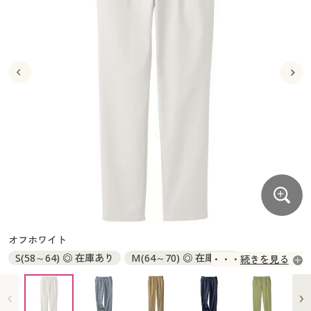
大きいサイズ
制服・スクールすべて
美容・健康・サプリメント
寝具・ベッド
制服・スクール
美容・健康通販すべて
家具・収納
キッチン・雑貨・日用品
バーゲン
大きいサイズ通販すべて
制服・学生服
カーテン・ラグ・ファブリック
大きいサイズ
制服・スクールすべて
美容・健康・サプリメント
寝具・ベッド
詳細検索
バーゲンセール
大きいサイズ レディース服
ジュニア・ティーンズ下着
バーゲン
大きいサイズ通販すべて
制服・学生服
カーテン・ラグ・ファブリック
商品カテゴリ一覧
シークレットセール
大きいサイズ レディース下着
詳細検索
バーゲンセール
大きいサイズ レディース服
ジュニア・ティーンズ下着
カタログ
大きいサイズ メンズ
商品カテゴリ一覧
シークレットセール
大きいサイズ レディース下着
カタログ・チラシからのご注文
カタログ
大きいサイズ 事務・制服
大きいサイズ メンズ
デジタルカタログ
カタログ・チラシからのご注文
オフホワイト
大きいサイズ 事務・制服
S(58～64) ◎ 在庫あり
M(64～70) ◎ 在庫あり
続きを見る
カタログ無料プレゼント
デジタルカタログ
L(69～77) ◎ 在庫あり
LL(77～85) ◎ 在庫あり
3L(85～93) ◎ 在庫あり
会員メニュー