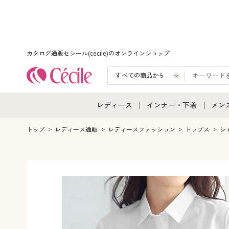
カタログ通販セシール(cecile)のオンラインショップ
レディース
インナー・下着
メン
レディース通販すべて
インナー・下着通販すべ
メン
トップ
レディース通販
レディースファッション
トップス
シ
レディースファッション
女性下着
メン
女性下着
メンズ下着
メン
ジュニア・ティーンズ下