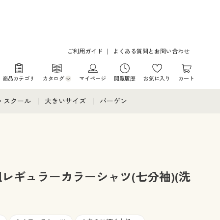
ご利用ガイド
よくある質問とお問い合わせ
商品カテゴリ
カタログ
マイページ
閲覧履歴
お気に入り
カート
カタログ・チラシからのご注文
・スクール
大きいサイズ
バーゲン
デジタルカタログ
て
・スクールすべて
大きいサイズ通販すべて
バーゲンセール
カタログ無料プレゼント
メント
・学生服
大きいサイズ レディース服
シークレットセール
ニア・ティーンズ下着
大きいサイズ レディース下着
レギュラーカラーシャツ(七分袖)(洗
大きいサイズ メンズ