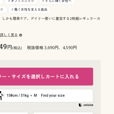
大きいサイズ 事務・制服
オフィスシャツ
さらに輝く女性へ
#
#
ツ
働く女性を支える逸品
#
。しかも簡単ケア。デイリー使いに重宝する2枚組レギュラーカ
詳しく見る
49
円
税抜価格 3,690円、4,590円
(税込)
ラー・サイズを選択しカートに入れる
158cm / 51kg
M
Find your size
ホワイト着