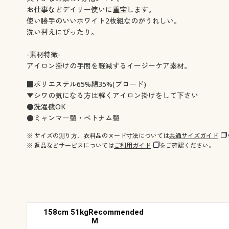
お仕事などデイリー使いに重宝します。
使い勝手のいいホワイト2枚組なのがうれしい。
洗い替えにぴったり。
-素材特徴-
アイロン掛けの手間を軽減するイージーケア素材。
■ポリエステル65%綿35%(ブロード)
▼シワの気になる方は軽くアイロン掛けをして下さい
●洗濯機OK
●ミャンマー製・ベトナム製
※ サイズの測り方、衣料品のヌード寸法については
共通サイズガイド
※ 返品などサービスについては
ご利用ガイド
をご確認ください。
158cm 51kgRecommended
M