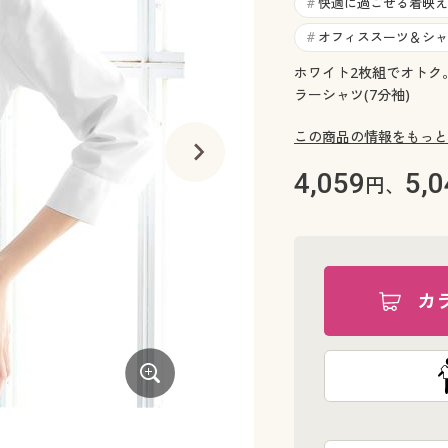
快適に過ごせる着映え
#
オフィススーツ＆シャ
#
ホワイト2枚組でオトク
ラーシャツ(7分袖)
この商品の情報をもっと
4,059
5,0
円、
カ
ホワイト着用例