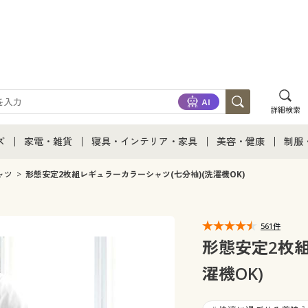
詳細検索
ズ
家電・雑貨
寝具・インテリア・家具
美容・健康
制服
て
ズ通販すべて
家電・雑貨すべて
寝具・インテリア・家具通販すべて
美容・健康通販すべ
制服
ャツ
形態安定2枚組レギュラーカラーシャツ(七分袖)(洗濯機OK)
ズファッション
家電
家具・収納
美容・健康・サプリ
制服
561件
ズ下着
キッチン・雑貨・日用品
寝具・ベッド
ジュ
形態安定2枚組
濯機OK)
着
カーテン・ラグ・ファブリック