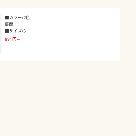
■カラー/2色
展開
■サイズ/S
891
円～