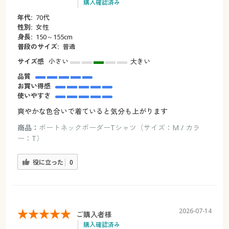
購入確認済み
年代:
70代
性別:
女性
身長:
150～155cm
普段のサイズ:
普通
サイズ感
小さい
大きい
品質
お買い得感
使いやすさ
爽やかな色合いで着ていると気分も上がります
商品：
ボートネックボーダーTシャツ（サイズ：M / カラ
ー：T）
役に立った
0
2026-07-14
ご購入者様
購入確認済み