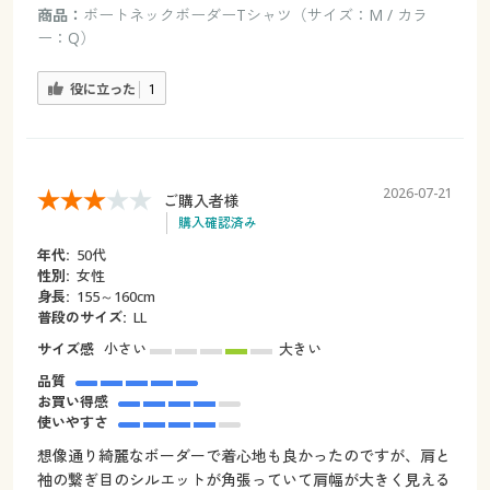
商品：
ボートネックボーダーTシャツ（サイズ：M / カラ
ー：Q）
役に立った
1
2026-07-21
ご購入者様
購入確認済み
年代:
50代
性別:
女性
身長:
155～160cm
普段のサイズ:
LL
サイズ感
小さい
大きい
品質
お買い得感
使いやすさ
想像通り綺麗なボーダーで着心地も良かったのですが、肩と
袖の繋ぎ目のシルエットが角張っていて肩幅が大きく見える