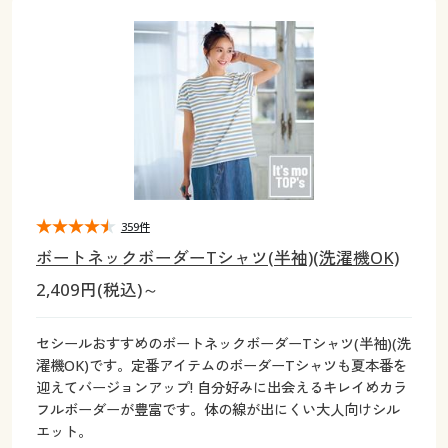
大きいサイズ
制服・スクールすべて
美容・健康・サプリメント
寝具・ベッド
制服・スクール
美容・健康通販すべて
家具・収納
キッチン・雑貨・日用品
バーゲン
大きいサイズ通販すべて
制服・学生服
カーテン・ラグ・ファブリック
大きいサイズ
制服・スクールすべて
美容・健康・サプリメント
寝具・ベッド
詳細検索
バーゲンセール
大きいサイズ レディース服
ジュニア・ティーンズ下着
バーゲン
大きいサイズ通販すべて
制服・学生服
カーテン・ラグ・ファブリック
商品カテゴリ一覧
シークレットセール
大きいサイズ レディース下着
詳細検索
バーゲンセール
大きいサイズ レディース服
ジュニア・ティーンズ下着
カタログ
359件
大きいサイズ メンズ
商品カテゴリ一覧
シークレットセール
大きいサイズ レディース下着
ボートネックボーダーTシャツ(半袖)(洗濯機OK)
カタログ・チラシからのご注文
2,409円(税込)～
カタログ
大きいサイズ 事務・制服
大きいサイズ メンズ
デジタルカタログ
カタログ・チラシからのご注文
セシールおすすめのボートネックボーダーTシャツ(半袖)(洗
大きいサイズ 事務・制服
濯機OK)です。定番アイテムのボーダーTシャツも夏本番を
カタログ無料プレゼント
迎えてバージョンアップ! 自分好みに出会えるキレイめカラ
デジタルカタログ
フルボーダーが豊富です。体の線が出にくい大人向けシル
エット。
会員メニュー