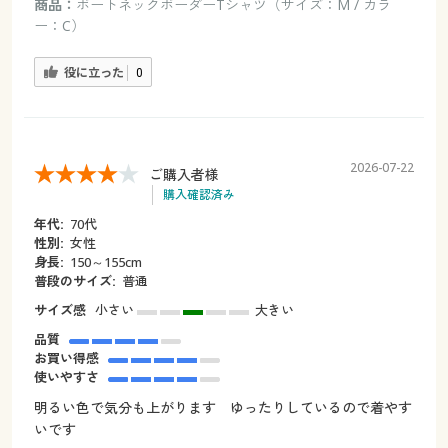
商品：
ボートネックボーダーTシャツ（サイズ：M / カラ
ー：C）
役に立った
0
2026-07-22
ご購入者様
購入確認済み
年代:
70代
性別:
女性
身長:
150～155cm
普段のサイズ:
普通
サイズ感
小さい
大きい
品質
お買い得感
使いやすさ
明るい色で気分も上がります ゆったりしているので着やす
いです