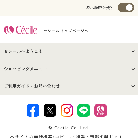
表示履歴を残す
セシール トップページへ
セシールへようこそ
はじめての方へ
ご利用環境について
ショッピングメニュー
セシールご利用規約
プライバシーポリシー
商品カテゴリ
バーゲンセール
ご利用ガイド・お問い合わせ
特定商取引法に基づく表示
古物営業法に基づく表示
カタログ・チラシからのご注
デジタルカタログ
ご注文は
お届けは
文
著作権・商標について
会社案内
交換・返品は
お支払は
カタログ無料プレゼント
特集一覧
© Cecile Co.,Ltd.
会員登録・お客様情報変更に
お客様番号・パスワードをお
本サイトの無断複写(コピー)・複製・転載を禁じます。
プレゼント＆キャンペーン
サイトマップ