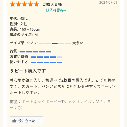
2024-07-01
ご購入者様
購入確認済み
年代:
40代
性別:
女性
身長:
160～165cm
普段のサイズ:
M
サイズ感
小さい
大きい
品質
お買い得感
使いやすさ
リピート購入です
着心地が気に入り、色違いで2枚目の購入です。とても着や
すく、スカート、パンツどちらにも合わせやすくてコーディ
ネートしやすい。
商品：
ボートネックボーダーTシャツ（サイズ：M / カラ
ー：Q）
役に立った
0