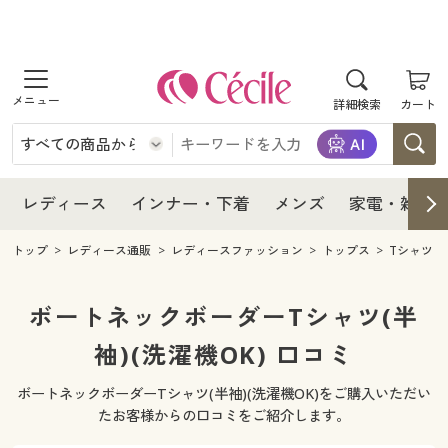
商品を探す
レディース
商品を探す
詳細検索
カート
インナー・下着
レディース通販すべて
レディース
メンズ
インナー・下着通販すべて
レディースファッション
インナー・下着
レディース通販すべて
レディース
インナー・下着
メンズ
家電・雑貨
家電・雑貨
メンズ通販すべて
女性下着
女性下着
メンズ
インナー・下着通販すべて
レディースファッション
トップ
レディース通販
レディースファッション
トップス
Tシャツ
寝具・インテリア・家具
家電・雑貨すべて
メンズファッション
メンズ下着
家電・雑貨
メンズ通販すべて
女性下着
女性下着
ボートネックボーダーTシャツ(半
美容・健康
寝具・インテリア・家具通販すべて
袖)(洗濯機OK) 口コミ
家電
メンズ下着
ジュニア・ティーンズ下着
寝具・インテリア・家具
家電・雑貨すべて
メンズファッション
メンズ下着
ボートネックボーダーTシャツ(半袖)(洗濯機OK)をご購入いただい
制服・スクール
美容・健康通販すべて
家具・収納
キッチン・雑貨・日用品
美容・健康
寝具・インテリア・家具通販すべて
家電
メンズ下着
たお客様からの口コミをご紹介します。
ジュニア・ティーンズ下着