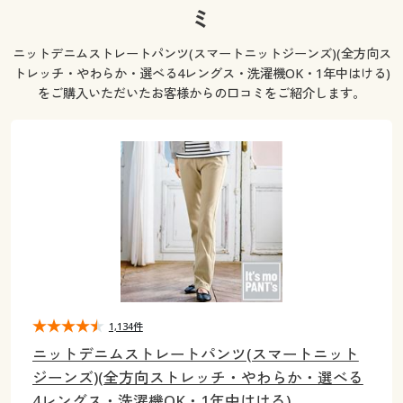
大きいサイズ
制服・スクールすべて
美容・健康・サプリメント
寝具・ベッド
ミ
制服・スクール
美容・健康通販すべて
家具・収納
キッチン・雑貨・日用品
ニットデニムストレートパンツ(スマートニットジーンズ)(全方向ス
バーゲン
大きいサイズ通販すべて
制服・学生服
カーテン・ラグ・ファブリック
大きいサイズ
制服・スクールすべて
美容・健康・サプリメント
寝具・ベッド
トレッチ・やわらか・選べる4レングス・洗濯機OK・1年中はける)
をご購入いただいたお客様からの口コミをご紹介します。
詳細検索
バーゲンセール
大きいサイズ レディース服
ジュニア・ティーンズ下着
バーゲン
大きいサイズ通販すべて
制服・学生服
カーテン・ラグ・ファブリック
商品カテゴリ一覧
シークレットセール
大きいサイズ レディース下着
詳細検索
バーゲンセール
大きいサイズ レディース服
ジュニア・ティーンズ下着
カタログ
大きいサイズ メンズ
商品カテゴリ一覧
シークレットセール
大きいサイズ レディース下着
カタログ・チラシからのご注文
カタログ
大きいサイズ 事務・制服
大きいサイズ メンズ
デジタルカタログ
カタログ・チラシからのご注文
大きいサイズ 事務・制服
1,134件
カタログ無料プレゼント
ニットデニムストレートパンツ(スマートニット
デジタルカタログ
ジーンズ)(全方向ストレッチ・やわらか・選べる
会員メニュー
4レングス・洗濯機OK・1年中はける)