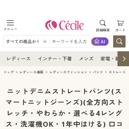
商品を探す
レディース
商品を探す
詳細検索
カート
インナー・下着
レディース通販すべて
レディース
メンズ
インナー・下着通販すべて
レディースファッション
インナー・下着
レディース通販すべて
レディース
インナー・下着
メンズ
家電・雑貨
家電・雑貨
メンズ通販すべて
女性下着
女性下着
メンズ
インナー・下着通販すべて
レディースファッション
トップ
レディース通販
レディースファッション
パンツ
ストレート
寝具・インテリア・家具
家電・雑貨すべて
メンズファッション
メンズ下着
家電・雑貨
メンズ通販すべて
女性下着
女性下着
ニットデニムストレートパンツ(ス
美容・健康
寝具・インテリア・家具通販すべて
マートニットジーンズ)(全方向スト
家電
メンズ下着
ジュニア・ティーンズ下着
寝具・インテリア・家具
家電・雑貨すべて
メンズファッション
メンズ下着
レッチ・やわらか・選べる4レング
制服・スクール
美容・健康通販すべて
家具・収納
キッチン・雑貨・日用品
美容・健康
寝具・インテリア・家具通販すべて
家電
メンズ下着
ジュニア・ティーンズ下着
ス・洗濯機OK・1年中はける) 口コ