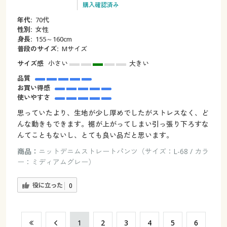
購入確認済み
年代:
70代
性別:
女性
身長:
155～160cm
普段のサイズ:
Mサイズ
サイズ感
小さい
大きい
品質
お買い得感
使いやすさ
思っていたより、生地が少し厚めでしたがストレスなく、ど
んな動きもできます。裾が上がってしまい引っ張り下ろすな
んてこともないし、とても良い品だと思います。
商品：
ニットデニムストレートパンツ（サイズ：L-68 / カラ
ー：ミディアムグレー）
役に立った
0
​1
​2
​3
​4
​5
​6