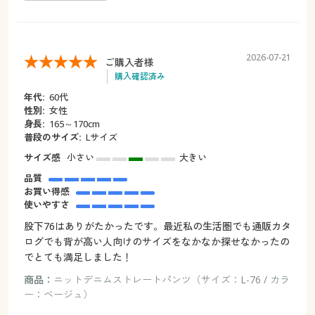
2026-07-21
ご購入者様
購入確認済み
年代:
60代
性別:
女性
身長:
165～170cm
普段のサイズ:
Lサイズ
サイズ感
小さい
大きい
品質
お買い得感
使いやすさ
股下76はありがたかったです。最近私の生活圏でも通販カタ
ログでも背が高い人向けのサイズをなかなか探せなかったの
でとても満足しました！
商品：
ニットデニムストレートパンツ（サイズ：L-76 / カラ
ー：ベージュ）