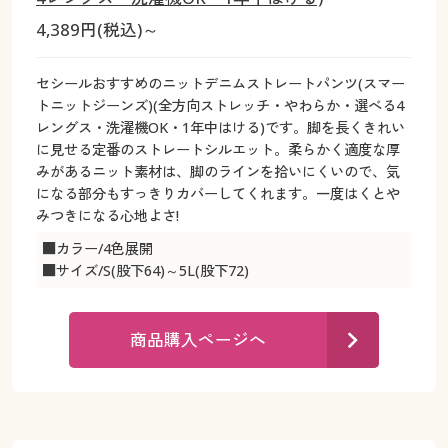
カタログ無料プレゼント
4,389円(税込)～
マイページ
会員メニュー
セシールおすすめのニットデニムストレートパンツ(スマー
閲覧履歴
マイページ
トニットジーンズ)(全方向ストレッチ・やわらか・選べる4
レングス・洗濯機OK・1年中はける)です。脚を長くきれい
お気に入り
に見せる定番のストレートシルエット。柔らかく適度な厚
閲覧履歴
みがあるニット素材は、脚のラインを拾いにくいので、気
になる部分もすっきりカバーしてくれます。一度はくとや
サポート
お気に入り
みつきになる心地よさ!
ご利用ガイド
■カラー/4色展開
サポート
■サイズ/S(股下64)～5L(股下72)
よくある質問とお問い合わせ
ご利用ガイド
商品購入ページへ
よくある質問とお問い合わせ