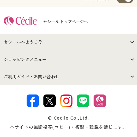
セシール トップページへ
セシールへようこそ
はじめての方へ
ご利用環境について
ショッピングメニュー
セシールご利用規約
プライバシーポリシー
商品カテゴリ
バーゲンセール
ご利用ガイド・お問い合わせ
特定商取引法に基づく表示
古物営業法に基づく表示
カタログ・チラシからのご注
デジタルカタログ
ご注文は
お届けは
文
著作権・商標について
会社案内
交換・返品は
お支払は
カタログ無料プレゼント
特集一覧
© Cecile Co.,Ltd.
会員登録・お客様情報変更に
お客様番号・パスワードをお
本サイトの無断複写(コピー)・複製・転載を禁じます。
プレゼント＆キャンペーン
サイトマップ
ついて
忘れの場合