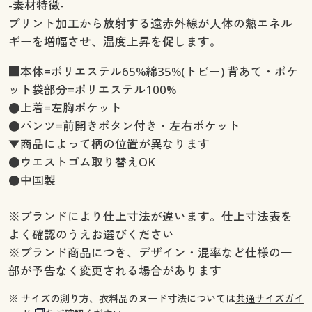
-素材特徴-
プリント加工から放射する遠赤外線が人体の熱エネル
ギーを増幅させ、温度上昇を促します。
■本体=ポリエステル65%綿35%(トビー) 背あて・ポケ
ット袋部分=ポリエステル100%
●上着=左胸ポケット
●パンツ=前開きボタン付き・左右ポケット
▼商品によって柄の位置が異なります
●ウエストゴム取り替えOK
●中国製
※ブランドにより仕上寸法が違います。仕上寸法表を
よく確認のうえお選びください
※ブランド商品につき、デザイン・混率など仕様の一
部が予告なく変更される場合があります
※ サイズの測り方、衣料品のヌード寸法については
共通サイズガイ