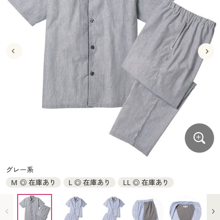
大きいサイズ
制服・スクールすべて
美容・健康・サプリメント
寝具・ベッド
制服・スクール
美容・健康通販すべて
家具・収納
キッチン・雑貨・日用品
バーゲン
大きいサイズ通販すべて
制服・学生服
カーテン・ラグ・ファブリック
大きいサイズ
制服・スクールすべて
美容・健康・サプリメント
寝具・ベッド
詳細検索
バーゲンセール
大きいサイズ レディース服
ジュニア・ティーンズ下着
バーゲン
大きいサイズ通販すべて
制服・学生服
カーテン・ラグ・ファブリック
商品カテゴリ一覧
シークレットセール
大きいサイズ レディース下着
詳細検索
バーゲンセール
大きいサイズ レディース服
ジュニア・ティーンズ下着
カタログ
大きいサイズ メンズ
商品カテゴリ一覧
シークレットセール
大きいサイズ レディース下着
カタログ・チラシからのご注文
カタログ
大きいサイズ 事務・制服
大きいサイズ メンズ
デジタルカタログ
カタログ・チラシからのご注文
グレー系
大きいサイズ 事務・制服
M ◎ 在庫あり
L ◎ 在庫あり
LL ◎ 在庫あり
カタログ無料プレゼント
デジタルカタログ
会員メニュー