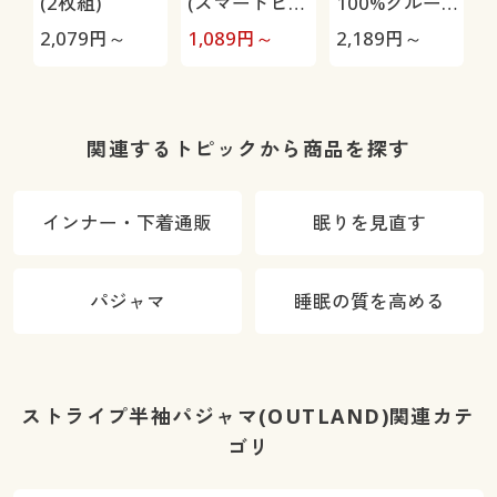
(2枚組)
(スマートヒー
100%クルー
ト®)
ネックTシャ
2,079
円～
1,089
円～
2,189
円～
1
ツ(半袖)
関連するトピックから商品を探す
インナー・下着通販
眠りを見直す
パジャマ
睡眠の質を高める
ストライプ半袖パジャマ(OUTLAND)関連カテ
ゴリ