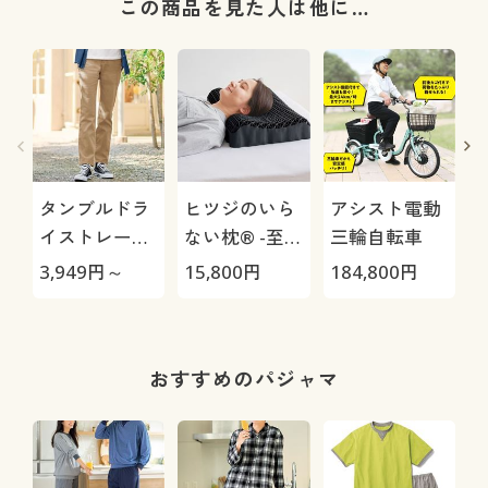
この商品を見た人は他に…
タンブルドラ
ヒツジのいら
アシスト電動
イストレート
ない枕® -至
三輪自転車
パンツ(ストレ
極-
3,949
円～
15,800
円
184,800
円
3
ッチ・乾燥機
OK・毎日パン
ツ・綿混・UV
1
カット・静電
おすすめのパジャマ
気がたまりに
くい)