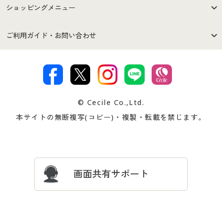
はじめての方へ
ご利用環境について
ショッピングメニュー
セシールご利用規約
プライバシーポリシー
商品カテゴリ
バーゲンセール
ご利用ガイド・お問い合わせ
特定商取引法に基づく表示
古物営業法に基づく表示
カタログ・チラシからのご注
デジタルカタログ
ご注文は
お届けは
文
著作権・商標について
会社案内
交換・返品は
お支払は
カタログ無料プレゼント
特集一覧
© Cecile Co.,Ltd.
会員登録・お客様情報変更に
お客様番号・パスワードをお
本サイトの無断複写(コピー)・複製・転載を禁じます。
プレゼント＆キャンペーン
サイトマップ
ついて
忘れの場合
サイズガイド
よくある質問とお問い合わせ
画面共有サポート