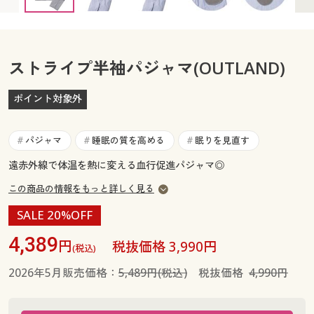
カタログ無料プレゼント
マイページ
会員メニュー
閲覧履歴
ストライプ半袖パジャマ(OUTLAND)
マイページ
ポイント対象外
お気に入り
閲覧履歴
サポート
パジャマ
睡眠の質を高める
眠りを見直す
#
#
#
お気に入り
遠赤外線で体温を熱に変える血行促進パジャマ◎
ご利用ガイド
サポート
この商品の情報をもっと詳しく見る
よくある質問とお問い合わせ
SALE 20%OFF
ご利用ガイド
4,389
円
税抜価格 3,990円
(税込)
よくある質問とお問い合わせ
2026年5月販売価格：
5,489円(税込)
税抜価格
4,990円