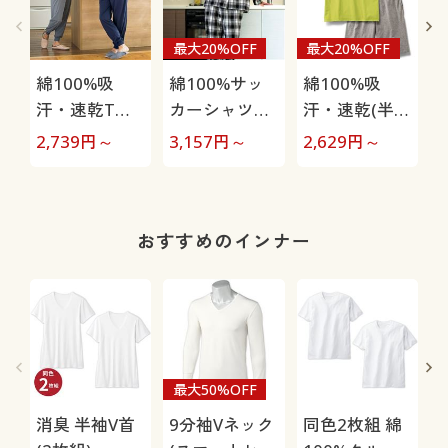
最大20%OFF
最大20%OFF
綿100%吸
綿100%サッ
綿100%吸
汗・速乾Tタ
カーシャツパ
汗・速乾(半袖
イプパジャマ
ジャマ(男女兼
&ハーフパン
2,739
円～
3,157
円～
2,629
円～
4
(長袖)(男女兼
用)
ツ)パジャマ
用)
(男女兼用)
おすすめのインナー
最大50%OFF
消臭 半袖V首
9分袖Vネック
同色2枚組 綿