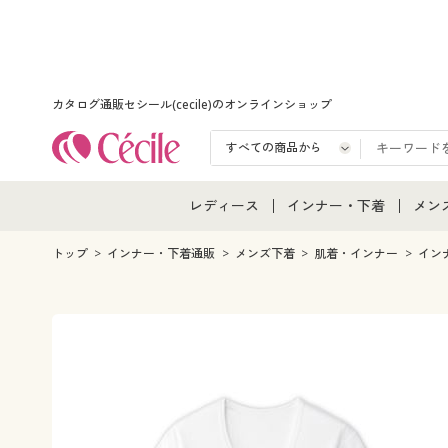
カタログ通販セシール(cecile)のオンラインショップ
レディース
インナー・下着
メン
レディース通販すべて
インナー・下着通販すべ
メン
トップ
インナー・下着通販
メンズ下着
肌着・インナー
イン
レディースファッション
女性下着
メン
女性下着
メンズ下着
メン
ジュニア・ティーンズ下