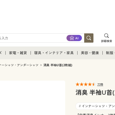
詳細検索
ズ
家電・雑貨
寝具・インテリア・家具
美容・健康
制服
て
ズ通販すべて
家電・雑貨すべて
寝具・インテリア・家具通販すべて
美容・健康通販すべ
制服
ナーシャツ・アンダーシャツ
消臭 半袖U首(2枚組)
ズファッション
家電
家具・収納
美容・健康・サプリ
制服
77件
ズ下着
キッチン・雑貨・日用品
寝具・ベッド
ジュ
消臭 半袖U首(
着
カーテン・ラグ・ファブリック
インナーシャツ・アン
#