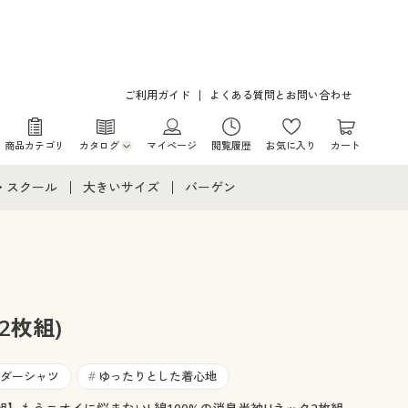
ご利用ガイド
よくある質問とお問い合わせ
商品カテゴリ
カタログ
マイページ
閲覧履歴
お気に入り
カート
カタログ・チラシからのご注文
・スクール
大きいサイズ
バーゲン
デジタルカタログ
て
・スクールすべて
大きいサイズ通販すべて
バーゲンセール
カタログ無料プレゼント
メント
・学生服
大きいサイズ レディース服
シークレットセール
ニア・ティーンズ下着
大きいサイズ レディース下着
2枚組)
大きいサイズ メンズ
ダーシャツ
ゆったりとした着心地
#