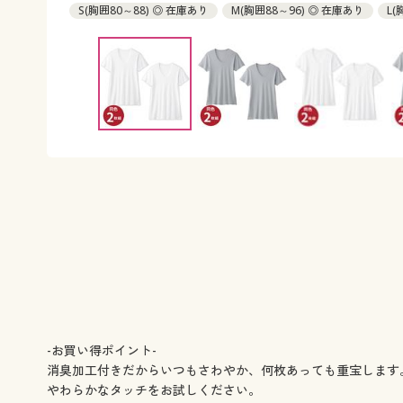
S(胸囲80～88) ◎ 在庫あり
M(胸囲88～96) ◎ 在庫あり
L(
LL(胸囲104～112) ◎ 在庫あり
3L(胸囲108～116) ◎ 在庫あり
-お買い得ポイント-
消臭加工付きだからいつもさわやか、何枚あっても重宝します
やわらかなタッチをお試しください。