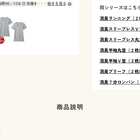
胸囲96～104) ◎ 在庫あり
続きを見る
同シリーズはこち
5L(胸囲116～124) ◎ 在庫あり
消臭ランニング（２
消臭スリーブレスＶ
消臭スリーブレス丸
消臭半袖丸首（２枚
消臭半袖Ｖ首（２枚
消臭ブリーフ（２枚
消臭７分ロンパン（
商品説明
。