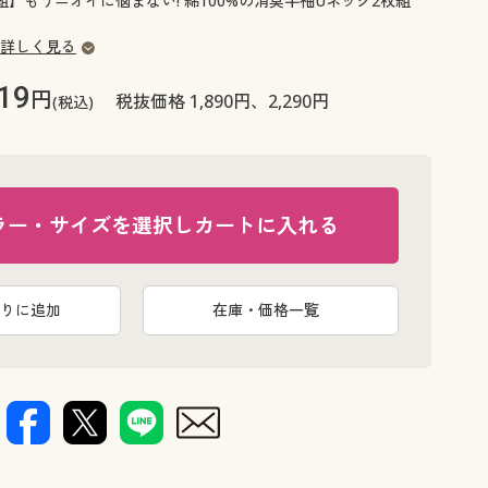
】もうニオイに悩まない! 綿100%の消臭半袖Uネック2枚組
大きいサイズ 事務・制服
詳しく見る
19
円
税抜価格 1,890円、2,290円
(税込)
ラー・サイズを選択しカートに入れる
りに追加
在庫・価格一覧
ホワイト(同