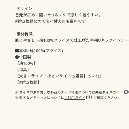
-デザイン-
首元が広めに開いたUネックで涼しく着やすい。
同色2枚組なので洗い替えにも便利です。
-素材特徴-
肌にやさしい綿100%フライスで仕上げた半袖Uネックインナー
■本体=綿100%(フライス)
●中国製
【綿100%】
【消臭】
【大きいサイズ・小さいサイズも展開】(S～5L)
【同色2枚組】
※ サイズの測り方、衣料品のヌード寸法については
共通サイズガイド
※ 返品などサービスについては
ご利用ガイド
をご確認ください。