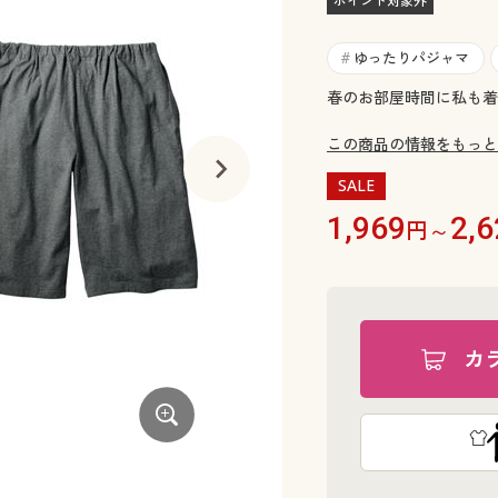
ポイント対象外
ゆったりパジャマ
#
春のお部屋時間に私も着た
この商品の情報をもっと
SALE
1,969
2,6
円～
カ
ブルー系