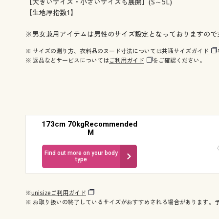
【大きいサイズ・小さいサイズも展開】(S～5L)
【生地厚指数1】
※男女兼用アイテムは男性のサイズ設定となっておりますので
※ サイズの測り方、衣料品のヌード寸法については
共通サイズガイド
※ 返品などサービスについては
ご利用ガイド
をご確認ください。
173cm 70kgRecommended
M
Find out more on your body
type
※
unisizeご利用ガイド
※ お取り扱いの終了しているサイズがおすすめされる場合があります。