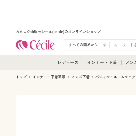
カタログ通販セシール(cecile)のオンラインショップ
レディース
インナー・下着
メン
レディース通販すべて
インナー・下着通販すべ
メン
トップ
インナー・下着通販
メンズ下着
パジャマ・ルームウェア
レディースファッション
女性下着
メン
女性下着
メンズ下着
メン
ジュニア・ティーンズ下