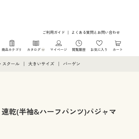
ご利用ガイド
よくある質問とお問い合わせ
商品カテゴリ
カタログ
マイページ
閲覧履歴
お気に入り
カート
カタログ・チラシからのご注文
・スクール
大きいサイズ
バーゲン
デジタルカタログ
て
・スクールすべて
大きいサイズ通販すべて
バーゲンセール
カタログ無料プレゼント
メント
・学生服
大きいサイズ レディース服
シークレットセール
ニア・ティーンズ下着
大きいサイズ レディース下着
・速乾(半袖&ハーフパンツ)パジャマ
大きいサイズ メンズ