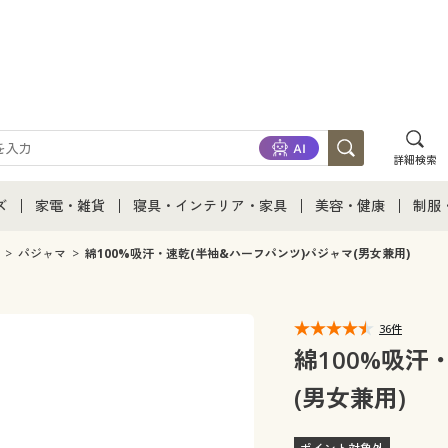
詳細検索
ズ
家電・雑貨
寝具・インテリア・家具
美容・健康
制服
て
ズ通販すべて
家電・雑貨すべて
寝具・インテリア・家具通販すべて
美容・健康通販すべ
制服
パジャマ
綿100%吸汗・速乾(半袖&ハーフパンツ)パジャマ(男女兼用)
ズファッション
家電
家具・収納
美容・健康・サプリ
制服
36件
ズ下着
キッチン・雑貨・日用品
寝具・ベッド
ジュ
綿100%吸汗
(男女兼用)
着
カーテン・ラグ・ファブリック