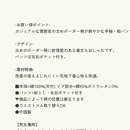
-お買い得ポイント-
カジュアルな雰囲気の太めボーダー柄が爽やかな半袖・短パン
-デザイン-
太めのボーダー柄に前後差のある着丈もおしゃれです。
パンツは左右ポケット付き。
-素材特徴-
洗濯の後もよじれにくい生地で着心地も快適。
■本体=綿100%(天竺) リブ部分=綿95%ポリウレタン5%
●パンツ=前とじ・左右ポケット付き
▼商品によって柄の位置は異なります
●ウエストゴム取り替えOK
●中国製
【男女兼用】