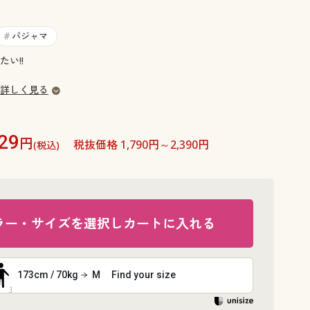
大きいサイズ 事務・制服
パジャマ
#
い!!
詳しく見る
29
円
税抜価格 1,790円～2,390円
(税込)
ラー・サイズを選択しカートに入れる
173cm / 70kg
M
Find your size
ネイビー系