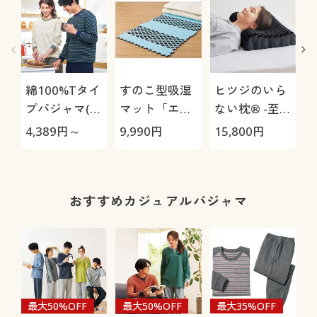
綿100%Tタイ
すのこ型吸湿
ヒツジのいら
プパジャマ(男
マット「エア
ない枕® -至
女兼用)(抗菌
ージョブ®」
極-
4,389
円～
9,990
円
15,800
円
1
防臭)
Max
おすすめカジュアルパジャマ
最大50%OFF
最大50%OFF
最大35%OFF