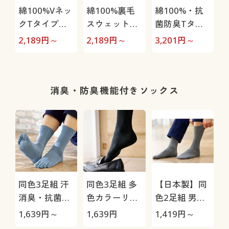
綿100%Vネッ
綿100%裏毛
綿100%・抗
クTタイプパ
スウェットパ
菌防臭Tタイ
ジャマ(男女兼
ジャマ(男女兼
プパジャマ(男
2,189
円～
2,189
円～
3,201
円～
用)
用)
女兼用)
消臭・防臭機能付きソックス
同色3足組 汗
同色3足組 多
【日本製】同
消臭・抗菌防
色カラーリブ
色2足組 男の
臭5本指ソッ
ソックス/男の
履き口ゆった
1,639
円～
1,639
円
1,419
円～
クス(中厚地)
汗消臭・抗菌
りソックス/抗