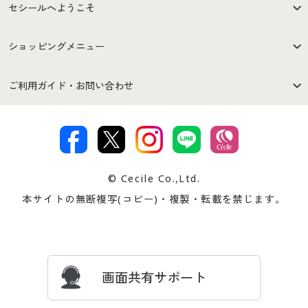
セシールへようこそ
はじめての方へ
ご利用環境について
ショッピングメニュー
セシールご利用規約
プライバシーポリシー
商品カテゴリ
バーゲンセール
ご利用ガイド・お問い合わせ
特定商取引法に基づく表示
古物営業法に基づく表示
カタログ・チラシからのご注
デジタルカタログ
ご注文は
お届けは
文
著作権・商標について
会社案内
交換・返品は
お支払は
カタログ無料プレゼント
特集一覧
© Cecile Co.,Ltd.
会員登録・お客様情報変更に
お客様番号・パスワードをお
本サイトの無断複写(コピー)・複製・転載を禁じます。
プレゼント＆キャンペーン
サイトマップ
ついて
忘れの場合
サイズガイド
よくある質問とお問い合わせ
画面共有サポート