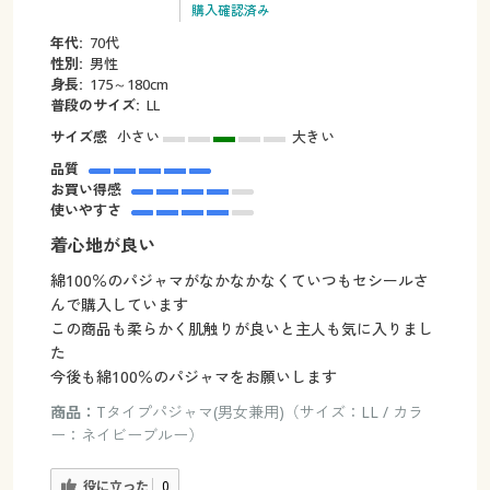
購入確認済み
年代:
70代
性別:
男性
身長:
175～180cm
普段のサイズ:
LL
サイズ感
小さい
大きい
品質
お買い得感
使いやすさ
着心地が良い
綿100％のパジャマがなかなかなくていつもセシールさ
んで購入しています
この商品も柔らかく肌触りが良いと主人も気に入りまし
た
今後も綿100％のパジャマをお願いします
商品：
Tタイプパジャマ(男女兼用)（サイズ：LL / カラ
ー：ネイビーブルー）
役に立った
0