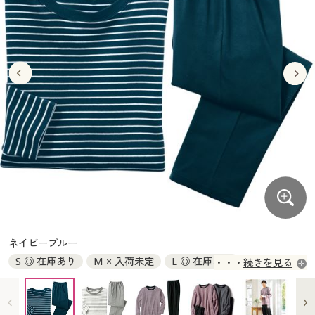
大きいサイズ
制服・スクールすべて
美容・健康・サプリメント
寝具・ベッド
制服・スクール
美容・健康通販すべて
家具・収納
キッチン・雑貨・日用品
バーゲン
大きいサイズ通販すべて
制服・学生服
カーテン・ラグ・ファブリック
大きいサイズ
制服・スクールすべて
美容・健康・サプリメント
寝具・ベッド
詳細検索
バーゲンセール
大きいサイズ レディース服
ジュニア・ティーンズ下着
バーゲン
大きいサイズ通販すべて
制服・学生服
カーテン・ラグ・ファブリック
商品カテゴリ一覧
シークレットセール
大きいサイズ レディース下着
詳細検索
バーゲンセール
大きいサイズ レディース服
ジュニア・ティーンズ下着
カタログ
大きいサイズ メンズ
商品カテゴリ一覧
シークレットセール
大きいサイズ レディース下着
カタログ・チラシからのご注文
カタログ
大きいサイズ 事務・制服
大きいサイズ メンズ
デジタルカタログ
カタログ・チラシからのご注文
ネイビーブルー
大きいサイズ 事務・制服
S ◎ 在庫あり
M × 入荷未定
L ◎ 在庫あり
続きを見る
カタログ無料プレゼント
デジタルカタログ
LL ○ 在庫わずか
3L ◎ 在庫あり
5L ○ 在庫わずか
会員メニュー