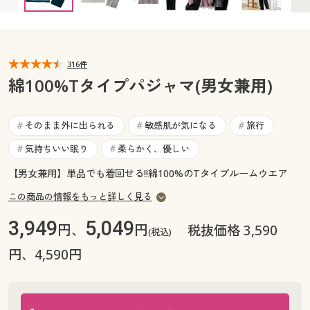
カタログ無料プレゼント
マイページ
会員メニュー
閲覧履歴
316件
マイページ
綿100%Tタイプパジャマ(男女兼用)
お気に入り
閲覧履歴
そのまま外に出られる
敏感肌が気になる
旅行
#
#
#
サポート
お気に入り
気持ちいい眠り
柔らかく、優しい
#
#
ご利用ガイド
【男女兼用】単品でも着回せる!!綿100%のTタイプルームウエア
サポート
この商品の情報をもっと詳しく見る
よくある質問とお問い合わせ
ご利用ガイド
3,949
5,049
円、
円
税抜価格 3,590
(税込)
円、4,590円
よくある質問とお問い合わせ