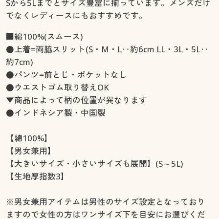
Sから5Lまでとサイズ豊富に揃っています。メンズだけ
でなくレディースにもおすすめです。
■綿100%(スムース)
●上着=両脇スリット(S・M・L‥約6cm LL・3L・5L‥
約7cm)
●パンツ=前とじ・ポケットなし
●ウエストゴム取り替えOK
▼商品によって柄の位置が異なります
●インドネシア製・中国製
【綿100%】
【男女兼用】
【大きいサイズ・小さいサイズも展開】(S～5L)
【生地厚指数3】
※男女兼用アイテムは男性のサイズ設定となっており
ますので女性の方はワンサイズ下を目安にお選びくだ