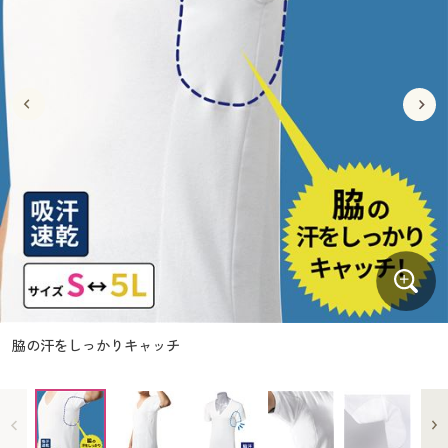
大きいサイズ
制服・スクールすべて
美容・健康・サプリメント
寝具・ベッド
制服・スクール
美容・健康通販すべて
家具・収納
キッチン・雑貨・日用品
バーゲン
大きいサイズ通販すべて
制服・学生服
カーテン・ラグ・ファブリック
大きいサイズ
制服・スクールすべて
美容・健康・サプリメント
寝具・ベッド
詳細検索
バーゲンセール
大きいサイズ レディース服
ジュニア・ティーンズ下着
バーゲン
大きいサイズ通販すべて
制服・学生服
カーテン・ラグ・ファブリック
商品カテゴリ一覧
シークレットセール
大きいサイズ レディース下着
詳細検索
バーゲンセール
大きいサイズ レディース服
ジュニア・ティーンズ下着
カタログ
大きいサイズ メンズ
商品カテゴリ一覧
シークレットセール
大きいサイズ レディース下着
カタログ・チラシからのご注文
カタログ
大きいサイズ 事務・制服
大きいサイズ メンズ
デジタルカタログ
カタログ・チラシからのご注文
脇の汗をしっかりキャッチ
大きいサイズ 事務・制服
カタログ無料プレゼント
デジタルカタログ
会員メニュー