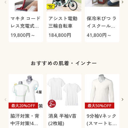
マキタ コード
アシスト電動
保冷米びつ ラ
レス充電式ク
三輪自転車
イスクール
リーナー
HRC-
19,800
円～
184,800
円
41,800
円～
2
CL115FDW
05S/HRC-10S
おすすめの肌着・インナー
最大20%OFF
最大50%OFF
脇汗対策・背
消臭 半袖V首
9分袖Vネック
中汗対策!4層
(2枚組)
(スマートヒー