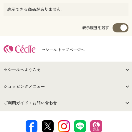
表示できる商品がありません。
表示履歴を残す
セシール トップページへ
セシールへようこそ
はじめての方へ
ご利用環境について
ショッピングメニュー
セシールご利用規約
プライバシーポリシー
商品カテゴリ
バーゲンセール
ご利用ガイド・お問い合わせ
特定商取引法に基づく表示
古物営業法に基づく表示
カタログ・チラシからのご注
デジタルカタログ
ご注文は
お届けは
文
著作権・商標について
会社案内