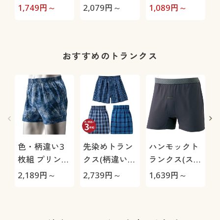
パット付メン
ト®)
1,749
円～
2,079
円～
1,089
円～
2
ズインナー(吸
汗速乾)
おすすめのトランクス
色・柄違い3
先染めトラン
ハンモックト
枚組 プリント
クス(柄違い3
ランクス(スリ
トランクス/綿
枚組)
ムタイプ)/吸
2,189
円～
2,739
円～
1,639
円～
1
100%(前開き)
汗速乾