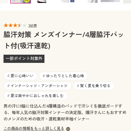
カタログ無料プレゼント
マイページ
会員メニュー
161件
閲覧履歴
マイページ
脇汗対策 メンズインナー/4層脇汗パッ
お気に入り
ト付(吸汗速乾)
閲覧履歴
サポート
一部ポイント対象外
お気に入り
ご利用ガイド
夏に心地いい
ゆったりとした着心地
サポート
#
#
インナーシャツ・アンダーシャツ
賢く夏を乗り切る
#
#
よくある質問とお問い合わせ
ご利用ガイド
夏は爽やかにおしゃれを楽しむ
#
男の汗に!!脇に仕込んだ4層構造のパッドで汗シミを徹底ガードす
よくある質問とお問い合わせ
る、毎年人気の脇汗対策インナーの決定版。爆汗さんにもおすすめ
のメンズのための吸汗・速乾素材半袖インナー
この商品の情報をもっと詳しく見る