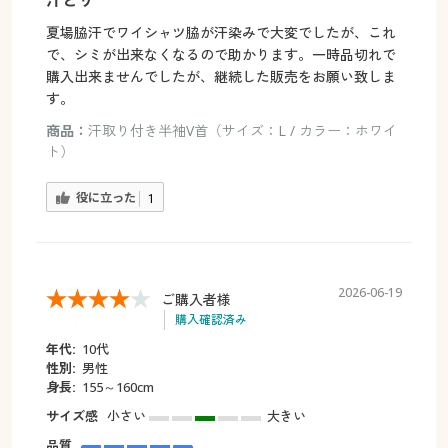
夏場脇汗でワイシャツ脇が汗染みで大変でしたが、これ
で、シミが出来なくなるので助かります。一時品切れで
購入出来ませんでしたが、継続した販売をお願い致しま
す。
商品：
汗取り付き半袖V首（サイズ：L / カラー：ホワイ
ト）
役に立った
1
2026-06-19
ご購入者様
購入確認済み
年代:
10代
性別:
男性
身長:
155～160cm
サイズ感
小さい
大きい
品質