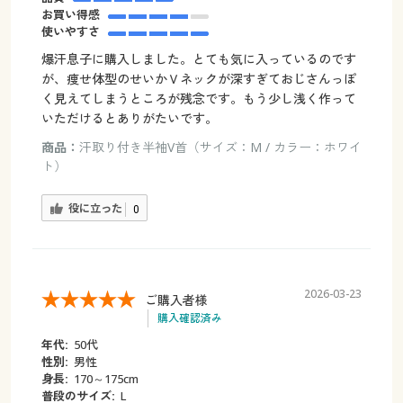
お買い得感
使いやすさ
爆汗息子に購入しました。とても気に入っているのです
が、痩せ体型のせいかＶネックが深すぎておじさんっぽ
く見えてしまうところが残念です。もう少し浅く作って
いただけるとありがたいです。
商品：
汗取り付き半袖V首（サイズ：M / カラー：ホワイ
ト）
役に立った
0
2026-03-23
ご購入者様
購入確認済み
年代:
50代
性別:
男性
身長:
170～175cm
普段のサイズ:
L