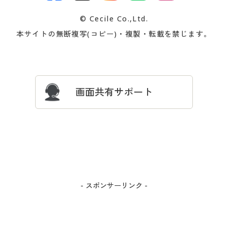
交換・返品は
お支払は
カタログ無料プレゼント
特集一覧
© Cecile Co.,Ltd.
会員登録・お客様情報変更に
お客様番号・パスワードをお
本サイトの無断複写(コピー)・複製・転載を禁じます。
プレゼント＆キャンペーン
サイトマップ
ついて
忘れの場合
サイズガイド
よくある質問とお問い合わせ
画面共有サポート
- スポンサーリンク -