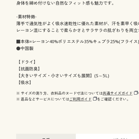
身体を締め付けない自然なフィット感も魅力です。
-素材特徴-
薄手で通気性がよく吸水速乾性に優れた素材が、汗を素早く吸
レーヨン混にすることで柔らかさとサラサラの肌ざわりを両立
■本体=レーヨン40%ポリエステル35%キュプラ25%(フライス
●中国製
【ドライ】
【抗菌防臭】
【大きいサイズ・小さいサイズも展開】(S～5L)
【吸水】
※ サイズの測り方、衣料品のヌード寸法については
共通サイズガイド
※ 返品などサービスについては
ご利用ガイド
をご確認ください。