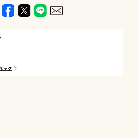
ら
ネック