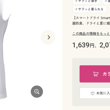
サラッと薄手
#
#
サラっと着られる
#
【スマートドライ Sma
菌防臭、ドライと夏に嬉
この商品の情報をもっと
1,639
2,0
円、
カ
お気に入
ブラック