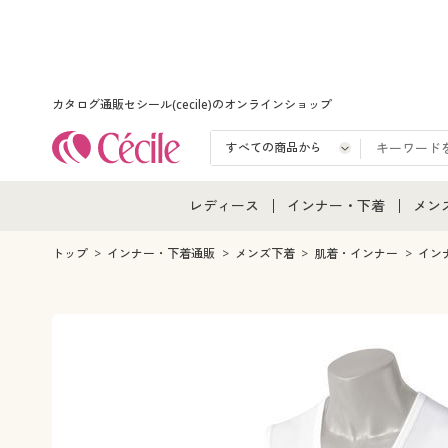
カタログ通販セシール(cecile)のオンラインショップ
レディース
インナー・下着
メン
レディース通販すべて
インナー・下着通販すべ
メン
トップ
インナー・下着通販
メンズ下着
肌着・インナー
イン
レディースファッション
女性下着
メン
女性下着
メンズ下着
メン
ジュニア・ティーンズ下