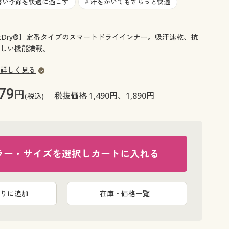
大きいサイズ 事務・制服
暑い季節を快適に過ごす
汗をかいてもさらっと快適
#
rtDry®】定番タイプのスマートドライインナー。吸汗速乾、抗
しい機能満載。
詳しく見る
79
円
税抜価格 1,490円、1,890円
(税込)
ラー・サイズを選択しカートに入れる
りに追加
在庫・価格一覧
ライトグレ