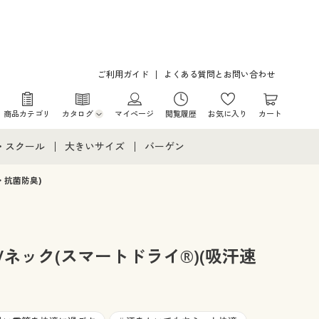
ご利用ガイド
よくある質問とお問い合わせ
商品カテゴリ
カタログ
マイページ
閲覧履歴
お気に入り
カート
カタログ・チラシからのご注文
・スクール
大きいサイズ
バーゲン
デジタルカタログ
て
・スクールすべて
大きいサイズ通販すべて
バーゲンセール
・抗菌防臭)
カタログ無料プレゼント
メント
・学生服
大きいサイズ レディース服
シークレットセール
ニア・ティーンズ下着
大きいサイズ レディース下着
ネック(スマートドライ®)(吸汗速
大きいサイズ メンズ