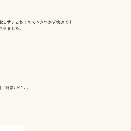
収しサッと乾くのでベタつかず快適です。
させました。
)
をご確認ください。