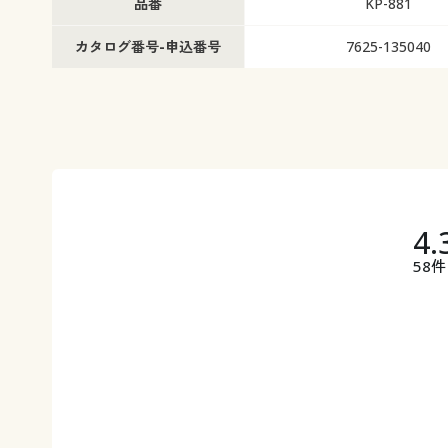
品番
KP-881
カタログ番号-申込番号
7625-135040
4.
58件