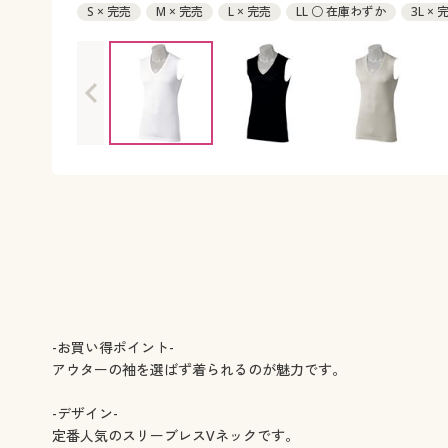
S × 完売
M × 完売
L × 完売
LL ○ 在庫わずか
3L × 
-お買い得ポイント-
アウターの袖を選ばず着られるのが魅力です。
-デザイン-
定番人気のスリーブレスVネックです。