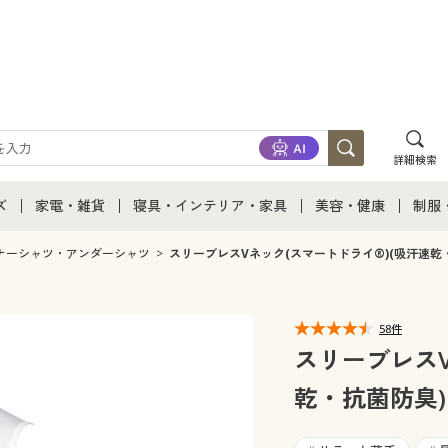
詳細検索
ズ
家電・雑貨
寝具・インテリア・家具
美容・健康
制服
て
ズ通販すべて
家電・雑貨すべて
寝具・インテリア・家具通販すべて
美容・健康通販すべ
制服
ナーシャツ・アンダーシャツ
スリーブレスVネック(スマートドライ®)(吸汗速乾
ズファッション
家電
家具・収納
美容・健康・サプリ
制服
58件
ズ下着
キッチン・雑貨・日用品
寝具・ベッド
ジュ
スリーブレスV
乾・抗菌防臭)
着
カーテン・ラグ・ファブリック