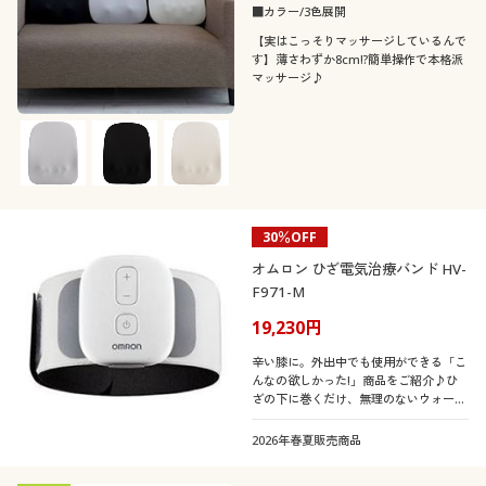
■カラー/3色展開
【実はこっそりマッサージしているんで
す】薄さわずか8cm!?簡単操作で本格派
マッサージ♪
30％OFF
オムロン ひざ電気治療バンド HV-
F971-M
19,230円
辛い膝に。外出中でも使用ができる「こ
んなの欲しかった!」商品をご紹介♪ひ
ざの下に巻くだけ、無理のないウォーキ
ングを。歩行時のひざの痛みを和らげ、
ウォーキングをサポートするオムロンの
2026年春夏販売商品
アイテム!