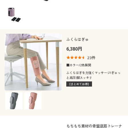
こだわり条件
柄・デザイン
で絞り込む
素材
無地
ふくらはぎゅ
機能・特徴
シルク
ナイロン
6,380円
23
件
シーン
ウォッシャブル(洗
ストレッチ
ウール
スウェット
える)
■カラー/2色展開
テイスト
ふくらはぎを力強くマッサージ!ぎゅっ
スポーツ
と高圧!脚スッキリ
撥水
【まとめてお得】
着用感
カジュアル
年代
レギュラー
ゆったり
シーズン
20代
30代
もちもち素材の骨盤底筋トレーナ
価格