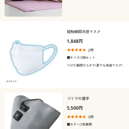
接触瞬間冷感マスク
1,848円
2
件
■サイズ/2箱セット
つけた瞬間ひんやり!夏でも快適マスク!
ゴリラの握手
5,500円
3
件
■カラー/2色展開