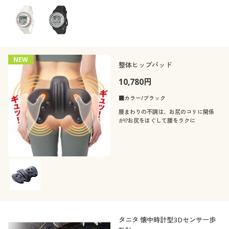
NEW
整体ヒップパッド
10,780円
■カラー/ブラック
腰まわりの不調は、お尻のコリに関係
が!?お尻をほぐして腰をラクに
タニタ 懐中時計型3Dセンサー歩