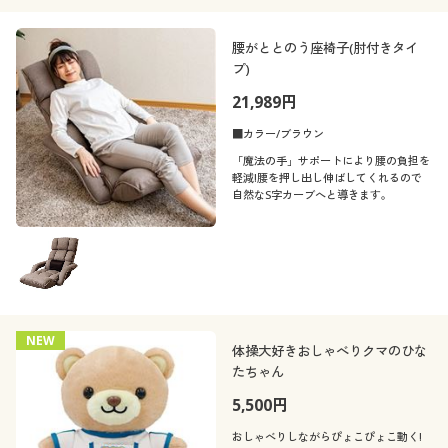
腰がととのう座椅子(肘付きタイ
プ)
21,989円
■カラー/ブラウン
「魔法の手」サポートにより腰の負担を
軽減!腰を押し出し伸ばしてくれるので
自然なS字カーブへと導きます。
NEW
体操大好きおしゃべりクマのひな
たちゃん
5,500円
おしゃべりしながらぴょこぴょこ動く!