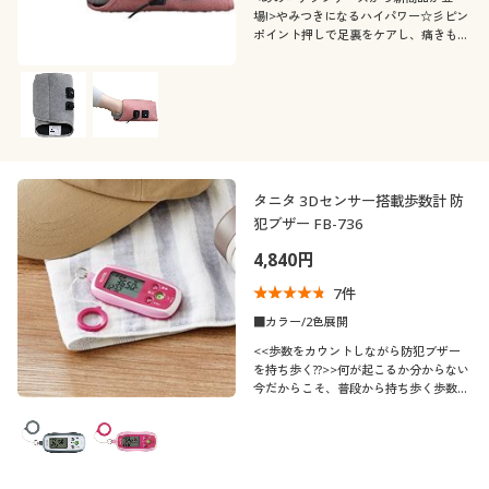
場!>やみつきになるハイパワー☆彡ピン
ポイント押しで足裏をケアし、痛きもち
イイ!をご自宅で♪
タニタ 3Dセンサー搭載歩数計 防
犯ブザー FB-736
4,840円
7
件
■カラー/2色展開
<<歩数をカウントしながら防犯ブザー
を持ち歩く??>>何が起こるか分からない
今だからこそ、普段から持ち歩く歩数計
で防犯を☆彡