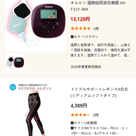
オムロン 温熱低周波治療器 HV-
F321-BW
13,120円
1
件
■カラー/ブラウン
温熱と低周波で、血行を促進し、心地よ
く患部を刺激。充電式で、場所を選ばず
使えます。温熱でじんわり温めて、低周
波でコリや痛みを緩和。「温治療」と
「低周波」の2つの治療コース。治療箇
2026年春夏販売商品
所は、肩・腰・腕・関節・ふくらはぎ・
足裏の6か所。
トリプルサポートレギンス9分丈
(ミディアムソフトタイプ)
4,389円
3
件
■カラー/2色展開
■サイズ/M(ウエスト64～70cm・ヒッ
プ87～95cm)～3L(ウエスト85～