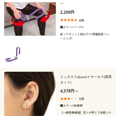
夏
秋
～
円
絞込
ー
40代
50代
2,200円
冬
春
60代
8
件
閉じる
■カラー/パープル
座ってキュッと挟むだけ!骨盤底筋トレ
ーニング!
リュクス Tubomiイヤーカフ(両耳
セット)
4,378円～
5
件
■カラー/3色展開
【一般医療機器】耳ツボ押しで気軽にケ