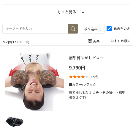
制服・スクール
美容・健康通販すべて
家具・収納
キッチン・雑貨・日用品
もっと見る
大きいサイズ
制服・スクールすべて
美容・健康・サプリメント
寝具・ベッド
代表色のみ
絞り込み(
3
)
バーゲン
大きいサイズ通販すべて
制服・学生服
カーテン・ラグ・ファブリック
92
1
/
2
表示
件(
ページ)
在庫
在庫のある商品のみ表示
詳細検索
バーゲンセール
大きいサイズ レディース服
ジュニア・ティーンズ下着
肩甲骨はがしピロー
カテゴリ
9,790円
商品カテゴリ一覧
シークレットセール
大きいサイズ レディース下着
15
件
■カラー/ブラック
カタログ
大きいサイズ メンズ
寝て揺れるだけ!カチコチの背中・肩甲
骨をほぐす!
カタログ・チラシからのご注文
口コミ
(5)
大きいサイズ 事務・制服
(4〜4.9)
デジタルカタログ
(3〜3.9)