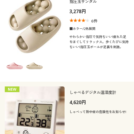
指圧玉サンダル
3,278円
6
件
■カラー/2色展開
やわらかい指圧で気持ちいい!疲れた足
をほぐしてリラックス。歩くたびに気持
ちいい!指圧玉ボールが足裏を刺激。
NEW
しゃべるデジタル温湿度計
4,620円
しゃべって熱中症の危険性をお知らせ!