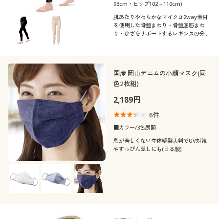
93cm・ヒップ102～110cm)
肌あたりやわらかなマイクロ2way素材
を使用した骨盤まわり・骨盤底筋まわ
り・ひざをサポートするレギンス(9分
丈)
国産 岡山デニムの小顔マスク(同
色2枚組)
2,189円
6
件
■カラー/3色展開
息が苦しくない立体縫製大判でUV対策
やすっぴん隠しにも(日本製)