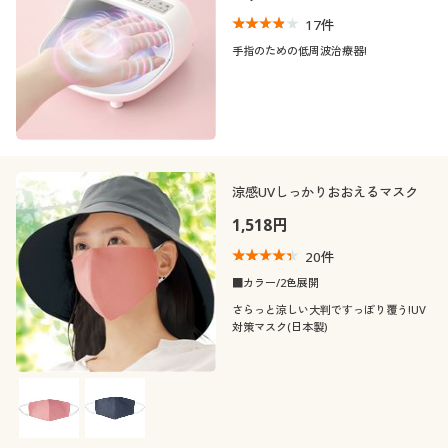
17
件
手指のための低周波治療器!
涼感UVしっかりおおえるマスク
1,518円
20
件
■カラー/2色展開
さらっと涼しい大判ですっぽり覆う!UV
対策マスク(日本製)