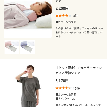
ック
2,200円
4
件
■カラー/2色展開
その寝づらさは寝具とのスキマのせいか
も!? ふわふわクッションで重い首をサポ
ート
【ネット限定】リカバリーケアレ
ディス半袖シャツ
5,170円
15
件
■カラー/2色展開
■サイズ/M～LL
着る疲労回復!リカバリールームシャツ