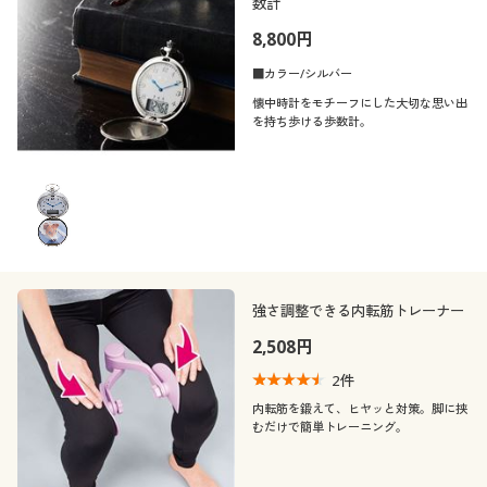
数計
8,800円
■カラー/シルバー
懐中時計をモチーフにした大切な思い出
を持ち歩ける歩数計。
強さ調整できる内転筋トレーナー
2,508円
2
件
内転筋を鍛えて、ヒヤッと対策。脚に挟
むだけで簡単トレーニング。