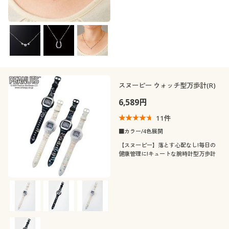
スヌーピー ウォッチ型万歩計(R)
6,589円
11
件
■カラー/4色展開
【スヌーピー】落とす心配なし!毎日の
健康管理に!キュートな腕時計型万歩計