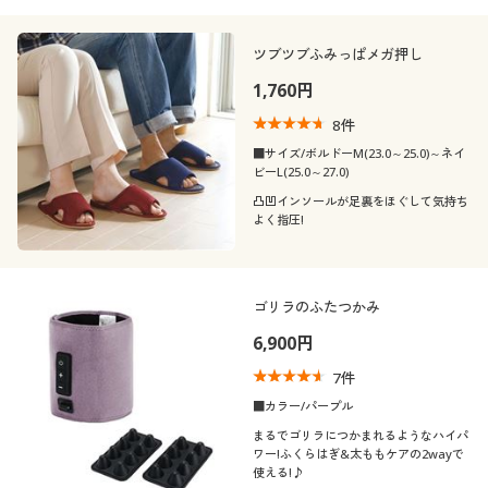
カタログ無料プレゼント
(2〜2.9)
ツブツブふみっぱメガ押し
会員メニュー
レディースサ
1,760円
M
L
LL
イズ
マイページ
8
件
靴・靴下サイ
■サイズ/ボルドーM(23.0～25.0)～ネイ
23
23.5
24
25
25.5
26
閲覧履歴
ズ
ビーL(25.0～27.0)
凸凹インソールが足裏をほぐして気持ち
26.5
27
よく指圧!
お気に入り
メンズサイズ
サポート
M
L
LL
ゴリラのふたつかみ
ご利用ガイド
6,900円
カラー
7
件
よくある質問とお問い合わせ
■カラー/パープル
まるでゴリラにつかまれるようなハイパ
ワー!ふくらはぎ&太ももケアの2wayで
使える!♪