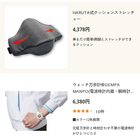
HARUTA式クッションストレッチ
ャー
4,378円
乗るだけ簡単!開脚とストレッチができ
るクッション
ウォッチ万歩計®DEMPA
MANPO(電波時計内蔵・腕時計タ
イプ万歩計TM-610)
6,380円
10
件
■カラー/2色展開
元祖万歩計と時刻合わせ不要の電波時計
がひとつに☆彡