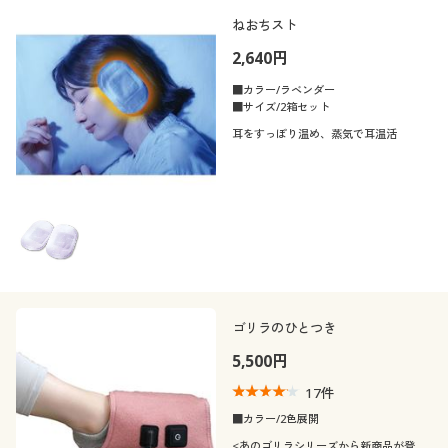
ねおちスト
2,640円
■カラー/ラベンダー
■サイズ/2箱セット
耳をすっぽり温め、蒸気で耳温活
ゴリラのひとつき
5,500円
17
件
■カラー/2色展開
<あのゴリラシリーズから新商品が登