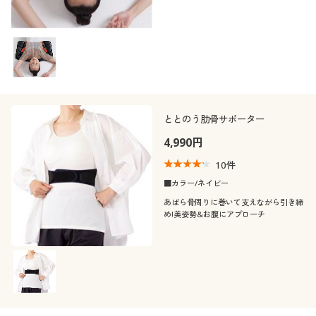
ととのう肋骨サポーター
4,990円
10
件
■カラー/ネイビー
あばら骨周りに巻いて支えながら引き締
め!美姿勢&お腹にアプローチ