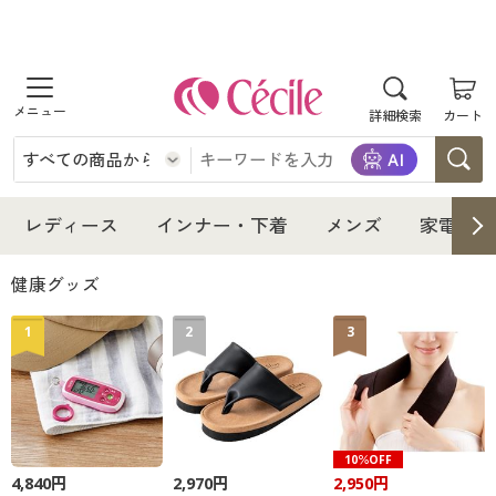
商品を探す
詳細検索
カート
レディース
インナー・下着
レディース通販すべて
レディース
インナー・下着
メンズ
家電・雑
メンズ
インナー・下着通販すべて
レディースファッション
健康グッズ
家電・雑貨
1
2
3
メンズ通販すべて
女性下着
女性下着
寝具・インテリア・家具
家電・雑貨すべて
メンズファッション
メンズ下着
美容・健康
寝具・インテリア・家具通販すべて
家電
メンズ下着
ジュニア・ティーンズ下着
10％OFF
4,840円
2,970円
2,950円