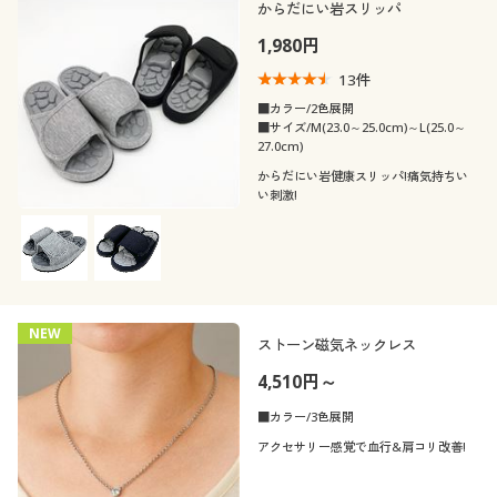
からだにい岩スリッパ
1,980円
13
件
■カラー/2色展開
■サイズ/M(23.0～25.0cm)～L(25.0～
27.0cm)
からだにい岩健康スリッパ!痛気持ちい
い刺激!
NEW
ストーン磁気ネックレス
4,510円～
■カラー/3色展開
アクセサリー感覚で血行&肩コリ改善!