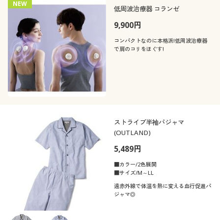
NEW
低周波治療器 コランゼ
9,900円
コンパクトなのに本格派!低周波治療器
で肩のコリをほぐす!
ストライプ半袖パジャマ
(OUTLAND)
5,489円
■カラー/2色展開
■サイズ/M～LL
遠赤外線で体温を熱に変える血行促進パ
ジャマ◎