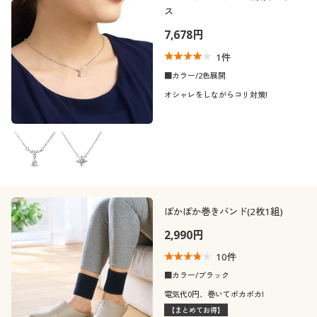
ス
7,678円
1
件
■カラー/2色展開
オシャレをしながらコリ対策!
ぽかぽか巻きバンド(2枚1組)
2,990円
10
件
■カラー/ブラック
電気代0円、巻いてポカポカ!
【まとめてお得】