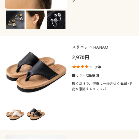
ア
スリエット HANAO
2,970円
7
件
■カラー/2色展開
履くだけで、健康に一歩近づく!体幹×足
指を意識するスリッパ