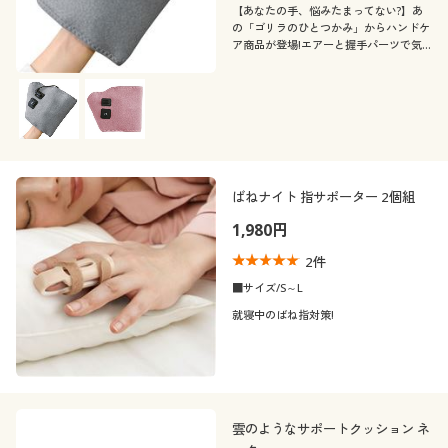
【あなたの手、悩みたまってない?】あ
の「ゴリラのひとつかみ」からハンドケ
ア商品が登場!エアーと握手パーツで気
になるところにピンポイントでアプロー
チ。まるでゴリラと握手しているみたい
なハイパワー!
ばねナイト 指サポーター 2個組
1,980円
2
件
■サイズ/S～L
就寝中のばね指対策!
雲のようなサポートクッション ネ