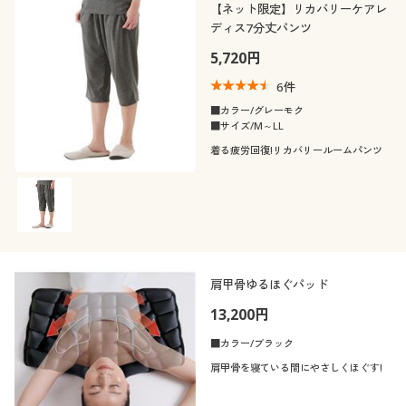
【ネット限定】リカバリーケアレ
ディス7分丈パンツ
5,720円
6
件
■カラー/グレーモク
■サイズ/M～LL
着る疲労回復!リカバリールームパンツ
肩甲骨ゆるほぐパッド
13,200円
■カラー/ブラック
肩甲骨を寝ている間にやさしくほぐす!