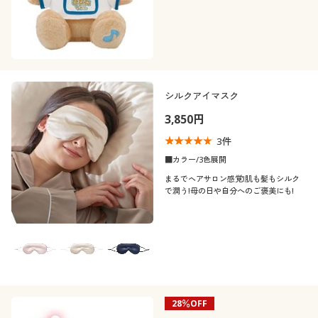
シルクアイマスク
3,850円
3
件
■カラー/3色展開
まるでヘアサロン感覚!肌も髪もシルク
で潤う!母の日や自分へのご褒美にも!
28％OFF