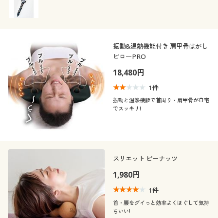
振動&温熱機能付き 肩甲骨はがし
ピローPRO
18,480円
1
件
振動と温熱機能で首周り・肩甲骨が自宅
でスッキリ!
スリエット ピーナッツ
1,980円
1
件
首・腰をグイっと効率よくほぐして気持
ちいい!