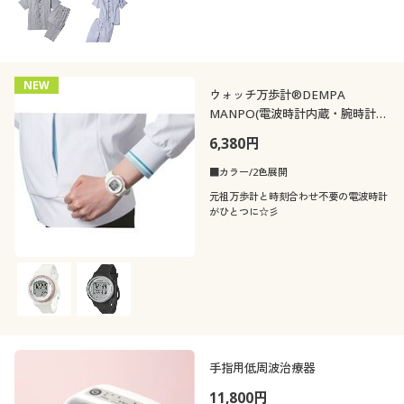
NEW
ウォッチ万歩計®DEMPA
MANPO(電波時計内蔵・腕時計タ
イプ万歩計TM-610)
6,380円
■カラー/2色展開
元祖万歩計と時刻合わせ不要の電波時計
がひとつに☆彡
手指用低周波治療器
11,800円