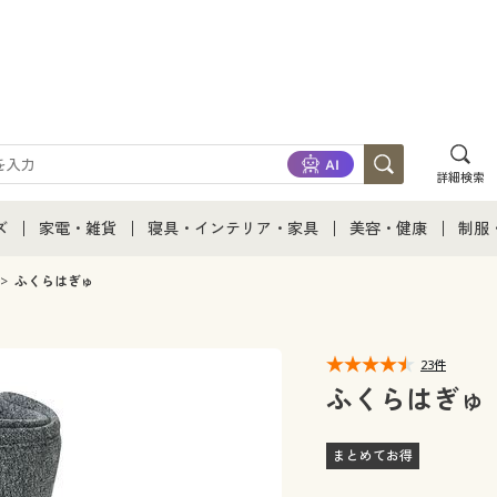
詳細検索
ズ
家電・雑貨
寝具・インテリア・家具
美容・健康
制服
て
ズ通販すべて
家電・雑貨すべて
寝具・インテリア・家具通販すべて
美容・健康通販すべ
制服
ふくらはぎゅ
ズファッション
家電
家具・収納
美容・健康・サプリ
制服
23件
ズ下着
キッチン・雑貨・日用品
寝具・ベッド
ジュ
ふくらはぎゅ
着
カーテン・ラグ・ファブリック
まとめてお得