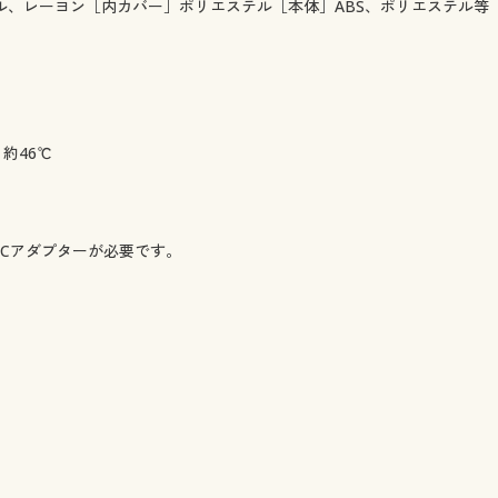
テル、レーヨン［内カバー］ポリエステル［本体］ABS、ポリエステル等
約46℃
ACアダプターが必要です。