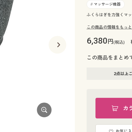
マッサージ機器
#
ふくらはぎを力強くマッ
この商品の情報をもっと
6,380
円
(税込)
この商品をまとめ
2点以上
カ
ピンク
お気に入