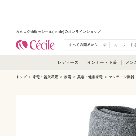
カタログ通販セシール(cecile)のオンラインショップ
レディース
インナー・下着
メン
レディース通販すべて
インナー・下着通販すべ
メン
トップ
家電・雑貨通販
家電
美容・健康家電
マッサージ機器
レディースファッション
女性下着
メン
女性下着
メンズ下着
メン
ジュニア・ティーンズ下