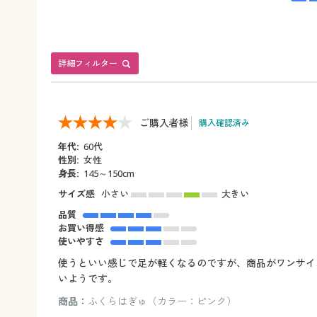
詳細フィルター
ご購入者様
購入確認済み
年代:
60代
性別:
女性
身長:
145～150cm
サイズ感
小さい
大きい
品質
お買い得感
使いやすさ
使うといい感じで足が軽くなるのですが、商品がワンサイ
いようです。
商品：
ふくらはぎゅ（カラー：ピンク）