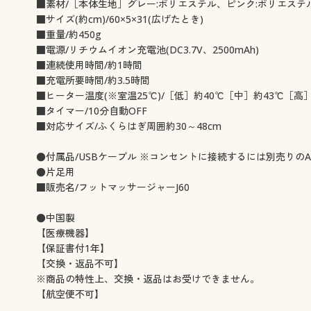
■素材/［本体生地］グレー:ポリエステル、ピンク:ポリエス
■サイズ(約cm)/60×5×31(広げたとき)
■重量/約450g
■電源/リチウムイオン充電池(DC3.7V、2500mAh)
■連続使用時間/約1時間
■充電所要時間/約3.5時間
■ヒーター温度(※室温25℃)/［低］約40℃［中］約43℃［高］
■タイマー/10分自動OFF
■対応サイズ/ふくらはぎ周囲約30～48cm
●付属品/USBケーブル ※コンセントに接続するには別売りの
●片足用
■販売名/フットマッサージャーJ60
●中国製
【医療機器】
【保証書付1年】
【交換・返品不可】
※商品の特性上、交換・返品はお受けできません。
【航空便不可】