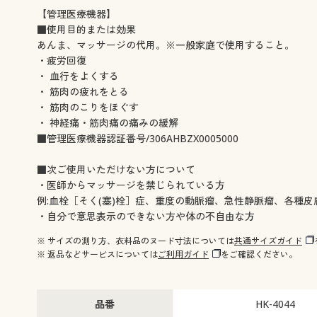
【管理医療機器】
■使用目的または効果
あんま、マッサージの代用。※一般家庭で使用すること。
・疲労回復
・ 血行をよくする
・ 筋肉の疲れをとる
・ 筋肉のこりをほぐす
・ 神経痛・筋肉痛の痛みの緩解
■管理医療機器認証番号/306AHBZX0005000
■次ご使用いただけない方について
・医師からマッサージを禁じられている方
例:血栓［そく(塞)栓］症、重度の動脈瘤、急性静脈瘤、各種皮
・自分で意思表示のできない方や体の不自由な方
※ サイズの測り方、衣料品のヌード寸法については
共通サイズガイド
※ 返品などサービスについては
ご利用ガイド
をご確認ください。
品番
HK-4044