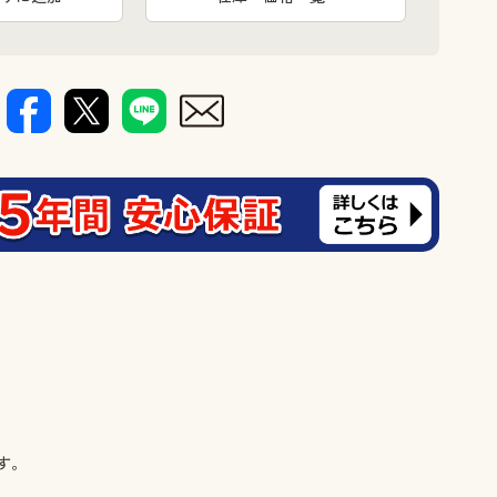
ふくらはぎ周
す。