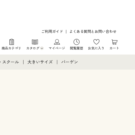
ご利用ガイド
よくある質問とお問い合わせ
商品カテゴリ
カタログ
マイページ
閲覧履歴
お気に入り
カート
カタログ・チラシからのご注文
・スクール
大きいサイズ
バーゲン
デジタルカタログ
て
・スクールすべて
大きいサイズ通販すべて
バーゲンセール
カタログ無料プレゼント
メント
・学生服
大きいサイズ レディース服
シークレットセール
ニア・ティーンズ下着
大きいサイズ レディース下着
大きいサイズ メンズ