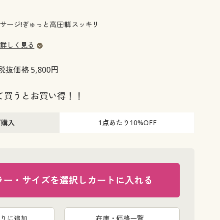
大きいサイズ 事務・制服
サージ!ぎゅっと高圧!脚スッキリ
詳しく見る
税抜価格 5,800円
て買うとお買い得！！
ご購入
1点あたり
10%OFF
ラー・サイズを選択しカートに入れる
両手でもま
りに追加
在庫・価格一覧