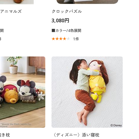
アニマルズ
クロックパズル
3,080円
展開
■カラー/4色展開
件
1
件
抱き枕
〈ディズニー〉添い寝枕