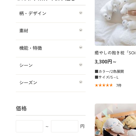
柄・デザイン
素材
機能・特徴
癒やしの抱き枕「SOi
3,300円～
シーン
■カラー/2色展開
■サイズ/S～L
シーズン
7
件
価格
～
円