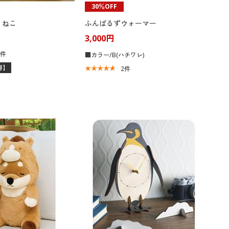
30％OFF
 ねこ
ふんばるずウォーマー
3,000円
7
件
■カラー/B(ハチワレ)
得】
2
件