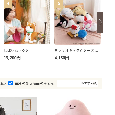
大きいサイズ 事務・制服
4
5
6
しばいぬコウタ
サンリオキャラクターズ 添い寝枕
なで
13,200円
4,180円
17,3
表示
在庫のある商品のみ表示