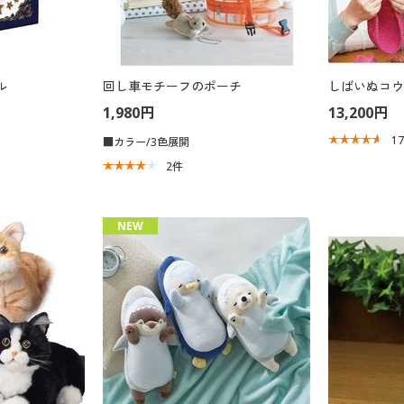
ル
回し車モチーフのポーチ
しばいぬコウ
1,980円
13,200円
1
■カラー/3色展開
2
件
NEW