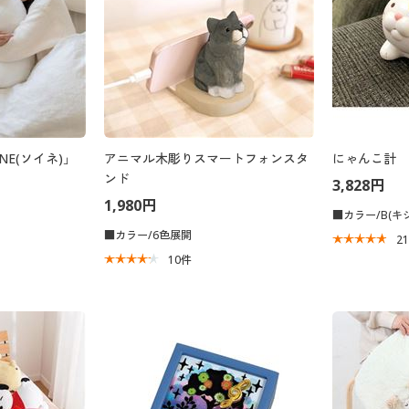
NE(ソイネ)」
アニマル木彫りスマートフォンスタ
にゃんこ計
ンド
3,828円
1,980円
■カラー/B(キ
■カラー/6色展開
2
10
件