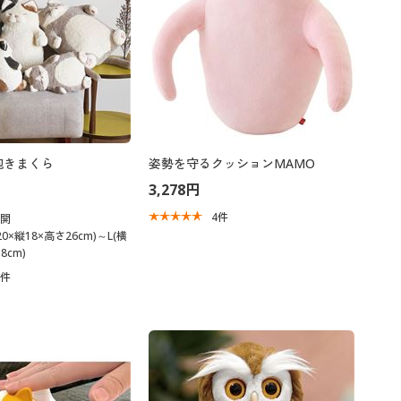
抱きまくら
姿勢を守るクッションMAMO
3,278円
4
件
展開
0×縦18×高さ26cm)～L(横
8cm)
7
件