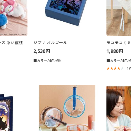
ズ 添い寝枕
ジブリ オルゴール
モコモコくる
2,530円
1,980円
■カラー/4色展開
■カラー/4色
1