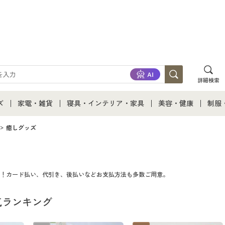
詳細検索
ズ
家電・雑貨
寝具・インテリア・家具
美容・健康
制服
て
ズ通販すべて
家電・雑貨すべて
寝具・インテリア・家具通販すべて
美容・健康通販すべ
制服
癒しグッズ
ズファッション
家電
家具・収納
美容・健康・サプリ
制服
！カード払い、代引き、後払いなどお支払方法も多数ご用意。
ズ下着
キッチン・雑貨・日用品
寝具・ベッド
ジュ
着
気ランキング
カーテン・ラグ・ファブリック