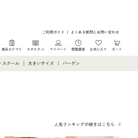
ご利用ガイド
よくある質問とお問い合わせ
商品カテゴリ
カタログ
マイページ
閲覧履歴
お気に入り
カート
カタログ・チラシからのご注文
・スクール
大きいサイズ
バーゲン
デジタルカタログ
て
・スクールすべて
大きいサイズ通販すべて
バーゲンセール
カタログ無料プレゼント
メント
・学生服
大きいサイズ レディース服
シークレットセール
ニア・ティーンズ下着
大きいサイズ レディース下着
大きいサイズ メンズ
人気ランキングの続きはこちら