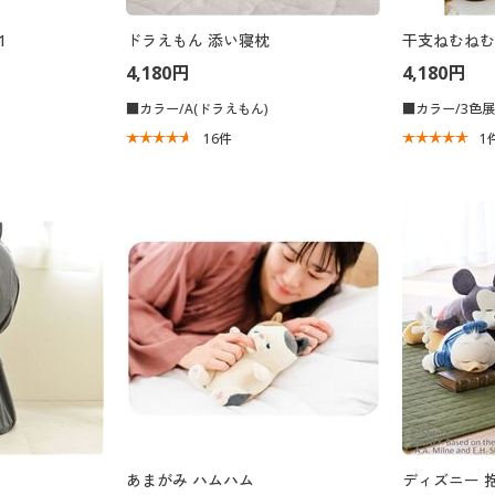
1
ドラえもん 添い寝枕
干支ねむねむ
4,180円
4,180円
■カラー/A(ドラえもん)
■カラー/3色
16
件
1
あまがみ ハムハム
ディズニー 