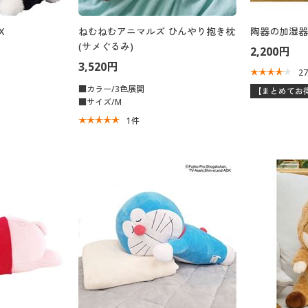
X
ねむねむアニマルズ ひんやり抱き枕
陶器の加湿器
(サメぐるみ)
2,200円
3,520円
2
■カラー/3色展開
【まとめてお
■サイズ/M
1
件