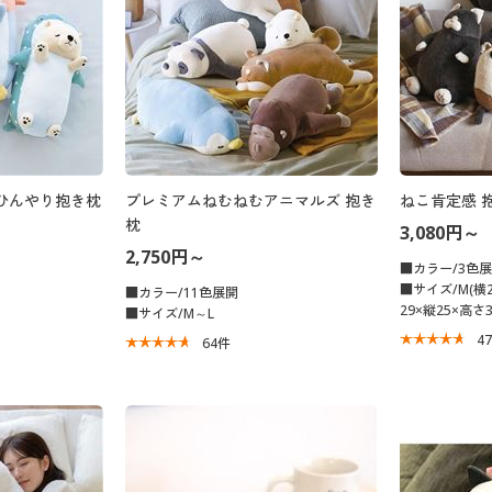
ひんやり抱き枕
プレミアムねむねむアニマルズ 抱き
ねこ肯定感 
枕
3,080円～
2,750円～
■カラー/3色
■サイズ/M(横2
■カラー/11色展開
29×縦25×高さ3
■サイズ/M～L
4
64
件