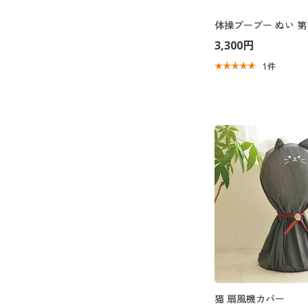
体操ブーブー ぬい 第
3,300円
1
件
猫 扇風機カバー