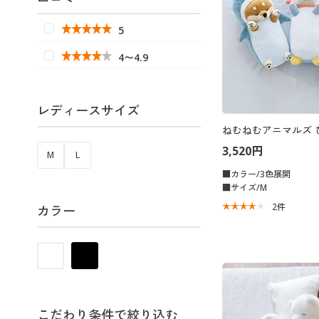
5
4〜4.9
レディースサイズ
ねむねむアニマルズ 
3,520円
M
L
■カラー/3色展開
■サイズ/M
2
件
カラー
こだわり条件で絞り込む