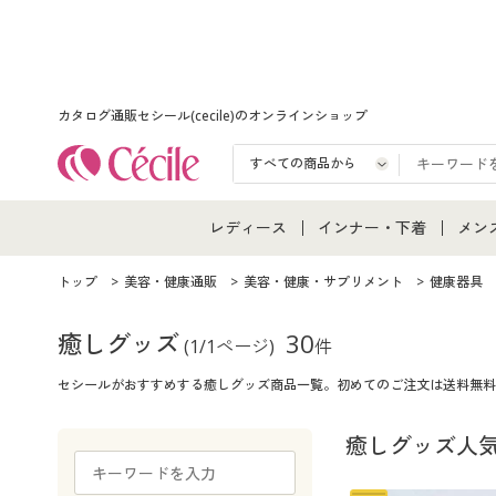
カタログ通販セシール(cecile)のオンラインショップ
レディース
インナー・下着
メン
レディース通販すべて
インナー・下着通販すべ
メン
トップ
美容・健康通販
美容・健康・サプリメント
健康器具
レディースファッション
女性下着
メン
癒しグッズ
30
(1/1ページ)
件
セシールがおすすめする癒しグッズ商品一覧。初めてのご注文は送料無料
女性下着
メンズ下着
メン
ジュニア・ティーンズ下
癒しグッズ人