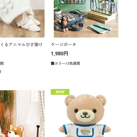
くるアニマルひざ掛け
ケージポーチ
1,980円
展開
■カラー/3色展開
件
NEW