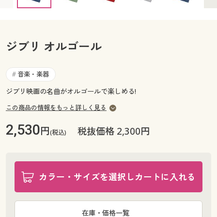
カタログ無料プレゼント
マイページ
会員メニュー
ジブリ オルゴール
閲覧履歴
マイページ
お気に入り
音楽・楽器
#
閲覧履歴
ジブリ映画の名曲がオルゴールで楽しめる!
サポート
お気に入り
この商品の情報をもっと詳しく見る
ご利用ガイド
サポート
2,530
円
税抜価格 2,300円
(税込)
よくある質問とお問い合わせ
ご利用ガイド
カラー・サイズを選択しカートに入れる
よくある質問とお問い合わせ
在庫・価格一覧