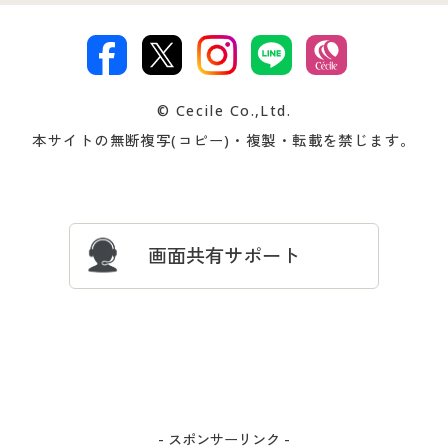
特定商取引法に基づく表示
古物営業法に基づく表示
カタログ・チラシからのご注
デジタルカタログ
ご注文は
お届けは
文
著作権・商標について
会社案内
交換・返品は
お支払は
カタログ無料プレゼント
特集一覧
© Cecile Co.,Ltd.
会員登録・お客様情報変更に
お客様番号・パスワードをお
本サイトの無断複写(コピー)・複製・転載を禁じます。
プレゼント＆キャンペーン
サイトマップ
ついて
忘れの場合
サイズガイド
よくある質問とお問い合わせ
画面共有サポート
- スポンサーリンク -