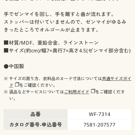
手でゼンマイを回し、手を離すと曲が流れます。
ストッパーは付いていませんので、ゼンマイがゆるみ
きったところでオルゴールが止まります。
■材質/MDF、亜鉛合金、ラインストーン
■サイズ(約cm)/幅7×奥行7×高さ4.5(ゼンマイ部分含む)
●中国製
※ サイズの測り方、衣料品のヌード寸法については
共通サイズガイ
ド
をご確認ください。
※ 返品などサービスについては
ご利用ガイド
をご確認くださ
い。
品番
WF-7314
カタログ番号-申込番号
7581-207577