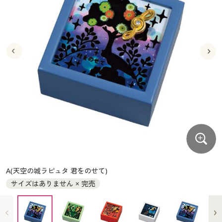
大きいサイズ
制服・スクールすべて
美容・健康・サプリメント
寝具・ベッド
制服・スクール
美容・健康通販すべて
家具・収納
キッチン・雑貨・日用品
バーゲン
大きいサイズ通販すべて
制服・学生服
カーテン・ラグ・ファブリック
大きいサイズ
制服・スクールすべて
美容・健康・サプリメント
寝具・ベッド
詳細検索
バーゲンセール
大きいサイズ レディース服
ジュニア・ティーンズ下着
バーゲン
大きいサイズ通販すべて
制服・学生服
カーテン・ラグ・ファブリック
商品カテゴリ一覧
シークレットセール
大きいサイズ レディース下着
詳細検索
バーゲンセール
大きいサイズ レディース服
ジュニア・ティーンズ下着
カタログ
大きいサイズ メンズ
商品カテゴリ一覧
シークレットセール
大きいサイズ レディース下着
カタログ・チラシからのご注文
カタログ
大きいサイズ 事務・制服
大きいサイズ メンズ
デジタルカタログ
カタログ・チラシからのご注文
A(天空の城ラピュタ 君をのせて)
大きいサイズ 事務・制服
サイズはありません × 完売
カタログ無料プレゼント
デジタルカタログ
会員メニュー