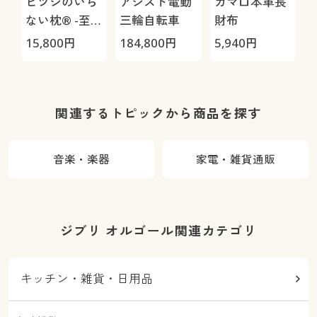
ヒツジのいら
アシスト電動
ガマ口本革長
ない枕® -至
三輪自転車
財布
極-
15,800
円
184,800
円
5,940
円
3
1
関連するトピックから商品を探す
音楽・楽器
家電・雑貨通販
ジブリ オルゴール関連カテゴリ
キッチン・雑貨・日用品