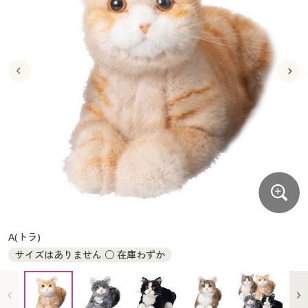
大きいサイズ
制服・スクールすべて
美容・健康・サプリメント
寝具・ベッド
制服・スクール
美容・健康通販すべて
家具・収納
キッチン・雑貨・日用品
バーゲン
大きいサイズ通販すべて
制服・学生服
カーテン・ラグ・ファブリック
大きいサイズ
制服・スクールすべて
美容・健康・サプリメント
寝具・ベッド
詳細検索
バーゲンセール
大きいサイズ レディース服
ジュニア・ティーンズ下着
バーゲン
大きいサイズ通販すべて
制服・学生服
カーテン・ラグ・ファブリック
商品カテゴリ一覧
シークレットセール
大きいサイズ レディース下着
詳細検索
バーゲンセール
大きいサイズ レディース服
ジュニア・ティーンズ下着
カタログ
大きいサイズ メンズ
商品カテゴリ一覧
シークレットセール
大きいサイズ レディース下着
カタログ・チラシからのご注文
カタログ
大きいサイズ 事務・制服
大きいサイズ メンズ
デジタルカタログ
カタログ・チラシからのご注文
A(トラ)
大きいサイズ 事務・制服
サイズはありません ○ 在庫わずか
カタログ無料プレゼント
デジタルカタログ
会員メニュー