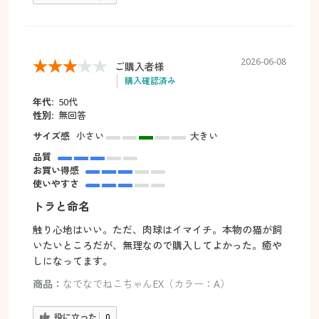
2026-06-08
ご購入者様
購入確認済み
年代:
50代
性別:
無回答
サイズ感
小さい
大きい
品質
お買い得感
使いやすさ
トラと命名
触り心地はいい。ただ、肉球はイマイチ。本物の猫が飼
いたいところだが、無理なので購入してよかった。癒や
しになってます。
商品：
なでなでねこちゃんEX（カラー：A）
役に立った
0