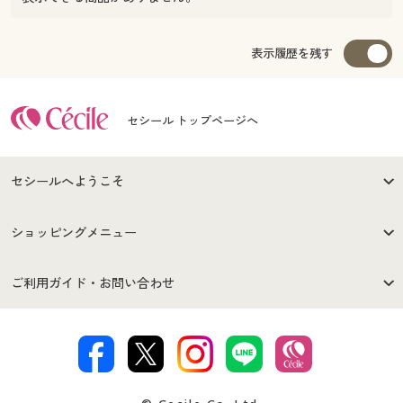
表示履歴を残す
セシール トップページへ
セシールへようこそ
はじめての方へ
ご利用環境について
ショッピングメニュー
セシールご利用規約
プライバシーポリシー
商品カテゴリ
バーゲンセール
ご利用ガイド・お問い合わせ
特定商取引法に基づく表示
古物営業法に基づく表示
カタログ・チラシからのご注
デジタルカタログ
ご注文は
お届けは
文
著作権・商標について
会社案内
交換・返品は
お支払は
カタログ無料プレゼント
特集一覧