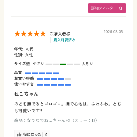
詳細フィルター
2026-08-05
ご購入者様
購入確認済み
年代:
70代
性別:
女性
サイズ感
小さい
大きい
品質
お買い得感
使いやすさ
ねこちゃん
のどを撫でるとゴロゴロ。撫で心地は、ふわふわ。とち
も可愛いです‼️
商品：
なでなでねこちゃんEX（カラー：D）
役に立った
0