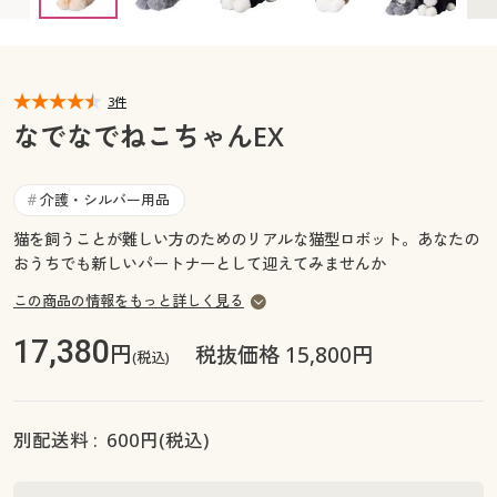
カタログ無料プレゼント
マイページ
会員メニュー
閲覧履歴
3件
マイページ
なでなでねこちゃんEX
お気に入り
閲覧履歴
介護・シルバー用品
#
サポート
お気に入り
猫を飼うことが難しい方のためのリアルな猫型ロボット。あなたの
おうちでも新しいパートナーとして迎えてみませんか
ご利用ガイド
サポート
この商品の情報をもっと詳しく見る
よくある質問とお問い合わせ
ご利用ガイド
17,380
円
税抜価格 15,800円
(税込)
よくある質問とお問い合わせ
別配送料 :
600
円(税込)