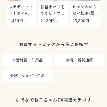
ステディフィ
骨盤まわりを
ヒツジのいら
ット®ショー
やさしくサポ
ない枕® -至
ツ(はきこみ丈
ートするショ
極-
1,419
円～
2,189
円～
15,800
円
1
深め・シンプ
ーツ(はきこみ
ルゴムタイプ)
丈深め)
関連するトピックから商品を探す
生活雑貨・日用品
家電・雑貨通販
介護・シルバー用品
なでなでねこちゃんEX関連カテゴリ