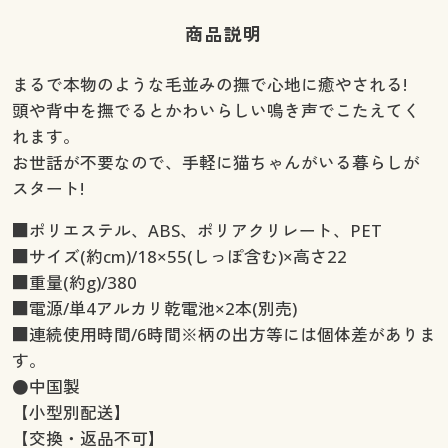
商品説明
まるで本物のような毛並みの撫で心地に癒やされる!
頭や背中を撫でるとかわいらしい鳴き声でこたえてく
れます。
お世話が不要なので、手軽に猫ちゃんがいる暮らしが
スタート!
■ポリエステル、ABS、ポリアクリレート、PET
■サイズ(約cm)/18×55(しっぽ含む)×高さ22
■重量(約g)/380
■電源/単4アルカリ乾電池×2本(別売)
■連続使用時間/6時間※柄の出方等には個体差がありま
す。
●中国製
【小型別配送】
【交換・返品不可】