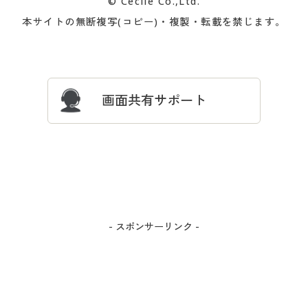
© Cecile Co.,Ltd.
会員登録・お客様情報変更に
お客様番号・パスワードをお
本サイトの無断複写(コピー)・複製・転載を禁じます。
プレゼント＆キャンペーン
サイトマップ
ついて
忘れの場合
サイズガイド
よくある質問とお問い合わせ
画面共有サポート
- スポンサーリンク -