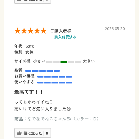
2026-05-30
ご購入者様
購入確認済み
年代:
50代
性別:
女性
サイズ感
小さい
大きい
品質
お買い得感
使いやすさ
最高てす！！
ってもかわイイねこ
高いけてど気に入りました😅
商品：
なでなでねこちゃんEX（カラー：D）
役に立った
0