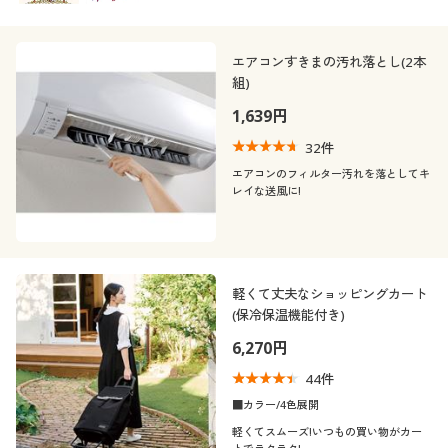
エアコンすきまの汚れ落とし(2本
組)
1,639円
32
件
エアコンのフィルター汚れを落としてキ
レイな送風に!
軽くて丈夫なショッピングカート
(保冷保温機能付き)
6,270円
44
件
■カラー/4色展開
軽くてスムーズ!いつもの買い物がカー