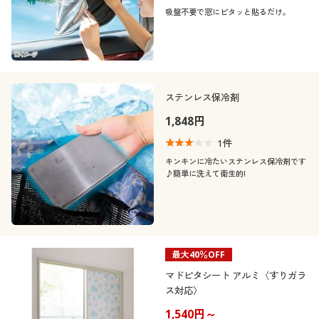
吸盤不要で窓にピタッと貼るだけ。
こだわり条件
柄・デザイン
で絞り込む
ステンレス保冷剤
素材
花柄
アニマル柄
1,848円
機能・特徴
1
件
ナイロン
コットン・綿100
モノトーン
フリル
キンキンに冷たいステンレス保冷剤です
♪簡単に洗えて衛生的!
シーン
ウォッシャブル(洗
ＵＶカット・紫外線
レザー
ウール
える)
対策
リボン
スリット
テイスト
旅行
スポーツ
エナメル
フリース
冷感・涼感
抗菌防臭
着用感
カジュアル
ナチュラル
最大40％OFF
オフィス
吸汗速乾
消臭
マドピタシート アルミ〈すりガラ
年代
レギュラー
ス対応〉
1,540円～
シーズン
20代
30代