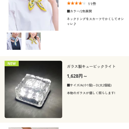
11
件
■カラー/2色展開
ネックリングをスカーフでかくしてオシ
ャレ♪
NEW
ガラス製キュービックライト
1,628円～
■サイズ/A(小1個)～D(大2個組)
本物のガラスが優しく照らします!