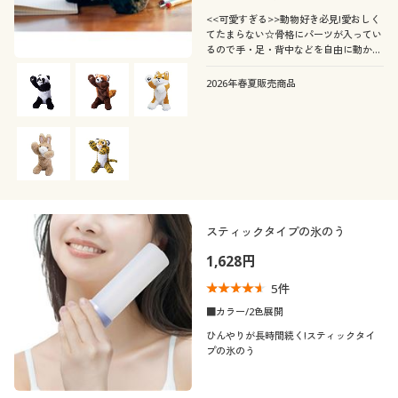
<<可愛すぎる>>動物好き必見!愛おしく
てたまらない☆骨格にパーツが入ってい
るので手・足・背中などを自由に動かせ
ます☆
2026年春夏販売商品
スティックタイプの氷のう
1,628円
5
件
■カラー/2色展開
ひんやりが長時間続く!スティックタイ
プの氷のう