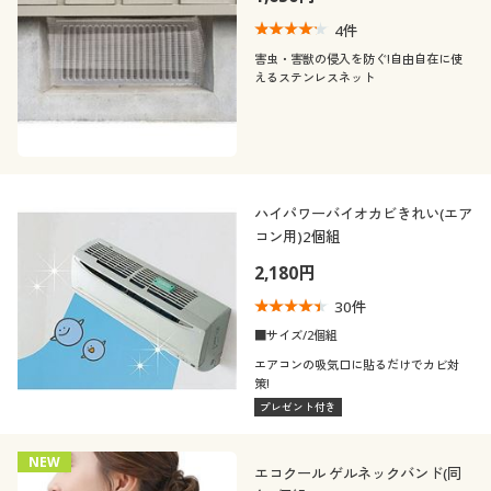
4
件
害虫・害獣の侵入を防ぐ!自由自在に使
えるステンレスネット
ハイパワーバイオカビきれい(エア
コン用)2個組
2,180円
30
件
■サイズ/2個組
エアコンの吸気口に貼るだけでカビ対
策!
プレゼント付き
NEW
エコクール ゲルネックバンド(同