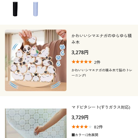
かわいいシマエナガのゆらゆら積
み木
3,278円
2
件
かわいいシマエナガの積み木で脳のトレ
ーニング!
マドピタシート(すりガラス対応)
3,729円
82
件
■カラー/2色展開