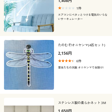
1,408円
1
件
エアコンにペタッとつける電気のいらな
いサーキュレーター
たのむぞ!オニヤンマ(4匹セット)
2,156円
6
件
害虫たちの天敵 オニヤンマで虫除け!
ステンレス製の柔らかネット 3M
1,650円