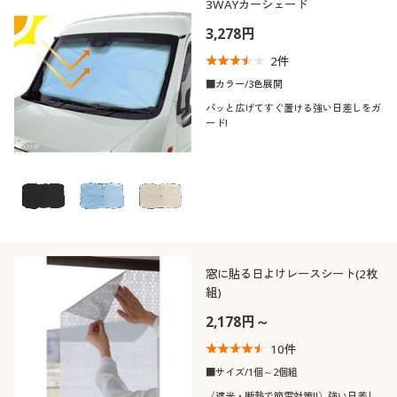
3WAYカーシェード
3,278円
2
件
■カラー/3色展開
パッと広げてすぐ置ける強い日差しをガ
ード!
窓に貼る日よけレースシート(2枚
組)
2,178円～
10
件
■サイズ/1個～2個組
〈遮光・断熱で節電対策!!〉強い日差し