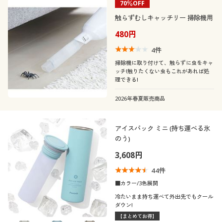
70％OFF
触らずむしキャッチリー 掃除機用
480円
4
件
掃除機に取り付けて、触らずに虫をキャ
ッチ!触りたくない虫もこれがあれば処
理できる!
2026年春夏販売商品
アイスパック ミニ (持ち運べる氷
のう)
3,608円
44
件
■カラー/3色展開
冷たいまま持ち運べて外出先でもクール
ダウン!
【まとめてお得】