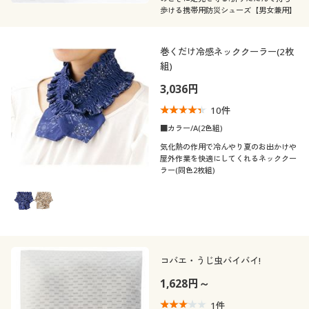
歩ける携帯用防災シューズ【男女兼用】
巻くだけ冷感ネッククーラー(2枚
組)
3,036円
10
件
■カラー/A(2色組)
気化熱の作用で冷んやり夏のお出かけや
屋外作業を快適にしてくれるネッククー
ラー(同色2枚組)
コバエ・うじ虫バイバイ!
1,628円～
1
件