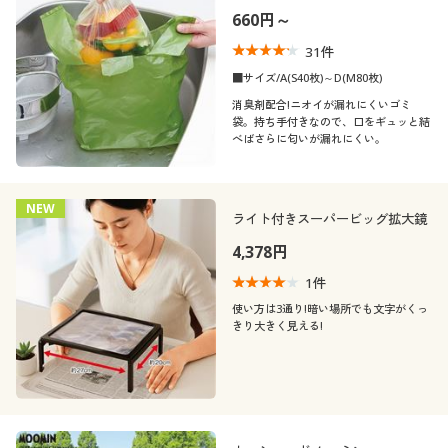
660円～
31
件
■サイズ/A(S40枚)～D(M80枚)
消臭剤配合!ニオイが漏れにくいゴミ
袋。持ち手付きなので、口をギュッと結
べばさらに匂いが漏れにくい。
NEW
ライト付きスーパービッグ拡大鏡
4,378円
1
件
使い方は3通り!暗い場所でも文字がくっ
きり大きく見える!