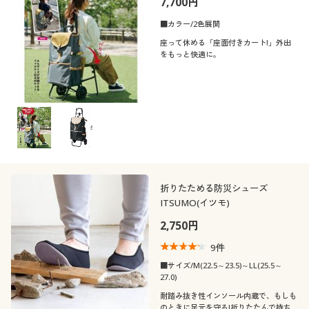
7,700円
■カラー/2色展開
座って休める「座面付きカート!」外出
をもっと快適に。
折りたためる防災シューズ
ITSUMO(イツモ)
2,750円
9
件
■サイズ/M(22.5～23.5)～LL(25.5～
27.0)
耐踏み抜き性インソール内蔵で、もしも
のときに足元を守る!折りたたんで持ち