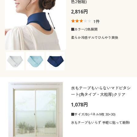
色2個組)
2,816円
1
件
■カラー/3色展開
柔らか冷感ゲルでひんやり爽快
水もテープもいらないマドピタシ
ート(角タイプ・大粒厚)クリア
1,078円
■サイズ/B(パネル9枚 30×30)
水もテープもいらず 手軽に貼って断熱!