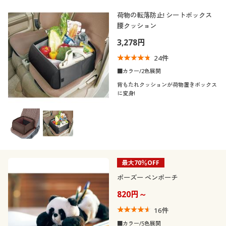
荷物の転落防止! シートボックス
腰クッション
3,278円
24
件
■カラー/2色展開
背もたれクッションが荷物置きボックス
に変身!
最大70％OFF
ポーズー ペンポーチ
820円～
16
件
■カラー/5色展開