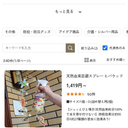
制服・スクール
美容・健康通販すべて
家具・収納
キッチン・雑貨・日用品
もっと見る
大きいサイズ
制服・スクールすべて
美容・健康・サプリメント
寝具・ベッド
その他
防犯・防災グッズ
アイデア商品
介護・シルバー用品
バーゲン
大きいサイズ通販すべて
制服・学生服
カーテン・ラグ・ファブリック
代表色のみ
絞り込み(
2
)
詳細検索
バーゲンセール
大きいサイズ レディース服
ジュニア・ティーンズ下着
340
1
/
8
表示
件(
ページ)
在庫
在庫のある商品のみ表示
商品カテゴリ一覧
シークレットセール
大きいサイズ レディース下着
天然由来忌避スプレー ヒバウッド
カテゴリ
カタログ
1,419円～
大きいサイズ メンズ
90
件
カタログ・チラシからのご注文
■サイズ/1個～D(詰め替え用2個)
大きいサイズ 事務・制服
【シュッとひと噴き!天然由来成分100%
デジタルカタログ
で虫を寄せ付けない!】持続効果は約90
口コミ
日!!約27種類の害虫に効果あり!
(5)