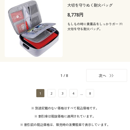
大切を守りぬく耐火バッグ
8,778円
もしもの時に貴重品をしっかりガード!
大切を守る耐火バッグ。
1
/
8
次へ
1
2
3
4
8
…
※ 別途記載のない価格はすべて税込価格です。
※ 割引率は税抜価格に適用されています。
※ 割引前の税込価格は、販売時の消費税率で表示しています。