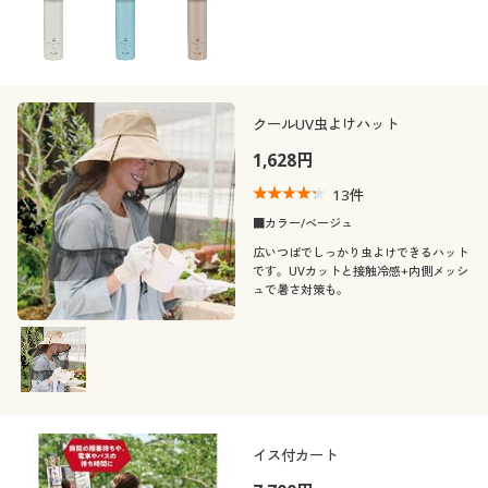
クールUV虫よけハット
1,628円
13
件
■カラー/ベージュ
広いつばでしっかり虫よけできるハット
です。UVカットと接触冷感+内側メッシ
ュで暑さ対策も。
イス付カート