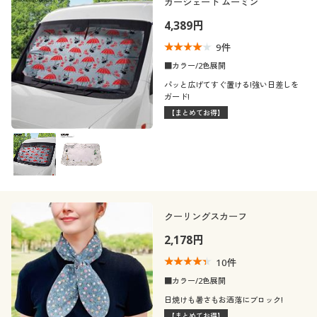
カーシェード ムーミン
4,389円
9
件
■カラー/2色展開
パッと広げてすぐ置ける!強い日差しを
ガード!
【まとめてお得】
クーリングスカーフ
2,178円
10
件
■カラー/2色展開
日焼けも暑さもお洒落にブロック!
【まとめてお得】