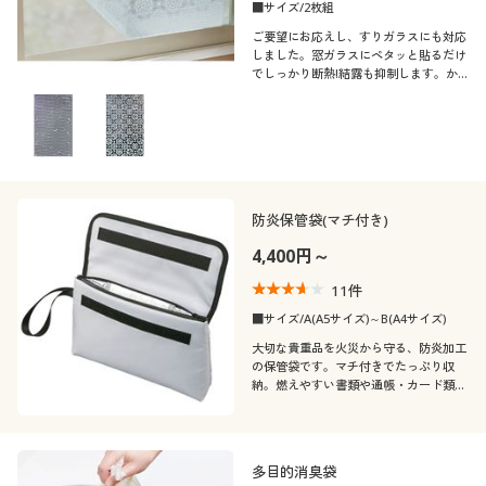
■サイズ/2枚組
ご要望にお応えし、すりガラスにも対応
しました。窓ガラスにペタッと貼るだけ
でしっかり断熱!結露も抑制します。か
わいらしいレース柄プリントで、昼間の
室内の目隠しにも。冬場の紫外線もカッ
トします。
防炎保管袋(マチ付き)
4,400円～
11
件
■サイズ/A(A5サイズ)～B(A4サイズ)
大切な貴重品を火災から守る、防炎加工
の保管袋です。マチ付きでたっぷり収
納。燃えやすい書類や通帳・カード類な
どを入れておけば万が一の時も安心!
多目的消臭袋