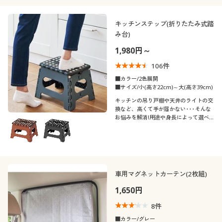
キッチンステップ(折りたたみ式踏
み台)
1,980円～
106
件
■カラー/2色展開
■サイズ/小(高さ22cm)～大(高さ39cm)
キッチンの吊り戸棚や天井のライトの交
換など、高くて手が届かない･･･そんな
お悩みを解消!用途や身長によって選べ
る2サイズ展開。コンパクトに折りたた
めるので、収納の場所をとりません。
車用マグネットカーテン(2枚組)
1,650円
8
件
■カラー/グレー