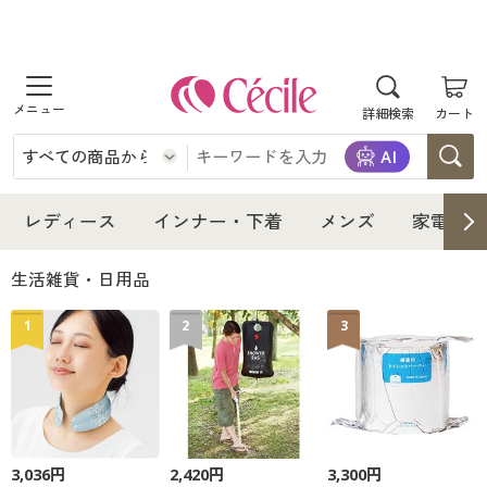
商品を探す
詳細検索
カート
レディース
インナー・下着
レディース通販すべて
レディース
インナー・下着
メンズ
家電・雑
メンズ
インナー・下着通販すべて
レディースファッション
生活雑貨・日用品
家電・雑貨
1
2
3
メンズ通販すべて
女性下着
女性下着
寝具・インテリア・家具
家電・雑貨すべて
メンズファッション
メンズ下着
美容・健康
寝具・インテリア・家具通販すべて
家電
メンズ下着
ジュニア・ティーンズ下着
3,036円
2,420円
3,300円