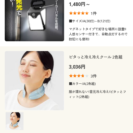
1,480円～
1
件
■サイズ/A(30灯)～B(121灯)
マグネットタイプで好きな場所に設置!!
人感センサー付きで、自動点灯するので
防犯にも便利!
ピタっと冷え冷えクール 2色組
3,036円
3
件
■カラー/A(2色組)
服が濡れない!首元冷え冷え!ピタッとフ
ィット(2色組)