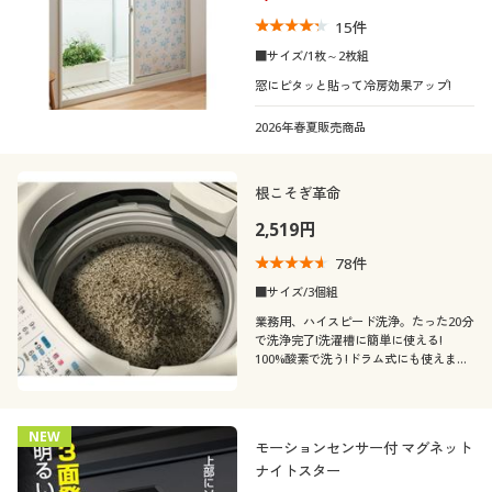
15
件
価格
春
夏
～
円
絞込
■サイズ/1枚～2枚組
40代
50代
窓にピタッと貼って冷房効果アップ!
冬
秋
2026年春夏販売商品
60代
閉じる
根こそぎ革命
2,519円
78
件
■サイズ/3個組
業務用、ハイスピード洗浄。たった20分
で洗浄完了!洗濯槽に簡単に使える!
100%酸素で洗う!ドラム式にも使えま
す。活性酸素の働きで除菌&消臭効果。
NEW
モーションセンサー付 マグネット
ナイトスター