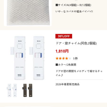
■サイズ/A(4個組)～B(12個組)
いや～なコバエや蛆虫バイバイ!
30％OFF
ドア・窓チャイム(同色2個組)
1,810円
1
件
■カラー/2色展開
ドアや窓の開閉をメロディで報せるチャ
イム♪
2026年春夏販売商品