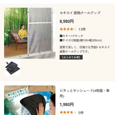
カタログ無料プレゼント
(4〜4.9)
セキスイ 遮熱クールアップ
会員メニュー
(3〜3.9)
8,980円
(2〜2.9)
マイページ
13
件
(1〜1.9)
■カラー/ブラック
閲覧履歴
■サイズ/2枚組(横100×縦200cm)
レディースサ
遮熱で涼しく、日焼けも予防!! セキスイ
M
L
LL
イズ
遮熱クールアップです。
お気に入り
【まとめてお得】
靴・靴下サイ
サポート
22
22.5
23
23.5
24
24.5
ズ
ご利用ガイド
25
ピタッとサンシェード(4枚組・車
よくある質問とお問い合わせ
カラー
用)
1,980円
5
件