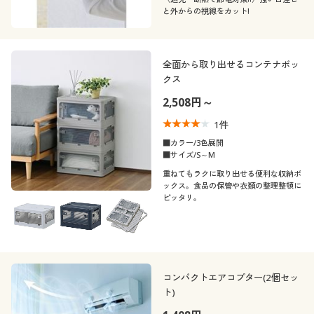
と外からの視線をカット!
全面から取り出せるコンテナボッ
クス
2,508円～
1
件
■カラー/3色展開
■サイズ/S～M
重ねてもラクに取り出せる便利な収納ボ
ックス。食品の保管や衣類の整理整頓に
ピッタリ。
コンパクトエアコプター(2個セッ
ト)