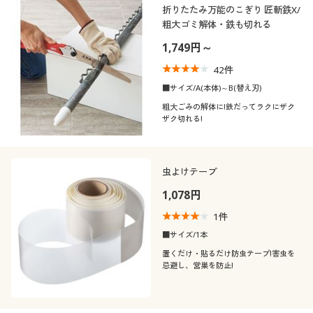
折りたたみ万能のこぎり 匠斬鉄X/
粗大ゴミ解体・鉄も切れる
1,749円～
42
件
■サイズ/A(本体)～B(替え刃)
粗大ごみの解体に!鉄だってラクにザク
ザク切れる!
虫よけテープ
1,078円
1
件
■サイズ/1本
置くだけ・貼るだけ防虫テープ!害虫を
忌避し、営巣を防止!