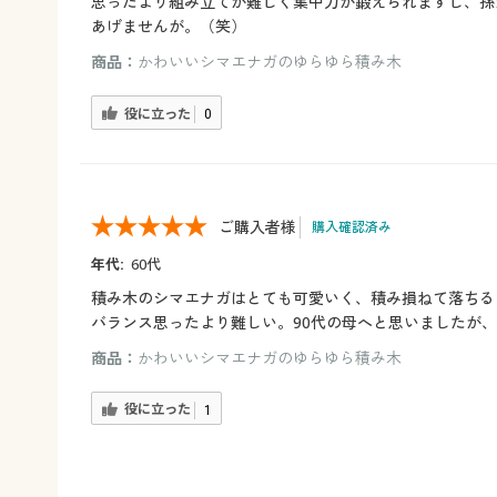
思ったより組み立てが難しく集中力が鍛えられますし、孫
あげませんが。（笑）
商品：
かわいいシマエナガのゆらゆら積み木
役に立った
0
ご購入者様
購入確認済み
年代:
60代
積み木のシマエナガはとても可愛いく、積み損ねて落ちる
バランス思ったより難しい。90代の母へと思いましたが
商品：
かわいいシマエナガのゆらゆら積み木
役に立った
1