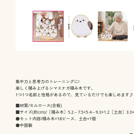
集中力と思考力のトレーニングに!
楽しく積み上げるシマエナガ積み木です。
1つ1つ名前と性格があるので、見ているだけでも楽しめます♪
■材質/セルロース(合板)
■サイズ(約cm)/［積み木］5.2～7.5×5.4～9.3×1.2［土台］3.3×2
●セット内容/積み木×18ピース、土台×1個
●中国製