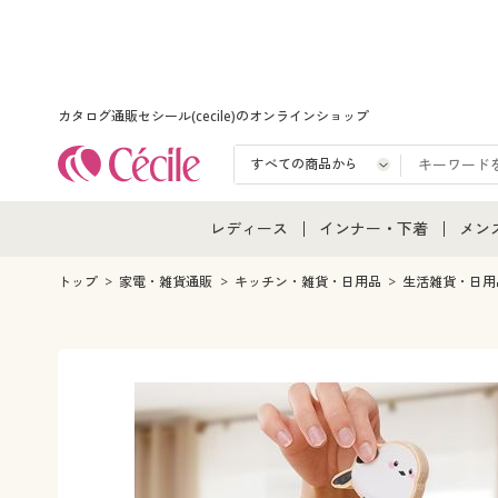
カタログ通販セシール(cecile)のオンラインショップ
レディース
インナー・下着
メン
レディース通販すべて
インナー・下着通販すべ
メン
トップ
家電・雑貨通販
キッチン・雑貨・日用品
生活雑貨・日用
レディースファッション
女性下着
メン
女性下着
メンズ下着
メン
ジュニア・ティーンズ下