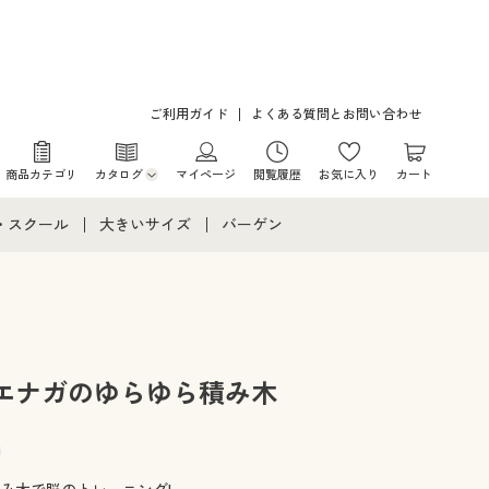
ご利用ガイド
よくある質問とお問い合わせ
商品カテゴリ
カタログ
マイページ
閲覧履歴
お気に入り
カート
カタログ・チラシからのご注文
・スクール
大きいサイズ
バーゲン
デジタルカタログ
て
・スクールすべて
大きいサイズ通販すべて
バーゲンセール
カタログ無料プレゼント
メント
・学生服
大きいサイズ レディース服
シークレットセール
ニア・ティーンズ下着
大きいサイズ レディース下着
エナガのゆらゆら積み木
大きいサイズ メンズ