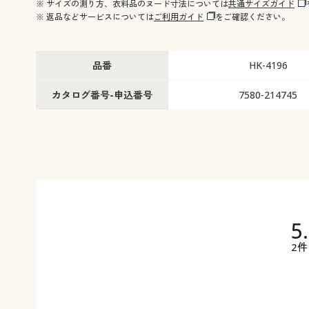
※ サイズの測り方、衣料品のヌード寸法については
共通サイズガイド
※ 返品などサービスについては
ご利用ガイド
をご確認ください。
品番
HK-4196
カタログ番号-申込番号
7580-214745
5
2件