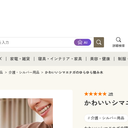
詳細検索
ズ
家電・雑貨
寝具・インテリア・家具
美容・健康
制服
て
ズ通販すべて
家電・雑貨すべて
寝具・インテリア・家具通販すべて
美容・健康通販すべ
制服
品
介護・シルバー用品
かわいいシマエナガのゆらゆら積み木
ズファッション
家電
家具・収納
美容・健康・サプリ
制服
2件
ズ下着
キッチン・雑貨・日用品
寝具・ベッド
ジュ
かわいいシマ
着
カーテン・ラグ・ファブリック
介護・シルバー用品
#