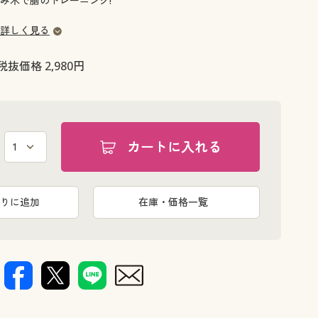
み木で脳のトレーニング!
大きいサイズ 事務・制服
詳しく見る
税抜価格 2,980円
カートに入れる
りに追加
在庫・価格一覧
つ1つサイズが異なります。 プレゼントにも
大人の集中