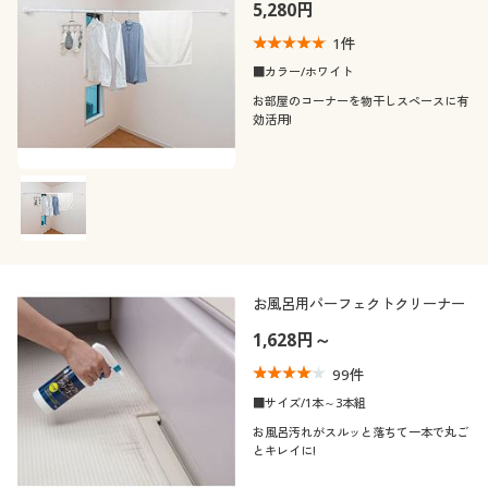
5,280円
1
件
■カラー/ホワイト
お部屋のコーナーを物干しスペースに有
効活用!
お風呂用パーフェクトクリーナー
1,628円～
99
件
■サイズ/1本～3本組
お風呂汚れがスルッと落ちて一本で丸ご
とキレイに!