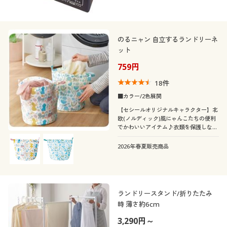
のるニャン 自立するランドリーネ
ット
759円
18
件
■カラー/2色展開
【セシールオリジナルキャラクター】北
欧(ノルディック)風にゃんこたちの便利
でかわいいアイテム♪衣類を保護しなが
らやさしく洗える、クッションメッシュ
素材のランドリーネットです。自立する
2026年春夏販売商品
ので洗濯物をそのままポンと入れられま
す。
ランドリースタンド/折りたたみ
時 薄さ約6cm
3,290円～