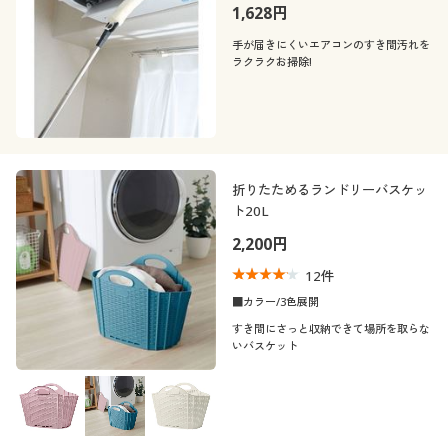
1,628円
手が届きにくいエアコンのすき間汚れを
ラクラクお掃除!
折りたためるランドリーバスケッ
ト20L
2,200円
12
件
■カラー/3色展開
すき間にさっと収納できて場所を取らな
いバスケット