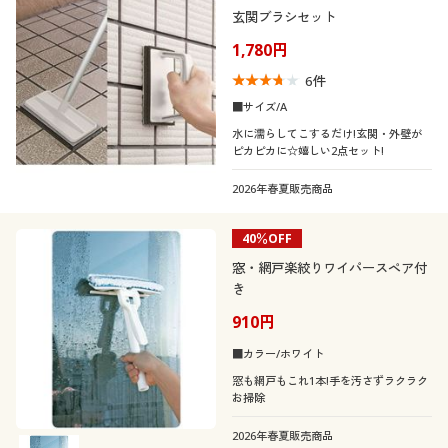
玄関ブラシセット
1,780円
6
件
■サイズ/A
水に濡らしてこするだけ!玄関・外壁が
ピカピカに☆嬉しい2点セット!
2026年春夏販売商品
40％OFF
窓・網戸楽絞りワイパースペア付
き
910円
■カラー/ホワイト
窓も網戸もこれ1本!手を汚さずラクラク
お掃除
2026年春夏販売商品