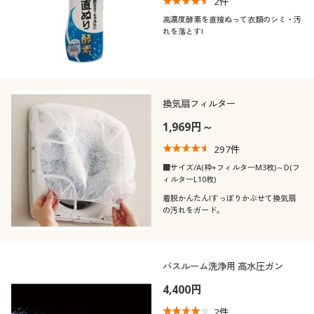
2
件
高濃度酵素を直接ぬって衣類のシミ・汚
れを落とす!
換気扇フィルター
1,969円～
297
件
■サイズ/A(枠+フィルターM3枚)～D(フ
ィルターL10枚)
着脱かんたん!すっぽりかぶせて換気扇
の汚れをガード。
バスルーム洗浄用 高水圧ガン
4,400円
2
件