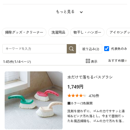
制服・スクール
美容・健康通販すべて
家具・収納
キッチン・雑貨・日用品
もっと見る
大きいサイズ
制服・スクールすべて
美容・健康・サプリメント
寝具・ベッド
掃除グッズ・クリーナー
洗濯用品
物干し・ハンガー
アイロング
バーゲン
大きいサイズ通販すべて
制服・学生服
カーテン・ラグ・ファブリック
代表色のみ
絞り込み(
2
)
詳細検索
バーゲンセール
大きいサイズ レディース服
ジュニア・ティーンズ下着
145
1
/
4
表示
件(
ページ)
在庫
在庫のある商品のみ表示
商品カテゴリ一覧
シークレットセール
大きいサイズ レディース下着
水だけで落ちるバスブラシ
カテゴリ
カタログ
1,749円
大きいサイズ メンズ
476
件
カタログ・チラシからのご注文
■カラー/3色展開
大きいサイズ 事務・制服
洗剤を使わずに、ゴムの力でササッと湯
デジタルカタログ
垢&ピンク汚れ落とし。今まで面倒だっ
口コミ
たお風呂掃除も、ゴムの力で汚れを落と
(5)
すので、とてもシンプルで時間がかかり