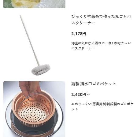
びっくり抗菌糸で作った丸ごとバ
スクリーナー
2,178円
浴室の気になる汚れにこれ1本!なが～い
バスクリーナー
銅製 排水口ゴミポケット
2,420円～
ぬめりにくい!悪臭抑制!純銅製のゴミポケ
ット