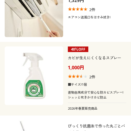
1,529円
2
件
エアコン送風口をはさみ拭き!
40％OFF
カビが生えにくくなるスプレー
1,000円
2
件
■サイズ/1個
直物由来成分で安心な防カビスプレー!
シュッと吹きかけカビ防止
2026年春夏販売商品
びっくり抗菌糸で作った丸ごとバ