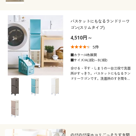
バスケットにもなるランドリーワ
ゴン(スリムタイプ)
4,510円～
5
件
■カラー/4色展開
■サイズ/A(2段)～B(3段)
分ける・干す・しまうの一台三役で洗面
所がすっきり。バスケットにもなるラン
ドリーワゴンです。洗面所のすき間を有
効活用できるスリムタイプです。
のびのび床ホコリごっそりすき間