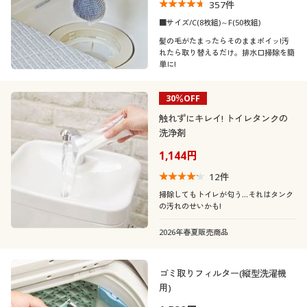
357
件
■サイズ/C(8枚組)～F(50枚組)
髪の毛がたまったらそのままポイッ!汚
れたら取り替えるだけ。排水口掃除を簡
単に!
30％OFF
触れずにキレイ! トイレタンクの
洗浄剤
1,144円
12
件
掃除してもトイレが匂う…それはタンク
の汚れのせいかも!
2026年春夏販売商品
ゴミ取りフィルター(縦型洗濯機
用)