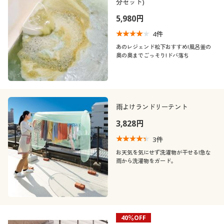
分セット)
5,980円
4
件
あのレジェンド松下おすすめ!風呂釜の
奥の奥までごっそり!ドバ落ち
雨よけランドリーテント
3,828円
3
件
お天気を気にせず洗濯物が干せる!急な
雨から洗濯物をガード。
40％OFF