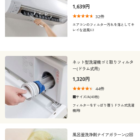
1,639円
32
件
エアコンのフィルター汚れを落としてキ
レイな送風に!
ネット型洗濯機ゴミ取りフィルタ
ー(ドラム式用)
1,320円
44
件
■サイズ/A(40枚)
フィルターをすっぽり覆うドラム式洗濯
機用!
風呂釜洗浄剤ナイアガラーン(2回