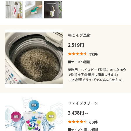
カタログ無料プレゼント
ません。
(4〜4.9)
会員メニュー
(3〜3.9)
(2〜2.9)
マイページ
根こそぎ革命
(1〜1.9)
2,519円
閲覧履歴
靴・靴下サイ
78
件
22.5
23
23.5
24
24.5
26
ズ
お気に入り
■サイズ/3個組
業務用、ハイスピード洗浄。たった20分
26.5
27
27.5
で洗浄完了!洗濯槽に簡単に使える!
サポート
100%酸素で洗う!ドラム式にも使えま
す。活性酸素の働きで除菌&消臭効果。
カラー
ご利用ガイド
ファイブクリーン
よくある質問とお問い合わせ
3,438円～
60
件
こだわり条件
柄・デザイン
で絞り込む
■サイズ/1個～2個組