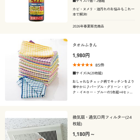
■サイズ/1個～2個組
カビ・ヌメリ・油汚れのお悩みもこれ一
本で解決!
2026年春夏販売商品
タオルふきん
1,980円
85
件
■サイズ/A(20枚組)
おしゃれなチェック柄でキッチンをより
華やかに♪パープル・グリーン・ピン
ク・イエロー・ブルーの5色組×4セット
(20枚)です。
換気扇・通気口用フィルター(24
枚組)
1,180円～