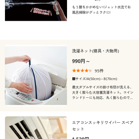
もう腰をかがめない!ジェット水流でお
風呂掃除がグッとラクに!
洗濯ネット(寝具・大物用)
990円～
95
件
■サイズ/A(50cm)～B(70cm)
最大ダブルサイズの掛け布団が洗える、
大きく膨らむ大容量洗濯ネット。コイン
ランドリーにも対応、丸く膨らむのでド
ラム式の洗濯機でもご使用になれます。
大きなネットが一瞬でコンパクトに畳め
るアイデアも嬉しい!
エアコンスッキリワイパー スペア
セット