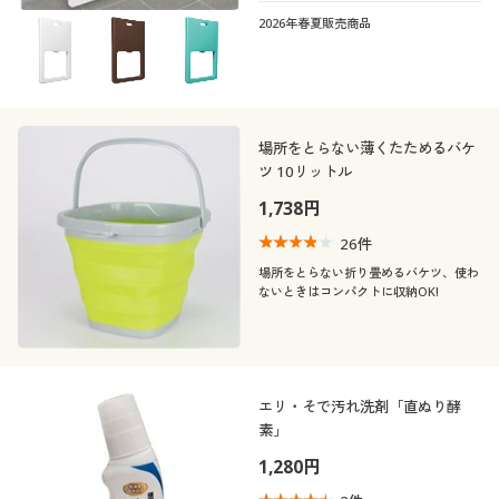
2026年春夏販売商品
場所をとらない薄くたためるバケ
ツ 10リットル
1,738円
26
件
場所をとらない折り畳めるバケツ、使わ
ないときはコンパクトに収納OK!
エリ・そで汚れ洗剤「直ぬり酵
素」
1,280円