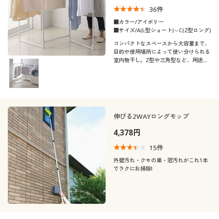
36
件
■カラー/アイボリー
■サイズ/A(L型ショート)～C(Z型ロング)
コンパクトなスペースから大容量まで、
目的や使用場所によって使い分けられる
室内物干し。Z型や三角型など、用途に
応じて変形させて使用できます。シンプ
ルなホワイトカラーも嬉しい!折りたた
み時は約6cmの薄さなので、すき間に収
納できます。
伸びる2WAYロングモップ
4,378円
15
件
外壁汚れ・クモの巣・窓汚れがこれ1本
でラクにお掃除!