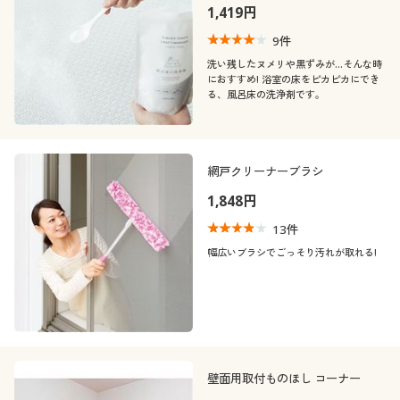
1,419円
9
件
洗い残したヌメリや黒ずみが…そんな時
におすすめ! 浴室の床をピカピカにでき
る、風呂床の洗浄剤です。
網戸クリーナーブラシ
1,848円
13
件
幅広いブラシでごっそり汚れが取れる!
壁面用取付ものほし コーナー