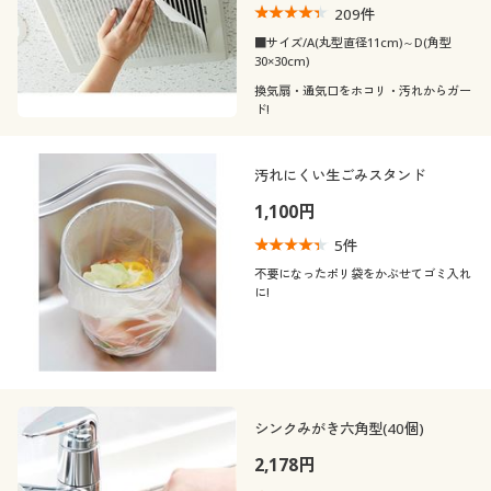
209
件
■サイズ/A(丸型直径11cm)～D(角型
30×30cm)
換気扇・通気口をホコリ・汚れからガー
ド!
汚れにくい生ごみスタンド
1,100円
5
件
不要になったポリ袋をかぶせてゴミ入れ
に!
シンクみがき六角型(40個)
2,178円