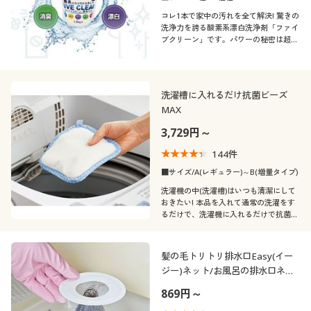
コレ1本で家中の汚れを全て解決! 驚きの
素材
アニマル柄
洗浄力を誇る酸素系漂白洗浄剤「ファイ
ブクリーン」です。パワーの秘密は超高
濃度酸素と2種の酵素。拭き掃除・つけ
機能・特徴
ナイロン
ウール
置き・磨き掃除など、住まいのあらゆる
場所で気になる汚れを落とします。
着用感
ウォッシャブル(洗
洗濯槽に入れるだけ抗菌ビーズ
エナメル
レザー
える)
MAX
価格
レギュラー
～
円
絞込
3,729円～
144
件
■サイズ/A(レギュラー)～B(増量タイプ)
洗濯機の中(洗濯槽)はいつも清潔にして
閉じる
おきたい! 本品を入れて通常の洗濯をす
るだけで、洗濯機に入れるだけで抗菌効
果を高め、洗濯槽の洗浄も行います。1
日1回の洗濯で約2年間効果が続くから経
済的にも◎!
髪の毛トリトリ排水口Easy(イー
ジー)ネット/お風呂の排水口ネッ
ト
869円～