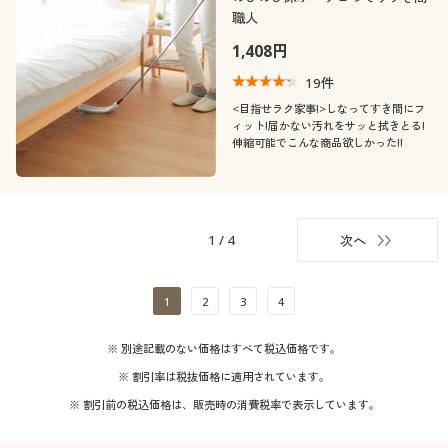
職人
1,408円
19
件
<目指せラク家事!>しなってすき間にフ
ィット!届かない汚れをサッと拭きとる!
伸縮可能でこんな商品欲しかった!!
1
/
4
次へ
1
2
3
4
※ 別途記載のない価格はすべて税込価格です。
※ 割引率は税抜価格に適用されています。
※ 割引前の税込価格は、販売時の消費税率で表示しています。