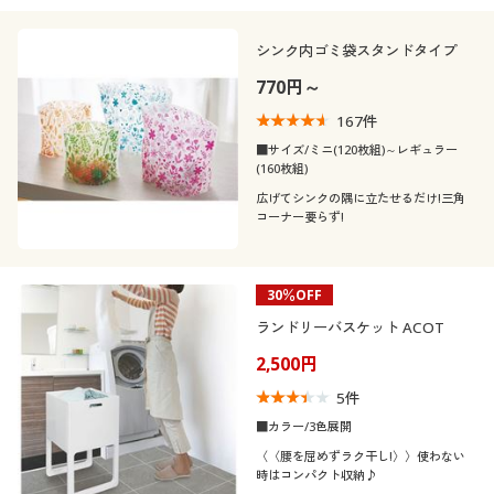
シンク内ゴミ袋スタンドタイプ
770円～
167
件
■サイズ/ミニ(120枚組)～レギュラー
(160枚組)
広げてシンクの隅に立たせるだけ!三角
コーナー要らず!
30％OFF
ランドリーバスケット ACOT
2,500円
5
件
■カラー/3色展開
〈〈腰を屈めずラク干し!〉〉使わない
時はコンパクト収納♪