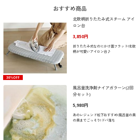
おすすめ商品
北欧柄折りたたみ式スチーム アイ
ロン台
3,850円
折りたたみ式なのにかけ面フラット!北欧
柄が可愛いアイロン台♪
30％OFF
風呂釜洗浄剤ナイアガラーン(2回
分セット)
5,980円
あのレジェンド松下おすすめ!風呂釜の奥
の奥までごっそり!ドバ落ち