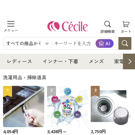
商品を探す
詳細検索
カート
レディース
インナー・下着
レディース通販すべて
レディース
インナー・下着
メンズ
家電・雑
メンズ
インナー・下着通販すべて
レディースファッション
洗濯用品・掃除道具
家電・雑貨
1
2
3
メンズ通販すべて
女性下着
女性下着
寝具・インテリア・家具
家電・雑貨すべて
メンズファッション
メンズ下着
美容・健康
寝具・インテリア・家具通販すべて
家電
メンズ下着
ジュニア・ティーンズ下着
4,054円
3,438円～
2,750円