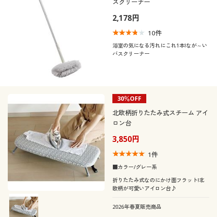
スクリーナー
2,178円
10
件
浴室の気になる汚れにこれ1本!なが～い
バスクリーナー
30％OFF
北欧柄折りたたみ式スチーム アイ
ロン台
3,850円
1
件
■カラー/グレー系
折りたたみ式なのにかけ面フラット!北
欧柄が可愛いアイロン台♪
2026年春夏販売商品