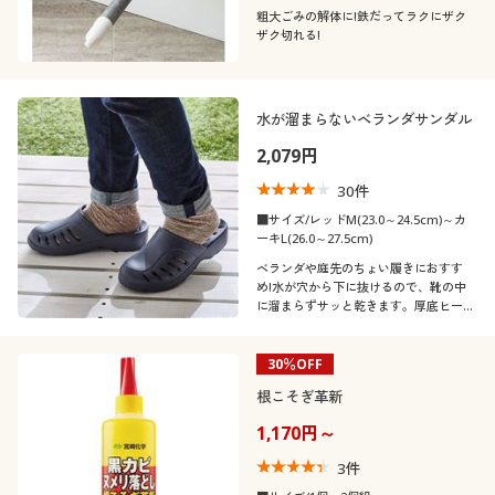
粗大ごみの解体に!鉄だってラクにザク
ザク切れる!
水が溜まらないベランダサンダル
2,079円
30
件
■サイズ/レッドM(23.0～24.5cm)～カ
ーキL(26.0～27.5cm)
ベランダや庭先のちょい履きにおすす
め!水が穴から下に抜けるので、靴の中
に溜まらずサッと乾きます。厚底ヒール
で、衣服の裾が地面につきにくい仕様。
30％OFF
根こそぎ革新
1,170円～
3
件