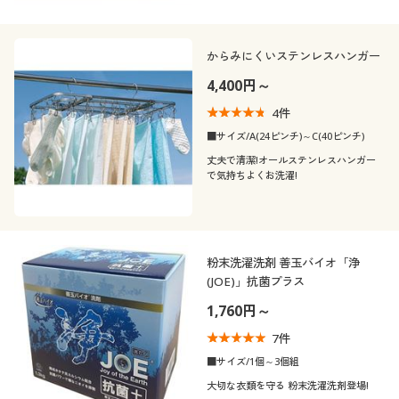
からみにくいステンレスハンガー
4,400円～
4
件
■サイズ/A(24ピンチ)～C(40ピンチ)
丈夫で清潔!オールステンレスハンガー
で気持ちよくお洗濯!
粉末洗濯洗剤 善玉バイオ「浄
(JOE)」抗菌プラス
1,760円～
7
件
■サイズ/1個～3個組
大切な衣類を守る 粉末洗濯洗剤登場!