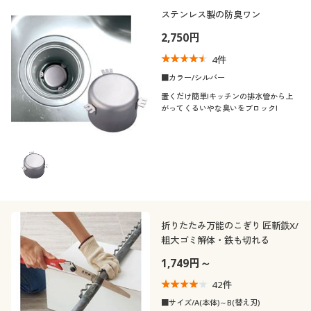
ステンレス製の防臭ワン
2,750円
4
件
■カラー/シルバー
置くだけ簡単!キッチンの排水管から上
がってくるいやな臭いをブロック!
折りたたみ万能のこぎり 匠斬鉄X/
粗大ゴミ解体・鉄も切れる
1,749円～
42
件
■サイズ/A(本体)～B(替え刃)