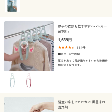
厚手の衣類も乾きやすいハンガー
(6本組)
1,639円
114
件
■カラー/2色展開
厚みがあって風が通りやすいから乾燥時
間が短くなります。
浴室の床をピカピカに! 風呂床の
洗浄剤