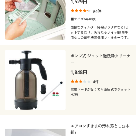
1,529円
94
件
■サイズ/A(40枚)
面倒なフィルター掃除がラクになる!セ
ットするだけ、汚れたらポイッ!簡単手
間なしの縦型洗濯機用フィルターです。
ポンプ式 ジェット泡洗浄クリーナ
ー
1,848円
4
件
電気コードがなくても蓄圧式でジェット
水圧!
エアコンすきまの汚れ落とし(2本
組)