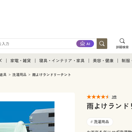
詳細検索
ズ
家電・雑貨
寝具・インテリア・家具
美容・健康
制服
て
ズ通販すべて
家電・雑貨すべて
寝具・インテリア・家具通販すべて
美容・健康通販すべ
制服
道具
洗濯用品
雨よけランドリーテント
ズファッション
家電
家具・収納
美容・健康・サプリ
制服
3件
ズ下着
キッチン・雑貨・日用品
寝具・ベッド
ジュ
雨よけランド
着
カーテン・ラグ・ファブリック
洗濯用品
#