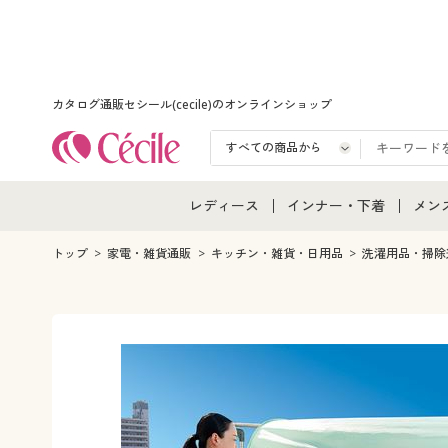
カタログ通販セシール(cecile)のオンラインショップ
レディース
インナー・下着
メン
レディース通販すべて
インナー・下着通販すべ
メン
トップ
家電・雑貨通販
キッチン・雑貨・日用品
洗濯用品・掃除
レディースファッション
女性下着
メン
女性下着
メンズ下着
メン
ジュニア・ティーンズ下