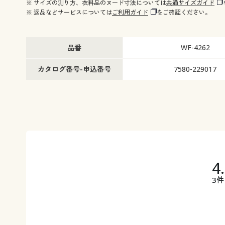
※ サイズの測り方、衣料品のヌード寸法については
共通サイズガイド
※ 返品などサービスについては
ご利用ガイド
をご確認ください。
品番
WF-4262
カタログ番号-申込番号
7580-229017
4
3件