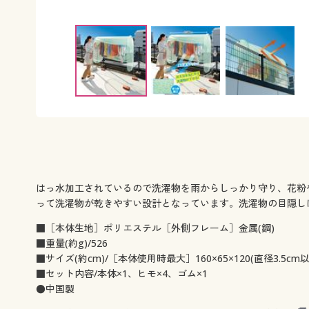
はっ水加工されているので洗濯物を雨からしっかり守り、花粉
って洗濯物が乾きやすい設計となっています。洗濯物の目隠し
■［本体生地］ポリエステル［外側フレーム］金属(鋼)
■重量(約g)/526
■サイズ(約cm)/［本体使用時最大］160×65×120(直径3.5
■セット内容/本体×1、ヒモ×4、ゴム×1
●中国製