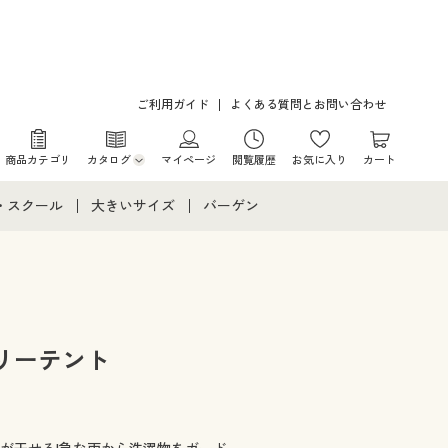
ご利用ガイド
よくある質問とお問い合わせ
商品カテゴリ
カタログ
マイページ
閲覧履歴
お気に入り
カート
カタログ・チラシからのご注文
・スクール
大きいサイズ
バーゲン
デジタルカタログ
て
・スクールすべて
大きいサイズ通販すべて
バーゲンセール
カタログ無料プレゼント
メント
・学生服
大きいサイズ レディース服
シークレットセール
ニア・ティーンズ下着
大きいサイズ レディース下着
リーテント
大きいサイズ メンズ