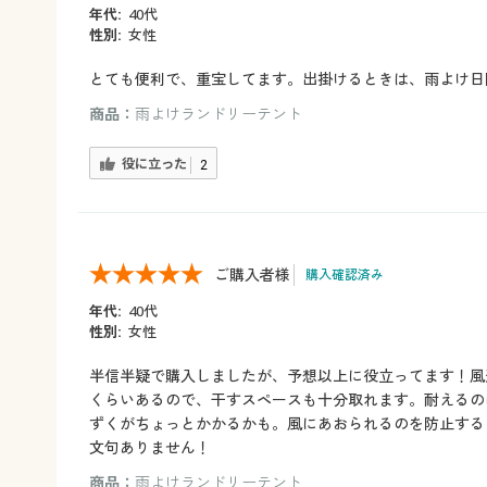
年代:
40代
性別:
女性
とても便利で、重宝してます。出掛けるときは、雨よけ日
商品：
雨よけランドリーテント
役に立った
2
ご購入者様
購入確認済み
年代:
40代
性別:
女性
半信半疑で購入しましたが、予想以上に役立ってます！風
くらいあるので、干すスペースも十分取れます。耐えるの
ずくがちょっとかかるかも。風にあおられるのを防止する
文句ありません！
商品：
雨よけランドリーテント