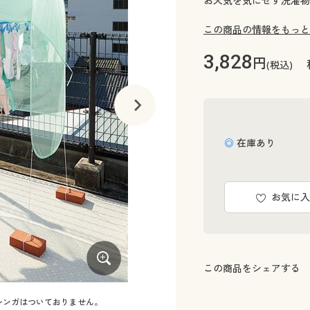
お天気を気にせず洗濯物
この商品の情報をもっと
3,828
円
(税込)
◎ 在庫あり
お気に入
この商品をシェアする
レンガはついておりません。
急な雨から洗濯物をガード!