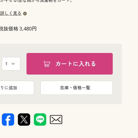
が干せる!急な雨から洗濯物をガード。
大きいサイズ 事務・制服
詳しく見る
税抜価格 3,480円
カートに入れる
りに追加
在庫・価格一覧
視線をカッ