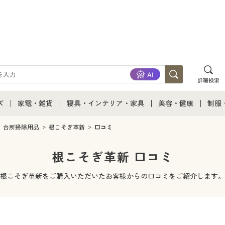
詳細検索
ズ
家電・雑貨
寝具・インテリア・家具
美容・健康
制服
て
ズ通販すべて
家電・雑貨すべて
寝具・インテリア・家具通販すべて
美容・健康通販すべ
制服
台所掃除用品
根こそぎ革新
口コミ
ズファッション
家電
家具・収納
美容・健康・サプリ
制服
根こそぎ革新 口コミ
ズ下着
キッチン・雑貨・日用品
寝具・ベッド
ジュ
根こそぎ革新をご購入いただいたお客様からの口コミをご紹介します。
着
カーテン・ラグ・ファブリック