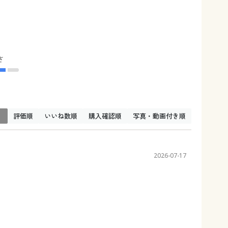
さ
↓
評価順
いいね数順
購入確認順
写真・動画付き順
2026-07-17