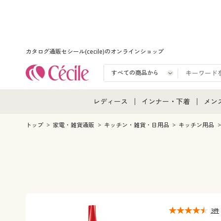
カタログ通販セシール(cecile)のオンラインショップ
レディース
インナー・下着
メン
レディース通販すべて
インナー・下着通販すべ
メン
トップ
家電・雑貨通販
キッチン・雑貨・日用品
キッチン用品
レディースファッション
女性下着
メン
女性下着
メンズ下着
メン
ジュニア・ティーンズ下
3件