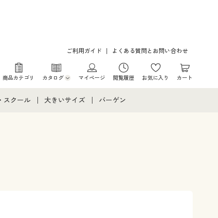
ご利用ガイド
よくある質問とお問い合わせ
商品カテゴリ
カタログ
マイページ
閲覧履歴
お気に入り
カート
カタログ・チラシからのご注文
・スクール
大きいサイズ
バーゲン
デジタルカタログ
て
・スクールすべて
大きいサイズ通販すべて
バーゲンセール
カタログ無料プレゼント
メント
・学生服
大きいサイズ レディース服
シークレットセール
ニア・ティーンズ下着
大きいサイズ レディース下着
大きいサイズ メンズ