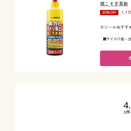
根こそぎ革新
1,1
30%OFF
セシールおすす
■サイズ/1個～2
4
3件