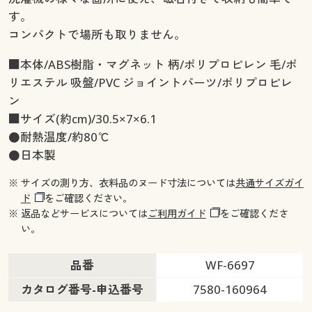
す。
コンパクトで場所も取りません。
■本体/ABS樹脂・マグネット 柄/ポリプロピレン 毛/ポ
リエステル 吸盤/PVC ジョイントパーツ/ポリプロピレ
ン
■サイズ(約cm)/30.5×7×6.1
●耐熱温度/約80℃
●日本製
※ サイズの測り方、衣料品のヌード寸法については
共通サイズガイ
ド
をご確認ください。
※ 返品などサービスについては
ご利用ガイド
をご確認くださ
い。
品番
WF-6697
カタログ番号-申込番号
7580-160964