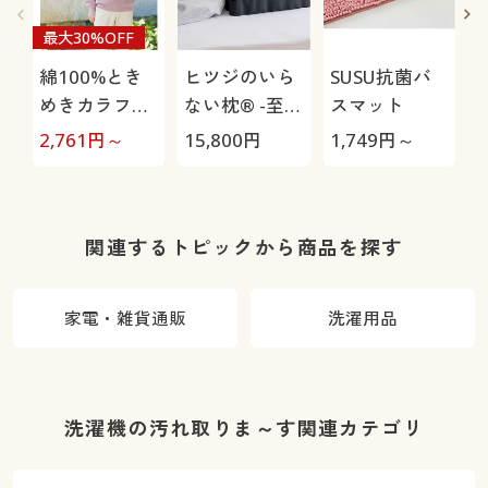
最大30%OFF
綿100%とき
ヒツジのいら
SUSU抗菌バ
めきカラフル
ない枕® -至
スマット
2
ニット
極-
2,761
円～
15,800
円
1,749
円～
関連するトピックから商品を探す
家電・雑貨通販
洗濯用品
洗濯機の汚れ取りま～す関連カテゴリ