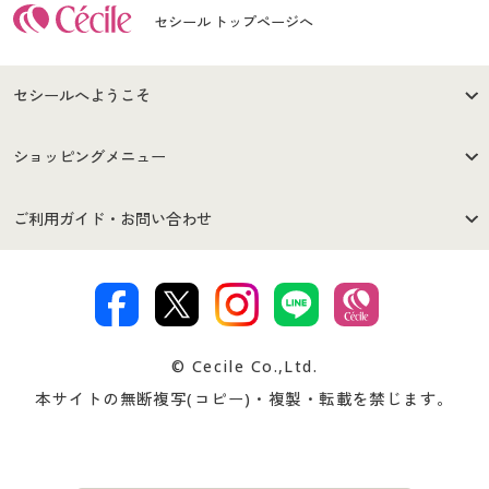
セシール トップページへ
セシールへようこそ
はじめての方へ
ご利用環境について
ショッピングメニュー
セシールご利用規約
プライバシーポリシー
商品カテゴリ
バーゲンセール
ご利用ガイド・お問い合わせ
特定商取引法に基づく表示
古物営業法に基づく表示
カタログ・チラシからのご注
デジタルカタログ
ご注文は
お届けは
文
著作権・商標について
会社案内
交換・返品は
お支払は
カタログ無料プレゼント
特集一覧
© Cecile Co.,Ltd.
会員登録・お客様情報変更に
お客様番号・パスワードをお
本サイトの無断複写(コピー)・複製・転載を禁じます。
プレゼント＆キャンペーン
サイトマップ
ついて
忘れの場合
サイズガイド
よくある質問とお問い合わせ