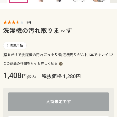
カタログ無料プレゼント
マイページ
会員メニュー
16件
閲覧履歴
マイページ
洗濯機の汚れ取りま～す
お気に入り
閲覧履歴
洗濯用品
#
サポート
擦るだけで洗濯機の汚れごっそり!洗濯機周りがこれ1本でキレイに!
お気に入り
ご利用ガイド
この商品の情報をもっと詳しく見る
サポート
1,408
円
税抜価格 1,280円
(税込)
よくある質問とお問い合わせ
ご利用ガイド
よくある質問とお問い合わせ
入荷未定です