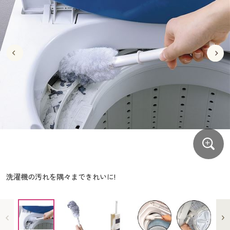
大きいサイズ
制服・スクールすべて
美容・健康・サプリメント
寝具・ベッド
制服・スクール
美容・健康通販すべて
家具・収納
キッチン・雑貨・日用品
バーゲン
大きいサイズ通販すべて
制服・学生服
カーテン・ラグ・ファブリック
大きいサイズ
制服・スクールすべて
美容・健康・サプリメント
寝具・ベッド
詳細検索
バーゲンセール
大きいサイズ レディース服
ジュニア・ティーンズ下着
バーゲン
大きいサイズ通販すべて
制服・学生服
カーテン・ラグ・ファブリック
商品カテゴリ一覧
シークレットセール
大きいサイズ レディース下着
詳細検索
バーゲンセール
大きいサイズ レディース服
ジュニア・ティーンズ下着
カタログ
大きいサイズ メンズ
商品カテゴリ一覧
シークレットセール
大きいサイズ レディース下着
カタログ・チラシからのご注文
カタログ
大きいサイズ 事務・制服
大きいサイズ メンズ
デジタルカタログ
カタログ・チラシからのご注文
洗濯機の汚れを隅々まできれいに!
大きいサイズ 事務・制服
カタログ無料プレゼント
デジタルカタログ
会員メニュー