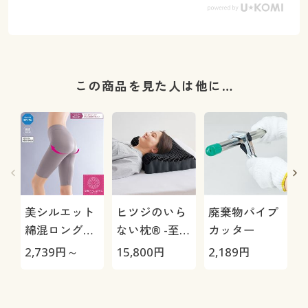
この商品を見た人は他に…
美シルエット
ヒツジのいら
廃棄物パイプ
綿混ロングガ
ない枕® -至
カッター
ードル(ミディ
極-
2,739
円～
15,800
円
2,189
円
2
アムタイプ・
股下約
26cm・ウエ