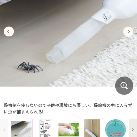
大きいサイズ
制服・スクールすべて
美容・健康・サプリメント
寝具・ベッド
制服・スクール
美容・健康通販すべて
家具・収納
キッチン・雑貨・日用品
バーゲン
大きいサイズ通販すべて
制服・学生服
カーテン・ラグ・ファブリック
大きいサイズ
制服・スクールすべて
美容・健康・サプリメント
寝具・ベッド
詳細検索
バーゲンセール
大きいサイズ レディース服
ジュニア・ティーンズ下着
バーゲン
大きいサイズ通販すべて
制服・学生服
カーテン・ラグ・ファブリック
商品カテゴリ一覧
シークレットセール
大きいサイズ レディース下着
詳細検索
バーゲンセール
大きいサイズ レディース服
ジュニア・ティーンズ下着
カタログ
大きいサイズ メンズ
商品カテゴリ一覧
シークレットセール
大きいサイズ レディース下着
カタログ・チラシからのご注文
カタログ
大きいサイズ 事務・制服
大きいサイズ メンズ
デジタルカタログ
カタログ・チラシからのご注文
殺虫剤を使わないので子供や環境にも優しい。掃除機の中に入らず
大きいサイズ 事務・制服
に虫が捕まえられる!
カタログ無料プレゼント
デジタルカタログ
会員メニュー