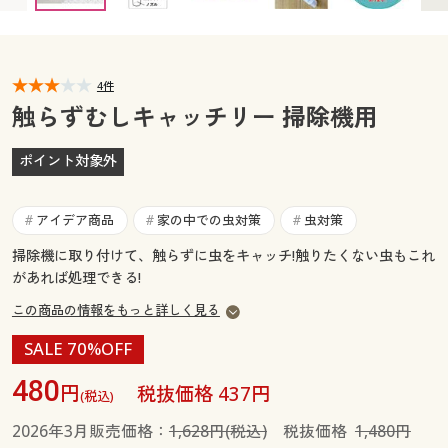
カタログ無料プレゼント
マイページ
会員メニュー
4件
閲覧履歴
マイページ
触らずむしキャッチリー 掃除機用
お気に入り
閲覧履歴
ポイント対象外
サポート
お気に入り
アイデア商品
家の中での虫対策
虫対策
#
#
#
ご利用ガイド
掃除機に取り付けて、触らずに虫をキャッチ!触りたくない虫もこれ
サポート
があれば処理できる!
よくある質問とお問い合わせ
ご利用ガイド
この商品の情報をもっと詳しく見る
SALE 70%OFF
よくある質問とお問い合わせ
480
円
税抜価格 437円
(税込)
2026年3月販売価格：
1,628円(税込)
税抜価格
1,480円