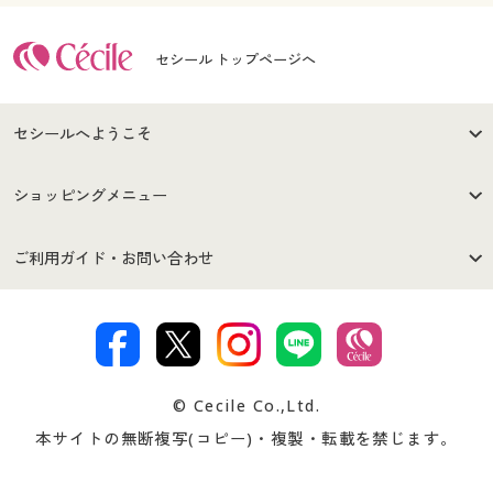
セシール トップページへ
セシールへようこそ
はじめての方へ
ご利用環境について
ショッピングメニュー
セシールご利用規約
プライバシーポリシー
商品カテゴリ
バーゲンセール
ご利用ガイド・お問い合わせ
特定商取引法に基づく表示
古物営業法に基づく表示
カタログ・チラシからのご注
デジタルカタログ
ご注文は
お届けは
文
著作権・商標について
会社案内
交換・返品は
お支払は
カタログ無料プレゼント
特集一覧
© Cecile Co.,Ltd.
会員登録・お客様情報変更に
お客様番号・パスワードをお
本サイトの無断複写(コピー)・複製・転載を禁じます。
プレゼント＆キャンペーン
サイトマップ
ついて
忘れの場合