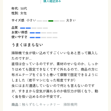
購入確認済み
年代:
50代
性別:
女性
サイズ感
小さい
大きい
品質
お買い得感
使いやすさ
うまくはまらない
掃除機で虫が吸い込めてすごくいいなあと思って購入し
たのですが…
直径は合っているのですが、素材のせいなのか、しっか
りはめても固定できなくてすぐ外れるので、商品の方に
布ガムテープをぐるりと巻いて摩擦で固定できるように
しました（若干マシになった程度ですが）
虫にはまだ遭遇していないので何とも言えないのです
が、すきまから空気が漏れるのか吸引力が弱くなり、動
く虫を吸い込めるのか不安です。
商品：
触らずむしキャッチリー 掃除機用