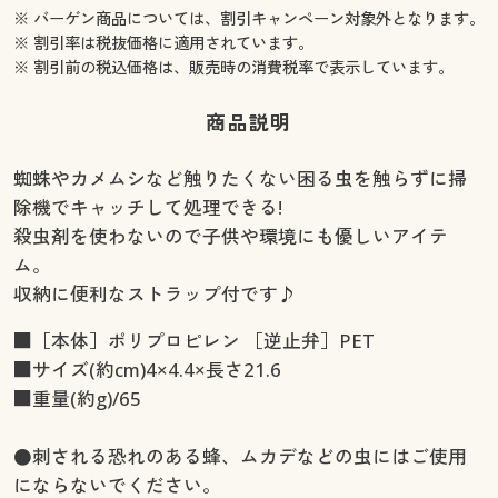
※ バーゲン商品については、割引キャンペーン対象外となります。
※ 割引率は税抜価格に適用されています。
※ 割引前の税込価格は、販売時の消費税率で表示しています。
商品説明
蜘蛛やカメムシなど触りたくない困る虫を触らずに掃
除機でキャッチして処理できる!
殺虫剤を使わないので子供や環境にも優しいアイテ
ム。
収納に便利なストラップ付です♪
■［本体］ポリプロピレン ［逆止弁］PET
■サイズ(約cm)4×4.4×長さ21.6
■重量(約g)/65
●刺される恐れのある蜂、ムカデなどの虫にはご使用
にならないでください。