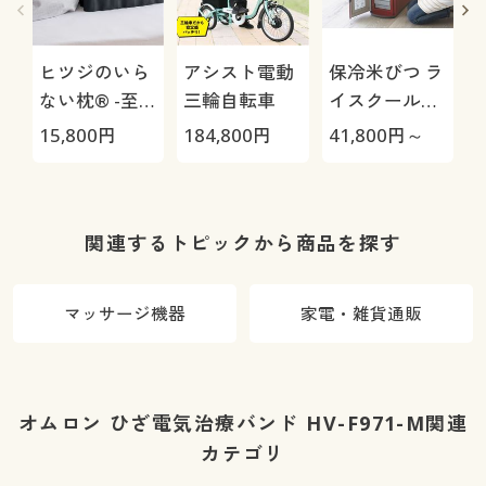
ヒツジのいら
アシスト電動
保冷米びつ ラ
ない枕® -至
三輪自転車
イスクール
極-
HRC-
15,800
円
184,800
円
41,800
円～
4
05S/HRC-10S
さ
関連するトピックから商品を探す
マッサージ機器
家電・雑貨通販
オムロン ひざ電気治療バンド HV-F971-M関連
カテゴリ