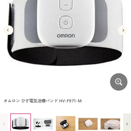
大きいサイズ
制服・スクールすべて
美容・健康・サプリメント
寝具・ベッド
制服・スクール
美容・健康通販すべて
家具・収納
キッチン・雑貨・日用品
バーゲン
大きいサイズ通販すべて
制服・学生服
カーテン・ラグ・ファブリック
大きいサイズ
制服・スクールすべて
美容・健康・サプリメント
寝具・ベッド
詳細検索
バーゲンセール
大きいサイズ レディース服
ジュニア・ティーンズ下着
バーゲン
大きいサイズ通販すべて
制服・学生服
カーテン・ラグ・ファブリック
商品カテゴリ一覧
シークレットセール
大きいサイズ レディース下着
詳細検索
バーゲンセール
大きいサイズ レディース服
ジュニア・ティーンズ下着
カタログ
大きいサイズ メンズ
商品カテゴリ一覧
シークレットセール
大きいサイズ レディース下着
カタログ・チラシからのご注文
カタログ
大きいサイズ 事務・制服
大きいサイズ メンズ
デジタルカタログ
カタログ・チラシからのご注文
オムロン ひざ電気治療バンド HV-F971-M
大きいサイズ 事務・制服
カタログ無料プレゼント
デジタルカタログ
会員メニュー