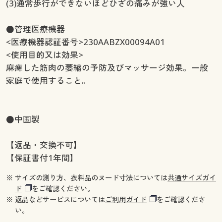
(3)通常歩行ができないほどひざの痛みが強い人
●管理医療機器
<医療機器認証番号>230AABZX00094A01
<使用目的又は効果>
麻痺した筋肉の萎縮の予防及びマッサージ効果。一般
家庭で使用すること。
●中国製
【返品・交換不可】
【保証書付1年間】
※ サイズの測り方、衣料品のヌード寸法については
共通サイズガイ
ド
をご確認ください。
※ 返品などサービスについては
ご利用ガイド
をご確認くださ
い。