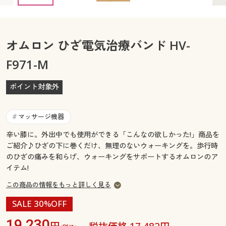
カタログ無料プレゼント
マイページ
会員メニュー
オムロン ひざ電気治療バンド HV-
閲覧履歴
マイページ
F971-M
お気に入り
閲覧履歴
ポイント対象外
サポート
お気に入り
マッサージ機器
#
ご利用ガイド
サポート
辛い膝に。外出中でも使用ができる「こんなの欲しかった!」商品を
ご紹介♪ひざの下に巻くだけ、無理のないウォーキングを。歩行時
よくある質問とお問い合わせ
ご利用ガイド
のひざの痛みを和らげ、ウォーキングをサポートするオムロンのア
イテム!
よくある質問とお問い合わせ
この商品の情報をもっと詳しく見る
SALE 30%OFF
19,230