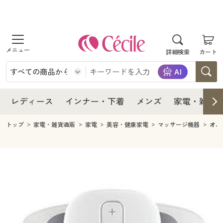
商品を探す
レディース
商品を探す
詳細検索
カート
インナー・下着
レディース通販すべて
レディース
メンズ
インナー・下着通販すべて
レディースファッション
インナー・下着
レディース通販すべて
レディース
インナー・下着
メンズ
家電・雑貨
家電・雑貨
メンズ通販すべて
女性下着
女性下着
メンズ
インナー・下着通販すべて
レディースファッション
トップ
家電・雑貨通販
家電
美容・健康家電
マッサージ機器
オム
寝具・インテリア・家具
家電・雑貨すべて
メンズファッション
メンズ下着
家電・雑貨
メンズ通販すべて
女性下着
女性下着
美容・健康
寝具・インテリア・家具通販すべて
家電
メンズ下着
ジュニア・ティーンズ下着
寝具・インテリア・家具
家電・雑貨すべて
メンズファッション
メンズ下着
制服・スクール
美容・健康通販すべて
家具・収納
キッチン・雑貨・日用品
美容・健康
寝具・インテリア・家具通販すべて
家電
メンズ下着
ジュニア・ティーンズ下着