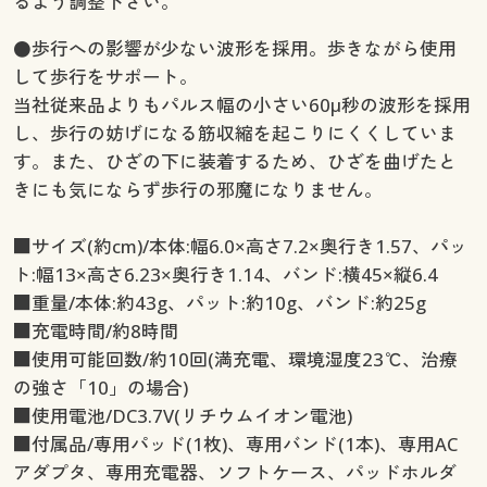
るよう調整下さい。
●歩行への影響が少ない波形を採用。歩きながら使用
して歩行をサポート。
当社従来品よりもパルス幅の小さい60μ秒の波形を採用
し、歩行の妨げになる筋収縮を起こりにくくしていま
す。また、ひざの下に装着するため、ひざを曲げたと
きにも気にならず歩行の邪魔になりません。
■サイズ(約cm)/本体:幅6.0×高さ7.2×奥行き1.57、パッ
ト:幅13×高さ6.23×奥行き1.14、バンド:横45×縦6.4
■重量/本体:約43g、パット:約10g、バンド:約25g
■充電時間/約8時間
■使用可能回数/約10回(満充電、環境湿度23℃、治療
の強さ「10」の場合)
■使用電池/DC3.7V(リチウムイオン電池)
■付属品/専用パッド(1枚)、専用バンド(1本)、専用AC
アダプタ、専用充電器、ソフトケース、パッドホルダ