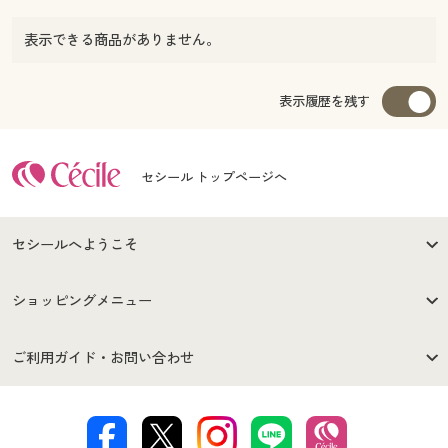
表示できる商品がありません。
表示履歴を残す
セシール トップページへ
セシールへようこそ
はじめての方へ
ご利用環境について
ショッピングメニュー
セシールご利用規約
プライバシーポリシー
商品カテゴリ
バーゲンセール
ご利用ガイド・お問い合わせ
特定商取引法に基づく表示
古物営業法に基づく表示
カタログ・チラシからのご注
デジタルカタログ
ご注文は
お届けは
文
著作権・商標について
会社案内