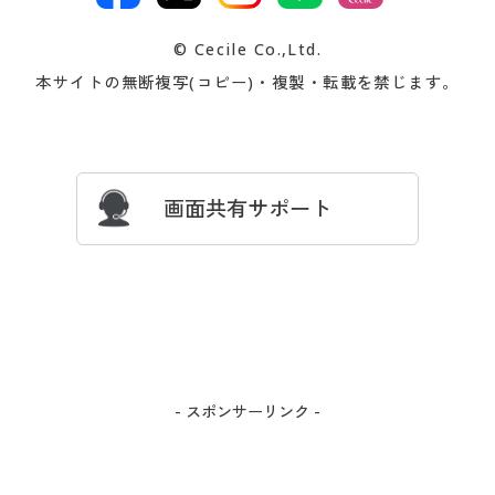
交換・返品は
お支払は
カタログ無料プレゼント
特集一覧
© Cecile Co.,Ltd.
会員登録・お客様情報変更に
お客様番号・パスワードをお
本サイトの無断複写(コピー)・複製・転載を禁じます。
プレゼント＆キャンペーン
サイトマップ
ついて
忘れの場合
サイズガイド
よくある質問とお問い合わせ
画面共有サポート
- スポンサーリンク -
カートに入れる