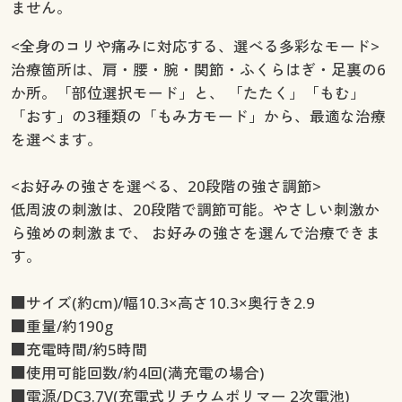
ません。
<全身のコリや痛みに対応する、選べる多彩なモード>
治療箇所は、肩・腰・腕・関節・ふくらはぎ・足裏の6
か所。「部位選択モード」と、 「たたく」「もむ」
「おす」の3種類の「もみ方モード」から、最適な治療
を選べます。
<お好みの強さを選べる、20段階の強さ調節>
低周波の刺激は、20段階で調節可能。やさしい刺激か
ら強めの刺激まで、 お好みの強さを選んで治療できま
す。
■サイズ(約cm)/幅10.3×高さ10.3×奥行き2.9
■重量/約190g
■充電時間/約5時間
■使用可能回数/約4回(満充電の場合)
■電源/DC3.7V(充電式リチウムポリマー 2次電池)