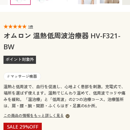
カタログ無料プレゼント
マイページ
会員メニュー
閲覧履歴
1件
マイページ
オムロン 温熱低周波治療器 HV-F321-
お気に入り
BW
閲覧履歴
サポート
ポイント対象外
お気に入り
ご利用ガイド
サポート
マッサージ機器
#
よくある質問とお問い合わせ
温熱と低周波で、血行を促進し、心地よく患部を刺激。充電式で、
ご利用ガイド
場所を選ばず使えます。温熱でじんわり温めて、低周波でコリや痛
みを緩和。「温治療」と「低周波」の2つの治療コース。治療箇所
よくある質問とお問い合わせ
は、肩・腰・腕・関節・ふくらはぎ・足裏の6か所。
この商品の情報をもっと詳しく見る
SALE 29%OFF