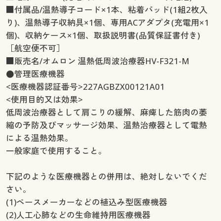
■付属品/温熱導子コード×1本、粘着パッド(1組2枚入
り)、温熱導子収納具×1個、専用ACアダプタ(充電用×1
個)、収納ケース×1個、取扱説明書(品質保証書付き)
［航空便不可］
■販売名/オムロン 温熱低周波治療器HV-F321-M
●管理医療機器
<医療機器認証番号>227AGBZX00121A01
<使用目的又は効果>
低周波治療器として肩こりの緩解、麻痺した筋肉の萎
縮の予防及びマッサージ効果、温熱治療器として電熱
による温熱効果。
一般家庭で使用すること。
下記のような医療機器との併用は、絶対しないでくだ
さい。
(1)ペースメーカーなどの植込み型医療機器
(2)人工心肺などの生命維持用医療機器