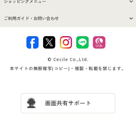
はじめての方へ
ご利用環境について
ショッピングメニュー
セシールご利用規約
プライバシーポリシー
商品カテゴリ
バーゲンセール
ご利用ガイド・お問い合わせ
特定商取引法に基づく表示
古物営業法に基づく表示
カタログ・チラシからのご注
デジタルカタログ
ご注文は
お届けは
文
著作権・商標について
会社案内
交換・返品は
お支払は
カタログ無料プレゼント
特集一覧
© Cecile Co.,Ltd.
会員登録・お客様情報変更に
お客様番号・パスワードをお
本サイトの無断複写(コピー)・複製・転載を禁じます。
プレゼント＆キャンペーン
サイトマップ
ついて
忘れの場合
サイズガイド
よくある質問とお問い合わせ
画面共有サポート