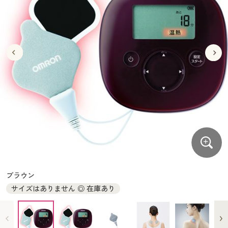
大きいサイズ
制服・スクールすべて
美容・健康・サプリメント
寝具・ベッド
制服・スクール
美容・健康通販すべて
家具・収納
キッチン・雑貨・日用品
バーゲン
大きいサイズ通販すべて
制服・学生服
カーテン・ラグ・ファブリック
大きいサイズ
制服・スクールすべて
美容・健康・サプリメント
寝具・ベッド
詳細検索
バーゲンセール
大きいサイズ レディース服
ジュニア・ティーンズ下着
バーゲン
大きいサイズ通販すべて
制服・学生服
カーテン・ラグ・ファブリック
商品カテゴリ一覧
シークレットセール
大きいサイズ レディース下着
詳細検索
バーゲンセール
大きいサイズ レディース服
ジュニア・ティーンズ下着
カタログ
大きいサイズ メンズ
商品カテゴリ一覧
シークレットセール
大きいサイズ レディース下着
カタログ・チラシからのご注文
カタログ
大きいサイズ 事務・制服
大きいサイズ メンズ
デジタルカタログ
カタログ・チラシからのご注文
ブラウン
大きいサイズ 事務・制服
サイズはありません ◎ 在庫あり
カタログ無料プレゼント
デジタルカタログ
会員メニュー