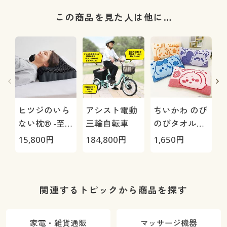
この商品を見た人は他に…
ヒツジのいら
アシスト電動
ちいかわ のび
ない枕® -至
三輪自転車
のびタオル地
極-
枕カバー
H
15,800
円
184,800
円
1,650
円
4
0
関連するトピックから商品を探す
家電・雑貨通販
マッサージ機器