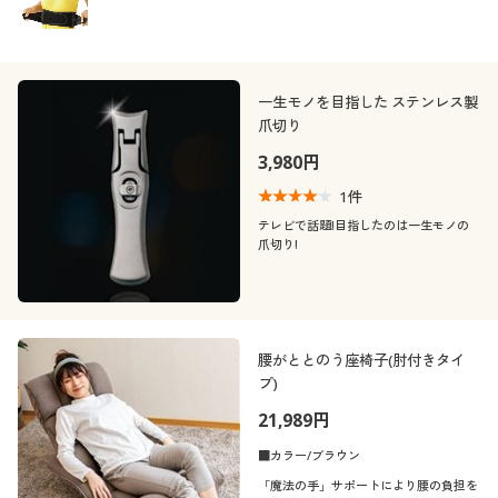
一生モノを目指した ステンレス製
爪切り
3,980円
1
件
テレビで話題!目指したのは一生モノの
爪切り!
腰がととのう座椅子(肘付きタイ
プ)
21,989円
■カラー/ブラウン
「魔法の手」サポートにより腰の負担を