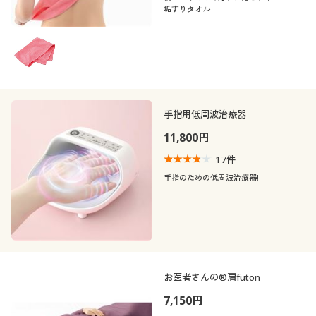
垢すりタオル
手指用低周波治療器
11,800円
17
件
手指のための低周波治療器!
お医者さんの®肩futon
7,150円