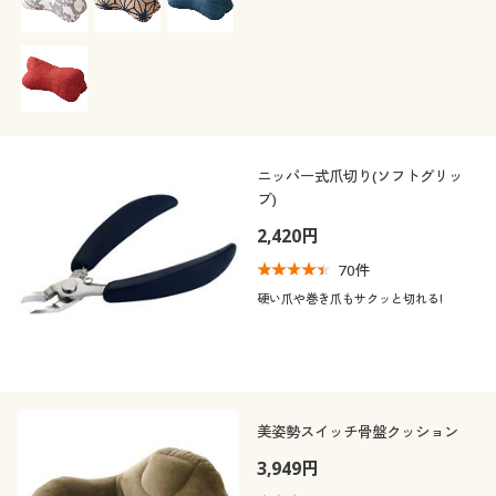
ニッパー式爪切り(ソフトグリッ
プ)
2,420円
70
件
硬い爪や巻き爪もサクッと切れる!
美姿勢スイッチ骨盤クッション
3,949円