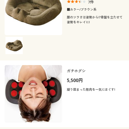
7
件
■カラー/ブラウン系
腰のツラさは姿勢から!?骨盤を立たせて
姿勢をキレイに!
ガチホグシ
5,500円
凝り固まった筋肉を一気にほぐす!