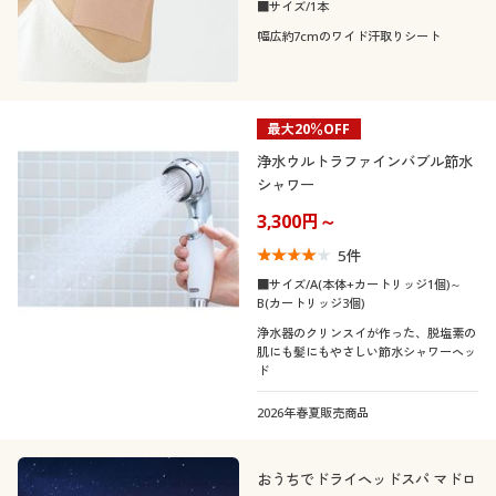
■サイズ/1本
幅広約7cmのワイド汗取りシート
最大20％OFF
浄水ウルトラファインバブル節水
シャワー
3,300円～
5
件
■サイズ/A(本体+カートリッジ1個)～
B(カートリッジ3個)
浄水器のクリンスイが作った、脱塩素の
肌にも髪にもやさしい節水シャワーヘッ
ド
2026年春夏販売商品
おうちでドライヘッドスパ マドロ