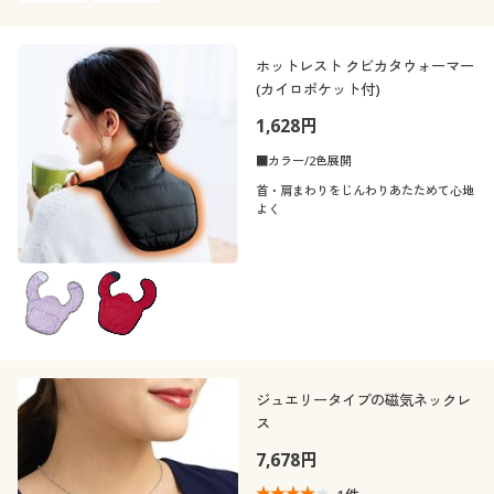
ホットレスト クビカタウォーマー
(カイロポケット付)
1,628円
■カラー/2色展開
首・肩まわりをじんわりあたためて心地
よく
ジュエリータイプの磁気ネックレ
ス
7,678円