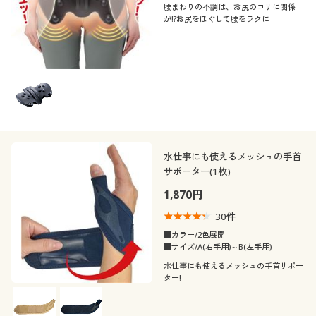
腰まわりの不調は、お尻のコリに関係
が!?お尻をほぐして腰をラクに
水仕事にも使えるメッシュの手首
サポーター(1枚)
1,870円
30
件
■カラー/2色展開
■サイズ/A(右手用)～B(左手用)
水仕事にも使えるメッシュの手首サポー
ター!