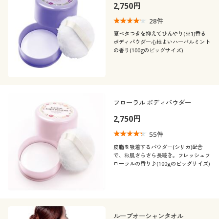
カタログ無料プレゼント
2,750円
(2〜2.9)
28
件
会員メニュー
夏ベタつきを抑えてひんやり(※1)香る
レディースサ
M
L
LL
ボディパウダー心地よいハーバルミント
イズ
マイページ
の香り(100gのビッグサイズ)
カラー
閲覧履歴
フローラル ボディパウダー
お気に入り
2,750円
サポート
55
件
皮脂を吸着するパウダー(シリカ)配合
こだわり条件
ご利用ガイド
素材
で、お肌さらさら長続き。フレッシュフ
で絞り込む
ローラルの香り♪(100gのビッグサイズ)
よくある質問とお問い合わせ
機能・特徴
ナイロン
コットン・綿100
シーン
ウォッシャブル(洗
ストレッチ
シルク
える)
ループオーシャンタオル