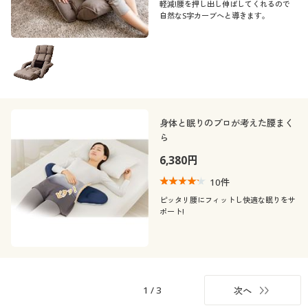
軽減!腰を押し出し伸ばしてくれるので
自然なS字カーブへと導きます。
身体と眠りのプロが考えた腰まく
ら
6,380円
10
件
ピッタリ腰にフィットし快適な眠りをサ
ポート!
1
/
3
次へ