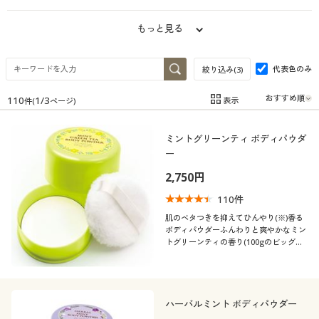
制服・スクール
美容・健康通販すべて
家具・収納
キッチン・雑貨・日用品
もっと見る
大きいサイズ
制服・スクールすべて
美容・健康・サプリメント
寝具・ベッド
代表色のみ
絞り込み(
3
)
バーゲン
大きいサイズ通販すべて
制服・学生服
カーテン・ラグ・ファブリック
110
1
/
3
表示
件(
ページ)
在庫
在庫のある商品のみ表示
詳細検索
バーゲンセール
大きいサイズ レディース服
ジュニア・ティーンズ下着
ミントグリーンティ ボディパウダ
カテゴリ
ー
商品カテゴリ一覧
シークレットセール
大きいサイズ レディース下着
2,750円
110
件
カタログ
大きいサイズ メンズ
肌のベタつきを抑えてひんやり(※)香る
ボディパウダーふんわりと爽やかなミン
カタログ・チラシからのご注文
口コミ
トグリーンティの香り(100gのビッグサ
(5)
大きいサイズ 事務・制服
イズ)
(4〜4.9)
デジタルカタログ
ハーバルミント ボディパウダー
(3〜3.9)