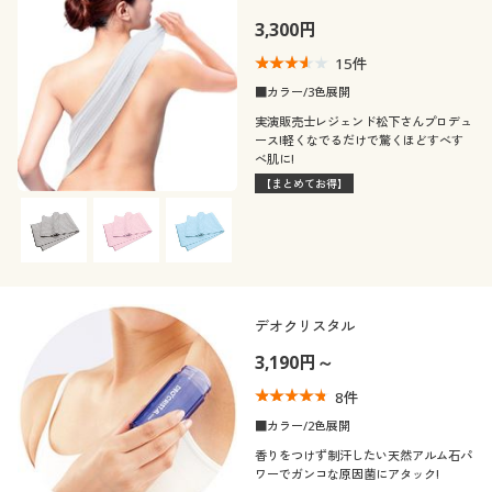
テイスト
スポーツ
3,300円
ＵＶカット・紫外線
消臭
15
件
着用感
対策
カジュアル
■カラー/3色展開
実演販売士レジェンド松下さんプロデュ
年代
レギュラー
冷感・涼感
ース!軽くなでるだけで驚くほどすべす
べ肌に!
シーズン
20代
30代
【まとめてお得】
価格
夏
秋
～
円
絞込
40代
50代
春
冬
60代
デオクリスタル
閉じる
3,190円～
8
件
■カラー/2色展開
香りをつけず制汗したい天然アルム石パ
ワーでガンコな原因菌にアタック!