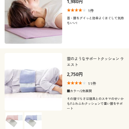
1,980円
1
件
首・腰をグイっと効率よくほぐして気持
ちいい!
雲のようなサポートクッション ウ
エスト
2,750円
11
件
■カラー/2色展開
その寝づらさは寝具とのスキマのせいか
も!?ふわふわクッションで重い腰をサポ
ート