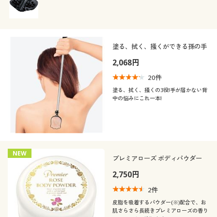
塗る、拭く、掻くができる孫の手
2,068円
20
件
塗る、拭く、掻くの3役!手が届かない背
中の悩みにこれ一本!
NEW
プレミアローズ ボディパウダー
2,750円
2
件
皮脂を吸着するパウダー(※)配合で、お
肌さらさら長続きプレミアローズの香り