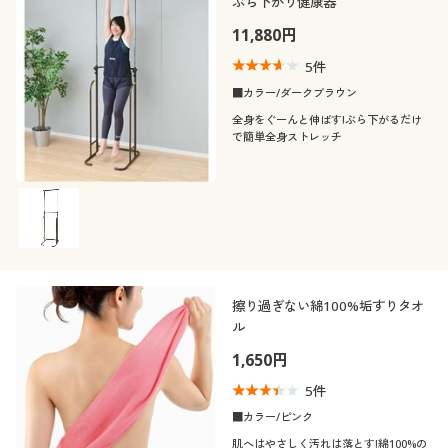
ぶら下がり健康器
11,880円
5
件
■カラー/ダークブラウン
全身をぐーんと伸ばす!ぶら下がるだけ
で簡単全身ストレッチ
擦り過ぎない綿100%垢すりタオ
ル
1,650円
5
件
■カラー/ピンク
肌へはやさしく汚れは落とす!綿100%の