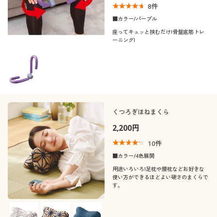
8
件
■カラー/パープル
座ってキュッと挟むだけ!骨盤底筋トレ
ーニング!
くつろぎほねまくら
2,200円
10
件
■カラー/4色展開
用途いろいろ!足枕や腰枕などお好きな
使い方ができるほどよい硬さのまくらで
す。