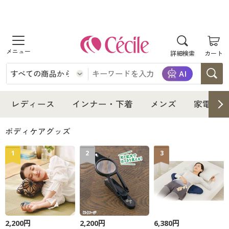
商品を探す
詳細検索
カート
レディース
インナー・下着
レディース通販すべて
レディース
インナー・下着
メンズ
家電・雑
メンズ
インナー・下着通販すべて
レディースファッション
ボディケアグッズ
家電・雑貨
1
2
3
メンズ通販すべて
女性下着
女性下着
寝具・インテリア・家具
家電・雑貨すべて
メンズファッション
メンズ下着
美容・健康
寝具・インテリア・家具通販すべて
家電
メンズ下着
ジュニア・ティーンズ下着
2,200円
2,200円
6,380円