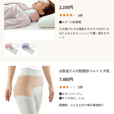
2,200円
4
件
■カラー/2色展開
その寝づらさは寝具とのスキマのせいか
も!? ふわふわクッションで重い首をサポ
ート
お医者さんの股関節ベルト ピタ肌
7,480円
3
件
■カラー/ベージュ
■サイズ/M-L～L-LL
股関節、ふともも付け根の違和感に