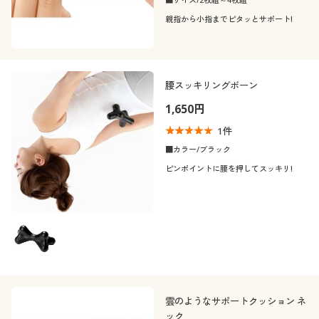
親指から小指までピタッとサポート!
腰スッキリングボーン
1,650円
1
件
■カラー/ブラック
ピンポイントに腰を押してスッキリ!
雲のようなサポートクッション ネ
ック