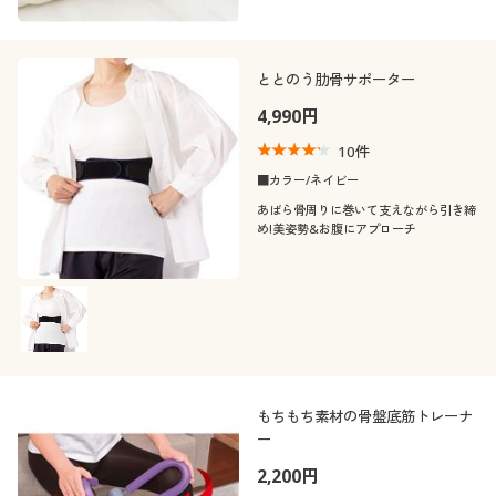
ととのう肋骨サポーター
4,990円
10
件
■カラー/ネイビー
あばら骨周りに巻いて支えながら引き締
め!美姿勢&お腹にアプローチ
もちもち素材の骨盤底筋トレーナ
ー
2,200円