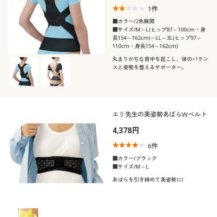
1
件
■カラー/2色展開
■サイズ/M～L(ヒップ87～100cm・身
長154～162cm)～LL～3L(ヒップ97～
110cm・身長154～162cm)
丸まりがちな背中を起こし、体のバラン
スと姿勢を整えるサポーター。
エリ先生の美姿勢あばらWベルト
4,378円
6
件
■カラー/ブラック
■サイズ/M～L
あばらを引き締めて美姿勢に!