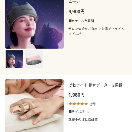
ムーン
9,900円
■カラー/2色展開
サロン気分をご自宅で!お家でドライヘ
ッドスパ
ばねナイト 指サポーター 2個組
1,980円
2
件
■サイズ/S～L
就寝中のばね指対策!