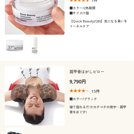
1
件
■カラー/2色展開
■サイズ/1個
【Quick Beauty(QB)】気になる臭いを
トータルケア
肩甲骨はがしピロー
9,790円
15
件
■カラー/ブラック
寝て揺れるだけ!カチコチの背中・肩甲
骨をほぐす!