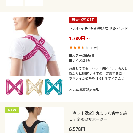
最大10％OFF
ユルレッチ ゆる伸び肩甲骨バンド
1,780円～
17
件
■カラー/3色展開
■サイズ/2本組
意識しててもついつい猫背に、、そんな
あなたに!調節いらずの、装着するだけ
でキレイな姿勢を目指せるアイテム♪
2026年春夏販売商品
NEW
【ネット限定】丸まった背中を起
こす姿勢のサポーター
6,578円