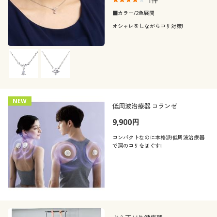
1
件
■カラー/2色展開
オシャレをしながらコリ対策!
NEW
低周波治療器 コランゼ
9,900円
コンパクトなのに本格派!低周波治療器
で肩のコリをほぐす!