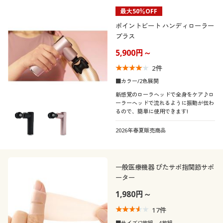
最大50％OFF
ポイントビート ハンディローラー
プラス
5,900円～
2
件
■カラー/2色展開
新感覚のローラヘッドで全身をケア♪ロ
ーラーヘッドで流れるように振動が伝わ
るので、簡単に使用できます!
2026年春夏販売商品
一般医療機器 ぴたサポ指関節サポ
ーター
1,980円～
17
件
■サイズ/2枚組～4枚組