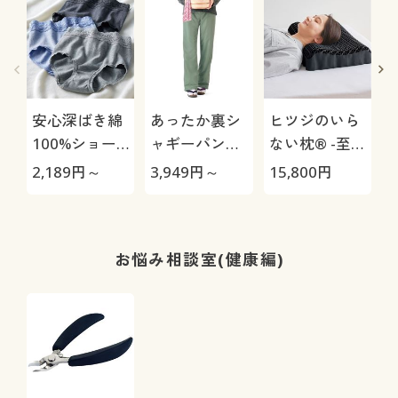
安心深ばき綿
あったか裏シ
ヒツジのいら
100%ショー
ャギーパンツ
ない枕® -至
ツ・色違い3
(防寒パンツ・
極-
2,189
円～
3,949
円～
15,800
円
2
枚組(やわらか
お散歩パン
レース・はき
ツ・ペットの
こみ丈深め)
毛が付きにく
い・人気商
お悩み相談室(健康編)
品・選べる股
下展開・節電
対策)