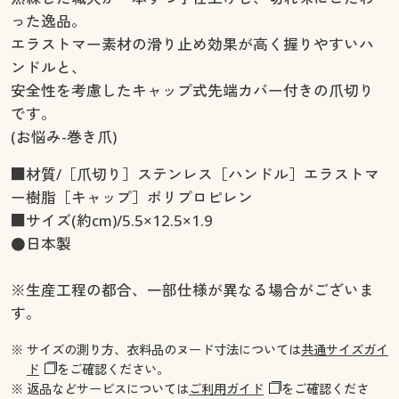
った逸品。
エラストマー素材の滑り止め効果が高く握りやすいハ
ンドルと、
安全性を考慮したキャップ式先端カバー付きの爪切り
です。
(お悩み-巻き爪)
■材質/［爪切り］ステンレス［ハンドル］エラストマ
ー樹脂［キャップ］ポリプロピレン
■サイズ(約cm)/5.5×12.5×1.9
●日本製
※生産工程の都合、一部仕様が異なる場合がございま
す。
※ サイズの測り方、衣料品のヌード寸法については
共通サイズガイ
ド
をご確認ください。
※ 返品などサービスについては
ご利用ガイド
をご確認くださ