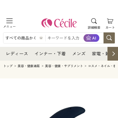
商品を探す
レディース
商品を探す
詳細検索
カート
インナー・下着
レディース通販すべて
レディース
メンズ
インナー・下着通販すべて
レディースファッション
インナー・下着
レディース通販すべて
レディース
インナー・下着
メンズ
家電・雑貨
家電・雑貨
メンズ通販すべて
女性下着
女性下着
メンズ
インナー・下着通販すべて
レディースファッション
トップ
美容・健康通販
美容・健康・サプリメント
コスメ・ネイル・香
寝具・インテリア・家具
家電・雑貨すべて
メンズファッション
メンズ下着
家電・雑貨
メンズ通販すべて
女性下着
女性下着
美容・健康
寝具・インテリア・家具通販すべて
家電
メンズ下着
ジュニア・ティーンズ下着
寝具・インテリア・家具
家電・雑貨すべて
メンズファッション
メンズ下着
制服・スクール
美容・健康通販すべて
家具・収納
キッチン・雑貨・日用品
美容・健康
寝具・インテリア・家具通販すべて
家電
メンズ下着
ジュニア・ティーンズ下着