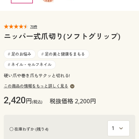
カタログ無料プレゼント
マイページ
会員メニュー
70件
閲覧履歴
マイページ
ニッパー式爪切り(ソフトグリップ)
お気に入り
閲覧履歴
足のお悩み
足の美と健康をまもる
#
#
サポート
ネイル・セルフネイル
#
お気に入り
ご利用ガイド
硬い爪や巻き爪もサクッと切れる!
サポート
この商品の情報をもっと詳しく見る
よくある質問とお問い合わせ
ご利用ガイド
2,420
円
税抜価格 2,200円
(税込)
よくある質問とお問い合わせ
○ 在庫わずか (残り4)