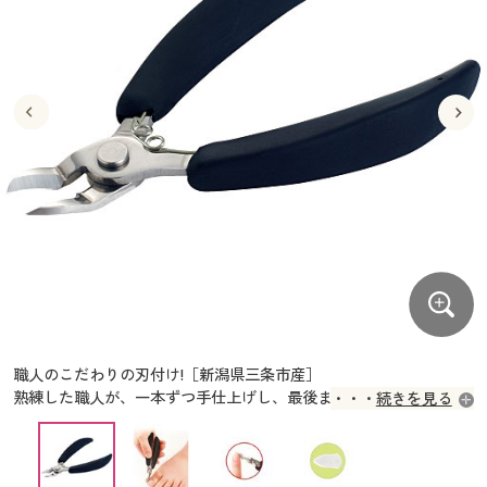
大きいサイズ
制服・スクールすべて
美容・健康・サプリメント
寝具・ベッド
制服・スクール
美容・健康通販すべて
家具・収納
キッチン・雑貨・日用品
バーゲン
大きいサイズ通販すべて
制服・学生服
カーテン・ラグ・ファブリック
大きいサイズ
制服・スクールすべて
美容・健康・サプリメント
寝具・ベッド
詳細検索
バーゲンセール
大きいサイズ レディース服
ジュニア・ティーンズ下着
バーゲン
大きいサイズ通販すべて
制服・学生服
カーテン・ラグ・ファブリック
商品カテゴリ一覧
シークレットセール
大きいサイズ レディース下着
詳細検索
バーゲンセール
大きいサイズ レディース服
ジュニア・ティーンズ下着
カタログ
大きいサイズ メンズ
商品カテゴリ一覧
シークレットセール
大きいサイズ レディース下着
カタログ・チラシからのご注文
カタログ
大きいサイズ 事務・制服
大きいサイズ メンズ
デジタルカタログ
カタログ・チラシからのご注文
職人のこだわりの刃付け!［新潟県三条市産］
大きいサイズ 事務・制服
熟練した職人が、一本ずつ手仕上げし、最後まで切れ味にこだわっ
続きを見る
カタログ無料プレゼント
ています!
デジタルカタログ
会員メニュー