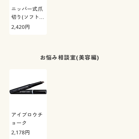
ニッパー式爪
切り(ソフトグ
リップ)
2,420
円
お悩み相談室(美容編)
アイブロウチ
ョーク
2,178
円