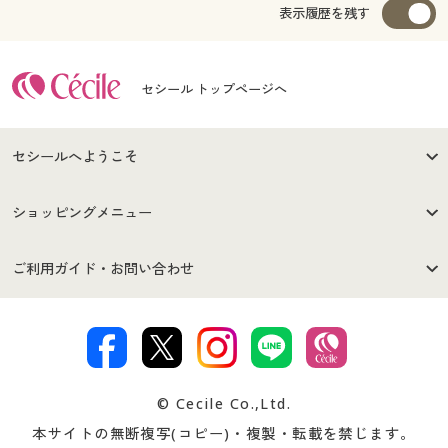
表示履歴を残す
セシール トップページへ
セシールへようこそ
はじめての方へ
ご利用環境について
ショッピングメニュー
セシールご利用規約
プライバシーポリシー
商品カテゴリ
バーゲンセール
ご利用ガイド・お問い合わせ
特定商取引法に基づく表示
古物営業法に基づく表示
カタログ・チラシからのご注
デジタルカタログ
ご注文は
お届けは
文
著作権・商標について
会社案内
交換・返品は
お支払は
カタログ無料プレゼント
特集一覧
© Cecile Co.,Ltd.
会員登録・お客様情報変更に
お客様番号・パスワードをお
本サイトの無断複写(コピー)・複製・転載を禁じます。
プレゼント＆キャンペーン
サイトマップ
ついて
忘れの場合