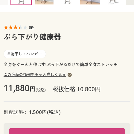
カタログ無料プレゼント
マイページ
会員メニュー
閲覧履歴
5件
マイページ
ぶら下がり健康器
お気に入り
閲覧履歴
物干し・ハンガー
#
サポート
お気に入り
全身をぐーんと伸ばす!ぶら下がるだけで簡単全身ストレッチ
ご利用ガイド
この商品の情報をもっと詳しく見る
サポート
11,880
円
税抜価格 10,800円
よくある質問とお問い合わせ
(税込)
ご利用ガイド
よくある質問とお問い合わせ
別配送料 :
1,500
円(税込)