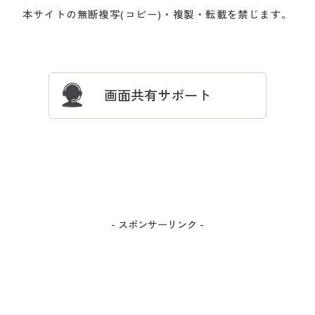
会員登録・お客様情報変更に
お客様番号・パスワードをお
本サイトの無断複写(コピー)・複製・転載を禁じます。
プレゼント＆キャンペーン
サイトマップ
ついて
忘れの場合
サイズガイド
よくある質問とお問い合わせ
画面共有サポート
- スポンサーリンク -