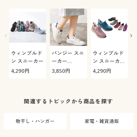
ウィンブルド
パンジー スニ
ウィンブルド
ン スニーカー
ーカー
ン スニーカー
(PS1391)
(軽量)
(
4,290
円
3,850
円
4,290
円
7
関連するトピックから商品を探す
物干し・ハンガー
家電・雑貨通販