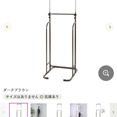
大きいサイズ
制服・スクールすべて
美容・健康・サプリメント
寝具・ベッド
制服・スクール
美容・健康通販すべて
家具・収納
キッチン・雑貨・日用品
バーゲン
大きいサイズ通販すべて
制服・学生服
カーテン・ラグ・ファブリック
大きいサイズ
制服・スクールすべて
美容・健康・サプリメント
寝具・ベッド
詳細検索
バーゲンセール
大きいサイズ レディース服
ジュニア・ティーンズ下着
バーゲン
大きいサイズ通販すべて
制服・学生服
カーテン・ラグ・ファブリック
商品カテゴリ一覧
シークレットセール
大きいサイズ レディース下着
詳細検索
バーゲンセール
大きいサイズ レディース服
ジュニア・ティーンズ下着
カタログ
大きいサイズ メンズ
商品カテゴリ一覧
シークレットセール
大きいサイズ レディース下着
カタログ・チラシからのご注文
カタログ
大きいサイズ 事務・制服
大きいサイズ メンズ
デジタルカタログ
カタログ・チラシからのご注文
ダークブラウン
大きいサイズ 事務・制服
サイズはありません ◎ 在庫あり
カタログ無料プレゼント
デジタルカタログ
会員メニュー