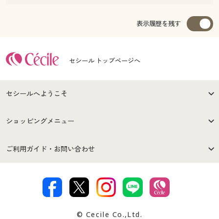
表示履歴を残す
セシール トップページへ
セシールへようこそ
はじめての方へ
ご利用環境について
ショッピングメニュー
セシールご利用規約
プライバシーポリシー
商品カテゴリ
バーゲンセール
ご利用ガイド・お問い合わせ
特定商取引法に基づく表示
古物営業法に基づく表示
カタログ・チラシからのご注
デジタルカタログ
ご注文は
お届けは
文
著作権・商標について
会社案内
交換・返品は
お支払は
カタログ無料プレゼント
特集一覧
© Cecile Co.,Ltd.