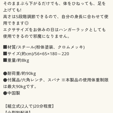
そのままぶら下がるだけでも、体をひねっても、足を
上げても!
高さは5段階調節できるので、自分の身長に合わせて使
用できます◎
エクササイズをお休みの日はハンガーラックとしても
使用できるので邪魔になりません。
■材質/スチール(粉体塗装、クロムメッキ)
■サイズ(約cm)/56×65×180～220
■重量/約8kg
●耐荷重/約90kg
●付属品/六角レンチ、スパナ ※本製品の使用体重制限
は最大90kgです。
●中国製
【組立式(2人で)20分程度】
【小型別配送】