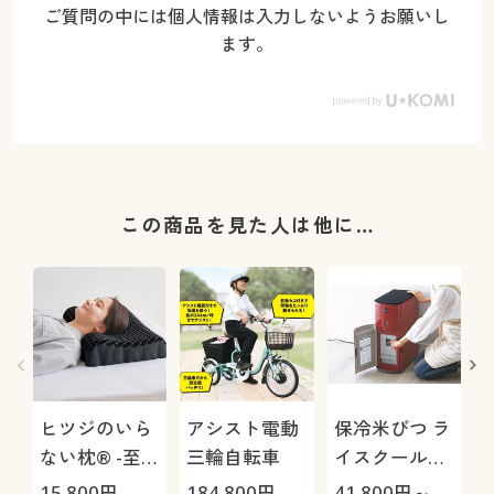
ご質問の中には個人情報は入力しないようお願いし
ます。
この商品を見た人は他に…
ヒツジのいら
アシスト電動
保冷米びつ ラ
ない枕® -至
三輪自転車
イスクール
極-
HRC-
15,800
円
184,800
円
41,800
円～
1