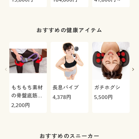
05S/HRC-10S
おすすめの健康アイテム
もちもち素材
長息パイプ
ガチホグシ
の骨盤底筋ト
4,378
円
5,500
円
レーナー
2,200
円
1
おすすめのスニーカー