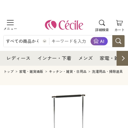
商品を探す
レディース
商品を探す
詳細検索
カート
インナー・下着
レディース通販すべて
レディース
メンズ
インナー・下着通販すべて
レディースファッション
インナー・下着
レディース通販すべて
レディース
インナー・下着
メンズ
家電・雑貨
家電・雑貨
メンズ通販すべて
女性下着
女性下着
メンズ
インナー・下着通販すべて
レディースファッション
トップ
家電・雑貨通販
キッチン・雑貨・日用品
洗濯用品・掃除道具
寝具・インテリア・家具
家電・雑貨すべて
メンズファッション
メンズ下着
家電・雑貨
メンズ通販すべて
女性下着
女性下着
美容・健康
寝具・インテリア・家具通販すべて
家電
メンズ下着
ジュニア・ティーンズ下着
寝具・インテリア・家具
家電・雑貨すべて
メンズファッション
メンズ下着
制服・スクール
美容・健康通販すべて
家具・収納
キッチン・雑貨・日用品
美容・健康
寝具・インテリア・家具通販すべて
家電
メンズ下着
ジュニア・ティーンズ下着