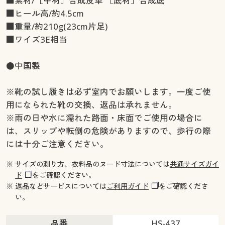
■素材/［甲材］合成皮革 ［底材］合成底
■ヒール高/約4.5cm
■重量/約210g(23cm片足)
■ワイズ3E相当
●中国製
※靴の試し履きは必ず室内でお願いします。一度ご使
用になられた靴の交換、返品は承れません。
※雨の日や水に濡れた路面・床面でご使用の場合に
は、スリップや転倒の危険がありますので、歩行の際
には十分ご注意ください。
※ サイズの測り方、衣料品のヌード寸法については
共通サイズガイ
ド
をご確認ください。
※ 返品などサービスについては
ご利用ガイド
をご確認くださ
い。
品番
HS-437