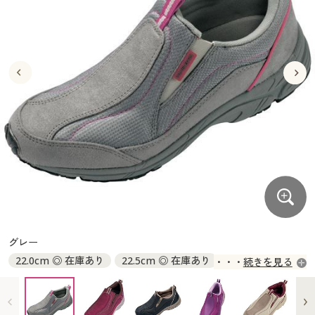
大きいサイズ
制服・スクールすべて
美容・健康・サプリメント
寝具・ベッド
制服・スクール
美容・健康通販すべて
家具・収納
キッチン・雑貨・日用品
バーゲン
大きいサイズ通販すべて
制服・学生服
カーテン・ラグ・ファブリック
大きいサイズ
制服・スクールすべて
美容・健康・サプリメント
寝具・ベッド
詳細検索
バーゲンセール
大きいサイズ レディース服
ジュニア・ティーンズ下着
バーゲン
大きいサイズ通販すべて
制服・学生服
カーテン・ラグ・ファブリック
商品カテゴリ一覧
シークレットセール
大きいサイズ レディース下着
詳細検索
バーゲンセール
大きいサイズ レディース服
ジュニア・ティーンズ下着
カタログ
大きいサイズ メンズ
商品カテゴリ一覧
シークレットセール
大きいサイズ レディース下着
カタログ・チラシからのご注文
カタログ
大きいサイズ 事務・制服
大きいサイズ メンズ
デジタルカタログ
カタログ・チラシからのご注文
グレー
大きいサイズ 事務・制服
22.0cm ◎ 在庫あり
22.5cm ◎ 在庫あり
続きを見る
カタログ無料プレゼント
デジタルカタログ
23.0cm ◎ 在庫あり
23.5cm ◎ 在庫あり
24.0cm ◎ 在庫あり
24.5cm ◎ 在庫あり
会員メニュー