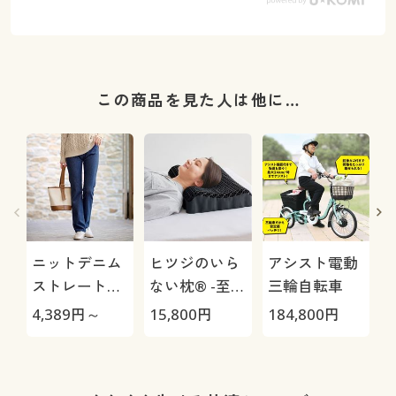
この商品を見た人は他に…
ニットデニム
ヒツジのいら
アシスト電動
ストレートパ
ない枕® -至
三輪自転車
ンツ(スマート
極-
H
4,389
円～
15,800
円
184,800
円
4
ニットジーン
0
ズ)(全方向ス
トレッチ・や