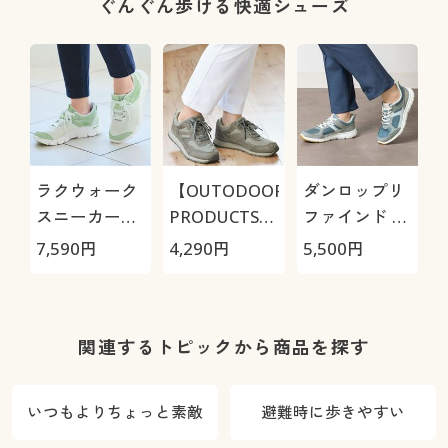
わらか・選べ
ぐんぐん歩ける快適シューズ
る4レング
ス・洗濯機
OK・1年中は
ける)
ラクウォーク
【OUTODOOR
ダンロップリ
スニーカー
PRODUCTS】
ファインド ス
(RL-9217)
アウトドアプ
ニーカー
7,590
円
4,290
円
5,500
円
ロダクツ スニ
DC1512
ーカー
(ODP708)
関連するトピックから商品を探す
いつもよりちょっと素敵
避難時に歩きやすい