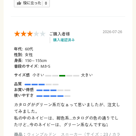
役に立った
0
2026-07-26
ご購入者様
購入確認済み
年代:
60代
性別:
女性
身長:
150～155cm
普段のサイズ:
MかS
サイズ感
小さい
大きい
品質
お買い得感
使いやすさ
カタログがグリーン系だなぁって思いましたが、注文し
てみました。
私の中のネイビーは、紺色系...カタログの色の通りでし
たけど...今のネイビーは、グリーン系なんですね⤵️
商品：
ウィンブルドン スニーカー（サイズ：23 / カラ