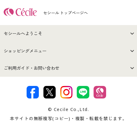
セシール トップページへ
セシールへようこそ
はじめての方へ
ご利用環境について
ショッピングメニュー
セシールご利用規約
プライバシーポリシー
商品カテゴリ
バーゲンセール
ご利用ガイド・お問い合わせ
特定商取引法に基づく表示
古物営業法に基づく表示
カタログ・チラシからのご注
デジタルカタログ
ご注文は
お届けは
文
著作権・商標について
会社案内
交換・返品は
お支払は
カタログ無料プレゼント
特集一覧
© Cecile Co.,Ltd.
会員登録・お客様情報変更に
お客様番号・パスワードをお
本サイトの無断複写(コピー)・複製・転載を禁じます。
プレゼント＆キャンペーン
サイトマップ
ついて
忘れの場合
サイズガイド
よくある質問とお問い合わせ