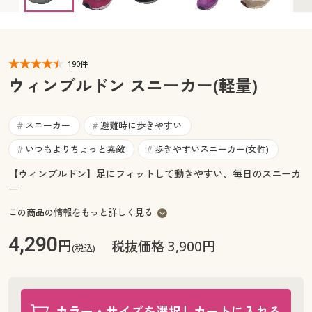
25.0cm ◎ 在庫あり
カタログ無料プレゼント
マイページ
会員メニュー
閲覧履歴
190件
マイページ
ウィンブルドン スニーカー(軽量)
お気に入り
閲覧履歴
スニーカー
避難時に歩きやすい
#
#
サポート
お気に入り
いつもよりちょっと素敵
歩きやすいスニーカー(女性)
#
#
ご利用ガイド
【ウィンブルドン】足にフィットして動きやすい、毎日のスニーカ
サポート
ー
よくある質問とお問い合わせ
この商品の情報をもっと詳しく見る
ご利用ガイド
4,290
円
税抜価格 3,900円
(税込)
よくある質問とお問い合わせ
カラー・サイズを選択しカートに入れる