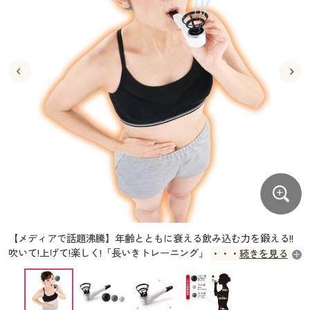
大きいサイズ
制服・スクールすべて
美容・健康・サプリメント
寝具・ベッド
制服・スクール
美容・健康通販すべて
家具・収納
キッチン・雑貨・日用品
バーゲン
大きいサイズ通販すべて
制服・学生服
カーテン・ラグ・ファブリック
大きいサイズ
制服・スクールすべて
美容・健康・サプリメント
寝具・ベッド
詳細検索
バーゲンセール
大きいサイズ レディース服
ジュニア・ティーンズ下着
バーゲン
大きいサイズ通販すべて
制服・学生服
カーテン・ラグ・ファブリック
商品カテゴリ一覧
シークレットセール
大きいサイズ レディース下着
詳細検索
バーゲンセール
大きいサイズ レディース服
ジュニア・ティーンズ下着
カタログ
大きいサイズ メンズ
商品カテゴリ一覧
シークレットセール
大きいサイズ レディース下着
カタログ・チラシからのご注文
カタログ
大きいサイズ 事務・制服
大きいサイズ メンズ
デジタルカタログ
カタログ・チラシからのご注文
【メディアで話題沸騰】年齢とともに衰える飲み込む力を鍛える!!
大きいサイズ 事務・制服
吹いて!上げて!楽しく!「長いきトレーニング」
続きを見る
カタログ無料プレゼント
※イメージ
デジタルカタログ
会員メニュー