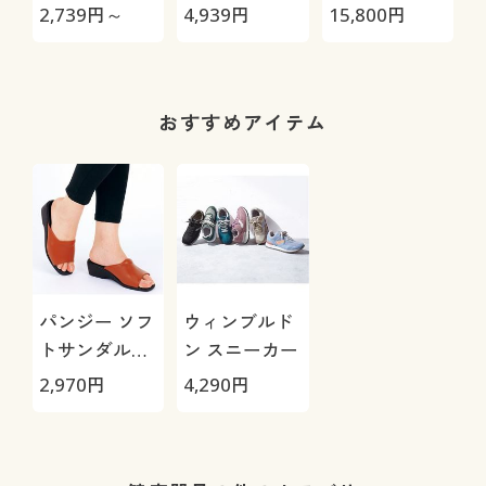
ュニック/軽や
カバー(綿ベロ
極-
2,739
円～
4,939
円
15,800
円
9
かな着用感(裏
ア)
ボア)
おすすめアイテム
パンジー ソフ
ウィンブルド
トサンダル
ン スニーカー
(6810)/日本製
2,970
円
4,290
円
軽量(Pansy)