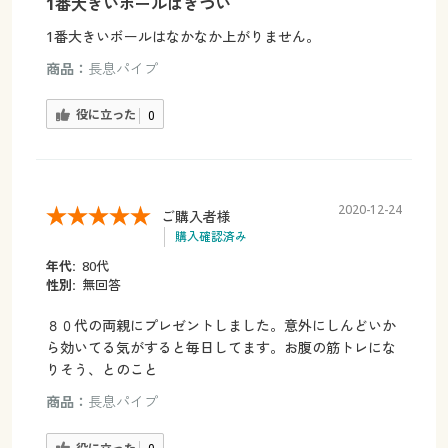
1番大きいボールはきつい
1番大きいボールはなかなか上がりません。
商品：
長息パイプ
役に立った
0
2020-12-24
ご購入者様
購入確認済み
年代:
80代
性別:
無回答
８０代の両親にプレゼントしました。意外にしんどいか
ら効いてる気がすると毎日してます。お腹の筋トレにな
りそう、とのこと
商品：
長息パイプ