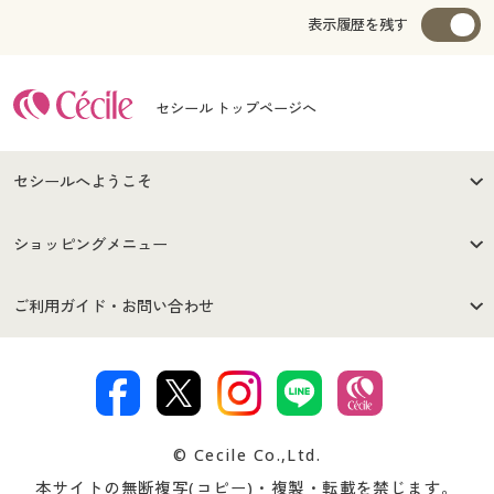
表示履歴を残す
セシール トップページへ
セシールへようこそ
はじめての方へ
ご利用環境について
ショッピングメニュー
セシールご利用規約
プライバシーポリシー
商品カテゴリ
バーゲンセール
ご利用ガイド・お問い合わせ
特定商取引法に基づく表示
古物営業法に基づく表示
カタログ・チラシからのご注
デジタルカタログ
ご注文は
お届けは
文
著作権・商標について
会社案内
交換・返品は
お支払は
カタログ無料プレゼント
特集一覧
© Cecile Co.,Ltd.
会員登録・お客様情報変更に
お客様番号・パスワードをお
本サイトの無断複写(コピー)・複製・転載を禁じます。
プレゼント＆キャンペーン
サイトマップ