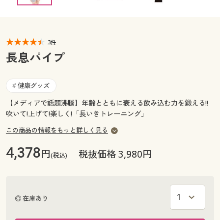
カタログ無料プレゼント
マイページ
会員メニュー
3件
閲覧履歴
マイページ
長息パイプ
お気に入り
閲覧履歴
健康グッズ
#
サポート
【メディアで話題沸騰】年齢とともに衰える飲み込む力を鍛える!!
お気に入り
吹いて!上げて!楽しく!「長いきトレーニング」
ご利用ガイド
サポート
この商品の情報をもっと詳しく見る
よくある質問とお問い合わせ
4,378
円
ご利用ガイド
税抜価格 3,980円
(税込)
よくある質問とお問い合わせ
◎ 在庫あり