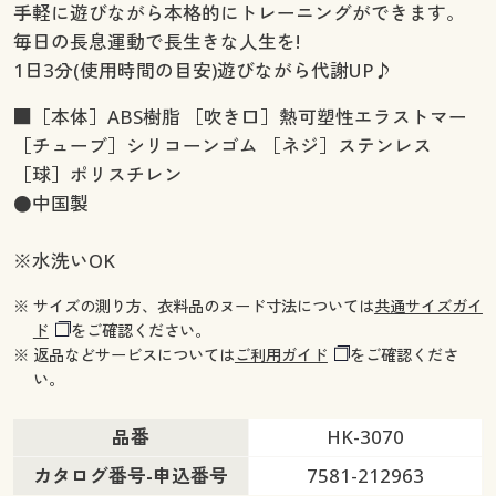
手軽に遊びながら本格的にトレーニングができます。
毎日の長息運動で長生きな人生を!
1日3分(使用時間の目安)遊びながら代謝UP♪
■［本体］ABS樹脂 ［吹き口］熱可塑性エラストマー
［チューブ］シリコーンゴム ［ネジ］ステンレス
［球］ポリスチレン
●中国製
※水洗いOK
※ サイズの測り方、衣料品のヌード寸法については
共通サイズガイ
ド
をご確認ください。
※ 返品などサービスについては
ご利用ガイド
をご確認くださ
い。
品番
HK-3070
カタログ番号-申込番号
7581-212963