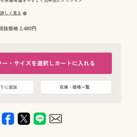
も快適!骨盤をやさしく包み込むクッション
大きいサイズ 事務・制服
詳しく見る
税抜価格 2,480円
ラー・サイズを選択しカートに入れる
りに追加
在庫・価格一覧
くぼみがお