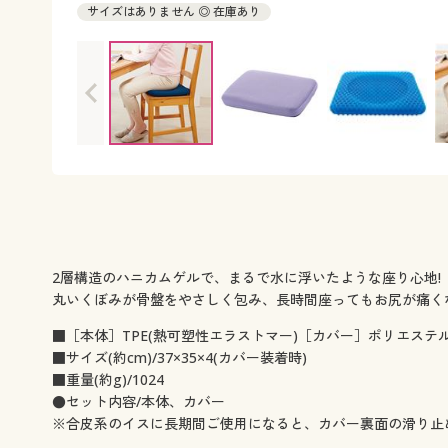
サイズはありません ◎ 在庫あり
2層構造のハニカムゲルで、まるで水に浮いたような座り心地!
丸いくぼみが骨盤をやさしく包み、長時間座ってもお尻が痛く
■［本体］TPE(熱可塑性エラストマー)［カバー］ポリエステル
■サイズ(約cm)/37×35×4(カバー装着時)
■重量(約g)/1024
●セット内容/本体、カバー
※合皮系のイスに長期間ご使用になると、カバー裏面の滑り止