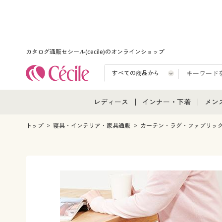
カタログ通販セシール(cecile)のオンラインショップ
レディース
インナー・下着
メン
レディース通販すべて
インナー・下着通販すべ
メン
トップ
寝具・インテリア・家具通販
カーテン・ラグ・ファブリッ
レディースファッション
女性下着
メン
女性下着
メンズ下着
メン
ジュニア・ティーンズ下