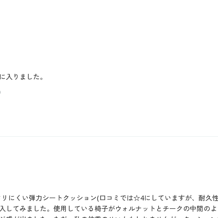
に入りました。
）
リにくい弾力シートクッション(口コミでは☆4にしていますが、耐久性
入してみました。使用している椅子がウォルナットとチークの中間のよ