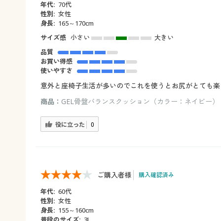
年代:
70代
性別:
女性
身長:
165～170cm
サイズ感
小さい
大きい
品質
お買い得感
使いやすさ
意外と座椅子生活が多いのでこれを使うとお尻がとても楽
商品：
GEL骨盤バランスクッション（カラー：ネイビー）
役に立った
0
ご購入者様
購入確認済み
年代:
60代
性別:
女性
身長:
155～160cm
普段のサイズ:
3L