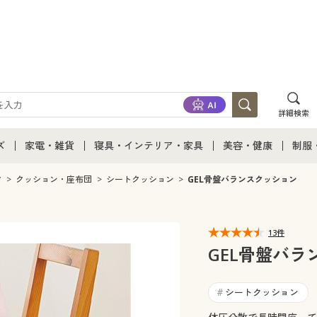
詳細検索
ズ
家電・雑貨
寝具・インテリア・家具
美容・健康
制服
て
ズ通販すべて
家電・雑貨すべて
寝具・インテリア・家具通販すべて
美容・健康通販すべ
制服
ク
クッション・座布団
シートクッション
GEL骨盤バランスクッション
ズファッション
家電
家具・収納
美容・健康・サプリ
制服
13件
ズ下着
キッチン・雑貨・日用品
寝具・ベッド
ジュ
GEL骨盤バラ
着
カーテン・ラグ・ファブリック
シートクッション
#