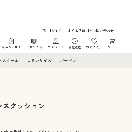
ご利用ガイド
よくある質問とお問い合わせ
商品カテゴリ
カタログ
マイページ
閲覧履歴
お気に入り
カート
カタログ・チラシからのご注文
・スクール
大きいサイズ
バーゲン
デジタルカタログ
て
・スクールすべて
大きいサイズ通販すべて
バーゲンセール
カタログ無料プレゼント
メント
・学生服
大きいサイズ レディース服
シークレットセール
ニア・ティーンズ下着
大きいサイズ レディース下着
ンスクッション
大きいサイズ メンズ