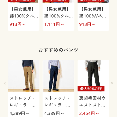
【男女兼用】
【男女兼用】
【男女兼用】
綿100%クル
綿100%クル
綿100%Vネッ
ーネックTシ
ーネックTシ
クTシャツ(半
913
円～
1,111
円～
913
円～
1
ャツ(半袖)
ャツ(長袖)
袖)
おすすめのパンツ
最大50%OFF
ストレッチ・
ストレッチ・
裏起毛素材ウ
レギュラーフ
レギュラーフ
エストストレ
ィットノータ
ィットツータ
ッチ・テーパ
4,389
円～
4,389
円～
2,464
円～
1