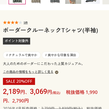
カタログ無料プレゼント
マイページ
会員メニュー
閲覧履歴
5件
マイページ
ボーダークルーネックTシャツ(半袖)
お気に入り
閲覧履歴
ポイント対象外
サポート
お気に入り
ナチュラルで爽やか
爽やかな印象を演出
#
#
ご利用ガイド
サポート
大人のためのボーダーにこだわった上質カジュアル。
この商品の情報をもっと詳しく見る
よくある質問とお問い合わせ
ご利用ガイド
SALE 20%OFF
よくある質問とお問い合わせ
2,189
3,069
円、
円
税抜価格 1,990
(税込)
円、2,790円
2026年4月販売価格：
2,739円、3,839円(税込)
税抜価格