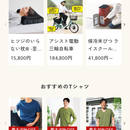
ヒツジのいら
アシスト電動
保冷米びつ ラ
ない枕® -至
三輪自転車
イスクール
極-
HRC-
15,800
円
184,800
円
41,800
円～
2
05S/HRC-10S
おすすめのTシャツ
最大40%OFF
最大40%OFF
最大40%OFF