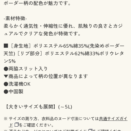
ボーダー柄の配色が魅力です。
-素材特徴-
柔らかく通気性・伸縮性に優れ、肌触りの良さとカジ
ュアルでクリアな発色が特徴です。
■［身生地］ポリエステル65%綿35%(先染めボーダー
天竺)［リブ部分］ポリエステル62%綿33%ポリウレタ
ン5%
●両脇スリット入り
▼商品によって柄の位置が異なります
●洗濯機OK
●中国製
【大きいサイズも展開】(～5L)
※ サイズの測り方、衣料品のヌード寸法については
共通サイズガイ
ド
をご確認ください。