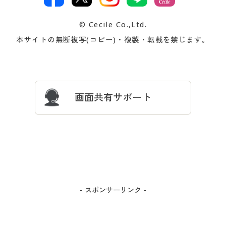
著作権・商標について
会社案内
交換・返品は
お支払は
カタログ無料プレゼント
特集一覧
© Cecile Co.,Ltd.
会員登録・お客様情報変更に
お客様番号・パスワードをお
本サイトの無断複写(コピー)・複製・転載を禁じます。
プレゼント＆キャンペーン
サイトマップ
ついて
忘れの場合
サイズガイド
よくある質問とお問い合わせ
画面共有サポート
- スポンサーリンク -