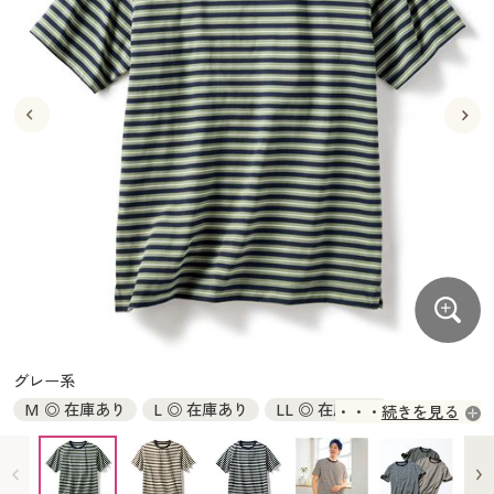
大きいサイズ
制服・スクールすべて
美容・健康・サプリメント
寝具・ベッド
制服・スクール
美容・健康通販すべて
家具・収納
キッチン・雑貨・日用品
バーゲン
大きいサイズ通販すべて
制服・学生服
カーテン・ラグ・ファブリック
大きいサイズ
制服・スクールすべて
美容・健康・サプリメント
寝具・ベッド
詳細検索
バーゲンセール
大きいサイズ レディース服
ジュニア・ティーンズ下着
バーゲン
大きいサイズ通販すべて
制服・学生服
カーテン・ラグ・ファブリック
商品カテゴリ一覧
シークレットセール
大きいサイズ レディース下着
詳細検索
バーゲンセール
大きいサイズ レディース服
ジュニア・ティーンズ下着
カタログ
大きいサイズ メンズ
商品カテゴリ一覧
シークレットセール
大きいサイズ レディース下着
カタログ・チラシからのご注文
カタログ
大きいサイズ 事務・制服
大きいサイズ メンズ
デジタルカタログ
カタログ・チラシからのご注文
グレー系
大きいサイズ 事務・制服
M ◎ 在庫あり
L ◎ 在庫あり
LL ◎ 在庫あり
続きを見る
カタログ無料プレゼント
デジタルカタログ
3L ◎ 在庫あり
5L ◎ 在庫あり
会員メニュー