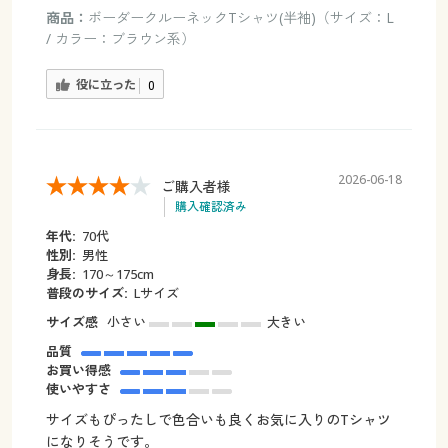
商品：
ボーダークルーネックTシャツ(半袖)（サイズ：L
/ カラー：ブラウン系）
役に立った
0
2026-06-18
ご購入者様
購入確認済み
年代:
70代
性別:
男性
身長:
170～175cm
普段のサイズ:
Lサイズ
サイズ感
小さい
大きい
品質
お買い得感
使いやすさ
サイズもぴったしで色合いも良くお気に入りのTシャツ
になりそうです。