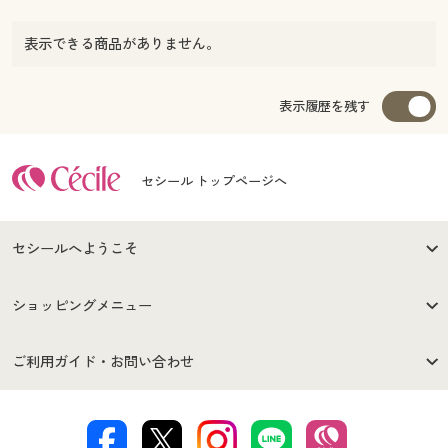
表示できる商品がありません。
表示履歴を残す
セシール トップページへ
セシールへようこそ
はじめての方へ
ご利用環境について
ショッピングメニュー
セシールご利用規約
プライバシーポリシー
商品カテゴリ
バーゲンセール
ご利用ガイド・お問い合わせ
特定商取引法に基づく表示
古物営業法に基づく表示
カタログ・チラシからのご注
デジタルカタログ
ご注文は
お届けは
文