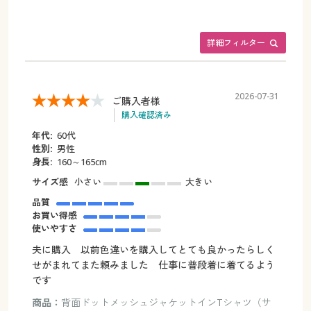
詳細フィルター
2026-07-31
ご購入者様
購入確認済み
年代:
60代
性別:
男性
身長:
160～165cm
サイズ感
小さい
大きい
品質
お買い得感
使いやすさ
夫に購入 以前色違いを購入してとても良かったらしく
せがまれてまた頼みました 仕事に普段着に着てるよう
です
商品：
背面ドットメッシュジャケットインTシャツ（サ