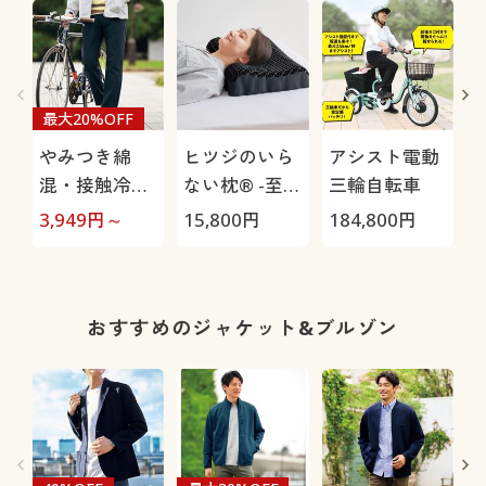
最大20%OFF
やみつき綿
ヒツジのいら
アシスト電動
混・接触冷感
ない枕® -至
三輪自転車
パンツ(ウエス
極-
H
3,949
円～
15,800
円
184,800
円
4
トややタイト)
0
(吸汗速乾・ス
トレッチ)
おすすめのジャケット&ブルゾン