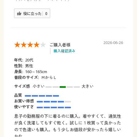
役に立った
0
2026-06-26
ご購入者様
購入確認済み
年代:
20代
性別:
男性
身長:
160～165cm
普段のサイズ:
ＭからＬ
サイズ感
小さい
大きい
品質
お買い得感
使いやすさ
息子の勤務服の下に着るのに購入。着やすくて、通気性
が良く洗濯してもすぐ乾く。試しに１枚買って良かった
ので色違いも購入。もう少しお値段が安かったら嬉しい
かな。