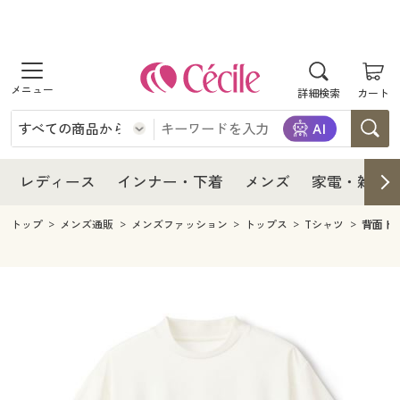
商品を探す
レディース
商品を探す
詳細検索
カート
インナー・下着
レディース通販すべて
レディース
メンズ
インナー・下着通販すべて
レディースファッション
インナー・下着
レディース通販すべて
レディース
インナー・下着
メンズ
家電・雑貨
家電・雑貨
メンズ通販すべて
女性下着
女性下着
メンズ
インナー・下着通販すべて
レディースファッション
トップ
メンズ通販
メンズファッション
トップス
Tシャツ
背面ド
寝具・インテリア・家具
家電・雑貨すべて
メンズファッション
メンズ下着
家電・雑貨
メンズ通販すべて
女性下着
女性下着
美容・健康
寝具・インテリア・家具通販すべて
家電
メンズ下着
ジュニア・ティーンズ下着
寝具・インテリア・家具
家電・雑貨すべて
メンズファッション
メンズ下着
制服・スクール
美容・健康通販すべて
家具・収納
キッチン・雑貨・日用品
美容・健康
寝具・インテリア・家具通販すべて
家電
メンズ下着
ジュニア・ティーンズ下着