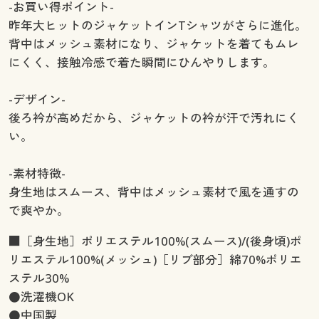
-お買い得ポイント-
昨年大ヒットのジャケットインTシャツがさらに進化。
背中はメッシュ素材になり、ジャケットを着てもムレ
にくく、接触冷感で着た瞬間にひんやりします。
-デザイン-
後ろ衿が高めだから、ジャケットの衿が汗で汚れにく
い。
-素材特徴-
身生地はスムース、背中はメッシュ素材で風を通すの
で爽やか。
■［身生地］ポリエステル100%(スムース)/(後身頃)ポ
リエステル100%(メッシュ)［リブ部分］綿70%ポリエ
ステル30%
●洗濯機OK
●中国製