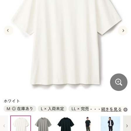
大きいサイズ
制服・スクールすべて
美容・健康・サプリメント
寝具・ベッド
制服・スクール
美容・健康通販すべて
家具・収納
キッチン・雑貨・日用品
バーゲン
大きいサイズ通販すべて
制服・学生服
カーテン・ラグ・ファブリック
大きいサイズ
制服・スクールすべて
美容・健康・サプリメント
寝具・ベッド
詳細検索
バーゲンセール
大きいサイズ レディース服
ジュニア・ティーンズ下着
バーゲン
大きいサイズ通販すべて
制服・学生服
カーテン・ラグ・ファブリック
商品カテゴリ一覧
シークレットセール
大きいサイズ レディース下着
詳細検索
バーゲンセール
大きいサイズ レディース服
ジュニア・ティーンズ下着
カタログ
大きいサイズ メンズ
商品カテゴリ一覧
シークレットセール
大きいサイズ レディース下着
カタログ・チラシからのご注文
カタログ
大きいサイズ 事務・制服
大きいサイズ メンズ
デジタルカタログ
カタログ・チラシからのご注文
ホワイト
大きいサイズ 事務・制服
M ◎ 在庫あり
L × 入荷未定
LL × 完売
続きを見る
カタログ無料プレゼント
デジタルカタログ
3L ◎ 在庫あり
5L ◎ 在庫あり
会員メニュー