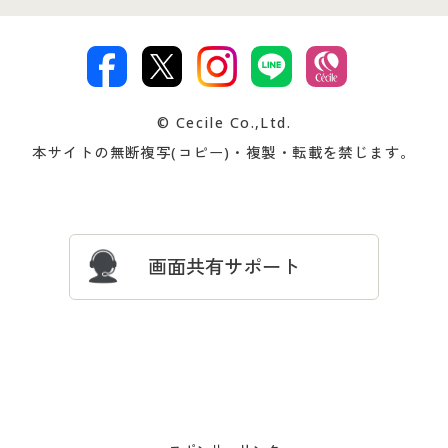
特定商取引法に基づく表示
古物営業法に基づく表示
カタログ・チラシからのご注
デジタルカタログ
ご注文は
お届けは
文
著作権・商標について
会社案内
交換・返品は
お支払は
カタログ無料プレゼント
特集一覧
© Cecile Co.,Ltd.
会員登録・お客様情報変更に
お客様番号・パスワードをお
本サイトの無断複写(コピー)・複製・転載を禁じます。
プレゼント＆キャンペーン
サイトマップ
ついて
忘れの場合
サイズガイド
よくある質問とお問い合わせ
画面共有サポート