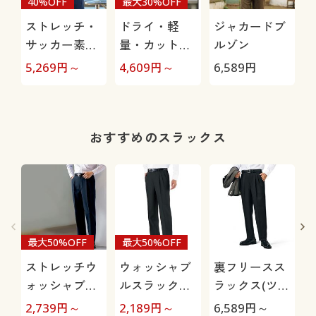
40%OFF
最大30%OFF
ストレッチ・
ドライ・軽
ジャカードブ
サッカー素材
量・カットソ
ルゾン
ジャケット(タ
ー素材ジャケ
5,269
円～
4,609
円～
6,589
円
3
イトシルエッ
ット(吸汗・速
ト)
乾機能付き)
おすすめのスラックス
最大50%OFF
最大50%OFF
ストレッチウ
ウォッシャブ
裏フリースス
ォッシャブル
ルスラックス
ラックス(ツー
スラックス(ツ
(ツータック)
タック)/洗濯
2,739
円～
2,189
円～
6,589
円～
3