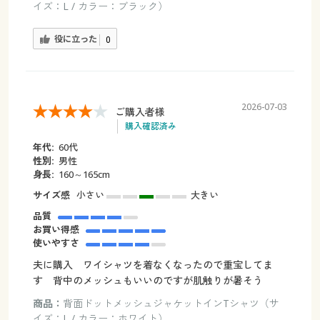
イズ：L / カラー：ブラック）
役に立った
0
2026-07-03
ご購入者様
購入確認済み
年代:
60代
性別:
男性
身長:
160～165cm
サイズ感
小さい
大きい
品質
お買い得感
使いやすさ
夫に購入 ワイシャツを着なくなったので重宝してま
す 背中のメッシュもいいのですが肌触りが暑そう
商品：
背面ドットメッシュジャケットインTシャツ（サ
イズ：L / カラー：ホワイト）