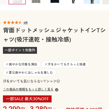
カタログ無料プレゼント
マイページ
会員メニュー
閲覧履歴
6件
マイページ
背面ドットメッシュジャケットインTシ
お気に入り
ャツ(吸汗速乾・接触冷感)
閲覧履歴
サポート
一部ポイント対象外
お気に入り
ご利用ガイド
サポート
爽やかな印象を演出
汗をかいてもさらっと快適
#
#
よくある質問とお問い合わせ
夏は爽やかにおしゃれを楽しむ
#
ご利用ガイド
汗をかいても気にならないTシャツ◎
よくある質問とお問い合わせ
この商品の情報をもっと詳しく見る
一部SALE 最大30%OFF
2,299
3,289