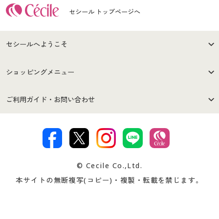
セシール トップページへ
セシールへようこそ
はじめての方へ
ご利用環境について
ショッピングメニュー
セシールご利用規約
プライバシーポリシー
商品カテゴリ
バーゲンセール
ご利用ガイド・お問い合わせ
特定商取引法に基づく表示
古物営業法に基づく表示
カタログ・チラシからのご注
デジタルカタログ
ご注文は
お届けは
文
著作権・商標について
会社案内
交換・返品は
お支払は
カタログ無料プレゼント
特集一覧
© Cecile Co.,Ltd.
会員登録・お客様情報変更に
お客様番号・パスワードをお
本サイトの無断複写(コピー)・複製・転載を禁じます。
プレゼント＆キャンペーン
サイトマップ
ついて
忘れの場合
サイズガイド
よくある質問とお問い合わせ