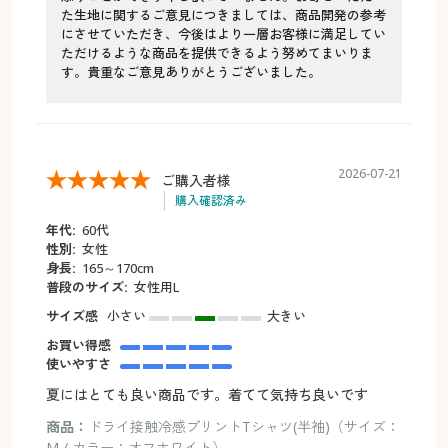
た生地に関するご意見につきましては、商品開発の参考
にさせていただき、今後はより一層お客様に満足してい
ただけるような商品を提供できるよう努めてまいりま
す。貴重なご意見ありがとうございました。
2026-07-21
ご購入者様
購入確認済み
年代:
60代
性別:
女性
身長:
165～170cm
普段のサイズ:
女性用L
サイズ感
小さい
大きい
お買い得感
使いやすさ
夏にはとても良い商品です。着てて気持ち良いです
商品：
ドライ接触冷感プリントTシャツ(半袖)（サイズ：
M / カラー：オフホワイト）