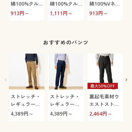
綿100%クル
綿100%クル
綿100%Vネッ
ーネックTシ
ーネックTシ
クTシャツ(半
913
円～
1,111
円～
913
円～
1
ャツ(半袖)
ャツ(長袖)
袖)
おすすめのパンツ
最大50%OFF
ストレッチ・
ストレッチ・
裏起毛素材ウ
レギュラーフ
レギュラーフ
エストストレ
ィットノータ
ィットツータ
ッチ・テーパ
4,389
円～
4,389
円～
2,464
円～
1
ックチノ
ックチノ
ードパンツ