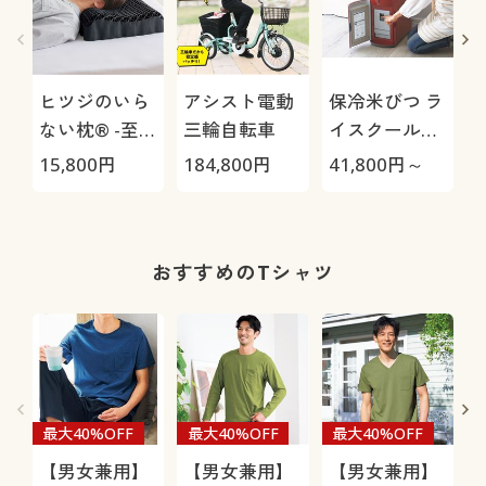
ヒツジのいら
アシスト電動
保冷米びつ ラ
ない枕® -至
三輪自転車
イスクール
極-
HRC-
15,800
円
184,800
円
41,800
円～
1
05S/HRC-10S
おすすめのTシャツ
最大40%OFF
最大40%OFF
最大40%OFF
【男女兼用】
【男女兼用】
【男女兼用】