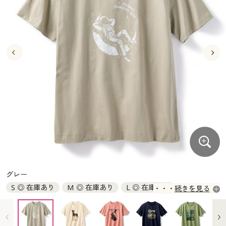
大きいサイズ
制服・スクールすべて
美容・健康・サプリメント
寝具・ベッド
制服・スクール
美容・健康通販すべて
家具・収納
キッチン・雑貨・日用品
バーゲン
大きいサイズ通販すべて
制服・学生服
カーテン・ラグ・ファブリック
大きいサイズ
制服・スクールすべて
美容・健康・サプリメント
寝具・ベッド
詳細検索
バーゲンセール
大きいサイズ レディース服
ジュニア・ティーンズ下着
バーゲン
大きいサイズ通販すべて
制服・学生服
カーテン・ラグ・ファブリック
商品カテゴリ一覧
シークレットセール
大きいサイズ レディース下着
詳細検索
バーゲンセール
大きいサイズ レディース服
ジュニア・ティーンズ下着
カタログ
大きいサイズ メンズ
商品カテゴリ一覧
シークレットセール
大きいサイズ レディース下着
カタログ・チラシからのご注文
カタログ
大きいサイズ 事務・制服
大きいサイズ メンズ
デジタルカタログ
カタログ・チラシからのご注文
グレー
大きいサイズ 事務・制服
S ◎ 在庫あり
M ◎ 在庫あり
L ◎ 在庫あり
続きを見る
カタログ無料プレゼント
デジタルカタログ
LL ◎ 在庫あり
3L ◎ 在庫あり
5L ◎ 在庫あり
会員メニュー