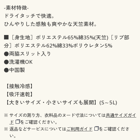
-素材特徴-
ドライタッチで快適。
ひんやりした感触も爽やかな天竺素材。
■［身生地］ポリエステル65%綿35%(天竺)［リブ部
分］ポリエステル62%綿33%ポリウレタン5%
●両脇スリット入り
●洗濯機OK
●中国製
【接触冷感】
【吸汗速乾】
【大きいサイズ・小さいサイズも展開】(S～5L)
※ サイズの測り方、衣料品のヌード寸法については
共通サイズガイ
ド
をご確認ください。
※ 返品などサービスについては
ご利用ガイド
をご確認くださ
い。