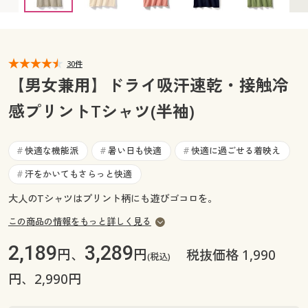
カタログ無料プレゼント
マイページ
会員メニュー
閲覧履歴
30件
マイページ
【男女兼用】ドライ吸汗速乾・接触冷
お気に入り
感プリントTシャツ(半袖)
閲覧履歴
サポート
お気に入り
快適な機能派
暑い日も快適
快適に過ごせる着映え
#
#
#
ご利用ガイド
汗をかいてもさらっと快適
#
サポート
大人のTシャツはプリント柄にも遊びゴコロを。
よくある質問とお問い合わせ
ご利用ガイド
この商品の情報をもっと詳しく見る
2,189
3,289
よくある質問とお問い合わせ
円、
円
税抜価格 1,990
(税込)
円、2,990円