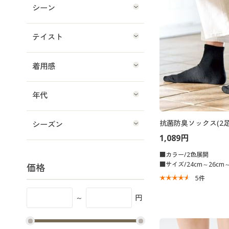
シーン
テイスト
着用感
年代
抗菌防臭ソックス(2足
シーズン
1,089円
■カラー/2色展開
■サイズ/24cm～26cm～
価格
5
件
～
円