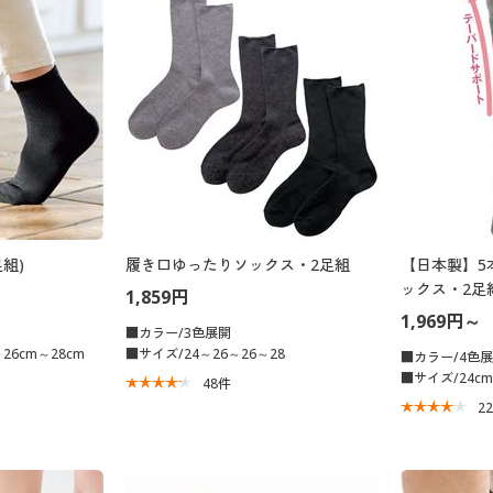
組)
履き口ゆったりソックス・2足組
【日本製】5
ックス・2足
1,859円
1,969円～
■カラー/3色展開
26cm～28cm
■サイズ/24～26～26～28
■カラー/4色
■サイズ/24cm
48
件
2