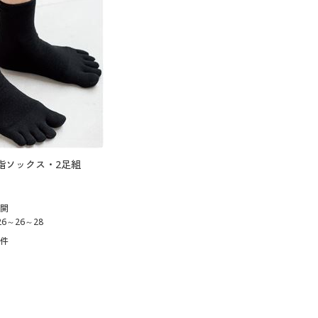
指ソックス・2足組
展開
6～26～28
9
件