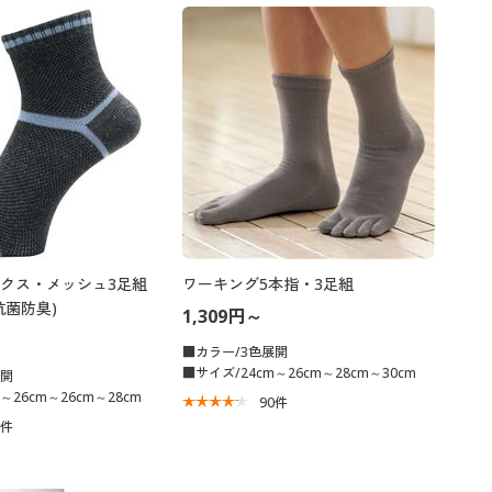
クス・メッシュ3足組
ワーキング5本指・3足組
抗菌防臭)
1,309円～
■カラー/3色展開
■サイズ/24cm～26cm～28cm～30cm
展開
～26cm～26cm～28cm
90
件
7
件