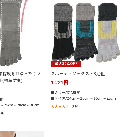
最大30％OFF
本指履き口ゆったりソ
スポーティソックス・3足組
組(抗菌防臭)
1,221円～
■カラー/3色展開
■サイズ/24cm～26cm～26cm～28cm
展開
～26cm～28cm～30cm
29
件
2
件