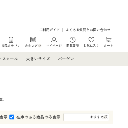
ご利用ガイド
よくある質問とお問い合わせ
商品カテゴリ
カタログ
マイページ
閲覧履歴
お気に入り
カート
カタログ・チラシからのご注文
・スクール
大きいサイズ
バーゲン
デジタルカタログ
て
・スクールすべて
大きいサイズ通販すべて
バーゲンセール
カタログ無料プレゼント
メント
・学生服
大きいサイズ レディース服
シークレットセール
意。
ニア・ティーンズ下着
大きいサイズ レディース下着
大きいサイズ メンズ
表示
在庫のある商品のみ表示