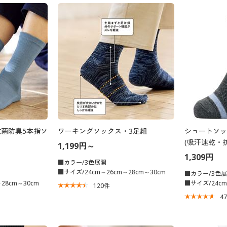
抗菌防臭5本指ソ
ワーキングソックス・3足組
ショートソッ
(吸汗速乾・
1,199円～
1,309円
■カラー/3色展開
■サイズ/24cm～26cm～28cm～30cm
■カラー/3色
28cm～30cm
■サイズ/24cm
120
件
4