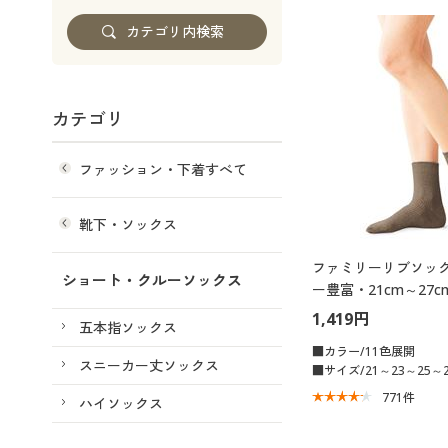
カテゴリ
ファッション・下着すべて
靴下・ソックス
ファミリーリブソック
ショート・クルーソックス
ー豊富・21cm～27c
丈)
1,419円
五本指ソックス
■カラー/11色展開
スニーカー丈ソックス
■サイズ/21～23～25～2
771
件
ハイソックス