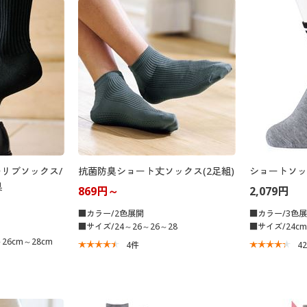
ーリブソックス/
抗菌防臭ショート丈ソックス(2足組)
ショートソッ
臭
869円～
2,079円
■カラー/2色展開
■カラー/3色
■サイズ/24～26～26～28
■サイズ/24cm
26cm～28cm
4
件
4