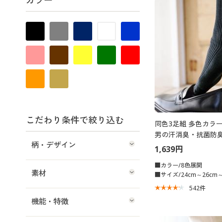
カラー
こだわり条件で絞り込む
同色3足組 多色カラ
男の汗消臭・抗菌防
柄・デザイン
1,639円
■カラー/8色展開
素材
■サイズ/24cm～26cm～
542
件
機能・特徴