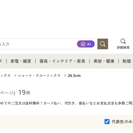
詳細検索
ズ
家電・雑貨
寝具・インテリア・家具
美容・健康
制服
て
ズ通販すべて
家電・雑貨すべて
寝具・インテリア・家具通販すべて
美容・健康通販すべ
制服
ックス
ショート・クルーソックス
26.5cm
ズファッション
家電
家具・収納
美容・健康・サプリ
制服
19
1ページ)
件
覧。初めてのご注文は送料無料！カード払い、代引き、後払いなどお支払方法も多数ご用
ズ下着
キッチン・雑貨・日用品
寝具・ベッド
ジュ
着
カーテン・ラグ・ファブリック
代表色のみ