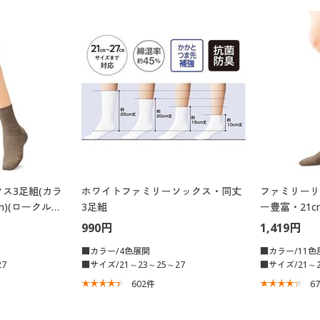
ス3足組(カラ
ホワイトファミリーソックス・同丈
ファミリーリ
m)(ロークルー
3足組
ー豊富・21c
990円
1,419円
■カラー/4色展開
■カラー/11色
7
■サイズ/21～23～25～27
■サイズ/21～2
602
件
6