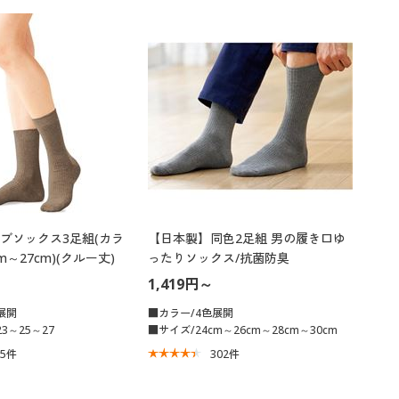
大きいサイズ 事務・制服
ブソックス3足組(カラ
【日本製】同色2足組 男の履き口ゆ
m～27cm)(クルー丈)
ったりソックス/抗菌防臭
1,419円～
展開
■カラー/4色展開
3～25～27
■サイズ/24cm～26cm～28cm～30cm
75
件
302
件