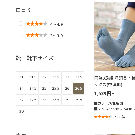
口コミ
4〜4.9
3〜3.9
靴・靴下サイズ
21
21.5
22
22.5
23
23.5
同色3足組 汗消臭・
ックス(中厚地)
24
24.5
25
25.5
26
26.5
1,639円～
27
27.5
28
28.5
29
29.5
■カラー/6色展開
■サイズ/22cm～24cm～
30
960
件