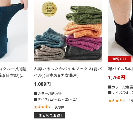
30％OFF
(クルー丈)(隠
ぶ厚いあったかパイルソックス(総パ
総パイル5本
応)(日本製)(ム
イル)(日本製)(男女兼用)
1,760円
1,089円
■カラー/2色
■サイズ/24～2
■カラー/6色展開
■サイズ/23～25～25～27
1
979
件
【まとめてお得】