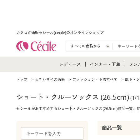
カタログ通販セシール(cecile)のオンラインショップ
レディース
インナー・下着
メン
レディース通販すべて
インナー・下着通販すべ
メン
トップ
大きいサイズ通販
ファッション・下着すべて
靴下・ソ
レディースファッション
女性下着
メン
ショート・クルーソックス
(26.5cm)
(1/
セシールがおすすめするショート・クルーソックス(26.5cm)商品一
女性下着
メンズ下着
メン
ジュニア・ティーンズ下
商品一覧