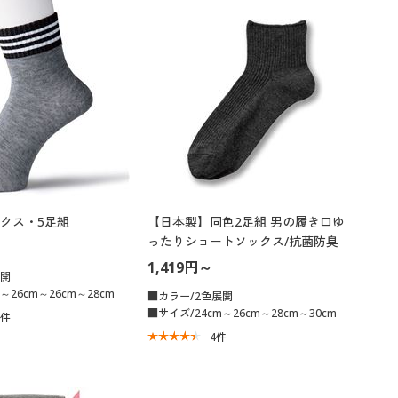
クス・5足組
【日本製】同色2足組 男の履き口ゆ
ったりショートソックス/抗菌防臭
1,419円～
展開
～26cm～26cm～28cm
■カラー/2色展開
■サイズ/24cm～26cm～28cm～30cm
2
件
4
件