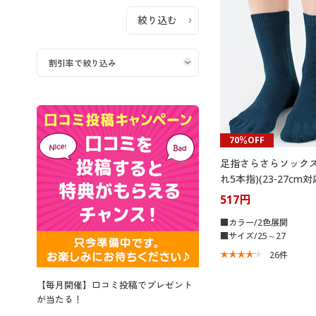
70％OFF
足指さらさらソックス
れ5本指)(23-27cm対
レ軽減)
517円
■カラー/2色展開
■サイズ/25～27
26
件
【毎月開催】口コミ投稿でプレゼント
が当たる！