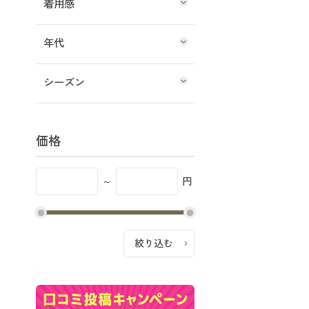
着用感
年代
シーズン
価格
～
円