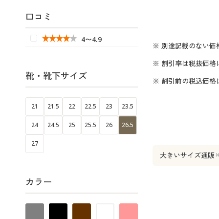
口コミ
4〜4.9
※ 別途記載のない価
※ 割引率は税抜価格
靴・靴下サイズ
※ 割引前の税込価
21
21.5
22
22.5
23
23.5
24
24.5
25
25.5
26
26.5
27
大きいサイズ通販
カラー