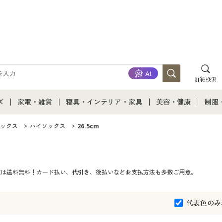
詳細検索
ズ
家電・雑貨
寝具・インテリア・家具
美容・健康
制服
て
ズ通販すべて
家電・雑貨すべて
寝具・インテリア・家具通販すべて
美容・健康通販すべ
制服
ックス
ハイソックス
26.5cm
ズファッション
家電
家具・収納
美容・健康・サプリ
制服
ご注文は送料無料！カード払い、代引き、後払いなどお支払方法も多数ご用意。
ズ下着
キッチン・雑貨・日用品
寝具・ベッド
ジュ
着
カーテン・ラグ・ファブリック
代表色のみ