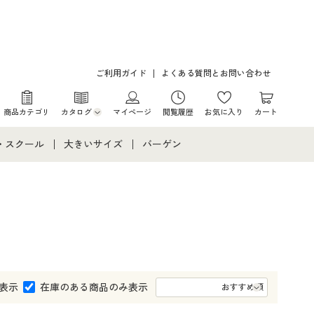
ご利用ガイド
よくある質問とお問い合わせ
商品カテゴリ
カタログ
マイページ
閲覧履歴
お気に入り
カート
カタログ・チラシからのご注文
・スクール
大きいサイズ
バーゲン
デジタルカタログ
て
・スクールすべて
大きいサイズ通販すべて
バーゲンセール
カタログ無料プレゼント
メント
・学生服
大きいサイズ レディース服
シークレットセール
ニア・ティーンズ下着
大きいサイズ レディース下着
大きいサイズ メンズ
表示
在庫のある商品のみ表示