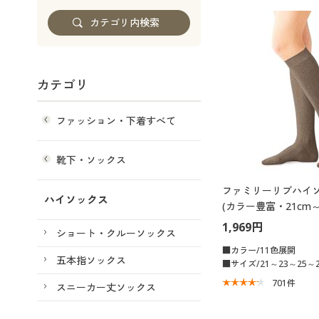
カテゴリ
ファッション・下着すべて
靴下・ソックス
ファミリーリブハイ
ハイソックス
(カラー豊富・21cm～
ックス)
1,969円
ショート・クルーソックス
■カラー/11色展開
五本指ソックス
■サイズ/21～23～25～2
701
件
スニーカー丈ソックス