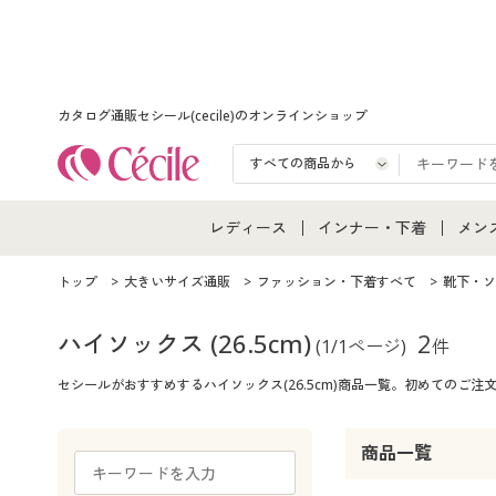
カタログ通販セシール(cecile)のオンラインショップ
レディース
インナー・下着
メン
レディース通販すべて
インナー・下着通販すべ
メン
トップ
大きいサイズ通販
ファッション・下着すべて
靴下・ソ
レディースファッション
女性下着
メン
ハイソックス
(26.5cm)
2
(1/1ページ)
件
セシールがおすすめするハイソックス(26.5cm)商品一覧。初めての
女性下着
メンズ下着
メン
ジュニア・ティーンズ下
商品一覧