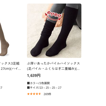
ソックス3足組
ぶ厚いあったかパイルハイソックス
27cm)(ハイソ
(足パイル・ふくらはぎ二重編み)(日
本製)
1,639円
■カラー/3色展開
7
■サイズ/23～25～25～27
269
件