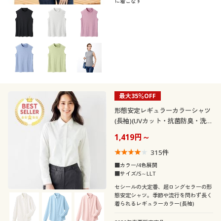
に着こなす
最大35％OFF
形態安定レギュラーカラーシャツ
(長袖)(UVカット・抗菌防臭・洗濯
機OK・部屋干しOK)
1,419円～
315
件
■カラー/4色展開
■サイズ/S～LLT
セシールの大定番、超ロングセラーの形
態安定シャツ。季節や流行を問わず長く
着られるレギュラーカラー(長袖)