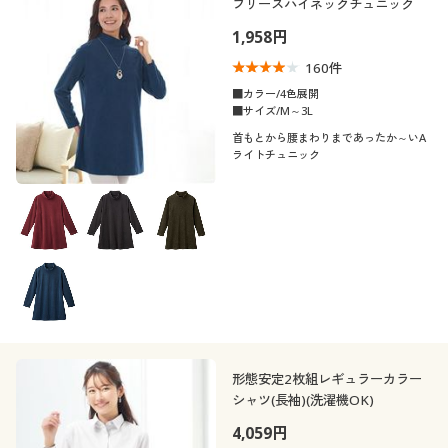
フリースハイネックチュニック
1,958円
160
件
■カラー/4色展開
■サイズ/M～3L
首もとから腰まわりまであったか～いA
ライトチュニック
形態安定2枚組レギュラーカラー
シャツ(長袖)(洗濯機OK)
4,059円