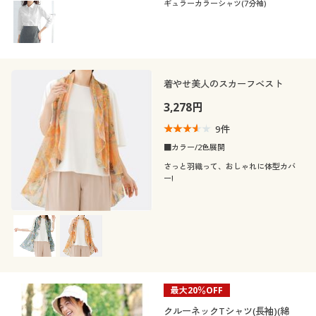
ギュラーカラーシャツ(7分袖)
着やせ美人のスカーフベスト
3,278円
9
件
■カラー/2色展開
さっと羽織って、おしゃれに体型カバ
ー!
最大20％OFF
クルーネックTシャツ(長袖)(綿