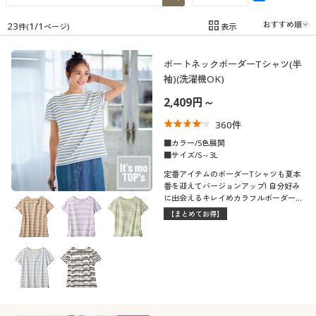
制服・スクール
美容・健康通販すべて
家具・収納
キッチン・雑貨・日用品
23
1
/
1
表示
件(
ページ)
在庫
在庫のある商品のみ表示
大きいサイズ
制服・スクールすべて
美容・健康・サプリメント
寝具・ベッド
ボートネックボーダーTシャツ(半
カテゴリ
袖)(洗濯機OK)
バーゲン
大きいサイズ通販すべて
制服・学生服
カーテン・ラグ・ファブリック
2,409円～
360
件
詳細検索
バーゲンセール
大きいサイズ レディース服
ジュニア・ティーンズ下着
■カラー/5色展開
■サイズ/S～3L
口コミ
商品カテゴリ一覧
シークレットセール
大きいサイズ レディース下着
(4〜4.9)
定番アイテムのボーダーTシャツも夏本
番を迎えてバージョンアップ! 自分好み
に出会えるキレイめカラフルボーダーが
(3〜3.9)
カタログ
豊富です。体の線が出にくい大人向けシ
大きいサイズ メンズ
【まとめてお得】
ルエット。
レディースサ
カタログ・チラシからのご注文
S
M
L
LL
3L
4L
イズ
大きいサイズ 事務・制服
5L
6L
7L
デジタルカタログ