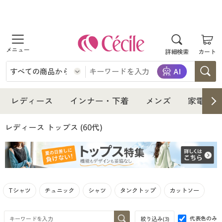
商品を探す
詳細検索
カート
レディース
インナー・下着
レディース通販すべて
レディース
インナー・下着
メンズ
家電・雑
メンズ
インナー・下着通販すべて
レディースファッション
レディース トップス
(60代)
家電・雑貨
メンズ通販すべて
女性下着
女性下着
寝具・インテリア・家具
家電・雑貨すべて
メンズファッション
メンズ下着
Tシャツ
チュニック
シャツ
タンクトップ
カットソー
美容・健康
寝具・インテリア・家具通販すべて
家電
メンズ下着
ジュニア・ティーンズ下着
代表色のみ
絞り込み(
3
)