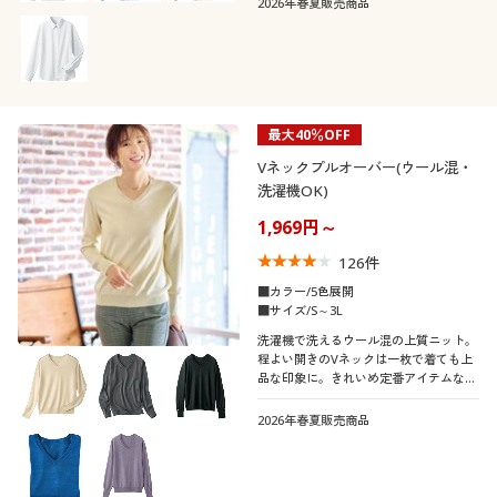
2026年春夏販売商品
最大40％OFF
Vネックプルオーバー(ウール混・
洗濯機OK)
1,969円～
126
件
■カラー/5色展開
■サイズ/S～3L
洗濯機で洗えるウール混の上質ニット。
程よい開きのVネックは一枚で着ても上
品な印象に。きれいめ定番アイテムなが
ら、袖口リブのボタン使いが小粋なアク
セント!
2026年春夏販売商品