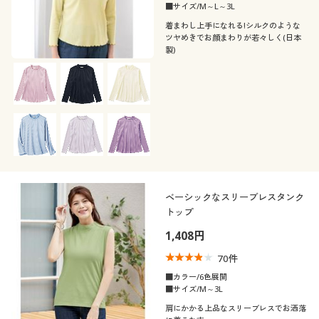
■サイズ/M～L～3L
着まわし上手になれる!シルクのような
ツヤめきでお顔まわりが若々しく(日本
製)
ベーシックなスリーブレスタンク
トップ
1,408円
70
件
■カラー/6色展開
■サイズ/M～3L
肩にかかる上品なスリーブレスでお洒落