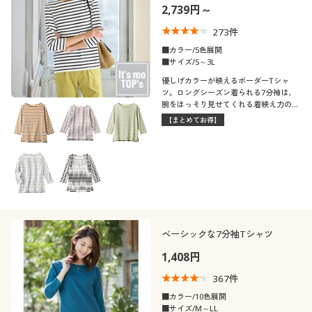
2,739円～
273
件
■カラー/5色展開
■サイズ/S～3L
優しげカラーが映えるボーダーTシャ
ツ。ロングシーズン着られる7分袖は、
腕をほっそり見せてくれる着映え力の高
いアイテムです。
【まとめてお得】
ベーシックな7分袖Tシャツ
1,408円
367
件
■カラー/10色展開
■サイズ/M～LL