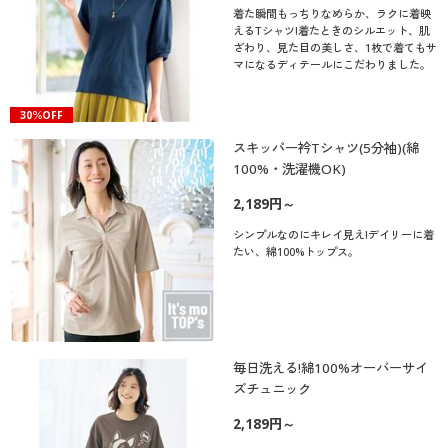
着た瞬間もっちりなめらか、ラクに着映
えるTシャツ!着たときのシルエット、肌
ざわり、見た目の美しさ、1枚で着てもサ
マになるディテールにこだわりました。
30％OFF
スキッパー衿Tシャツ(5分袖)(綿
100%・洗濯機OK)
2,189円～
シンプルなのにキレイ見え!デイリーに着
たい、綿100%トップス。
毎日洗える!綿100%オーバーサイ
ズチュニック
2,189円～