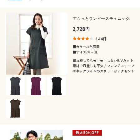
すらっとワンピースチュニック
2,728円
144
件
■カラー/4色展開
■サイズ/M～3L
重ね着してもモコモコしない!UVカット
素材で日差しも平気♪フレンチスリーブ
やネックラインのスリットがアクセント
最大50％OFF