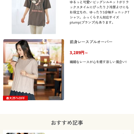
ゆるっと可愛いビッグシルエットがリラ
ックスタイムにぴったり♪冷房よけにも
お役立ちの、ゆったり5分袖チュニックT
シャツ。ふっくらさん対応サイズ
plump(プランプ)もあります。
前身レースプルオーバー
3,289円～
繊細なレースが心を癒す涼しい風合い!
最大25％OFF
おすすめ記事