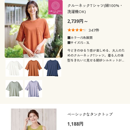
カタログ無料プレゼント
メンズサイズ
S
M
L
LL
3L
4L
クルーネックTシャツ(綿100%・
洗濯機OK)
会員メニュー
5L
6L
7L
2,739円～
マイページ
347
件
カラー
■カラー/5色展開
■サイズ/S～3L
閲覧履歴
今どきのゆるり感が楽しめる、大人のた
めのクルーネックTシャツ。着る人の体
型をきれいに見せる絶妙シルエットが注
お気に入り
目ポイントです。程よく艶があり、やわ
らかな肉厚コットンで、1枚でも安心し
サポート
て着られます。
こだわり条件
柄・デザイン
で絞り込む
ご利用ガイド
襟・ネック
無地
スリット
よくある質問とお問い合わせ
ベーシックなタンクトップ
袖
ハイネック
レギュラーカラー
ボーダー
刺繍
1,188円
素材