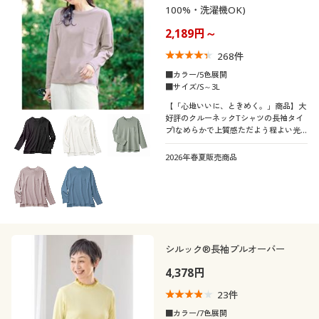
100%・洗濯機OK)
2,189円～
268
件
■カラー/5色展開
■サイズ/S～3L
【「心地いいに、ときめく。」商品】大
好評のクルーネックTシャツの長袖タイ
プ!なめらかで上質感ただよう程よい光
沢感のあるコットン素材が魅力です。
2026年春夏販売商品
シルック®長袖プルオーバー
4,378円
23
件
■カラー/7色展開