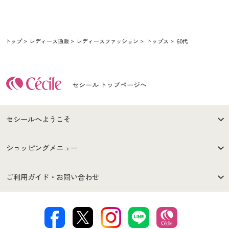
トップ
レディース通販
レディースファッション
トップス
60代
セシール トップページへ
セシールへようこそ
はじめての方へ
ご利用環境について
ショッピングメニュー
セシールご利用規約
プライバシーポリシー
商品カテゴリ
バーゲンセール
ご利用ガイド・お問い合わせ
特定商取引法に基づく表示
古物営業法に基づく表示
カタログ・チラシからのご注
デジタルカタログ
ご注文は
お届けは
文
著作権・商標について
会社案内