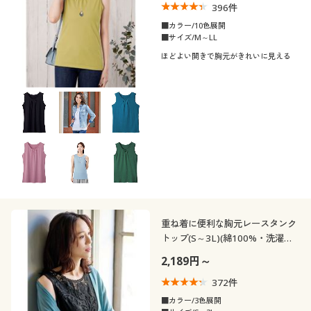
長袖
七分袖
396
件
クルーネック・丸首
Ｕネック
■カラー/10色展開
機能・特徴
コットン・綿100
フリース
■サイズ/M～LL
ノースリーブ
半袖
Ｖネック
ボートネック
ほどよい開きで胸元がきれいに見える
シーン
ウォッシャブル(洗
ＵＶカット・紫外線
ウール
シルク
える)
対策
フレンチスリーブ
ドルマンスリーブ
スキッパー
テイスト
オフィス
スポーツ
スエード
レース
形態安定
抗菌防臭
着用感
カジュアル
ベーシック
吸汗速乾
年代
レギュラー
ゆったり
エレガント
シック
20代
30代
フェミニン
重ね着に便利な胸元レースタンク
トップ(S～3L)(綿100%・洗濯機
40代
50代
OK)
2,189円～
372
件
60代
■カラー/3色展開