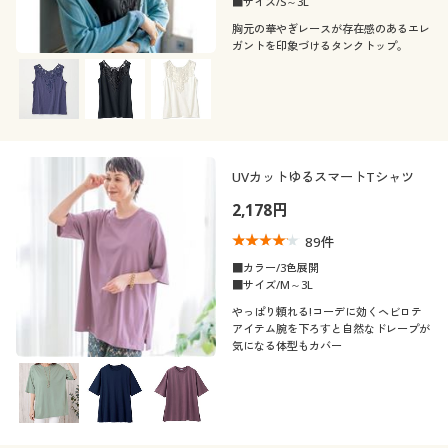
■サイズ/S～3L
シーズン
胸元の華やぎレースが存在感のあるエレ
ガントを印象づけるタンクトップ。
価格
春
夏
～
円
絞込
秋
冬
UVカットゆるスマートTシャツ
解除する
2,178円
閉じる
89
件
■カラー/3色展開
■サイズ/M～3L
やっぱり頼れる!コーデに効くヘビロテ
アイテム腕を下ろすと自然なドレープが
気になる体型もカバー