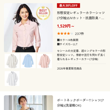
最大30％OFF
形態安定レギュラーカラーシャツ
(7分袖)(UVカット・抗菌防臭・洗
濯機OK・部屋干しOK)
1,529円～
237
件
■カラー/4色展開
■サイズ/S～LLT
セシールの大定番、超ロングセラーの形
態安定シャツ。季節や流行を問わず長く
着られるレギュラーカラー(7分袖)
2026年春夏販売商品
ボートネックボーダーTシャツ(7
分袖)(洗濯機OK)