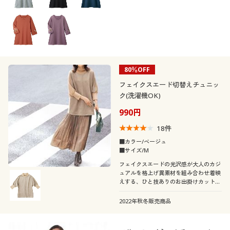
80％OFF
フェイクスエード切替えチュニッ
ク(洗濯機OK)
990円
18
件
■カラー/ベージュ
■サイズ/M
フェイクスエードの光沢感が大人のカジ
ュアルを格上げ異素材を組み合わせ着映
えする、ひと技ありのお出掛けカットソ
ー。前身切替とゆったり袖で体型カバー
も!
2022年秋冬販売商品