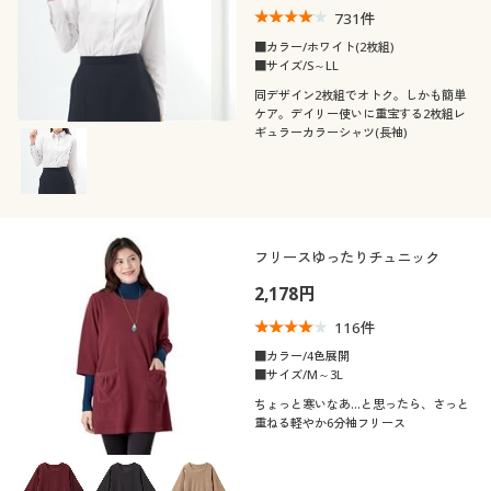
731
件
■カラー/ホワイト(2枚組)
■サイズ/S～LL
同デザイン2枚組でオトク。しかも簡単
ケア。デイリー使いに重宝する2枚組レ
ギュラーカラーシャツ(長袖)
フリースゆったりチュニック
2,178円
116
件
■カラー/4色展開
■サイズ/M～3L
ちょっと寒いなあ…と思ったら、さっと
重ねる軽やか6分袖フリース