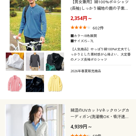
【男女兼用】綿100%ポロシャツ
(長袖)しっかり編地の鹿の子素材
を使用
2,354円～
602
件
■カラー/8色展開
■サイズ/S～7L
【人気商品】やっぱり綿100%!!丈夫でし
っかりとした素材感が心地よい、大定番
のメンズ長袖ポロシャツ
2026年春夏販売商品
綿混のUVカットVネックロングカ
ーディガン(洗濯機OK・吸汗速
乾・UVカット)
4,939円～