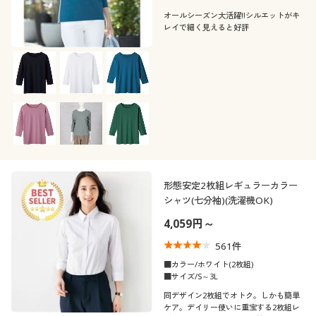
オールシーズン大活躍!!シルエットがキ
レイで細く見えると好評
形態安定2枚組レギュラーカラー
シャツ(七分袖)(洗濯機OK)
4,059円～
561
件
■カラー/ホワイト(2枚組)
■サイズ/S～3L
同デザイン2枚組でオトク。しかも簡単
ケア。デイリー使いに重宝する2枚組レ