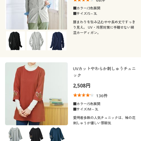
68
件
■カラー/3色展開
■サイズ/S～3L
腰まわりを包み込むやや長め丈ですっき
り見え。 UV・冷房対策に手離せない綿
混カーディガン。
UVカットやわらか刺しゅうチュニ
ック
2,508円
136
件
■カラー/5色展開
■サイズ/M～3L
愛用者多数の人気チュニックは、袖の花
刺しゅうが優しい雰囲気