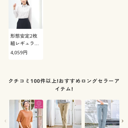
形態安定2枚
組レギュラー
カラーシャツ
4,059
円
(長袖)(洗濯機
OK)
クチコミ100件以上!おすすめロングセラーア
イテム!