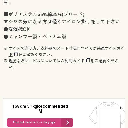
材。
■ポリエステル65%綿35%(ブロード)
▼シワの気になる方は軽くアイロン掛けをして下さい
●洗濯機OK
●ミャンマー製・ベトナム製
※ サイズの測り方、衣料品のヌード寸法については
共通サイズガイ
ド
をご確認ください。
※ 返品などサービスについては
ご利用ガイド
をご確認くださ
い。
158cm 51kgRecommended
M
Find out more on your body type