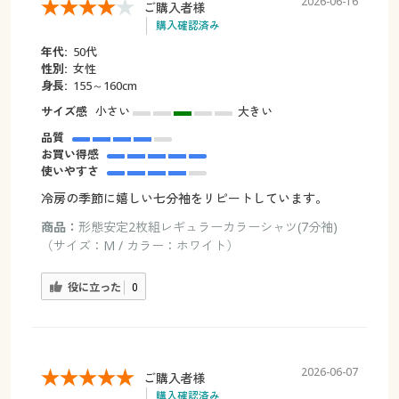
2026-06-16
ご購入者様
購入確認済み
年代:
50代
性別:
女性
身長:
155～160cm
サイズ感
小さい
大きい
品質
お買い得感
使いやすさ
冷房の季節に嬉しい七分袖をリピートしています。
商品：
形態安定2枚組レギュラーカラーシャツ(7分袖)
（サイズ：M / カラー：ホワイト）
役に立った
0
2026-06-07
ご購入者様
購入確認済み