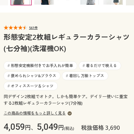
カタログ無料プレゼント
マイページ
会員メニュー
閲覧履歴
561件
マイページ
形態安定2枚組レギュラーカラーシャツ
お気に入り
(七分袖)(洗濯機OK)
閲覧履歴
サポート
お気に入り
形態安定機能付きでお手入れが簡単
着るだけで映える
#
#
ご利用ガイド
褒められシャツ&ブラウス
着回し万能トップス
#
#
サポート
オフィススーツ＆シャツ
#
よくある質問とお問い合わせ
ご利用ガイド
同デザイン2枚組でオトク。しかも簡単ケア。デイリー使いに重宝
する2枚組レギュラーカラーシャツ(7分袖)
よくある質問とお問い合わせ
この商品の情報をもっと詳しく見る
4,059
5,049
円、
円
税抜価格 3,690
(税込)