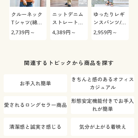
クルーネック
ニットデニム
ゆったりレギ
Tシャツ(綿
ストレートパ
ンスパンツ/細
100%・洗濯
ンツ(スマート
見えが叶うら
2,739
円～
4,389
円～
2,959
円～
3
機OK)
ニットジーン
くちんテーパ
ズ)(全方向ス
ード(ストレッ
トレッチ・や
チ・UVカッ
わらか・選べ
ト・速乾・洗
O
関連するトピックから商品を探す
る4レング
濯機OK)
ス・洗濯機
きちんと感のあるオフィス
お手入れ簡単
OK・1年中は
カジュアル
ける)
形態安定機能付きでお手入
愛されるロングセラー商品
れが簡単
清潔感と誠実さ感じる
気分が上がる着映え