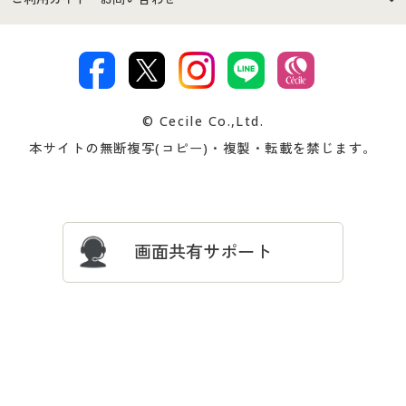
特定商取引法に基づく表示
古物営業法に基づく表示
カタログ・チラシからのご注
デジタルカタログ
ご注文は
お届けは
文
著作権・商標について
会社案内
交換・返品は
お支払は
カタログ無料プレゼント
特集一覧
© Cecile Co.,Ltd.
会員登録・お客様情報変更に
お客様番号・パスワードをお
本サイトの無断複写(コピー)・複製・転載を禁じます。
プレゼント＆キャンペーン
サイトマップ
ついて
忘れの場合
サイズガイド
よくある質問とお問い合わせ
画面共有サポート