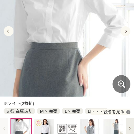
大きいサイズ
制服・スクールすべて
美容・健康・サプリメント
寝具・ベッド
制服・スクール
美容・健康通販すべて
家具・収納
キッチン・雑貨・日用品
バーゲン
大きいサイズ通販すべて
制服・学生服
カーテン・ラグ・ファブリック
大きいサイズ
制服・スクールすべて
美容・健康・サプリメント
寝具・ベッド
詳細検索
バーゲンセール
大きいサイズ レディース服
ジュニア・ティーンズ下着
バーゲン
大きいサイズ通販すべて
制服・学生服
カーテン・ラグ・ファブリック
商品カテゴリ一覧
シークレットセール
大きいサイズ レディース下着
詳細検索
バーゲンセール
大きいサイズ レディース服
ジュニア・ティーンズ下着
カタログ
大きいサイズ メンズ
商品カテゴリ一覧
シークレットセール
大きいサイズ レディース下着
カタログ・チラシからのご注文
カタログ
大きいサイズ 事務・制服
大きいサイズ メンズ
デジタルカタログ
カタログ・チラシからのご注文
ホワイト(2枚組)
大きいサイズ 事務・制服
S ◎ 在庫あり
M × 完売
L × 完売
LL × 完売
続きを見る
カタログ無料プレゼント
デジタルカタログ
3L × 完売
会員メニュー