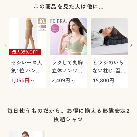
この商品を見た人は他に…
最大35%OFF
セシレーヌ人
ラクして丸胸
ヒツジのいら
気1位 パンテ
立体ノンワイ
ない枕® -至
ィストッキン
ヤー3Dブラ
極-
1,056
円～
2,409
円～
15,800
円
1
グ・同色10足
®(スタンダー
組(ふんわり・
ドタイプ)(ノ
ノーサポー
ンワイヤー・
ト・日本製)
3/4モールド
毎日使うものだから。お得に揃える形態安定2
カップ)(サー
枚組シャツ
ドウェーブブ
ラ)