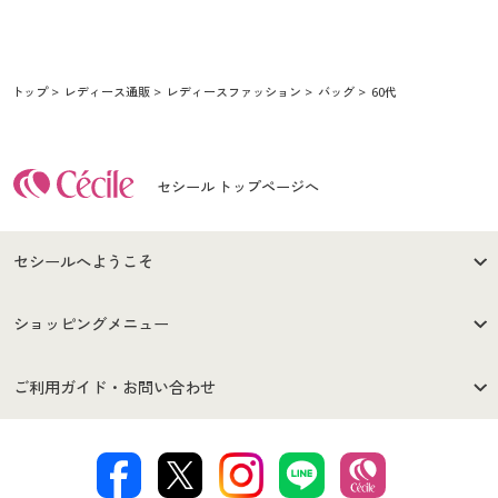
トップ
レディース通販
レディースファッション
バッグ
60代
セシール トップページへ
セシールへようこそ
はじめての方へ
ご利用環境について
ショッピングメニュー
セシールご利用規約
プライバシーポリシー
商品カテゴリ
バーゲンセール
ご利用ガイド・お問い合わせ
特定商取引法に基づく表示
古物営業法に基づく表示
カタログ・チラシからのご注
デジタルカタログ
ご注文は
お届けは
文
著作権・商標について
会社案内