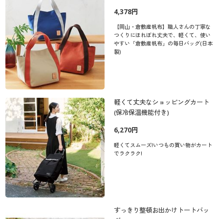
4,378円
【岡山・倉敷産帆布】職人さんの丁寧な
つくりにほれぼれ丈夫で、軽くて、使い
やすい「倉敷産帆布」の毎日バッグ(日本
製)
軽くて丈夫なショッピングカート
(保冷保温機能付き)
6,270円
軽くてスムーズ!いつもの買い物がカート
でラクラク!
すっきり整頓お出かけトートバッ