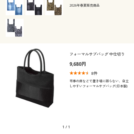
カタログ無料プレゼント
シーン
ウォッシャブル(洗
撥水
2026年春夏販売商品
デニム
ナイロン
える)
会員メニュー
年代
フォーマル
オフィス
レザー
マイページ
20代
30代
閲覧履歴
40代
50代
フォーマルサブバッグ 中仕切り
お気に入り
9,680円
60代
8
件
サポート
弔事の席などで置き場に困らない、自立
シーズン
しやすいフォーマルサブバッグ(日本製)
ご利用ガイド
価格
夏
秋
～
円
絞込
よくある質問とお問い合わせ
春
冬
1
/
1