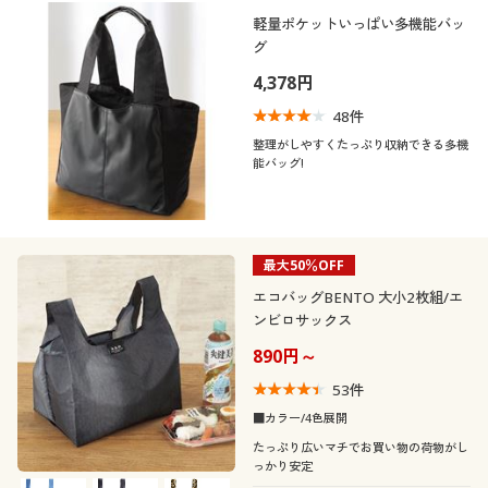
制服・スクール
美容・健康通販すべて
家具・収納
軽量ポケットいっぱい多機能バッ
キッチン・雑貨・日用品
カテゴリ
グ
4,378円
大きいサイズ
制服・スクールすべて
美容・健康・サプリメント
寝具・ベッド
48
件
バーゲン
大きいサイズ通販すべて
制服・学生服
整理がしやすくたっぷり収納できる多機
カーテン・ラグ・ファブリック
能バッグ!
口コミ
(4〜4.9)
詳細検索
バーゲンセール
大きいサイズ レディース服
ジュニア・ティーンズ下着
カラー
商品カテゴリ一覧
最大50％OFF
シークレットセール
大きいサイズ レディース下着
エコバッグBENTO 大小2枚組/エ
カタログ
ンビロサックス
こだわり条件
大きいサイズ メンズ
柄・デザイン
で絞り込む
890円～
カタログ・チラシからのご注文
素材
53
件
大きいサイズ 事務・制服
無地
アニマル柄
■カラー/4色展開
デジタルカタログ
機能・特徴
コットン・綿100
シルク
たっぷり広いマチでお買い物の荷物がし
プリーツ
っかり安定