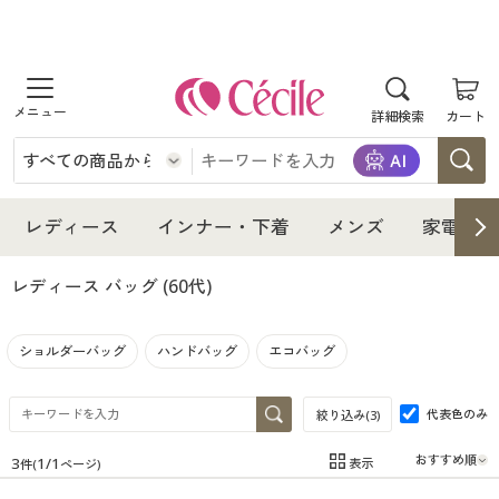
商品を探す
詳細検索
カート
レディース
インナー・下着
レディース通販すべて
レディース
インナー・下着
メンズ
家電・雑
メンズ
インナー・下着通販すべて
レディースファッション
レディース バッグ
(60代)
家電・雑貨
メンズ通販すべて
女性下着
女性下着
ショルダーバッグ
ハンドバッグ
エコバッグ
寝具・インテリア・家具
家電・雑貨すべて
メンズファッション
メンズ下着
代表色のみ
絞り込み(
3
)
美容・健康
寝具・インテリア・家具通販すべて
家電
メンズ下着
ジュニア・ティーンズ下着
3
1
/
1
表示
件(
ページ)
在庫
在庫のある商品のみ表示