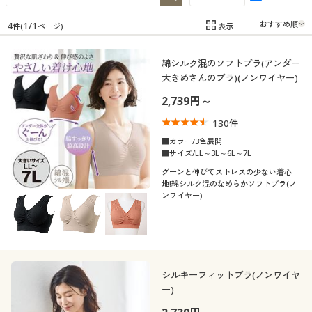
制服・スクール
美容・健康通販すべて
家具・収納
キッチン・雑貨・日用品
4
1
/
1
表示
件(
ページ)
在庫
在庫のある商品のみ表示
大きいサイズ
制服・スクールすべて
美容・健康・サプリメント
寝具・ベッド
綿シルク混のソフトブラ(アンダー
カテゴリ
大きめさんのブラ)(ノンワイヤー)
バーゲン
大きいサイズ通販すべて
制服・学生服
カーテン・ラグ・ファブリック
2,739円～
130
件
詳細検索
バーゲンセール
大きいサイズ レディース服
ジュニア・ティーンズ下着
■カラー/3色展開
■サイズ/LL～3L～6L～7L
口コミ
商品カテゴリ一覧
シークレットセール
大きいサイズ レディース下着
(4〜4.9)
グーンと伸びてストレスの少ない着心
地!綿シルク混のなめらかソフトブラ(ノ
ンワイヤー)
カタログ
レディースサ
大きいサイズ メンズ
M
L
LL
3L
4L
5L
イズ
カタログ・チラシからのご注文
6L
7L
大きいサイズ 事務・制服
デジタルカタログ
シルキーフィットブラ(ノンワイヤ
ブラカップサ
ー)
A
B
C
D
E
F
イズ