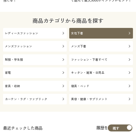
当たる！
で遊んで最大5000ポイントプレゼント！
商品カテゴリから商品を探す
レディースファッション
女性下着
メンズファッション
メンズ下着
制服・学生服
ファッション・下着すべて
家電
キッチン・雑貨・日用品
家具・収納
寝具・ベッド
カーテン・ラグ・ファブリック
美容・健康・サプリメント
履歴を
最近チェックした商品