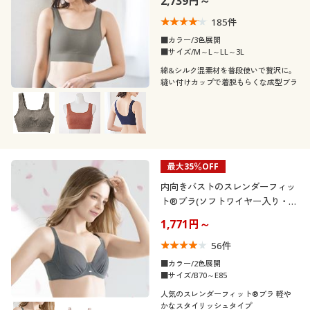
2,739円～
カタログ無料プレゼント
G
185
件
会員メニュー
■カラー/3色展開
■サイズ/M～L～LL～3L
カラー
マイページ
綿&シルク混素材を普段使いで贅沢に。
縫い付けカップで着脱もらくな成型ブラ
閲覧履歴
こだわり条件
素材
お気に入り
で絞り込む
最大35％OFF
サポート
ナイロン
レース
内向きバストのスレンダーフィッ
ト®ブラ(ソフトワイヤー入り・
ご利用ガイド
3/4カップ)
1,771円～
シルク
コットン・綿100
56
件
よくある質問とお問い合わせ
機能・特徴
■カラー/2色展開
■サイズ/B70～E85
人気のスレンダーフィット®ブラ 軽や
テイスト
ウォッシャブル(洗
かなスタイリッシュタイプ
吸汗速乾