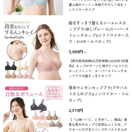
着心地のメッシュ生地でやさしく包むノ
ンワイヤータイプ
脇をすっきり整えるシームレスカ
ップブラ/涼しげレース(スーパース
トレッチカップ)(ソフトワイヤー入
り・3/4モールドカップ)
3,069円～
【累計販売枚数60万枚突破!(2026年3月現
在)】カップがグーンと伸びてバストにピ
タっとフィット、スーパーストレッチカ
ップブラの脇すっきりタイプ
厚手ウレタンカップブラ(プチバス
トさんのブラ)(ノンワイヤー・フル
カップ)
2,519円
【「心地いいに、ときめく。」商品】適
度な厚みのカップで自然なふくらみ。ア
ウターにひびきにくいプチバストさんの