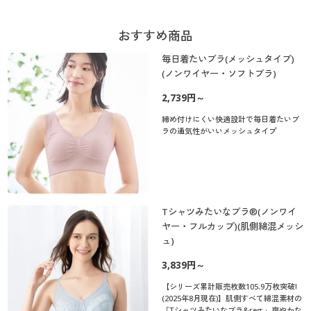
おすすめ商品
毎日着たいブラ(メッシュタイプ)
(ノンワイヤー・ソフトブラ)
2,739円～
締め付けにくい快適設計で毎日着たいブ
ラの通気性がいいメッシュタイプ
Tシャツみたいなブラ®(ノンワイ
ヤー・フルカップ)(肌側綿混メッシ
ュ)
3,839円～
【シリーズ累計販売枚数105.9万枚突破!
(2025年8月現在)】肌側すべて綿混素材の
「Tシャツみたいなブラ&reg;」爽やかな