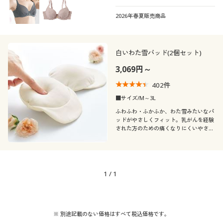
える)
シーズン
2026年春夏販売商品
ナチュラル
価格
春
夏
～
円
絞込
白いわた雪パッド(2個セット)
3,069円～
402
件
■サイズ/M～3L
解除する
ふわふわ・ふかふか、わた雪みたいなパ
ッドがやさしくフィット。乳がんを経験
閉じる
された方のための痛くなりにくいやさし
いパッド
1
/
1
※ 別途記載のない価格はすべて税込価格です。