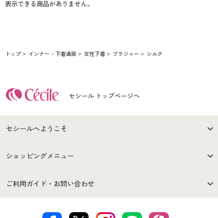
表示できる商品がありません。
トップ
インナー・下着通販
女性下着
ブラジャー
シルク
セシール トップページへ
セシールへようこそ
はじめての方へ
ご利用環境について
ショッピングメニュー
セシールご利用規約
プライバシーポリシー
商品カテゴリ
バーゲンセール
ご利用ガイド・お問い合わせ
特定商取引法に基づく表示
古物営業法に基づく表示
カタログ・チラシからのご注
デジタルカタログ
ご注文は
お届けは
文