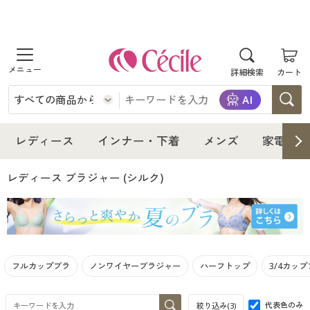
商品を探す
詳細検索
カート
レディース
インナー・下着
レディース通販すべて
レディース
インナー・下着
メンズ
家電・雑
メンズ
インナー・下着通販すべて
レディースファッション
レディース ブラジャー
(シルク)
家電・雑貨
メンズ通販すべて
女性下着
女性下着
寝具・インテリア・家具
家電・雑貨すべて
メンズファッション
メンズ下着
フルカップブラ
ノンワイヤーブラジャー
ハーフトップ
3/4カッ
美容・健康
寝具・インテリア・家具通販すべて
家電
メンズ下着
ジュニア・ティーンズ下着
代表色のみ
絞り込み(
3
)