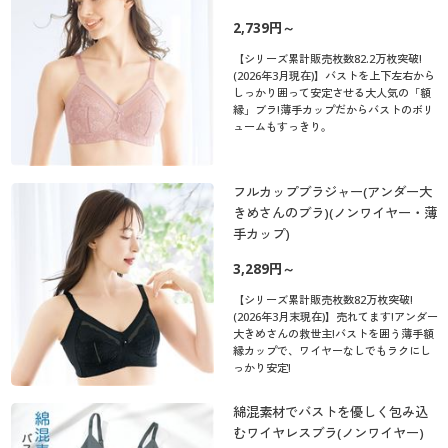
2,739円～
【シリーズ累計販売枚数82.2万枚突破!
(2026年3月現在)】バストを上下左右から
しっかり囲って安定させる大人気の「額
縁」ブラ!薄手カップだからバストのボリ
ュームもすっきり。
フルカップブラジャー(アンダー大
きめさんのブラ)(ノンワイヤー・薄
手カップ)
3,289円～
【シリーズ累計販売枚数82万枚突破!
(2026年3月末現在)】売れてます!アンダー
大きめさんの救世主!バストを囲う薄手額
縁カップで、ワイヤーなしでもラクにし
っかり安定!
綿混素材でバストを優しく包み込
むワイヤレスブラ(ノンワイヤー)