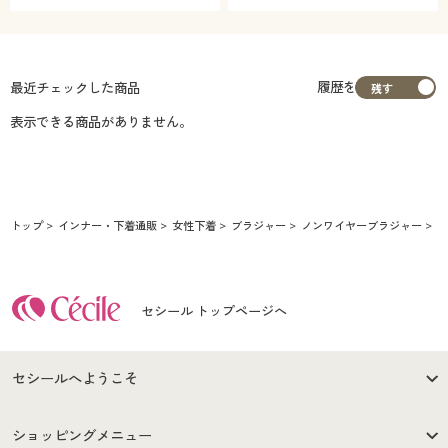
履歴を
最近チェックした商品
表示できる商品がありません。
トップ
インナー・下着通販
女性下着
ブラジャー
ノンワイヤーブラジャー
シ
セシール トップページへ
セシールへようこそ
はじめての方へ
ご利用環境について
ショッピングメニュー