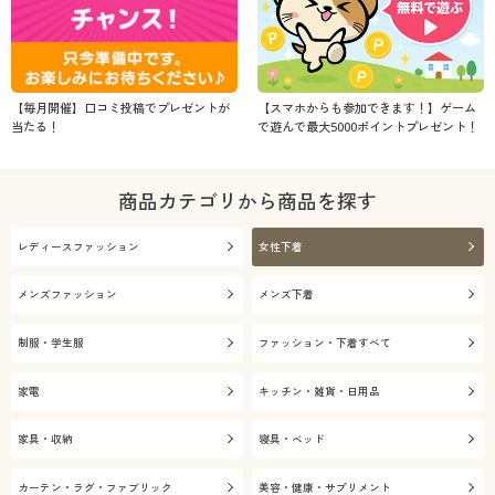
【毎月開催】口コミ投稿でプレゼントが
【スマホからも参加できます！】ゲーム
当たる！
で遊んで最大5000ポイントプレゼント！
商品カテゴリから商品を探す
レディースファッション
女性下着
メンズファッション
メンズ下着
制服・学生服
ファッション・下着すべて
家電
キッチン・雑貨・日用品
家具・収納
寝具・ベッド
カーテン・ラグ・ファブリック
美容・健康・サプリメント