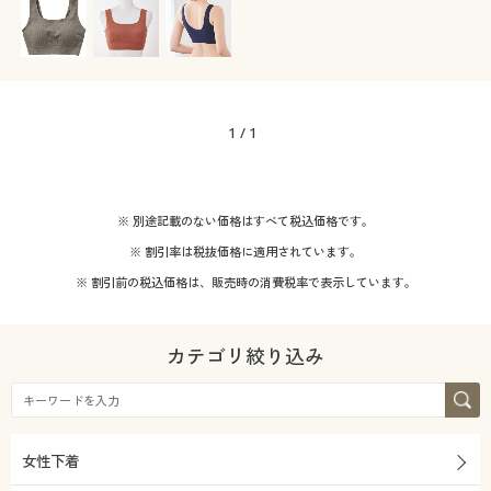
カタログ無料プレゼント
こだわり条件
素材
で絞り込む
会員メニュー
ナイロン
レース
マイページ
1
/
1
コットン・綿100
シルク
閲覧履歴
価格
～
円
絞込
※ 別途記載のない価格はすべて税込価格です。
お気に入り
※ 割引率は税抜価格に適用されています。
サポート
※ 割引前の税込価格は、販売時の消費税率で表示しています。
解除する
閉じる
ご利用ガイド
カテゴリ絞り込み
よくある質問とお問い合わせ
女性下着