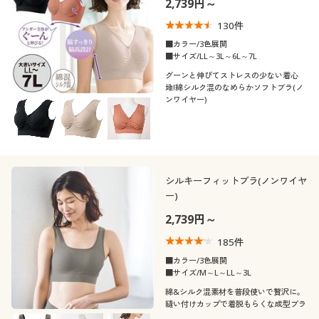
2,739円～
制服・スクール
美容・健康通販すべて
家具・収納
キッチン・雑貨・日用品
130
件
■カラー/3色展開
大きいサイズ
制服・スクールすべて
美容・健康・サプリメント
寝具・ベッド
■サイズ/LL～3L～6L～7L
口コミ
(4〜4.9)
グーンと伸びてストレスの少ない着心
地!綿シルク混のなめらかソフトブラ(ノ
バーゲン
大きいサイズ通販すべて
制服・学生服
カーテン・ラグ・ファブリック
ンワイヤー)
レディースサ
M
L
LL
3L
4L
5L
イズ
詳細検索
バーゲンセール
大きいサイズ レディース服
ジュニア・ティーンズ下着
6L
7L
商品カテゴリ一覧
シークレットセール
大きいサイズ レディース下着
シルキーフィットブラ(ノンワイヤ
ブラカップサ
ー)
A
B
C
D
E
F
イズ
カタログ
大きいサイズ メンズ
2,739円～
G
カタログ・チラシからのご注文
185
件
大きいサイズ 事務・制服
■カラー/3色展開
■サイズ/M～L～LL～3L
カラー
デジタルカタログ
綿&シルク混素材を普段使いで贅沢に。
縫い付けカップで着脱もらくな成型ブラ