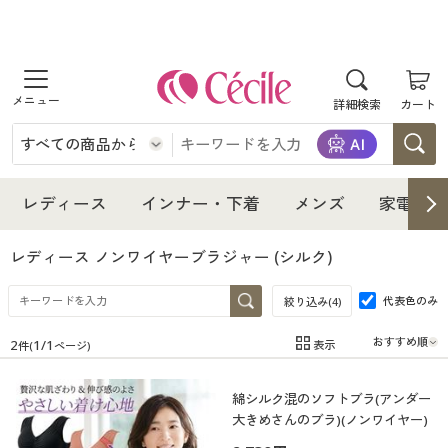
商品を探す
詳細検索
カート
レディース
インナー・下着
レディース通販すべて
レディース
インナー・下着
メンズ
家電・雑
メンズ
インナー・下着通販すべて
レディースファッション
レディース ノンワイヤーブラジャー
(シルク)
家電・雑貨
代表色のみ
メンズ通販すべて
女性下着
絞り込み(
4
)
女性下着
2
1
/
1
表示
件(
ページ)
寝具・インテリア・家具
家電・雑貨すべて
メンズファッション
メンズ下着
在庫
在庫のある商品のみ表示
綿シルク混のソフトブラ(アンダー
カテゴリ
美容・健康
寝具・インテリア・家具通販すべて
家電
メンズ下着
ジュニア・ティーンズ下着
大きめさんのブラ)(ノンワイヤー)