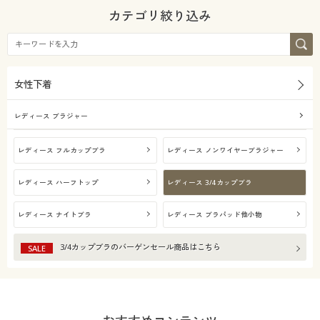
カタログ無料プレゼント
カテゴリ絞り込み
機能・特徴
会員メニュー
価格
吸汗速乾
～
円
絞込
マイページ
女性下着
閲覧履歴
レディース ブラジャー
お気に入り
解除する
レディース フルカップブラ
レディース ノンワイヤーブラジャー
閉じる
レディース ハーフトップ
レディース 3/4カップブラ
サポート
レディース ナイトブラ
レディース ブラパッド他小物
ご利用ガイド
3/4カップブラ
のバーゲンセール商品はこちら
SALE
よくある質問とお問い合わせ