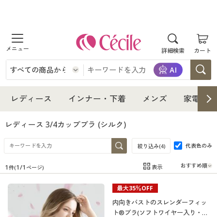
商品を探す
詳細検索
カート
レディース
インナー・下着
レディース通販すべて
レディース
インナー・下着
メンズ
家電・雑
メンズ
インナー・下着通販すべて
レディースファッション
レディース 3/4カップブラ
(シルク)
家電・雑貨
代表色のみ
メンズ通販すべて
女性下着
絞り込み(
4
)
女性下着
1
1
/
1
表示
件(
ページ)
寝具・インテリア・家具
家電・雑貨すべて
メンズファッション
メンズ下着
在庫
在庫のある商品のみ表示
最大35％OFF
カテゴリ
美容・健康
寝具・インテリア・家具通販すべて
家電
メンズ下着
ジュニア・ティーンズ下着
内向きバストのスレンダーフィッ
ト®ブラ(ソフトワイヤー入り・