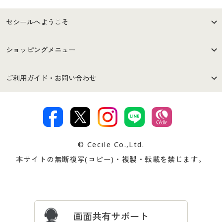
セシールへようこそ
はじめての方へ
ご利用環境について
ショッピングメニュー
セシールご利用規約
プライバシーポリシー
商品カテゴリ
バーゲンセール
ご利用ガイド・お問い合わせ
特定商取引法に基づく表示
古物営業法に基づく表示
カタログ・チラシからのご注
デジタルカタログ
ご注文は
お届けは
文
著作権・商標について
会社案内
交換・返品は
お支払は
カタログ無料プレゼント
特集一覧
© Cecile Co.,Ltd.
会員登録・お客様情報変更に
お客様番号・パスワードをお
本サイトの無断複写(コピー)・複製・転載を禁じます。
プレゼント＆キャンペーン
サイトマップ
ついて
忘れの場合
サイズガイド
よくある質問とお問い合わせ
画面共有サポート