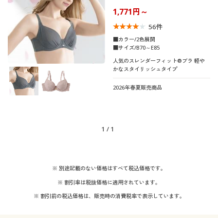
3/4カップ)
制服・スクール
美容・健康通販すべて
家具・収納
1,771円～
キッチン・雑貨・日用品
56
件
大きいサイズ
制服・スクールすべて
美容・健康・サプリメント
寝具・ベッド
■カラー/2色展開
レディースサ
■サイズ/B70～E85
M
イズ
人気のスレンダーフィット®ブラ 軽や
バーゲン
大きいサイズ通販すべて
制服・学生服
カーテン・ラグ・ファブリック
かなスタイリッシュタイプ
ブラカップサ
B
C
D
E
2026年春夏販売商品
イズ
詳細検索
バーゲンセール
大きいサイズ レディース服
ジュニア・ティーンズ下着
カラー
商品カテゴリ一覧
シークレットセール
大きいサイズ レディース下着
1
/
1
カタログ
大きいサイズ メンズ
こだわり条件
素材
で絞り込む
カタログ・チラシからのご注文
※ 別途記載のない価格はすべて税込価格です。
大きいサイズ 事務・制服
ナイロン
レース
※ 割引率は税抜価格に適用されています。
デジタルカタログ
※ 割引前の税込価格は、販売時の消費税率で表示しています。
シルク