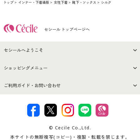
トップ
インナー・下着通販
女性下着
靴下・ソックス
シルク
セシール トップページへ
セシールへようこそ
はじめての方へ
ご利用環境について
ショッピングメニュー
セシールご利用規約
プライバシーポリシー
商品カテゴリ
バーゲンセール
ご利用ガイド・お問い合わせ
特定商取引法に基づく表示
古物営業法に基づく表示
カタログ・チラシからのご注
デジタルカタログ
ご注文は
お届けは
文
著作権・商標について
会社案内
交換・返品は
お支払は
カタログ無料プレゼント
特集一覧
© Cecile Co.,Ltd.
会員登録・お客様情報変更に
お客様番号・パスワードをお
本サイトの無断複写(コピー)・複製・転載を禁じます。
プレゼント＆キャンペーン
サイトマップ
ついて
忘れの場合