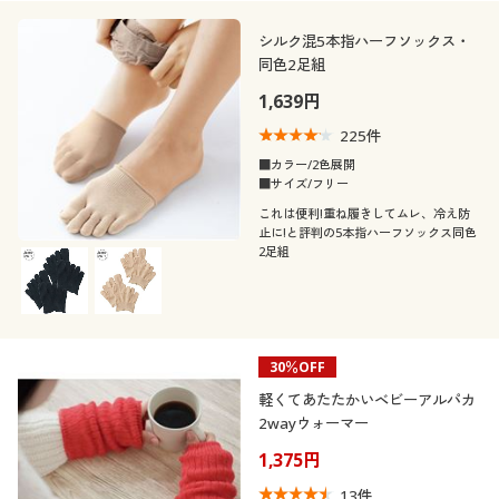
テイスト
オフィス
シルク混5本指ハーフソックス・
着用感
同色2足組
エレガント
ナチュラル
1,639円
シーズン
ゆったり
レギュラー
225
件
■カラー/2色展開
価格
春
夏
～
円
絞込
■サイズ/フリー
これは便利!重ね履きしてムレ、冷え防
止に!と評判の5本指ハーフソックス同色
秋
2足組
解除する
閉じる
30％OFF
軽くてあたたかいベビーアルパカ
2wayウォーマー
1,375円
13
件