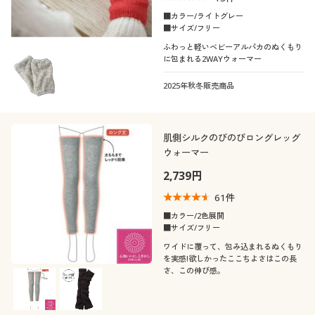
■カラー/ライトグレー
■サイズ/フリー
ふわっと軽いベビーアルパカのぬくもり
に包まれる2WAYウォーマー
2025年秋冬販売商品
肌側シルクのびのびロングレッグ
ウォーマー
2,739円
61
件
■カラー/2色展開
■サイズ/フリー
ワイドに覆って、包み込まれるぬくもり
を実感!欲しかったここちよさはこの長
さ、この伸び感。