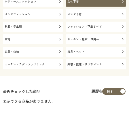
レディースファッション
女性下着
メンズファッション
メンズ下着
制服・学生服
ファッション・下着すべて
家電
キッチン・雑貨・日用品
家具・収納
寝具・ベッド
カーテン・ラグ・ファブリック
美容・健康・サプリメント
履歴を
最近チェックした商品
表示できる商品がありません。